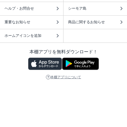
ヘルプ・お問合せ
シーモア島
重要なお知らせ
商品に関するお知らせ
ホームアイコンを追加
本棚アプリを無料ダウンロード！
本棚アプリについて
このサイトについて
推奨環境
利用規約
ISBN検索
プライバシーポリシー
情報セキュリティーポリシー
特定商取引法に基づく表示
安心してお使いいただくために
ABJマークは、この電子書店・電子書籍配信サービスが、 著作権者からコンテ
ンツ使用許諾を得た正規版配信サービスであることを示す登録商標（登録番号
第6091713号）です。 詳しくは［ABJマーク］または［電子出版制作・流通協
議会］で検索してください。