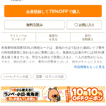
70%OFF
会員登録して
で購入
無料立読み
お気に入り
ライトノベル
最新刊
新刊
ランキング
を見る
自動購入
米海軍特殊部隊SEALの将校ルークは、基地のそばで起きた連続レイプ事件
の特別捜査班に加わるために警察に赴いた。無責任な記者の中にはSEAL隊
員を疑う者までいる。苛立ちを抑えて部屋に入ると、一人の女性がにらん
できた。例の記者シドだ。事件の目撃者とはいえ、彼女がチームに入るな
んて冗談じゃない。ルークはシドを捜査から遠ざけるために誘惑すること
作品情報をもっと見る
を思いつく。だが甘い言葉をささやいて唇を奪ったとたん、予期せぬ情熱
が体を駆け抜けた。気楽な恋を楽しむ彼にとって、堅物のシドは好みでは
ハーレクイン小説
恋愛・ロマンス小説
ないはずだったが……。