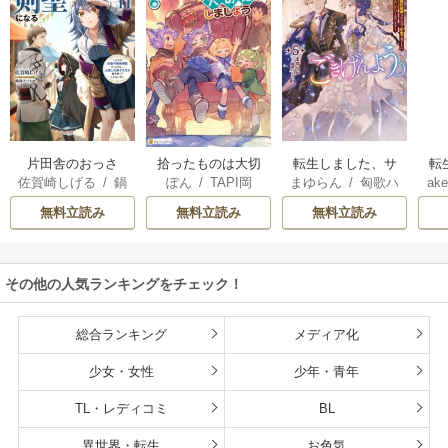
片田舎のおっさ
拾ったものは大切
転生しました、サ
転
佐賀崎しげる
/
鍋
ぽん
/
TAPI岡
まゆらん
/
匈歌ハ
ake
ん、剣聖になる
にしましょう ～子
ラナ・キンジェで
帝
島テツヒロ
トリ
～ただの田舎の剣
狼に気に入られた
す。ごきげんよ
る
無料立読み
無料立読み
無料立読み
術師範だったの
男の転移物語～
う。
に、大成した弟子
たちが俺を放って
その他の人気ランキングをチェック！
くれない件～
総合ランキング
メディア化
少女・女性
少年・青年
TL・レディコミ
BL
異世界・転生
お色気