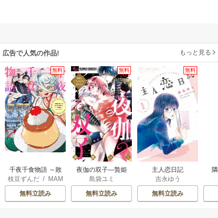
もっと見る
広告で人気の作品!
無料
無料
無料
千夜千食物語 ～敗
夜伽の双子―贄姫
主人恋日記
枝豆ずんだ
/
MAM
島袋ユミ
吉永ゆう
国の姫ですが氷の
は二人の王子に愛
AKOTO
/
鴉羽凛燈
皇子殿下がどうも
される―
無料立読み
無料立読み
無料立読み
溺愛してくれてい
ます～