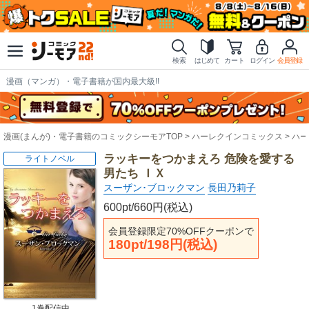
検索
はじめて
カート
ログイン
会員登録
漫画（マンガ）・電子書籍が国内最大級!!
漫画(まんが)・電子書籍のコミックシーモアTOP
ハーレクインコミックス
ハー
ラッキーをつかまえろ 危険を愛する
ライトノベル
男たち ＩＸ
スーザン･ブロックマン
長田乃莉子
600pt/660円(税込)
会員登録限定70%OFFクーポンで
180pt/198円(税込)
1巻配信中