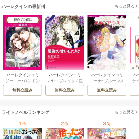
もっと見る
ハーレクインの最新刊
ハーレクインコミ
ハーレクインコミ
ハーレクインコミ
ハ
ジーニー･ロンドン
マヤ・ブレイク
/
星
ニーナ･ブルーンス
ケ
ックス セット 202
ックス セット 202
ックス セット 202
ック
/
橘花夜
/
メアリ
野正美
/
ヘレン･ブ
/
おおつきちずる
/
/
J
6年 vol.1064 1巻
6年 vol.1002 1巻
6年 vol.1063 1巻
6年
無料立読み
無料立読み
無料立読み
ー･ライアンズ
/
花
ルックス
/
のわきね
レベッカ･ヨーク
/
ス
牟礼サキ
/
サラ･モ
い
/
マーガレット･
稜敦水
/
ケイト･ハ
ル
ーガン
/
星合操
/
ア
ウェイ
/
一重夕子
ーディ
/
海野みつる
ザ
ン･ウィール
/
津寺
/
サラ･ウッド
もっと見る
/
流
ライトノベルランキング
里可子
水凛子
1
2
3
位
位
位