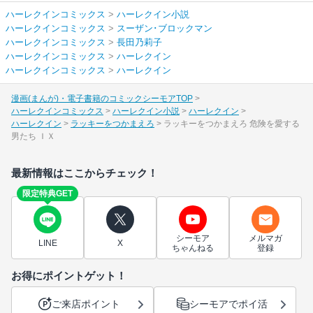
ハーレクインコミックス
>
ハーレクイン小説
ハーレクインコミックス
>
スーザン･ブロックマン
ハーレクインコミックス
>
長田乃莉子
ハーレクインコミックス
>
ハーレクイン
ハーレクインコミックス
>
ハーレクイン
漫画(まんが)・電子書籍のコミックシーモアTOP
ハーレクインコミックス
ハーレクイン小説
ハーレクイン
ハーレクイン
ラッキーをつかまえろ
ラッキーをつかまえろ 危険を愛する
男たち ＩＸ
最新情報はここからチェック！
限定特典GET
シーモア
メルマガ
LINE
X
ちゃんねる
登録
お得にポイントゲット！
ご来店ポイント
シーモアでポイ活