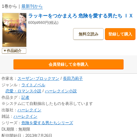
1巻から
｜
最新刊から
ラッキーをつかまえろ 危険を愛する男たち ＩＸ
600pt/660円(税込)
無料立読み
登録して購入
作品紹介
会員登録して全巻購入
作家名：
スーザン･ブロックマン
/
長田乃莉子
ジャンル：
ライトノベル
恋愛・ロマンス小説
/
ハーレクイン小説
作品タグ：
記者
※システムにて自動抽出したものを表示しています
出版社：
ハーレクイン
雑誌：
ハーレクイン
シリーズ：
危険を愛する男たちシリーズ
DL期限：無期限
配信開始日：2013年7月26日