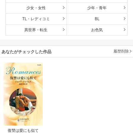
少女・女性
少年・青年
TL・レディコミ
BL
異世界・転生
お色気
履歴削除
あなたがチェックした作品
復讐は愛にも似て