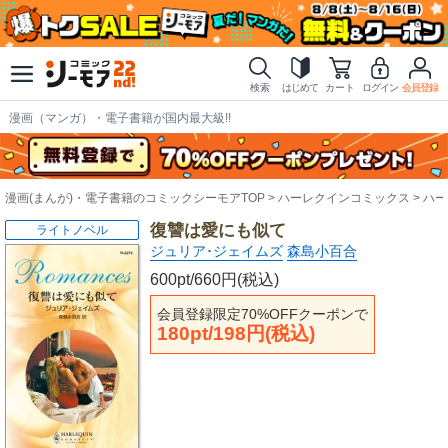
検索
はじめて
カート
ログイン
会員登録
漫画（マンガ）・電子書籍が国内最大級!!
漫画(まんが)・電子書籍のコミックシーモアTOP
ハーレクインコミックス
ハー
復讐は愛にも似て
ライトノベル
ジュリア･ジェイムズ
森島小百合
600pt/660円(税込)
会員登録限定70%OFFクーポンで
180pt/198円(税込)