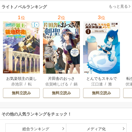
ーガン
/
星合操
/
ア
ウェイ
/
一重夕子
ーディ
/
海野みつる
ザ
ン･ウィール
/
津寺
/
サラ･ウッド
もっと見る
/
流
ライトノベルランキング
里可子
水凛子
1
2
3
位
位
位
お気楽領主の楽し
片田舎のおっさ
とんでもスキルで
転
赤池宗
/
転
佐賀崎しげる
/
鍋
江口連
/
雅
伏
い領地防衛
ん、剣聖になる
異世界放浪メシ
島テツヒロ
～ただの田舎の剣
無料立読み
無料立読み
無料立読み
術師範だったの
に、大成した弟子
たちが俺を放って
その他の人気ランキングをチェック！
くれない件～
総合ランキング
メディア化