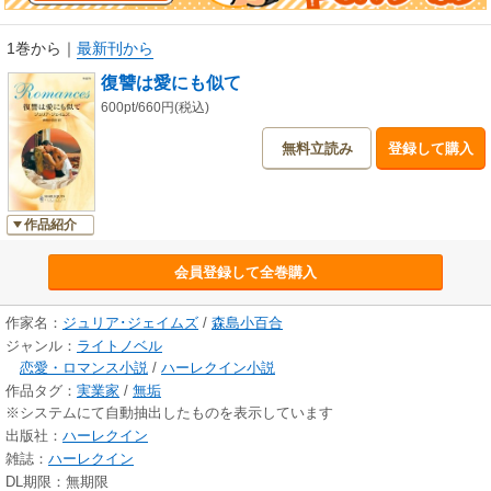
1巻から
｜
最新刊から
復讐は愛にも似て
600pt/660円(税込)
無料立読み
登録して購入
作品紹介
会員登録して全巻購入
作家名：
ジュリア･ジェイムズ
/
森島小百合
ジャンル：
ライトノベル
恋愛・ロマンス小説
/
ハーレクイン小説
作品タグ：
実業家
/
無垢
※システムにて自動抽出したものを表示しています
出版社：
ハーレクイン
雑誌：
ハーレクイン
DL期限：無期限