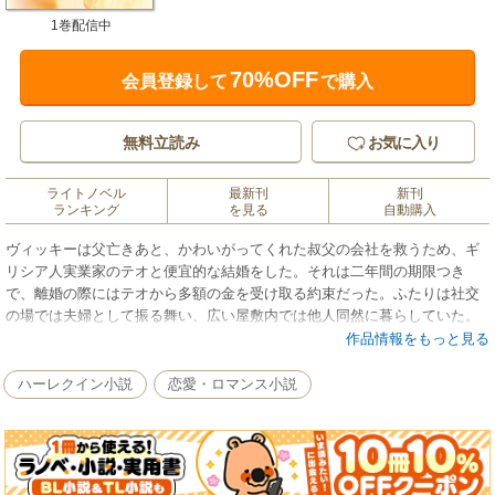
1巻配信中
70%OFF
会員登録して
で購入
無料立読み
お気に入り
ライトノベル
最新刊
新刊
ランキング
を見る
自動購入
ヴィッキーは父亡きあと、かわいがってくれた叔父の会社を救うため、ギ
リシア人実業家のテオと便宜的な結婚をした。それは二年間の期限つき
で、離婚の際にはテオから多額の金を受け取る約束だった。ふたりは社交
の場では夫婦として振る舞い、広い屋敷内では他人同然に暮らしていた。
ところがある夜、テオの妖しい目の輝きにからめとられ、ヴィッキーは彼
作品情報をもっと見る
とベッドをともにしてしまう。動揺した彼女がテオのもとを逃げ出したこ
とが、彼の怒りを買った。そしてすべてが、取り決めから外れて動き始め
ハーレクイン小説
恋愛・ロマンス小説
る――。★ラテンの男のすさまじい怒りに立ち向かおうとする無垢なヒロ
イン。熱情に突き動かされる男女の愛憎劇には定評のあるＪ・ジェイムズ
の新作をお届けします。緊迫感あふれる世界が目の前に広がります。★