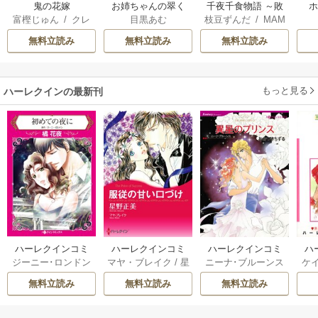
鬼の花嫁
お姉ちゃんの翠く
千夜千食物語 ～敗
富樫じゅん
/
クレ
目黒あむ
枝豆ずんだ
/
MAM
ん
国の姫ですが氷の
ハ
AKOTO
/
鴉羽凛燈
皇子殿下がどうも
無料立読み
無料立読み
無料立読み
溺愛してくれてい
ます～
もっと見る
ハーレクインの最新刊
ハーレクインコミ
ハーレクインコミ
ハーレクインコミ
ハ
ジーニー･ロンドン
マヤ・ブレイク
/
星
ニーナ･ブルーンス
ケ
ックス セット 202
ックス セット 202
ックス セット 202
ック
/
橘花夜
/
メアリ
野正美
/
ヘレン･ブ
/
おおつきちずる
/
/
J
6年 vol.1064 1巻
6年 vol.1002 1巻
6年 vol.1063 1巻
6年
無料立読み
無料立読み
無料立読み
ー･ライアンズ
/
花
ルックス
/
のわきね
レベッカ･ヨーク
/
ス
牟礼サキ
/
サラ･モ
い
/
マーガレット･
稜敦水
/
ケイト･ハ
ル