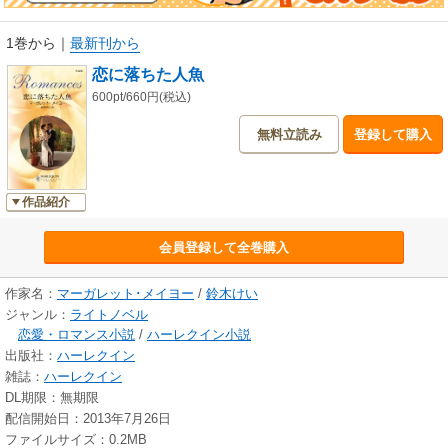
1巻から
｜
最新刊から
恋に落ちた人魚
600pt/660円(税込)
無料立読み
登録して購入
作品紹介
会員登録して全巻購入
作家名：
マーガレット･メイヨー
/
鈴木けい
ジャンル：
ライトノベル
恋愛・ロマンス小説
/
ハーレクイン小説
出版社：
ハーレクイン
雑誌：
ハーレクイン
DL期限：無期限
配信開始日：2013年7月26日
ファイルサイズ：0.2MB