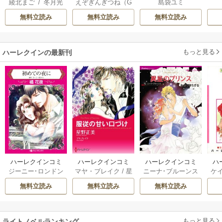
綾北まご
/
冬月光
えぞぎんぎつね（G
島袋ユミ
がないと婚約破棄
先に行けと言って
は二人の王子に愛
輝
/
昌未
Aノベル／SBクリ
された聖女は隣国
から10年がたった
される―
無料立読み
無料立読み
無料立読み
エイティブ刊）
/
に売られる
ら伝説になってい
阿倍野ちゃこ
/
De
た。
eCHA
もっと見る
ハーレクインの最新刊
ハーレクインコミ
ハーレクインコミ
ハーレクインコミ
ハ
ジーニー･ロンドン
マヤ・ブレイク
/
星
ニーナ･ブルーンス
ケ
ックス セット 202
ックス セット 202
ックス セット 202
ック
/
橘花夜
/
メアリ
野正美
/
ヘレン･ブ
/
おおつきちずる
/
/
J
6年 vol.1064 1巻
6年 vol.1002 1巻
6年 vol.1063 1巻
6年
無料立読み
無料立読み
無料立読み
ー･ライアンズ
/
花
ルックス
/
のわきね
レベッカ･ヨーク
/
ス
牟礼サキ
/
サラ･モ
い
/
マーガレット･
稜敦水
/
ケイト･ハ
ル
ーガン
/
星合操
/
ア
ウェイ
/
一重夕子
ーディ
/
海野みつる
ザ
ン･ウィール
/
津寺
/
サラ･ウッド
もっと見る
/
流
ライトノベルランキング