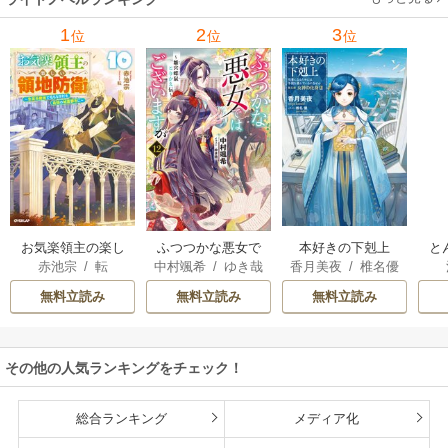
里可子
水凛子
1
2
3
位
位
位
お気楽領主の楽し
本好きの下剋上
と
ふつつかな悪女で
赤池宗
/
転
香月美夜
/
椎名優
中村颯希
/
ゆき哉
い領地防衛
はございますが
無料立読み
無料立読み
無料立読み
その他の人気ランキングをチェック！
総合ランキング
メディア化