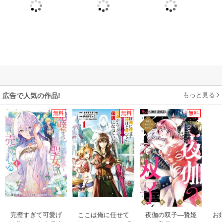
もっと見る
広告で人気の作品!
無料
無料
無料
完璧すぎて可愛げ
ここは俺に任せて
夜伽の双子―贄姫
お