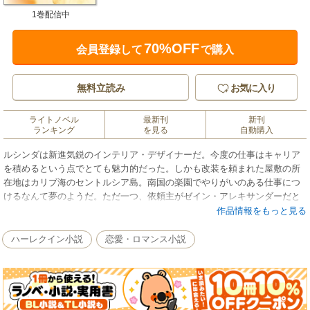
1巻配信中
70%OFF
会員登録して
で購入
無料立読み
お気に入り
ライトノベル
最新刊
新刊
ランキング
を見る
自動購入
ルシンダは新進気鋭のインテリア・デザイナーだ。今度の仕事はキャリア
を積めるという点でとても魅力的だった。しかも改装を頼まれた屋敷の所
在地はカリブ海のセントルシア島。南国の楽園でやりがいのある仕事につ
けるなんて夢のようだ。ただ一つ、依頼主がゼイン・アレキサンダーだと
いうのが引っかかる。ゼインとは彼女がまだこの仕事につく前にも面識が
作品情報をもっと見る
あったのだが、そのときも今も、危険な香りを漂わすゼインは彼女を苛立
たせた。婚約者と別れて以来、男性不信に陥っているルシンダにとって、
ハーレクイン小説
恋愛・ロマンス小説
ゼインこそ、最も近づきたくない相手の一人。なのに、島に着くなりバカ
ンスをともに過ごそうと誘われて……。