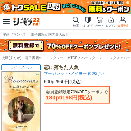
検索
はじめて
カート
ログイン
会員登録
漫画（マンガ）・電子書籍が国内最大級!!
漫画(まんが)・電子書籍のコミックシーモアTOP
ハーレクインコミックス
ハー
恋に落ちた人魚
ライトノベル
マーガレット･メイヨー
鈴木けい
600pt/660円(税込)
会員登録限定70%OFFクーポンで
180pt/198円(税込)