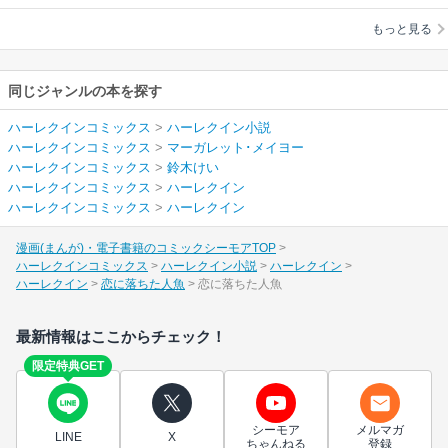
ー
/
鈴木けい
もっと見る
同じジャンルの本を探す
ハーレクインコミックス
>
ハーレクイン小説
ハーレクインコミックス
>
マーガレット･メイヨー
ハーレクインコミックス
>
鈴木けい
ハーレクインコミックス
>
ハーレクイン
ハーレクインコミックス
>
ハーレクイン
漫画(まんが)・電子書籍のコミックシーモアTOP
ハーレクインコミックス
ハーレクイン小説
ハーレクイン
ハーレクイン
恋に落ちた人魚
恋に落ちた人魚
最新情報はここからチェック！
限定特典GET
シーモア
メルマガ
LINE
X
ちゃんねる
登録