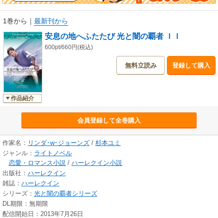
1巻から
｜
最新刊から
安息の地へふたたび 光と闇の覇者 ＩＩ
600pt/660円(税込)
無料立読み
登録して購入
作品紹介
会員登録して全巻購入
作家名：
リンダ･w･ジョーンズ
/
杉本ユミ
ジャンル：
ライトノベル
恋愛・ロマンス小説
/
ハーレクイン小説
出版社：
ハーレクイン
雑誌：
ハーレクイン
シリーズ：
光と闇の覇者シリーズ
DL期限：無期限
配信開始日：2013年7月26日