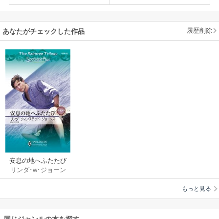
履歴削除
あなたがチェックした作品
安息の地へふたたび
リンダ･w･ジョーン
ズ
/
杉本ユミ
もっと見る
同じジャンルの本を探す