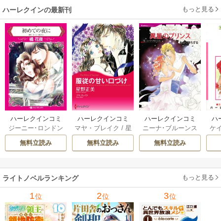
もっと見る
ハーレクインの最新刊
ハーレクインコミ
ハーレクインコミ
ハーレクインコミ
ハ
ジーニー･ロンドン
マヤ・ブレイク
/
星
ニーナ･ブルーンス
ケ
ックス セット 202
ックス セット 202
ックス セット 202
ック
/
橘花夜
/
メアリ
野正美
/
ヘレン･ブ
/
おおつきちずる
/
/
J
6年 vol.1064 1巻
6年 vol.1002 1巻
6年 vol.1063 1巻
6年
無料立読み
無料立読み
無料立読み
ー･ライアンズ
/
花
ルックス
/
のわきね
レベッカ･ヨーク
/
ス
牟礼サキ
/
サラ･モ
い
/
マーガレット･
稜敦水
/
ケイト･ハ
ル
ーガン
/
星合操
/
ア
ウェイ
/
一重夕子
ーディ
/
海野みつる
ザ
ン･ウィール
/
津寺
/
サラ･ウッド
もっと見る
/
流
ライトノベルランキング
里可子
水凛子
1
2
3
位
位
位