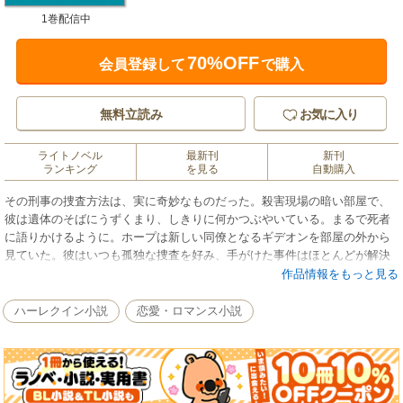
1巻配信中
70%OFF
会員登録して
で購入
無料立読み
お気に入り
ライトノベル
最新刊
新刊
ランキング
を見る
自動購入
その刑事の捜査方法は、実に奇妙なものだった。殺害現場の暗い部屋で、
彼は遺体のそばにうずくまり、しきりに何かつぶやいている。まるで死者
に語りかけるように。ホープは新しい同僚となるギデオンを部屋の外から
見ていた。彼はいつも孤独な捜査を好み、手がけた事件はほとんどが解決
ずみ。高級なスーツに身を包み、刑事には見えない雰囲気をたたえてい
作品情報をもっと見る
る。まさか犯罪組織とかかわり、情報や賄賂を得ているのでは……。彼に
つきまとい、さまざまな疑問をぶつけてくるホープに、ギデオンは相続財
ハーレクイン小説
恋愛・ロマンス小説
産のおかげで優雅な暮らしができると告げたが、高い検挙率についてはこ
う言うだけだった。「僕は死者と話すんだ」ホープは初め冗談だと思った
が、やがて信じられないことが起こった！