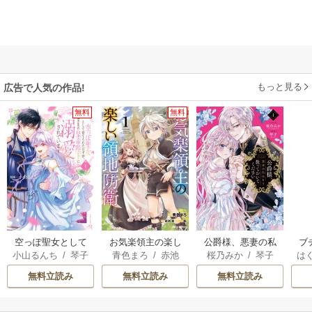
もっと見る
広告で人気の作品!
無料
無料
空っぽ聖女として
お気楽領主の楽し
公爵様、悪妻の私
ブ
小山るんち
/
琴子
青色まろ
/
赤池
桜乃みか
/
琴子
は
捨てられたはず
い領地防衛
はもう放っておい
復
宗
/
転
お
が、嫁ぎ先の皇帝
てください
無料立読み
無料立読み
無料立読み
陛下に溺愛されて
います