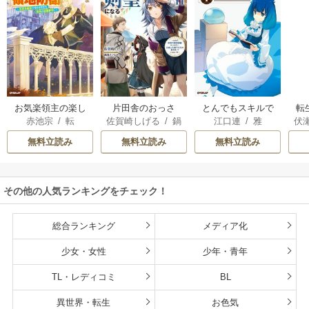
お気楽領主の楽し
片田舎のおっさ
とんでもスキルで
転
赤池宗
/
転
佐賀崎しげる
/
鍋
江口連
/
雅
伏
い領地防衛
ん、剣聖になる
異世界放浪メシ
島テツヒロ
～ただの田舎の剣
無料立読み
無料立読み
無料立読み
術師範だったの
に、大成した弟子
たちが俺を放って
その他の人気ランキングをチェック！
くれない件～
総合ランキング
メディア化
少女・女性
少年・青年
TL・レディコミ
BL
異世界・転生
お色気