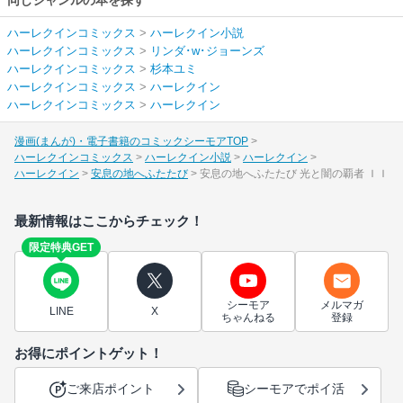
ハーレクインコミックス
>
ハーレクイン小説
ハーレクインコミックス
>
リンダ･w･ジョーンズ
ハーレクインコミックス
>
杉本ユミ
ハーレクインコミックス
>
ハーレクイン
ハーレクインコミックス
>
ハーレクイン
漫画(まんが)・電子書籍のコミックシーモアTOP
ハーレクインコミックス
ハーレクイン小説
ハーレクイン
ハーレクイン
安息の地へふたたび
安息の地へふたたび 光と闇の覇者 ＩＩ
最新情報はここからチェック！
限定特典GET
シーモア
メルマガ
LINE
X
ちゃんねる
登録
お得にポイントゲット！
ご来店ポイント
シーモアでポイ活