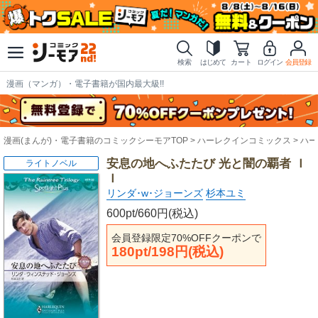
検索
はじめて
カート
ログイン
会員登録
漫画（マンガ）・電子書籍が国内最大級!!
漫画(まんが)・電子書籍のコミックシーモアTOP
ハーレクインコミックス
ハー
安息の地へふたたび 光と闇の覇者 Ｉ
ライトノベル
Ｉ
リンダ･w･ジョーンズ
杉本ユミ
600pt/660円(税込)
会員登録限定70%OFFクーポンで
180pt/198円(税込)