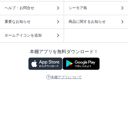
ヘルプ・お問合せ
シーモア島
重要なお知らせ
商品に関するお知らせ
ホームアイコンを追加
本棚アプリを無料ダウンロード！
本棚アプリについて
このサイトについて
推奨環境
利用規約
ISBN検索
プライバシーポリシー
情報セキュリティーポリシー
特定商取引法に基づく表示
安心してお使いいただくために
ABJマークは、この電子書店・電子書籍配信サービスが、 著作権者からコンテ
ンツ使用許諾を得た正規版配信サービスであることを示す登録商標（登録番号
第6091713号）です。 詳しくは［ABJマーク］または［電子出版制作・流通協
議会］で検索してください。