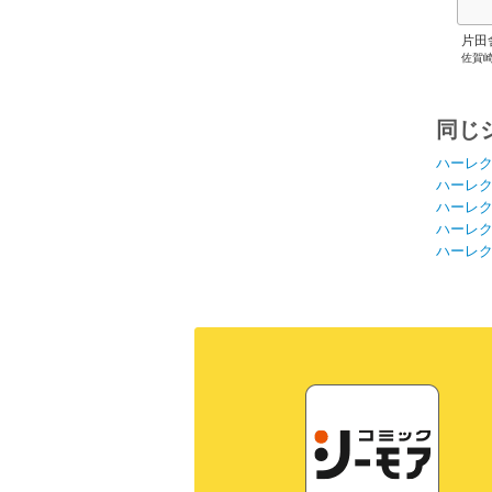
片田
佐賀
にな
剣術
成し
同じ
ハーレ
ハーレ
ハーレ
ハーレ
ハーレ