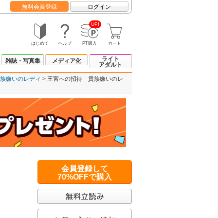
無料会員登録
ログイン
UP!
はじめて
ヘルプ
PT購入
カート
ライト
雑誌・写真集
メディア化
アダルト
族嫌いのレディ
王宮への招待 貴族嫌いのレ
会員登録して
70%OFFで購入