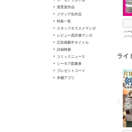
シーモアでポイ活
賞受賞作品
メディア化作品
特集一覧
スタッフオススメマンガ
ハー
レビュー高評価マンガ
ジー
セット 
メアリ
広告掲載中タイトル
サキ
/
詳細検索
アン
ライ
コミックニュース
シーモア図書券
プレゼントコード
本棚アプリ
o
v
P
r
e
i
u