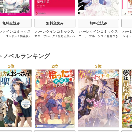
無料立読み
無料立読み
無料立読み
レクインコミックス
ハーレクインコミックス
ハーレクインコミックス
ハー
ニー･ロンドン
/
橘花夜
/
マヤ・ブレイク
/
星野正美
/
ヘ
ニーナ･ブルーンス
/
おおつき
ケイト
2026年 vol.1064
セット 2026年 vol.1002
セット 2026年 vol.1063
セット 
ー･ライアンズ
/
花牟礼
レン･ブルックス
/
のわきねい
/
ちずる
/
レベッカ･ヨーク
/
稜
ーザン
1巻
1巻
1巻
サラ･モーガン
/
星合操
/
マーガレット･ウェイ
/
一重夕
敦水
/
ケイト･ハーディ
/
海野
津谷さ
･ウィール
/
津寺里可子
子
みつる
/
サラ･ウッド
/
流水凛
トノベルランキング
子
1位
2位
3位
s