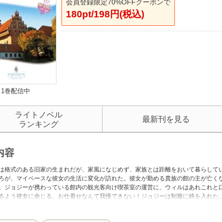
会員登録限定70%OFFクーポンで
180pt/198円(税込)
1巻配信中
ライトノベル
最新刊を見る
ランキング
内容
は格式のある旧家の生まれだが、家風になじめず、家族とは距離をおいて暮らして
ろが、マイペースな彼女の生活に変化が訪れた。彼女が勤める貴族の館の主が亡く
。ジョジーが携わっている館内の観光客向け喫茶室の運営に、ウィルはあれこれと
るよう彼女に命じる。お仕着せなんて我慢できない！ジョジーは制服に鋏を入れた
す。イギリスの作家で、自他ともに認めるロマンチストのフィオナ・ハーパーが執
ります。どうぞお楽しみください。★