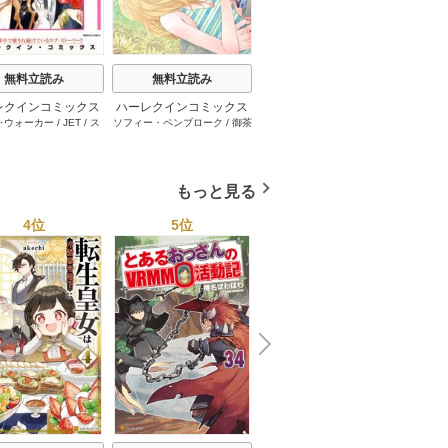
t
無料立読み
無料立読み
無料立読み
レクインコミックス
ハーレクインコミックス
ハーレクインコミックス
ハーレ
･ウォーカー
/
JET
/
ス
ソフィー・ペンブローク
/
御茶
サラ･モーガン
/
友井美穂
/
ケ
イヴォ
2026年 vol.1001
セット 2026年 vol.1062
セット 2026年 vol.1000
セット 
・スペンサー・ポール
/
まちこ
/
ジョー･リー
/
内田一
イ･ソープ
/
川崎ひろこ
/
オー
和
/
ミ
1巻
1巻
1巻
とみ
/
ロザリー･アッシ
奈
/
キャロル･モーティマー
/
ドラ･アダムス
/
黒田かすみ
本果林
/
ュ
/
雁えりか
雁えりか
/
エミリー･ローズ
/
一ノ関りん子
もっと見る
4位
5位
6位
N
x
e
t