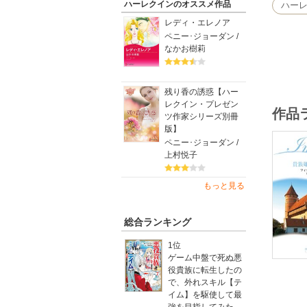
ハーレクインのオススメ作品
ハー
レディ・エレノア
ペニー･ジョーダン /
なかお樹莉
残り香の誘惑【ハー
レクイン・プレゼン
作品
ツ作家シリーズ別冊
版】
ペニー･ジョーダン /
上村悦子
もっと見る
総合ランキング
1位
ゲーム中盤で死ぬ悪
役貴族に転生したの
で、外れスキル【テ
イム】を駆使して最