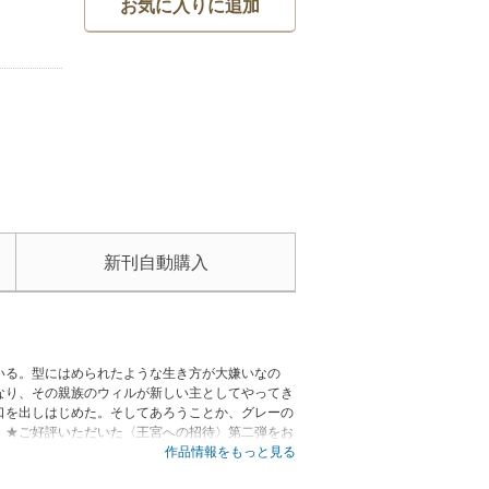
お気に入りに追加
新刊自動購入
いる。型にはめられたような生き方が大嫌いなの
なり、その親族のウィルが新しい主としてやってき
口を出しはじめた。そしてあろうことか、グレーの
。★ご好評いただいた〈王宮への招待〉第二弾をお
筆しました。本作が記念すべき彼女の日本デビュー
作品情報をもっと見る