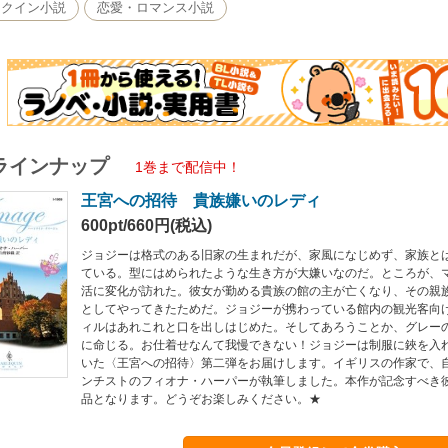
レクイン小説
恋愛・ロマンス小説
ラインナップ
1巻まで配信中！
王宮への招待 貴族嫌いのレディ
600pt/660円(税込)
ジョジーは格式のある旧家の生まれだが、家風になじめず、家族と
ている。型にはめられたような生き方が大嫌いなのだ。ところが、
活に変化が訪れた。彼女が勤める貴族の館の主が亡くなり、その親
としてやってきたためだ。ジョジーが携わっている館内の観光客向
ィルはあれこれと口を出しはじめた。そしてあろうことか、グレー
に命じる。お仕着せなんて我慢できない！ジョジーは制服に鋏を入
いた〈王宮への招待〉第二弾をお届けします。イギリスの作家で、
ンチストのフィオナ・ハーパーが執筆しました。本作が記念すべき
品となります。どうぞお楽しみください。★