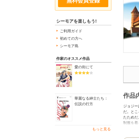
無料会員登録
シーモアを楽しもう!
ご利用ガイド
初めての方へ
シーモア島
作家のオススメ作品
愛の街にて
作品
華麗なる紳士たち：
伝説の行方
ジョジー
だ。とこ
たためだ
制服を着
届けしま
もっと見る
作品とな