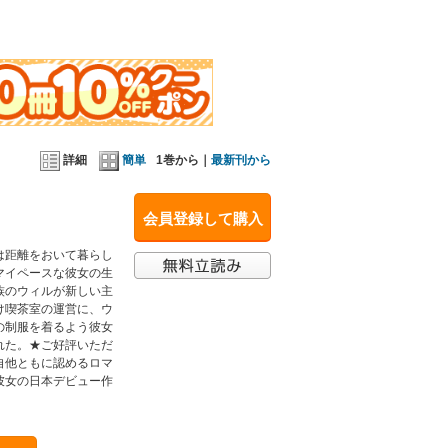
詳細
簡単
1巻から｜
最新刊から
会員登録して購入
は距離をおいて暮らし
マイペースな彼女の生
族のウィルが新しい主
け喫茶室の運営に、ウ
の制服を着るよう彼女
れた。★ご好評いただ
自他ともに認めるロマ
彼女の日本デビュー作