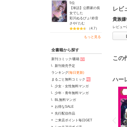
5位
レビ
【単話】公爵家の長
女でした
彩川ぬるぴょ
/
鈴音
貴族嫌
さや
/
たむ
レビュー
（4.7）
もっと見る
全書籍から探す
この
新刊コミック/書籍
新刊発売予定
ランキング
(毎日更新)
ハー
まるごと無料コミック
少女・女性無料マンガ
少年・青年無料マンガ
BL無料マンガ
お得なSALE
o
先行配信作品
v
P
r
e
i
u
ご来店ポイント毎日GET