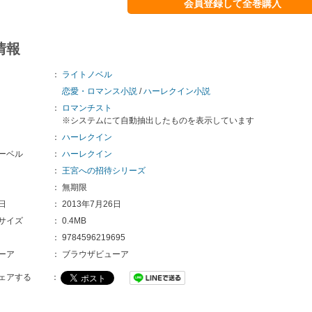
会員登録して全巻購入
情報
：
ライトノベル
恋愛・ロマンス小説
/
ハーレクイン小説
：
ロマンチスト
※システムにて自動抽出したものを表示しています
：
ハーレクイン
ーベル
：
ハーレクイン
：
王宮への招待シリーズ
：
無期限
日
：
2013年7月26日
サイズ
：
0.4MB
：
9784596219695
ーア
：
ブラウザビューア
ェアする
：