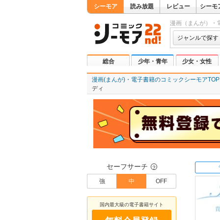
シーモア
読み放題
レビュー
シーモ
漫画（まんが）・
ジャンルで探す
総合
少年・青年
少女・女性
漫画(まんが)・電子書籍のコミックシーモアTOP
ディ
セーフサーチ
？
強
中
OFF
国内最大級の電子書籍サイト