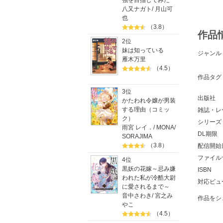
強を目指してみた
八又ナガト
/
月山可
也
（3.8）
作品
2位
妹は知っている
ジャンル
雁木万里
（4.5）
作品タグ
3位
出版社
かたわれ令嬢が男装
する理由（コミッ
雑誌・レ
ク）
シリーズ
雨宮 レイ．
/
MONA
/
DL期限
SORAJIMA
（3.8）
配信開始
ファイル
4位
黒妖の花嫁～忌み嫌
ISBN
われた私が冷酷大尉
対応ビュ
に愛されるまで～
音中さわき
/
宮之み
作品をシ
やこ
（4.5）