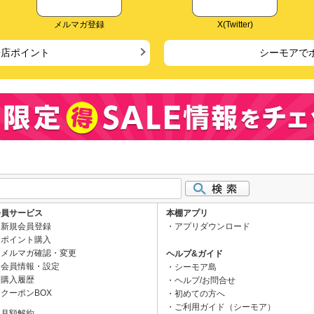
メルマガ登録
X(Twitter)
来店ポイント
シーモアで
会員サービス
本棚アプリ
新規会員登録
アプリダウンロード
ポイント購入
メルマガ確認・変更
ヘルプ&ガイド
会員情報・設定
シーモア島
購入履歴
ヘルプ/お問合せ
クーポンBOX
初めての方へ
ご利用ガイド（シーモア）
月額解約