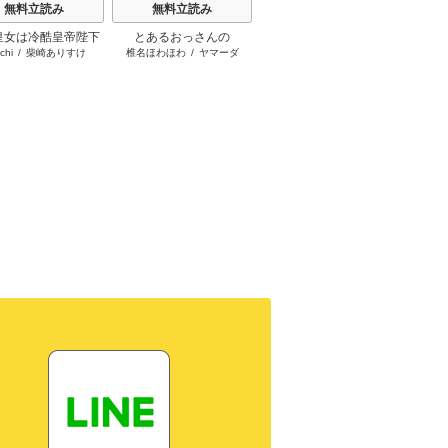
無料立読み
無料立読み
無料立読み
皇女は冷酷皇帝陛下
とあるおっさんの
悪役の王女に転生したけ
ふつつ
chi
/
柴崎ありすけ
椎名ほわほわ
/
ヤマーダ
早瀬黒絵
/
comet
中
愛されるが夢は冒険
VRMMO活動記
ど、隠しキャラが隠れて
者です！
ない。