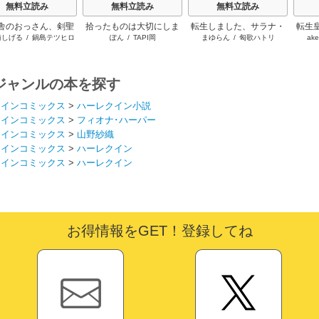
無料立読み
無料立読み
無料立読み
舎のおっさん、剣聖
拾ったものは大切にしま
転生しました、サラナ・
転生
崎しげる
/
鍋島テツヒロ
ぽん
/
TAPI岡
まゆらん
/
匈歌ハトリ
ake
る ～ただの田舎の
しょう ～子狼に気に入ら
キンジェです。ごきげん
に溺
師範だったのに、大
れた男の転移物語～
よう。
た弟子たちが俺を放
ってくれない件～
ジャンルの本を探す
クインコミックス
>
ハーレクイン小説
クインコミックス
>
フィオナ･ハーパー
クインコミックス
>
山野紗織
クインコミックス
>
ハーレクイン
クインコミックス
>
ハーレクイン
お得情報をGET！登録してね