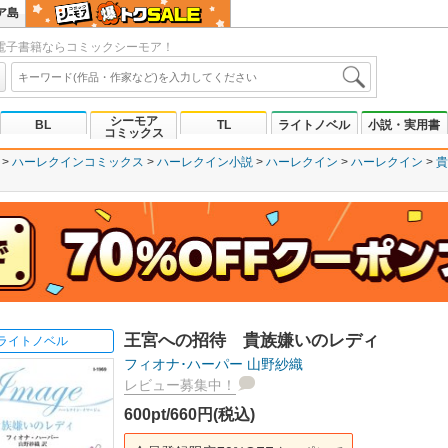
ア島
電子書籍ならコミックシーモア！
シーモア
BL
TL
ライトノベル
小説・実用書
コミックス
ハーレクインコミックス
ハーレクイン小説
ハーレクイン
ハーレクイン
貴
王宮への招待 貴族嫌いのレディ
ライトノベル
フィオナ･ハーパー
山野紗織
レビュー募集中！
600pt/660円(税込)