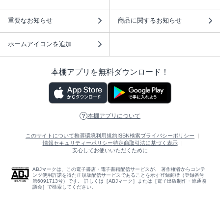
重要なお知らせ
商品に関するお知らせ
ホームアイコンを追加
本棚アプリを無料ダウンロード！
本棚アプリについて
このサイトについて
推奨環境
利用規約
ISBN検索
プライバシーポリシー
情報セキュリティーポリシー
特定商取引法に基づく表示
安心してお使いいただくために
ABJマークは、この電子書店・電子書籍配信サービスが、 著作権者からコンテ
ンツ使用許諾を得た正規版配信サービスであることを示す登録商標（登録番号
第6091713号）です。 詳しくは［ABJマーク］または［電子出版制作・流通協
議会］で検索してください。
(C)NTTソルマーレ