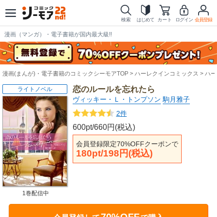
検索
はじめて
カート
ログイン
会員登録
漫画（マンガ）・電子書籍が国内最大級!!
漫画(まんが)・電子書籍のコミックシーモアTOP
ハーレクインコミックス
ハー
恋のルールを忘れたら
ライトノベル
ヴィッキー・Ｌ・トンプソン
駒月雅子
2件
600pt/660円(税込)
会員登録限定70%OFFクーポンで
180pt/198円(税込)
1巻配信中