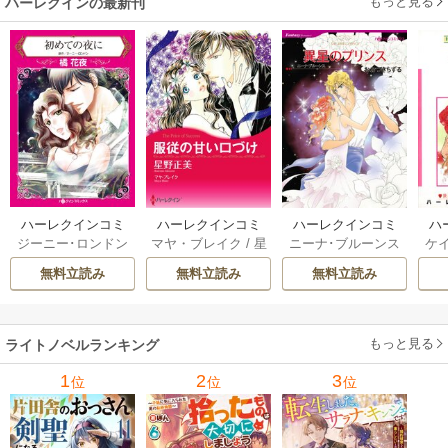
もっと見る
ハーレクインの最新刊
ハーレクインコミ
ハーレクインコミ
ハーレクインコミ
ハ
ジーニー･ロンドン
マヤ・ブレイク
/
星
ニーナ･ブルーンス
ケ
ックス セット 202
ックス セット 202
ックス セット 202
ック
/
橘花夜
/
メアリ
野正美
/
ヘレン･ブ
/
おおつきちずる
/
/
J
6年 vol.1064 1巻
6年 vol.1002 1巻
6年 vol.1063 1巻
6年
無料立読み
無料立読み
無料立読み
ー･ライアンズ
/
花
ルックス
/
のわきね
レベッカ･ヨーク
/
ス
牟礼サキ
/
サラ･モ
い
/
マーガレット･
稜敦水
/
ケイト･ハ
ル
ーガン
/
星合操
/
ア
ウェイ
/
一重夕子
ーディ
/
海野みつる
ザ
ン･ウィール
/
津寺
/
サラ･ウッド
もっと見る
/
流
ライトノベルランキング
里可子
水凛子
1
2
3
位
位
位