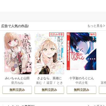
もっと見る
広告で人気の作品!
立読み増量
無料
みいちゃんと山田
さよなら、英雄に
十字架のろくにん
亜月ねね
進む
/
遠雷
/
とき
中武士竜
富
さん
なった旦那様 ～
間
ただ祈るだけの役
無料立読み
無料立読み
無料立読み
立たずな妻のはず
でしたが……～