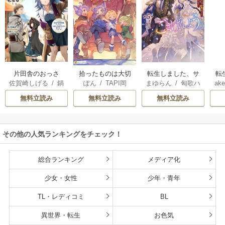
片田舎のおっさ
拾ったものは大切
転生しました、サ
転
佐賀崎しげる
/
鍋
ぽん
/
TAPI岡
まゆらん
/
匈歌ハ
ake
ん、剣聖になる
にしましょう ～子
ラナ・キンジェで
帝
島テツヒロ
トリ
～ただの田舎の剣
狼に気に入られた
す。ごきげんよ
る
無料立読み
無料立読み
無料立読み
術師範だったの
男の転移物語～
う。
に、大成した弟子
たちが俺を放って
その他の人気ランキングをチェック！
くれない件～
総合ランキング
メディア化
少女・女性
少年・青年
TL・レディコミ
BL
異世界・転生
お色気