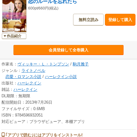
恋のルールを忘れたら
600pt/660円(税込)
無料立読み
登録して購入
作品紹介
会員登録して全巻購入
作家名：
ヴィッキー・Ｌ・トンプソン
/
駒月雅子
ジャンル：
ライトノベル
恋愛・ロマンス小説
/
ハーレクイン小説
出版社：
ハーレクイン
雑誌：
ハーレクイン
DL期限：無期限
配信開始日：2013年7月26日
ファイルサイズ：0.6MB
ISBN：9784596932051
対応ビューア：ブラウザビューア、本棚アプリ
｢アプリで読む｣にはアプリをインストール!