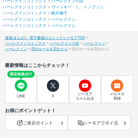
ハーレクインコミックス
>
ハーレクイン小説
ハーレクインコミックス
>
ヴィッキー・Ｌ・トンプソン
ハーレクインコミックス
>
駒月雅子
ハーレクインコミックス
>
ハーレクイン
ハーレクインコミックス
>
ハーレクイン
漫画(まんが)・電子書籍のコミックシーモアTOP
ハーレクインコミックス
ハーレクイン小説
ハーレクイン
ハーレクイン
恋のルールを忘れたら
恋のルールを忘れたら
最新情報はここからチェック！
限定特典GET
シーモア
メルマガ
LINE
X
ちゃんねる
登録
お得にポイントゲット！
ご来店ポイント
シーモアでポイ活