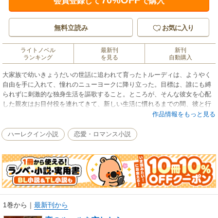
70%OFF
会員登録して
で購入
無料立読み
お気に入り
ライトノベル
最新刊
新刊
ランキング
を見る
自動購入
大家族で幼いきょうだいの世話に追われて育ったトルーディは、ようやく
自由を手に入れて、憧れのニューヨークに降り立った。目標は、誰にも縛
られずに刺激的な独身生活を謳歌すること。ところが、そんな彼女を心配
した親友はお目付役を連れてきて、新しい生活に慣れるまでの間、彼と行
動をともにしろと言う。堅物のリンクが横にいたら、恋も冒険もできない
作品情報をもっと見る
じゃない！でもよく考えてみると、彼は洗練された都会の男性そのもの。
しかも私と同じく、結婚を毛嫌いしているらしい。思いきり大胆な一夜を
ハーレクイン小説
恋愛・ロマンス小説
過ごすなら、理想的な相手だわ！
1巻から
｜
最新刊から