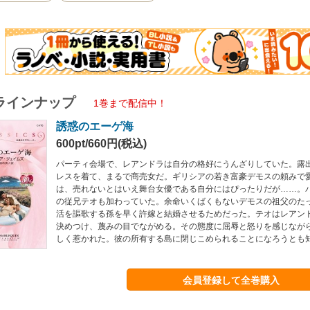
ラインナップ
1巻まで配信中！
誘惑のエーゲ海
600pt/660円(税込)
パーティ会場で、レアンドラは自分の格好にうんざりしていた。露
レスを着て、まるで商売女だ。ギリシアの若き富豪デモスの頼みで
は、売れないとはいえ舞台女優である自分にはぴったりだが……。
の従兄テオも加わっていた。余命いくばくもないデモスの祖父のた
活を謳歌する孫を早く許嫁と結婚させるためだった。テオはレアン
決めつけ、蔑みの目でながめる。その態度に屈辱と怒りを感じなが
しく惹かれた。彼の所有する島に閉じこめられることになろうとも
会員登録して全巻購入