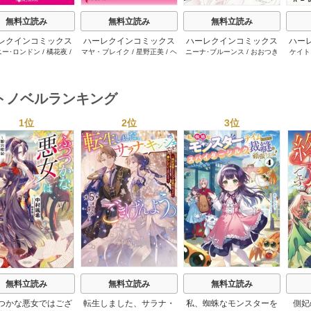
無料立読み
無料立読み
無料立読み
レクインコミックス
ハーレクインコミックス
ハーレクインコミックス
ハー
ニー･ロンドン
/
橘花夜
/
マヤ・ブレイク
/
星野正美
/
ヘ
ニーナ･ブルーンス
/
おおつき
ケイト
2026年 vol.1064
セット 2026年 vol.1002
セット 2026年 vol.1063
セット 
ー･ライアンズ
/
花牟礼
レン･ブルックス
/
のわきねい
/
ちずる
/
レベッカ･ヨーク
/
稜
ーザン
1巻
1巻
1巻
サラ･モーガン
/
星合操
/
マーガレット･ウェイ
/
一重夕
敦水
/
ケイト･ハーディ
/
海野
津谷さ
･ウィール
/
津寺里可子
子
みつる
/
サラ･ウッド
/
流水凛
トノベルランキング
子
1位
2位
3位
s
無料立読み
無料立読み
無料立読み
つかな悪女ではござ
転生しました、サラナ・
私、蜘蛛なモンスターを
側妃