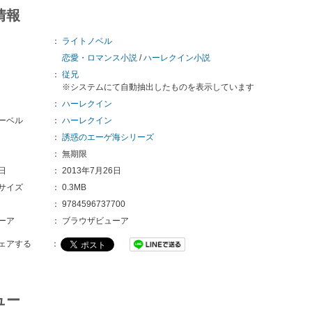
情報
：
ライトノベル
恋愛・ロマンス小説
/
ハーレクイン小説
：
従兄
※システムにて自動抽出したものを表示しています
：
ハーレクイン
ーベル
：
ハーレクイン
：
誘惑のエーゲ海シリーズ
：
無期限
日
：
2013年7月26日
サイズ
：
0.3MB
：
9784596737700
ーア
：
ブラウザビューア
ェアする
：
ュー