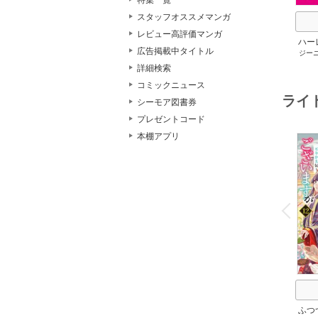
特集一覧
スタッフオススメマンガ
レビュー高評価マンガ
ハー
広告掲載中タイトル
ジー
セット 
メアリ
詳細検索
サキ
/
コミックニュース
アン
ライ
シーモア図書券
プレゼントコード
本棚アプリ
o
v
P
r
e
i
u
ふつ