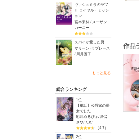
ヴァシュミラの至宝
Ⅱ ロイヤル・ミッシ
ョン
宮本果林 / スーザン･
カーニー
スパイが愛した男
作品
マリーン･ラブレース
/ 川井蒼子
もっと見る
総合ランキング
1位
【単話】公爵家の長
女でした
彩川ぬるぴょ
/
鈴音
さや
/
たむ
（4.7）
2位