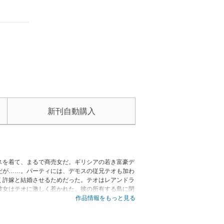
新刊自動購入
スを着て、まるで商売女だ。ギリシアの若き富豪デ
だが……。パーティには、デモスの従兄テオも加わ
く許嫁と結婚させるためだった。テオはレアンドラ
彼女はテオに激しく惹かれた。彼の所有する島に閉
作品情報をもっと見る