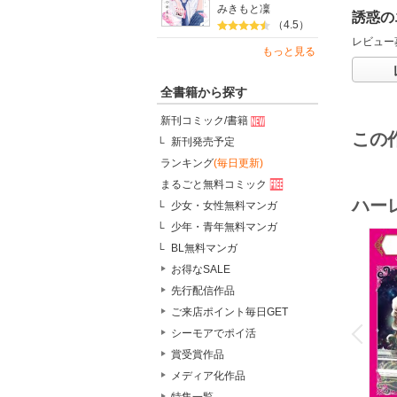
みきもと凜
誘惑の
（4.5）
レビュー
もっと見る
全書籍から探す
新刊コミック/書籍
この
新刊発売予定
ランキング
(毎日更新)
まるごと無料コミック
ハー
少女・女性無料マンガ
少年・青年無料マンガ
BL無料マンガ
お得なSALE
先行配信作品
o
ご来店ポイント毎日GET
v
P
r
e
i
u
シーモアでポイ活
賞受賞作品
メディア化作品