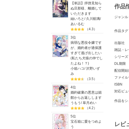
【単話】拝啓見知ら
作品
ぬ旦那様、離婚して
いただきます
ジャンル
紬いろと
/
久川航璃
/
あいるむ
（4.3）
作品タグ
3位
病弱な悪役令嬢です
出版社
が、婚約者が過保護
雑誌・レ
すぎて逃げ出したい
シリーズ
(私たち犬猿の仲でし
たよね！？)
DL期限
小箱ハコ
/
沢野いず
配信開始
み
ファイル
（3.5）
ISBN
4位
対応ビュ
婚約破棄の悪意は娼
館からお返しします
作品をシ
うもう
/
皐月めい
（4.2）
5位
宝石箱に愛をつめよ
レビ
う