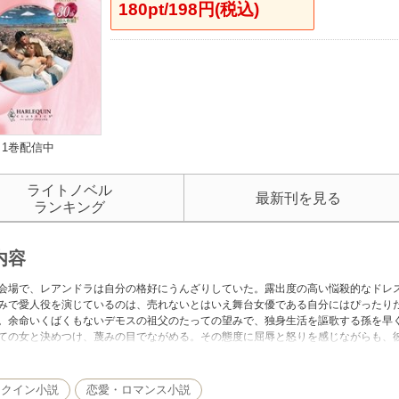
180pt/198円(税込)
1巻配信中
ライトノベル
最新刊を見る
ランキング
内容
会場で、レアンドラは自分の格好にうんざりしていた。露出度の高い悩殺的なドレ
みで愛人役を演じているのは、売れないとはいえ舞台女優である自分にはぴったり
。余命いくばくもないデモスの祖父のたっての望みで、独身生活を謳歌する孫を早
ての女と決めつけ、蔑みの目でながめる。その態度に屈辱と怒りを感じながらも、
れることになろうとも知らずに。
レクイン小説
恋愛・ロマンス小説