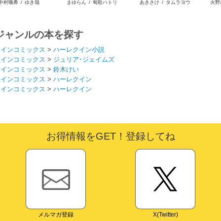
中村颯希
/
ゆき哉
まゆらん
/
匈歌ハトリ
あきさけ
/
タムラヨウ
火野
いますが
キンジェです。ごきげん
テイムしたので、スパイ
よう。
ダーシルクで裁縫を頑張
ります
ジャンルの本を探す
クインコミックス
>
ハーレクイン小説
クインコミックス
>
ジュリア･ジェイムズ
クインコミックス
>
鈴木けい
クインコミックス
>
ハーレクイン
クインコミックス
>
ハーレクイン
お得情報をGET！登録してね
メルマガ登録
X(Twitter)