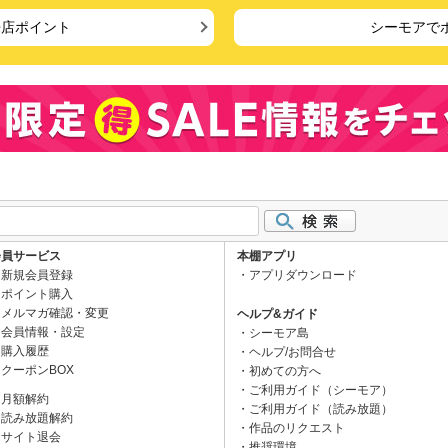
来店ポイント
シーモアで
会員サービス
本棚アプリ
新規会員登録
アプリダウンロード
ポイント購入
メルマガ確認・変更
ヘルプ&ガイド
会員情報・設定
シーモア島
購入履歴
ヘルプ/お問合せ
クーポンBOX
初めての方へ
ご利用ガイド（シーモア）
月額解約
ご利用ガイド（読み放題）
読み放題解約
作品のリクエスト
サイト退会
推奨環境