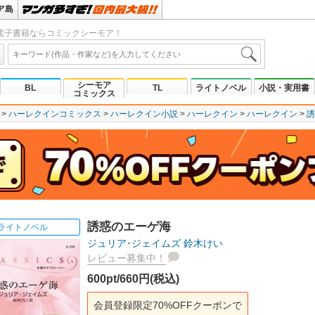
ア島
電子書籍ならコミックシーモア！
シーモア
BL
TL
ライトノベル
小説・実用書
コミックス
ハーレクインコミックス
ハーレクイン小説
ハーレクイン
ハーレクイン
誘
誘惑のエーゲ海
ライトノベル
ジュリア･ジェイムズ
鈴木けい
レビュー募集中！
600pt/660円(税込)
会員登録限定70%OFFクーポンで