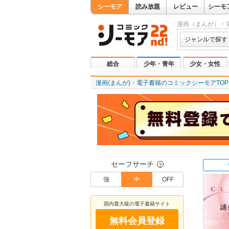
シーモア
読み放題
レビュー
シーモ
漫画（まんが）・
ジャンルで探す
総合
少年・青年
少女・女性
漫画(まんが)・電子書籍のコミックシーモアTOP
セーフサーチ
？
強
中
OFF
国内最大級の電子書籍サイト
無料会員登録