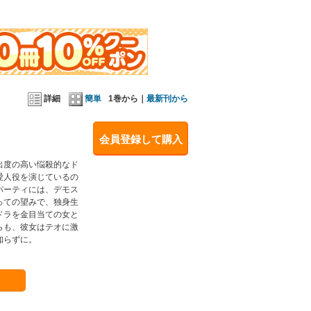
詳細
簡単
1巻から｜
最新刊から
会員登録して購入
出度の高い悩殺的なド
愛人役を演じているの
パーティには、デモス
っての望みで、独身生
ドラを金目当ての女と
らも、彼女はテオに激
知らずに。