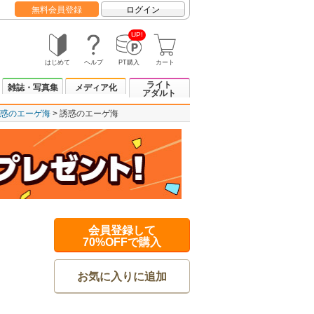
無料会員登録
ログイン
UP!
はじめて
ヘルプ
PT購入
カート
ライト
雑誌・写真集
メディア化
アダルト
惑のエーゲ海
誘惑のエーゲ海
会員登録して
70%OFFで購入
お気に入りに追加