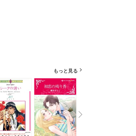
もっと見る
N
x
e
t