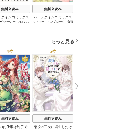
無料立読み
無料立読み
無料立読み
レクインコミックス
ハーレクインコミックス
ハーレクインコミックス
ハーレ
･ウォーカー
/
JET
/
ス
ソフィー・ペンブローク
/
御茶
サラ･モーガン
/
友井美穂
/
ケ
イヴォ
2026年 vol.1001
セット 2026年 vol.1062
セット 2026年 vol.1000
セット 
・スペンサー・ポール
/
まちこ
/
ジョー･リー
/
内田一
イ･ソープ
/
川崎ひろこ
/
オー
和
/
ミ
1巻
1巻
1巻
とみ
/
ロザリー･アッシ
奈
/
キャロル･モーティマー
/
ドラ･アダムス
/
黒田かすみ
本果林
/
ュ
/
雁えりか
雁えりか
/
エミリー･ローズ
/
一ノ関りん子
もっと見る
4位
5位
6位
N
x
e
t
無料立読み
無料立読み
無料立読み
のお仕事は終了で
悪役の王女に転生したけ
スーパー派遣令嬢は王宮
陰で国