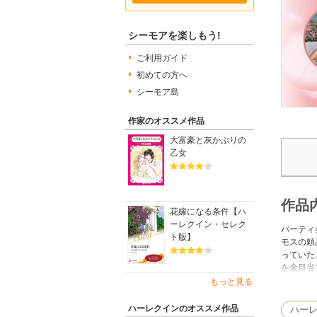
シーモアを楽しもう!
ご利用ガイド
初めての方へ
シーモア島
作家のオススメ作品
大富豪と灰かぶりの
乙女
作品
花嫁になる条件【ハ
ーレクイン・セレク
パーティ
ト版】
モスの頼
っていた
を金目当
じこめら
もっと見る
ハーレクインのオススメ作品
ハー