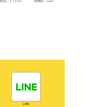
村志紀
/
とぐろなす
早瀬黒絵
/
comet
晩夏ノ空
/
宇田川みぅ
す。
ど、隠しキャラが隠れて
を見限ったようです～私
私です
ない。
を不当解雇した元上司
お忘れ
へ。我が家の正体、ご存
れた隠
知ですか？～
ー
LINE