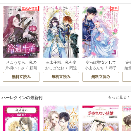
立読み増量
無料
さようなら、私の
王太子様、私今度
空っぽ聖女として
完
片桐いくみ
/
頼爾
おしばなお
/
岡達
小山るんち
/
琴子
綾
冷遇生活 ～パーテ
こそあなたに殺さ
捨てられたはず
が
英茉
/
先崎真琴
ィーで声をかけて
れたくないんで
が、嫁ぎ先の皇帝
さ
無料立読み
無料立読み
無料立読み
きたのがヤバい男
す！ ～聖女に嵌め
陛下に溺愛されて
だった件
られた貧乏令嬢、
います
二度目は串刺し回
もっと見る
ハーレクインの最新刊
避します！～