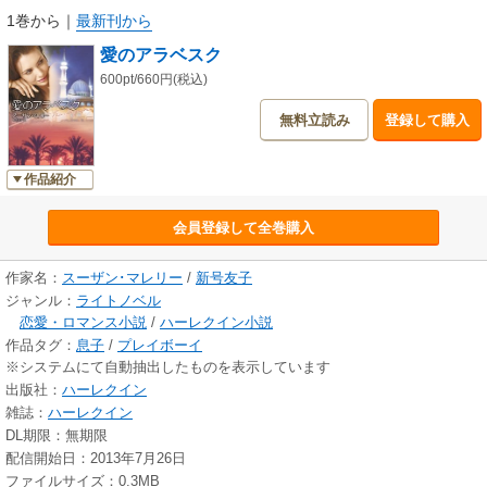
1巻から
｜
最新刊から
愛のアラベスク
600pt/660円(税込)
無料立読み
登録して購入
作品紹介
会員登録して全巻購入
作家名：
スーザン･マレリー
/
新号友子
ジャンル：
ライトノベル
恋愛・ロマンス小説
/
ハーレクイン小説
作品タグ：
息子
/
プレイボーイ
※システムにて自動抽出したものを表示しています
出版社：
ハーレクイン
雑誌：
ハーレクイン
DL期限：無期限
配信開始日：2013年7月26日
ファイルサイズ：0.3MB