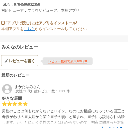
ISBN：9784596932358
対応ビューア：ブラウザビューア、本棚アプリ
｢アプリで読む｣にはアプリをインストール!
本棚アプリを
こちら
からインストールしてください
みんなのレビュー
レビューを書く
レビュー投稿で最大1000pt!
最新のレビュー
まかたゆみ
さん
(女性/50代)
総レビュー数：1260件
好きな展開
男性のことは何もわからないヒロイン。なのにお世話になっている国王と
母親がわりの皇太后から第２皇子の妻にと望まれ、皇子にも説得され結婚
します。が、とにかく男性のことはわからないので、初夜に間違った対応