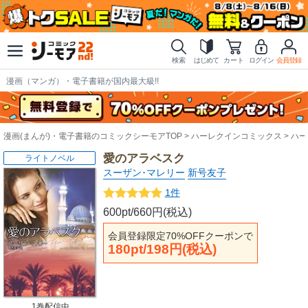
検索
はじめて
カート
ログイン
会員登録
漫画（マンガ）・電子書籍が国内最大級!!
漫画(まんが)・電子書籍のコミックシーモアTOP
ハーレクインコミックス
ハー
愛のアラベスク
ライトノベル
スーザン･マレリー
新号友子
1件
600pt/660円(税込)
会員登録限定70%OFFクーポンで
180pt/198円(税込)
1巻配信中