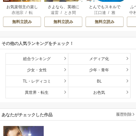
お気楽領主の楽し
さよなら、英雄に
とんでもスキルで
ふ
赤池宗
/
転
遠雷
/
とき間
江口連
/
雅
中
い領地防衛
なった旦那様 ～た
異世界放浪メシ
だ祈るだけの役立
無料立読み
無料立読み
無料立読み
たずな妻のはずで
したが……～
その他の人気ランキングをチェック！
総合ランキング
メディア化
少女・女性
少年・青年
TL・レディコミ
BL
異世界・転生
お色気
履歴削除
あなたがチェックした作品