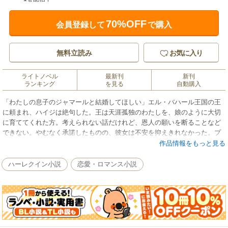
70%OFF
会員登録して
で購入
無料立読み
お気に入り
ライトノベル
最新刊
新刊
ランキング
を見る
自動購入
「わたしの息子のジャマールと結婚してほしい」エル・バハール王国の王
に頼まれ、ハイジは絶句した。王は天涯孤独のわたしを、娘のように大切
に育ててくれた方。考えられない話だけれど、恩人の願いを断ることなど
できない。やむなく承諾したものの、彼女は不安を抑えきれなかった。プ
リンス・ジャマールは多くの女性と浮き名を流すプレイボーイ。かたや自
作品情報をもっと見る
分は本の虫で、男性とつきあった経験すらない。こんなわたしに、妻とし
ての役割が果たせるのだろうか？彼に見つめられるだけでも、甘美な拷問
ハーレクイン小説
恋愛・ロマンス小説
のようなのに……。