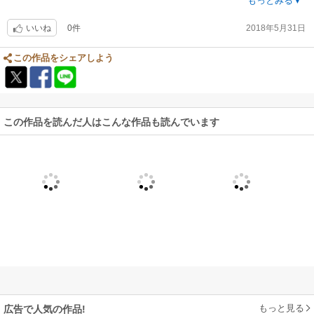
をしてしまい、皇子との仲がこじれ悩みます。皇子の方にも前妻との間に
もっとみる▼
問題があり、こちらも妻の態度に悩むのですが、妻の突飛な行動もあって
0件
2018年5月31日
気持ちの上で大混乱に陥ります(^^;最後はもちろん上手くいきますが、そ
いいね
こまではとにかく色々あって楽しめました(^-^)
この作品をシェアしよう
この作品を読んだ人はこんな作品も読んでいます
もっと見る
広告で人気の作品!