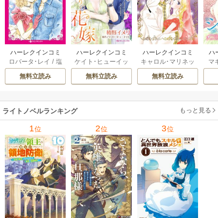
ハーレクインコミ
ハーレクインコミ
ハーレクインコミ
ハ
ロバータ･レイ
/
塩
ケイト･ヒューイッ
キャロル･マリネッ
マ
ックス セット 202
ックス セット 202
ックス セット 202
ック
森恵子
/
ケイトリ
ト
/
椿野イメリ
/
ニ
リ
/
杏崎もりか
/
キ
七
6年 vol.1210 1巻
6年 vol.1148 1巻
6年 vol.1095 1巻
6年
無料立読み
無料立読み
無料立読み
ン･クルーズ
/
高倉
コル･バーナム
/
高
ャロライン･ジャン
ッ
知子
/
アイリーン･
井みお
/
メッツィ･
ツ
/
牧あけみ
ウィルクス
/
小林博
ヒングル
/
秋乃なな
美
/
キャロル･マリ
み
もっと見る
ライトノベルランキング
ネッリ
/
緒形裕美
1
2
3
位
位
位