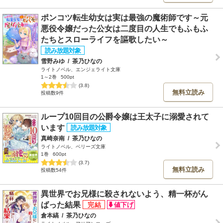
ポンコツ転生幼女は実は最強の魔術師です～元
悪役令嬢だった公女は二度目の人生でもふもふ
たちとスローライフを謳歌したい～
雪野みゆ
/
茶乃ひなの
ライトノベル、エンジェライト文庫
1～2巻
500pt
(3.8)
無料立読み
投稿数9件
ループ10回目の公爵令嬢は王太子に溺愛されて
います
真崎奈南
/
茶乃ひなの
ライトノベル、ベリーズ文庫
1巻
600pt
(3.7)
無料立読み
投稿数54件
異世界でお兄様に殺されないよう、精一杯がん
ばった結果
倉本縞
/
茶乃ひなの