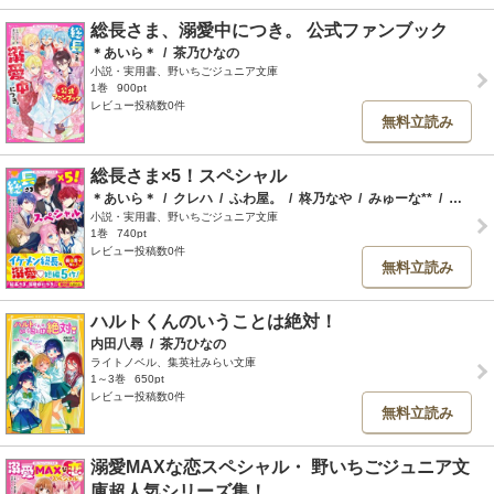
総長さま、溺愛中につき。 公式ファンブック
＊あいら＊
/
茶乃ひなの
小説・実用書、野いちごジュニア文庫
1巻
900pt
レビュー投稿数0件
無料立読み
総長さま×5！スペシャル
＊あいら＊
/
クレハ
/
ふわ屋。
/
柊乃なや
/
みゅーな**
/
茶乃ひなの
小説・実用書、野いちごジュニア文庫
1巻
740pt
レビュー投稿数0件
無料立読み
ハルトくんのいうことは絶対！
内田八尋
/
茶乃ひなの
ライトノベル、集英社みらい文庫
1～3巻
650pt
レビュー投稿数0件
無料立読み
溺愛MAXな恋スペシャル・ 野いちごジュニア文
庫超人気シリーズ集！