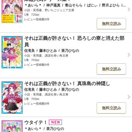
＊あいら＊
/
神戸遥真
/
青山そらら
/
ばにぃ
/
野月よひら
/
茶乃
小説・実用書、野いちごジュニア文庫
1巻
720pt
レビュー投稿数0件
無料立読み
それは正義が許さない！ 恐ろしの寮と消えた部
員
住滝良
/
藤本ひとみ
/
茶乃ひなの
小説・実用書、講談社青い鳥文庫
1巻
703pt
レビュー投稿数0件
無料立読み
それは正義が許さない！ 真珠島の神隠し
住滝良
/
藤本ひとみ
/
茶乃ひなの
小説・実用書、講談社青い鳥文庫
1巻
703pt
レビュー投稿数0件
無料立読み
ウタイテ！
＊あいら＊
/
茶乃ひなの