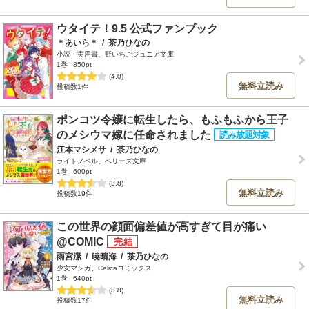
ウタイテ！9.5 公式ファンブック
＊あいら＊
/
茶乃ひなの
小説・実用書、野いちごジュニア文庫
1巻
850pt
(4.0)
無料立読み
投稿数1件
ポンコツ令嬢に転生したら、もふもふから王子
のメシウマ嫁に任命されました
江本マシメサ
/
茶乃ひなの
ライトノベル、ベリーズ文庫
1巻
600pt
(3.8)
無料立読み
投稿数19件
この世界の顔面偏差値が高すぎて目が痛い
@COMIC
雨宮潔
/
暁晴海
/
茶乃ひなの
少女マンガ、Celicaコミックス
1巻
640pt
(3.8)
無料立読み
投稿数17件