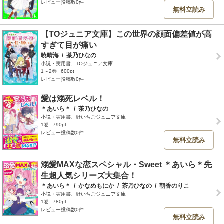
レビュー投稿数0件
無料立読み
【TOジュニア文庫】この世界の顔面偏差値が高
すぎて目が痛い
暁晴海
/
茶乃ひなの
小説・実用書、TOジュニア文庫
1～2巻
600pt
レビュー投稿数0件
愛は溺死レベル！
＊あいら＊
/
茶乃ひなの
小説・実用書、野いちごジュニア文庫
1巻
790pt
レビュー投稿数0件
無料立読み
溺愛MAXな恋スペシャル・Sweet ＊あいら＊先
生超人気シリーズ大集合！
＊あいら＊
/
かなめもにか
/
茶乃ひなの
/
朝香のりこ
小説・実用書、野いちごジュニア文庫
1巻
780pt
レビュー投稿数0件
無料立読み