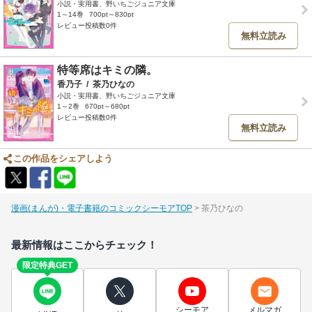
小説・実用書、野いちごジュニア文庫
1～14巻
700pt～830pt
レビュー投稿数0件
無料立読み
特等席はキミの隣。
香乃子
/
茶乃ひなの
小説・実用書、野いちごジュニア文庫
1～2巻
670pt～680pt
レビュー投稿数0件
無料立読み
この作品をシェアしよう
漫画(まんが)・電子書籍のコミックシーモアTOP
茶乃ひなの
最新情報はここからチェック！
限定特典GET
シーモア
メルマガ