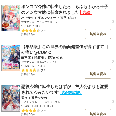
ポンコツ令嬢に転生したら、もふもふから王子
のメシウマ嫁に任命されました
ハマサキ
/
江本マシメサ
/
茶乃ひなの
女性マンガ、コミックブリーゼ
1～14巻
180pt
(4.5)
無料立読み
投稿数27件
【単話版】この世界の顔面偏差値が高すぎて目
が痛い@COMIC
雨宮潔
/
暁晴海
/
茶乃ひなの
少女マンガ、Celicaコミックス
1～5巻
0pt～150pt
(4.2)
無料立読み
投稿数12件
悪役令嬢に転生したはずが、主人公よりも溺愛
されてるみたいです
菜々
/
茶乃ひなの
ライトノベル、サーガフォレスト
1～4巻
1,200pt～1,500pt
(4.0)
無料立読み
投稿数58件