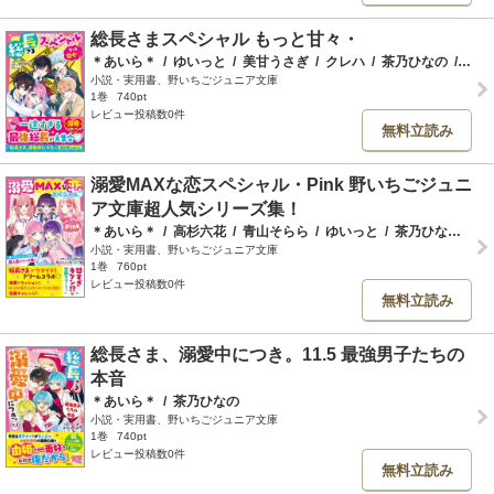
総長さまスペシャル もっと甘々・
＊あいら＊
/
ゆいっと
/
美甘うさぎ
/
クレハ
/
茶乃ひなの
/
カト
小説・実用書、野いちごジュニア文庫
1巻
740pt
レビュー投稿数0件
無料立読み
溺愛MAXな恋スペシャル・Pink 野いちごジュニ
ア文庫超人気シリーズ集！
＊あいら＊
/
高杉六花
/
青山そらら
/
ゆいっと
/
茶乃ひなの
/
い
小説・実用書、野いちごジュニア文庫
1巻
760pt
レビュー投稿数0件
無料立読み
総長さま、溺愛中につき。11.5 最強男子たちの
本音
＊あいら＊
/
茶乃ひなの
小説・実用書、野いちごジュニア文庫
1巻
740pt
レビュー投稿数0件
無料立読み