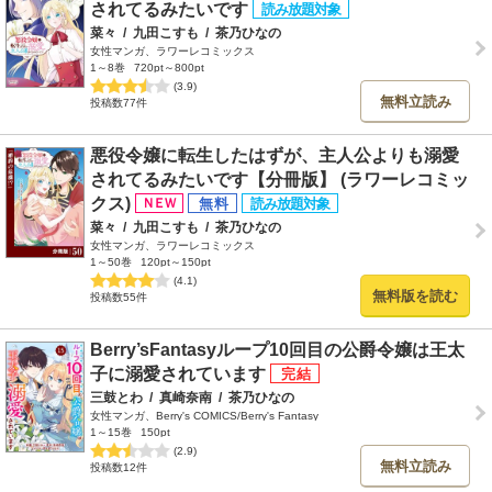
されてるみたいです
菜々
/
九田こすも
/
茶乃ひなの
女性マンガ、ラワーレコミックス
1～8巻
720pt～800pt
(3.9)
無料立読み
投稿数77件
悪役令嬢に転生したはずが、主人公よりも溺愛
されてるみたいです【分冊版】 (ラワーレコミッ
クス)
菜々
/
九田こすも
/
茶乃ひなの
女性マンガ、ラワーレコミックス
1～50巻
120pt～150pt
(4.1)
無料版を読む
投稿数55件
Berry’sFantasyループ10回目の公爵令嬢は王太
子に溺愛されています
三鼓とわ
/
真崎奈南
/
茶乃ひなの
女性マンガ、Berry's COMICS/Berry's Fantasy
1～15巻
150pt
(2.9)
無料立読み
投稿数12件