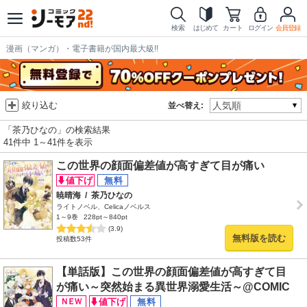
検索
はじめて
カート
ログイン
会員登録
漫画（マンガ）・電子書籍が国内最大級!!
絞り込む
並べ替え:
「茶乃ひなの」の検索結果
41件中 1～41件を表示
この世界の顔面偏差値が高すぎて目が痛い
暁晴海
/
茶乃ひなの
ライトノベル、Celicaノベルス
1～9巻
228pt～840pt
(3.9)
無料版を読む
投稿数53件
【単話版】この世界の顔面偏差値が高すぎて目
が痛い～突然始まる異世界溺愛生活～@COMIC