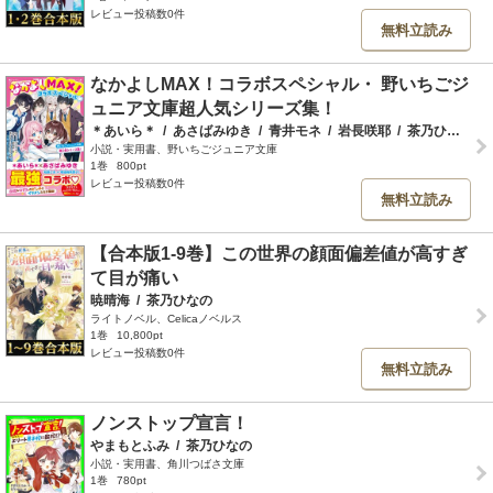
レビュー投稿数0件
無料立読み
なかよしMAX！コラボスペシャル・ 野いちごジ
ュニア文庫超人気シリーズ集！
＊あいら＊
/
あさばみゆき
/
青井モネ
/
岩長咲耶
/
茶乃ひなの
/
小説・実用書、野いちごジュニア文庫
1巻
800pt
レビュー投稿数0件
無料立読み
【合本版1-9巻】この世界の顔面偏差値が高すぎ
て目が痛い
暁晴海
/
茶乃ひなの
ライトノベル、Celicaノベルス
1巻
10,800pt
レビュー投稿数0件
無料立読み
ノンストップ宣言！
やまもとふみ
/
茶乃ひなの
小説・実用書、角川つばさ文庫
1巻
780pt