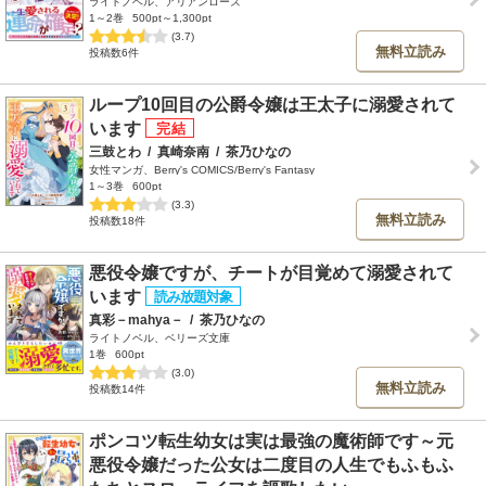
ライトノベル、アリアンローズ
1～2巻
500pt～1,300pt
(3.7)
無料立読み
投稿数6件
ループ10回目の公爵令嬢は王太子に溺愛されて
います
三鼓とわ
/
真崎奈南
/
茶乃ひなの
女性マンガ、Berry's COMICS/Berry's Fantasy
1～3巻
600pt
(3.3)
無料立読み
投稿数18件
悪役令嬢ですが、チートが目覚めて溺愛されて
います
真彩－mahya－
/
茶乃ひなの
ライトノベル、ベリーズ文庫
1巻
600pt
(3.0)
無料立読み
投稿数14件
ポンコツ転生幼女は実は最強の魔術師です～元
悪役令嬢だった公女は二度目の人生でもふもふ