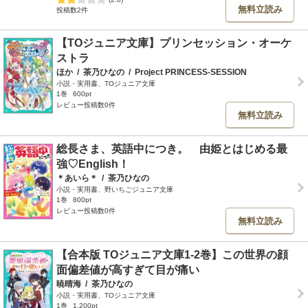
無料立読み
投稿数2件
【TOジュニア文庫】プリンセッション・オーケ
ストラ
ほか
/
茶乃ひなの
/
Project PRINCESS-SESSION
小説・実用書、TOジュニア文庫
1巻
600pt
レビュー投稿数0件
無料立読み
総長さま、英語中につき。 由姫とはじめる最
強♡English！
＊あいら＊
/
茶乃ひなの
小説・実用書、野いちごジュニア文庫
1巻
800pt
レビュー投稿数0件
無料立読み
【合本版 TOジュニア文庫1-2巻】この世界の顔
面偏差値が高すぎて目が痛い
暁晴海
/
茶乃ひなの
小説・実用書、TOジュニア文庫
1巻
1,200pt