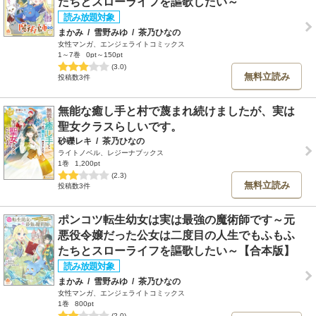
たちとスローライフを謳歌したい～
まかみ
/
雪野みゆ
/
茶乃ひなの
女性マンガ、エンジェライトコミックス
1～7巻
0pt～150pt
(3.0)
無料立読み
投稿数3件
無能な癒し手と村で蔑まれ続けましたが、実は
聖女クラスらしいです。
砂礫レキ
/
茶乃ひなの
ライトノベル、レジーナブックス
1巻
1,200pt
(2.3)
無料立読み
投稿数3件
ポンコツ転生幼女は実は最強の魔術師です～元
悪役令嬢だった公女は二度目の人生でもふもふ
たちとスローライフを謳歌したい～【合本版】
まかみ
/
雪野みゆ
/
茶乃ひなの
女性マンガ、エンジェライトコミックス
1巻
800pt
(2.0)