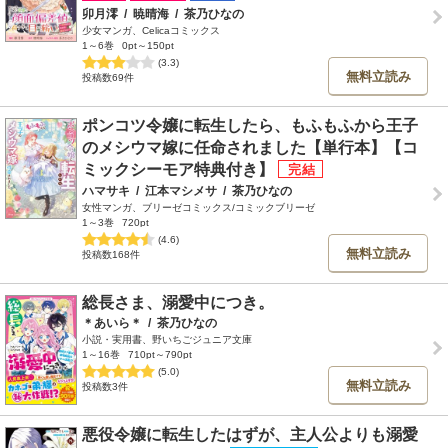
卯月澪
/
暁晴海
/
茶乃ひなの
少女マンガ、Celicaコミックス
1～6巻
0pt～150pt
(3.3)
無料立読み
投稿数69件
ポンコツ令嬢に転生したら、もふもふから王子
のメシウマ嫁に任命されました【単行本】【コ
ミックシーモア特典付き】
ハマサキ
/
江本マシメサ
/
茶乃ひなの
女性マンガ、ブリーゼコミックス/コミックブリーゼ
1～3巻
720pt
(4.6)
無料立読み
投稿数168件
総長さま、溺愛中につき。
＊あいら＊
/
茶乃ひなの
小説・実用書、野いちごジュニア文庫
1～16巻
710pt～790pt
(5.0)
無料立読み
投稿数3件
悪役令嬢に転生したはずが、主人公よりも溺愛