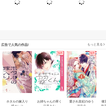
もっと見る
広告で人気の作品!
無料
無料
ホタルの嫁入り
お姉ちゃんの翠く
愛され皇妃のゆう
後
橘オレコ
目黒あむ
清音圭
唐