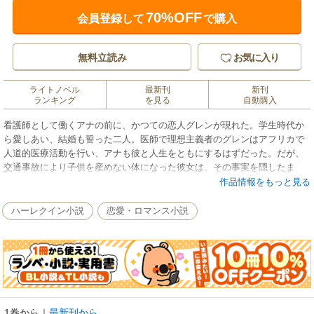
70%OFF
会員登録して
で購入
無料立読み
お気に入り
ライトノベル
最新刊
新刊
ランキング
を見る
自動購入
看護師として働くアナの前に、かつての恋人グレンが現れた。学生時代か
ら愛しあい、結婚も誓った二人。医師で理想主義者のグレンはアフリカで
人道的医療活動を行い、アナも彼と人生をともにするはずだった。だが、
交通事故により子供を産めない体になった彼女は、その事実を隠したま
ま、五年前に自分から別れを告げた。子供のいる家庭を望むグレンを、愛
作品情報をもっと見る
していたから……。アフリカから一時帰国したグレンは、二、三日の滞在
のはずが、思いがけずアナの身近で日を送ることになる。彼に秘密を知ら
ハーレクイン小説
恋愛・ロマンス小説
れたらどうしよう――不安がアナを襲った。
1巻から
｜
最新刊から