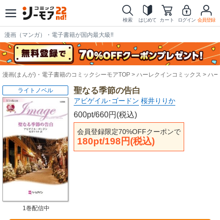
検索
はじめて
カート
ログイン
会員登録
漫画（マンガ）・電子書籍が国内最大級!!
漫画(まんが)・電子書籍のコミックシーモアTOP
ハーレクインコミックス
ハー
聖なる季節の告白
ライトノベル
アビゲイル･ゴードン
桜井りりか
600pt/660円(税込)
会員登録限定70%OFFクーポンで
180pt/198円(税込)
1巻配信中