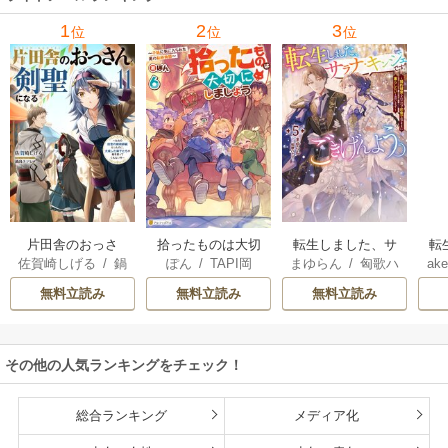
里可子
水凛子
1
2
3
位
位
位
片田舎のおっさ
拾ったものは大切
転生しました、サ
転
佐賀崎しげる
/
鍋
ぽん
/
TAPI岡
まゆらん
/
匈歌ハ
ake
ん、剣聖になる
にしましょう ～子
ラナ・キンジェで
帝
島テツヒロ
トリ
～ただの田舎の剣
狼に気に入られた
す。ごきげんよ
る
無料立読み
無料立読み
無料立読み
術師範だったの
男の転移物語～
う。
に、大成した弟子
たちが俺を放って
その他の人気ランキングをチェック！
くれない件～
総合ランキング
メディア化