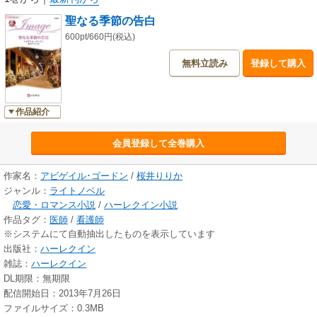
聖なる季節の告白
600pt/660円(税込)
無料立読み
登録して購入
作品紹介
会員登録して全巻購入
作家名：
アビゲイル･ゴードン
/
桜井りりか
ジャンル：
ライトノベル
恋愛・ロマンス小説
/
ハーレクイン小説
作品タグ：
医師
/
看護師
※システムにて自動抽出したものを表示しています
出版社：
ハーレクイン
雑誌：
ハーレクイン
DL期限：無期限
配信開始日：2013年7月26日
ファイルサイズ：0.3MB