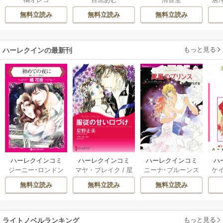
ん
うつ
は
無料立読み
無料立読み
無料立読み
もっと見る
ハーレクインの最新刊
ハーレクインコミ
ハーレクインコミ
ハーレクインコミ
ハ
ジーニー･ロンドン
マヤ・ブレイク
/
星
ニーナ･ブルーンス
ケ
ックス セット 202
ックス セット 202
ックス セット 202
ック
/
橘花夜
/
メアリ
野正美
/
ヘレン･ブ
/
おおつきちずる
/
/
J
6年 vol.1064 1巻
6年 vol.1002 1巻
6年 vol.1063 1巻
6年
無料立読み
無料立読み
無料立読み
ー･ライアンズ
/
花
ルックス
/
のわきね
レベッカ･ヨーク
/
ス
牟礼サキ
/
サラ･モ
い
/
マーガレット･
稜敦水
/
ケイト･ハ
ル
ーガン
/
星合操
/
ア
ウェイ
/
一重夕子
ーディ
/
海野みつる
ザ
ン･ウィール
/
津寺
/
サラ･ウッド
もっと見る
/
流
ライトノベルランキング