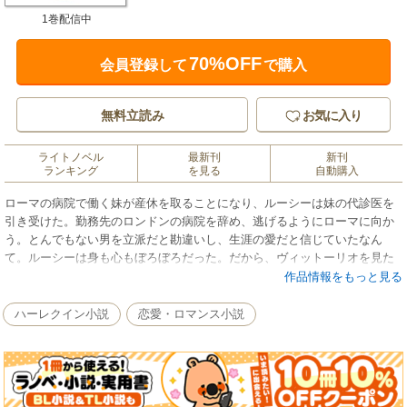
1巻配信中
70%OFF
会員登録して
で購入
無料立読み
お気に入り
ライトノベル
最新刊
新刊
ランキング
を見る
自動購入
ローマの病院で働く妹が産休を取ることになり、ルーシーは妹の代診医を
引き受けた。勤務先のロンドンの病院を辞め、逃げるようにローマに向か
う。とんでもない男を立派だと勘違いし、生涯の愛だと信じていたなん
て。ルーシーは身も心もぼろぼろだった。だから、ヴィットーリオを見た
瞬間、わかったのかもしれない。この人は私と同じ境遇にある、と。彼は
作品情報をもっと見る
その整った顔立ちに、ときおり悲しみと苦痛をにじませる。ルーシーは彼
の心に向き合いそうになる自分をいましめた。もう私の人生にややこしい
ハーレクイン小説
恋愛・ロマンス小説
ロマンスは必要ない。★看護師としての経験を生かし、病院を舞台にした
作品で読者を引きつけるマーガレット・バーカー。今回は悲惨な経験を経
たのち、愛に背を向けようとするドクターが登場します。★