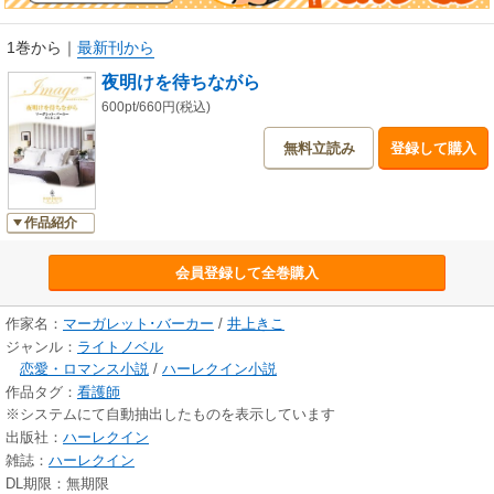
1巻から
｜
最新刊から
夜明けを待ちながら
600pt/660円(税込)
無料立読み
登録して購入
作品紹介
会員登録して全巻購入
作家名：
マーガレット･バーカー
/
井上きこ
ジャンル：
ライトノベル
恋愛・ロマンス小説
/
ハーレクイン小説
作品タグ：
看護師
※システムにて自動抽出したものを表示しています
出版社：
ハーレクイン
雑誌：
ハーレクイン
DL期限：無期限