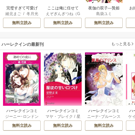
完璧すぎて可愛げ
ここは俺に任せて
夜伽の双子―贄姫
お
綾北まご
/
冬月光
えぞぎんぎつね（G
島袋ユミ
がないと婚約破棄
先に行けと言って
は二人の王子に愛
輝
/
昌未
Aノベル／SBクリ
された聖女は隣国
から10年がたった
される―
無料立読み
無料立読み
無料立読み
エイティブ刊）
/
に売られる
ら伝説になってい
阿倍野ちゃこ
/
De
た。
eCHA
もっと見る
ハーレクインの最新刊
ハーレクインコミ
ハーレクインコミ
ハーレクインコミ
ハ
ジーニー･ロンドン
マヤ・ブレイク
/
星
ニーナ･ブルーンス
ケ
ックス セット 202
ックス セット 202
ックス セット 202
ック
/
橘花夜
/
メアリ
野正美
/
ヘレン･ブ
/
おおつきちずる
/
/
J
6年 vol.1064 1巻
6年 vol.1002 1巻
6年 vol.1063 1巻
6年
無料立読み
無料立読み
無料立読み
ー･ライアンズ
/
花
ルックス
/
のわきね
レベッカ･ヨーク
/
ス
牟礼サキ
/
サラ･モ
い
/
マーガレット･
稜敦水
/
ケイト･ハ
ル