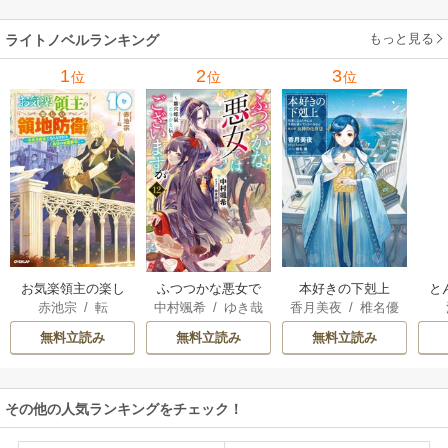
ーガン
/
星合操
/
ア
ウェイ
/
一重夕子
ーディ
/
海野みつる
ザ
ン･ウィール
/
津寺
/
サラ･ウッド
もっと見る
/
流
ライトノベルランキング
里可子
水凛子
1
2
3
位
位
位
お気楽領主の楽し
本好きの下剋上
と
ふつつかな悪女で
赤池宗
/
転
香月美夜
/
椎名優
中村颯希
/
ゆき哉
い領地防衛
はございますが
無料立読み
無料立読み
無料立読み
その他の人気ランキングをチェック！