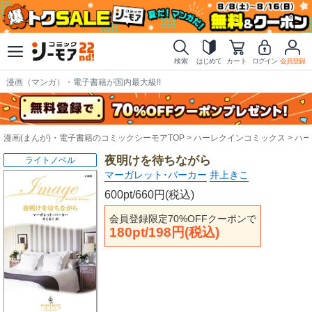
検索
はじめて
カート
ログイン
会員登録
漫画（マンガ）・電子書籍が国内最大級!!
漫画(まんが)・電子書籍のコミックシーモアTOP
ハーレクインコミックス
ハー
夜明けを待ちながら
ライトノベル
マーガレット･バーカー
井上きこ
600pt/660円(税込)
会員登録限定70%OFFクーポンで
180pt/198円(税込)