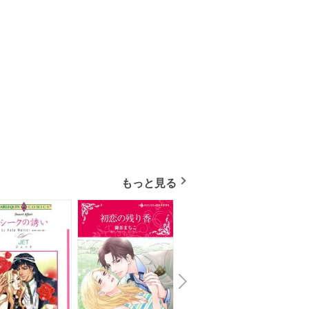
もっと見る
N
x
e
t