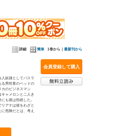
詳細
簡単
1巻から｜
最新刊から
会員登録して購入
白人奴隷としてバスラ
ある男性客のベッドの
リカのビジネスマン
はキャメロンと二人き
外にも彼は拒絶した。
でリアナは彼をわざと
上に危険だとは、考え