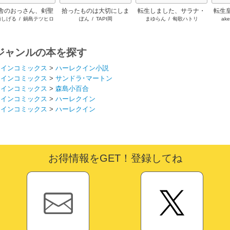
舎のおっさん、剣聖
拾ったものは大切にしま
転生しました、サラナ・
転生
崎しげる
/
鍋島テツヒロ
ぽん
/
TAPI岡
まゆらん
/
匈歌ハトリ
ake
る ～ただの田舎の
しょう ～子狼に気に入ら
キンジェです。ごきげん
に溺
師範だったのに、大
れた男の転移物語～
よう。
た弟子たちが俺を放
ってくれない件～
ジャンルの本を探す
クインコミックス
>
ハーレクイン小説
クインコミックス
>
サンドラ･マートン
クインコミックス
>
森島小百合
クインコミックス
>
ハーレクイン
クインコミックス
>
ハーレクイン
お得情報をGET！登録してね