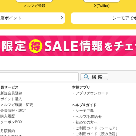
メルマガ登録
X(Twitter)
来店ポイント
シーモアで
会員サービス
本棚アプリ
新規会員登録
アプリダウンロード
ポイント購入
メルマガ確認・変更
ヘルプ&ガイド
会員情報・設定
シーモア島
購入履歴
ヘルプ/お問合せ
クーポンBOX
初めての方へ
ご利用ガイド（シーモア）
月額解約
ご利用ガイド（読み放題）