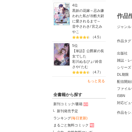
4位
黒妖の花嫁～忌み嫌
作品
われた私が冷酷大尉
に愛されるまで～
音中さわき
/
宮之み
ジャンル
やこ
（4.5）
作品タグ
5位
【単話】公爵家の長
出版社
女でした
雑誌・レ
彩川ぬるぴょ
/
鈴音
さや
/
たむ
シリーズ
（4.7）
DL期限
もっと見る
配信開始
ファイル
全書籍から探す
ISBN
対応ビュ
新刊コミック/書籍
新刊発売予定
作品をシ
ランキング
(毎日更新)
まるごと無料コミック