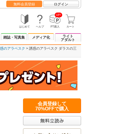
無料会員登録
ログイン
UP!
はじめて
ヘルプ
PT購入
カート
ライト
雑誌・写真集
メディア化
アダルト
惑のアラベスク
誘惑のアラベスク ダラスの三
会員登録して
70%OFFで購入