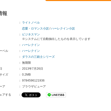
情報
：
ライトノベル
恋愛・ロマンス小説
/
ハーレクイン小説
：
ビジネスマン
※システムにて自動抽出したものを表示しています
：
ハーレクイン
ーベル
：
ハーレクイン
：
ダラスの三銃士シリーズ
：
無期限
日
：
2013年7月26日
サイズ
：
0.2MB
：
9784596121936
ーア
：
ブラウザビューア
ェアする
：