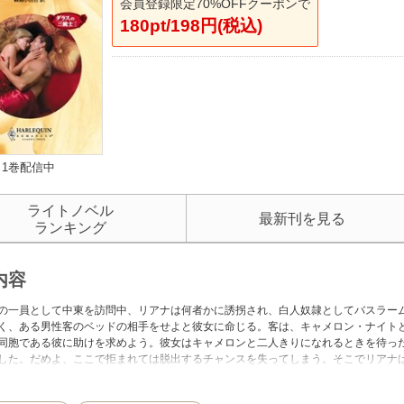
会員登録限定70%OFFクーポンで
180pt/198円(税込)
1巻配信中
ライトノベル
最新刊を見る
ランキング
内容
の一員として中東を訪問中、リアナは何者かに誘拐され、白人奴隷としてバスラー
く、ある男性客のベッドの相手をせよと彼女に命じる。客は、キャメロン・ナイト
同胞である彼に助けを求めよう。彼女はキャメロンと二人きりになれるときを待っ
した。だめよ、ここで拒まれては脱出するチャンスを失ってしまう。そこでリアナ
メロンがスルタン以上に危険だとは、考えもせずに。