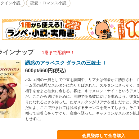
レクイン小説
恋愛・ロマンス小説
ラインナップ
1巻まで配信中！
誘惑のアラベスク ダラスの三銃士 Ｉ
600pt/660円(税込)
バレエ団の一員として中東を訪問中、リアナは何者かに誘拐され、
ーム国の残忍なスルタンに売りとばされた。スルタンはさっそく、
相手をせよと彼女に命じる。客は、キャメロン・ナイトというアメ
だ。ここから逃げるために、同胞である彼に助けを求めよう。彼女
りになれるときを待った。だがスルタンがリアナを差しだすと、意
だめよ、ここで拒まれては脱出するチャンスを失ってしまう。そこ
嘲って自尊心をくすぐり、寝室へ誘った。キャメロンがスルタン以
もせずに。
会員登録して全巻購入