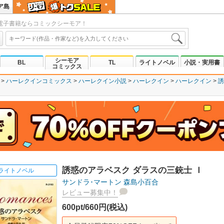
ア島
電子書籍ならコミックシーモア！
シーモア
BL
TL
ライトノベル
小説・実用書
コミックス
ハーレクインコミックス
ハーレクイン小説
ハーレクイン
ハーレクイン
誘
誘惑のアラベスク ダラスの三銃士 Ｉ
ライトノベル
サンドラ･マートン
森島小百合
レビュー募集中！
600pt/660円(税込)