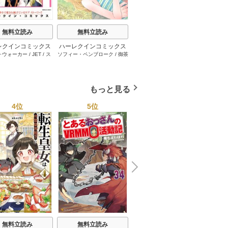
無料立読み
無料立読み
無料立読み
レクインコミックス
ハーレクインコミックス
ハーレクインコミックス
ハーレ
･ウォーカー
/
JET
/
ス
ソフィー・ペンブローク
/
御茶
サラ･モーガン
/
友井美穂
/
ケ
イヴォ
2026年 vol.1001
セット 2026年 vol.1062
セット 2026年 vol.1000
セット 
・スペンサー・ポール
/
まちこ
/
ジョー･リー
/
内田一
イ･ソープ
/
川崎ひろこ
/
オー
和
/
ミ
1巻
1巻
1巻
とみ
/
ロザリー･アッシ
奈
/
キャロル･モーティマー
/
ドラ･アダムス
/
黒田かすみ
本果林
/
ュ
/
雁えりか
雁えりか
/
エミリー･ローズ
/
一ノ関りん子
もっと見る
4位
5位
6位
N
x
e
t
無料立読み
無料立読み
無料立読み