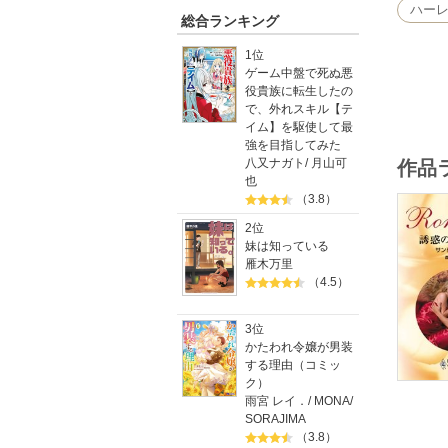
ハー
総合ランキング
1位
ゲーム中盤で死ぬ悪
役貴族に転生したの
で、外れスキル【テ
イム】を駆使して最
強を目指してみた
八又ナガト
/
月山可
作品
也
（3.8）
2位
妹は知っている
雁木万里
（4.5）
3位
かたわれ令嬢が男装
する理由（コミッ
ク）
雨宮 レイ．
/
MONA
/
SORAJIMA
（3.8）