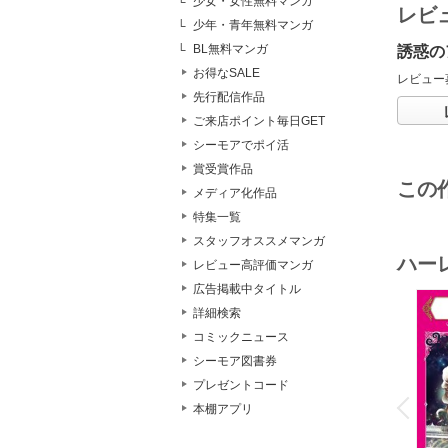
少女・女性無料マンガ
レビ
少年・青年無料マンガ
BL無料マンガ
誘惑の
お得なSALE
レビュー
先行配信作品
ご来店ポイント毎日GET
シーモアでポイ活
賞受賞作品
この
メディア化作品
特集一覧
スタッフオススメマンガ
ハー
レビュー高評価マンガ
広告掲載中タイトル
詳細検索
コミックニュース
シーモア図書券
o
プレゼントコード
v
P
r
e
i
u
本棚アプリ