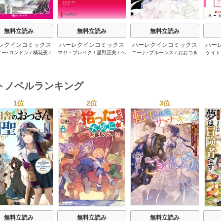
無料立読み
無料立読み
無料立読み
レクインコミックス
ハーレクインコミックス
ハーレクインコミックス
ハー
ニー･ロンドン
/
橘花夜
/
マヤ・ブレイク
/
星野正美
/
ヘ
ニーナ･ブルーンス
/
おおつき
ケイト
2026年 vol.1064
セット 2026年 vol.1002
セット 2026年 vol.1063
セット 
ー･ライアンズ
/
花牟礼
レン･ブルックス
/
のわきねい
/
ちずる
/
レベッカ･ヨーク
/
稜
ーザン
1巻
1巻
1巻
サラ･モーガン
/
星合操
/
マーガレット･ウェイ
/
一重夕
敦水
/
ケイト･ハーディ
/
海野
津谷さ
･ウィール
/
津寺里可子
子
みつる
/
サラ･ウッド
/
流水凛
トノベルランキング
子
1位
2位
3位
s
無料立読み
無料立読み
無料立読み