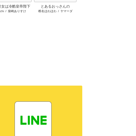
皇女は冷酷皇帝陛下
とあるおっさんの
悪役の王女に転生したけ
ふつつ
chi
/
柴崎ありすけ
椎名ほわほわ
/
ヤマーダ
早瀬黒絵
/
comet
中
愛されるが夢は冒険
VRMMO活動記
ど、隠しキャラが隠れて
者です！
ない。