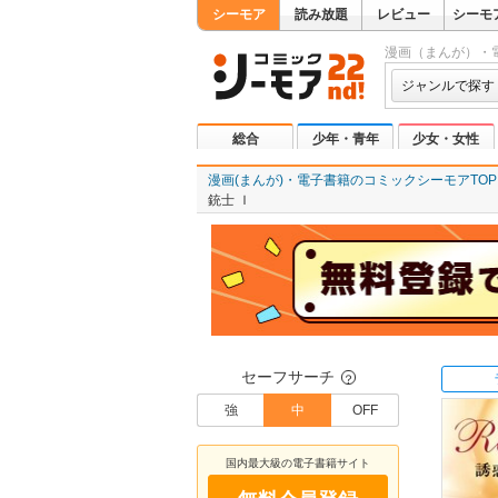
シーモア
読み放題
レビュー
シーモ
漫画（まんが）・
ジャンルで探す
総合
少年・青年
少女・女性
漫画(まんが)・電子書籍のコミックシーモアTOP
銃士 Ｉ
セーフサーチ
？
強
中
OFF
国内最大級の電子書籍サイト