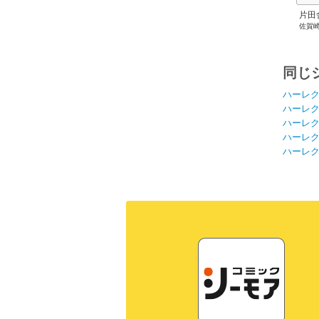
片田
佐賀
にな
剣術
成し
同じ
ハーレ
ハーレ
ハーレ
ハーレ
ハーレ