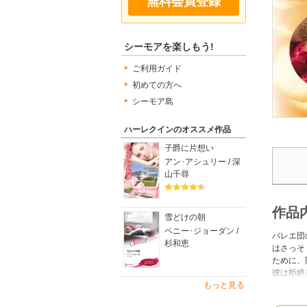
無料会員登録
シーモアを楽しもう!
ご利用ガイド
初めての方へ
シーモア島
ハーレクインのオススメ作品
子爵に片想い
アン･アシュリー / 深
山千尋
作品
雪どけの朝
ペニー･ジョーダン /
バレエ団
杉和恵
はさっそ
ために、
彼は拒絶
た。キャ
もっと見る