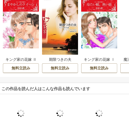
キング家の花嫁 Ⅱ
キング家の花嫁 Ⅰ
魔
期限つきの夫
まやかしのクイー
冷たい瞳、熱い唇
無料立読み
無料立読み
無料立読み
ン
この作品を読んだ人はこんな作品も読んでいます