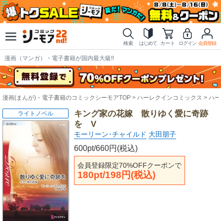
検索
はじめて
カート
ログイン
会員登録
漫画（マンガ）・電子書籍が国内最大級!!
漫画(まんが)・電子書籍のコミックシーモアTOP
ハーレクインコミックス
ハー
キング家の花嫁 散りゆく愛に奇跡
ライトノベル
を V
モーリーン･チャイルド
大田朋子
600pt/660円(税込)
会員登録限定70%OFFクーポンで
180pt/198円(税込)