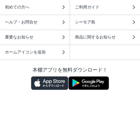
初めての方へ
ご利用ガイド
ヘルプ・お問合せ
シーモア島
重要なお知らせ
商品に関するお知らせ
ホームアイコンを追加
本棚アプリを無料ダウンロード！
本棚アプリについて
このサイトについて
推奨環境
利用規約
ISBN検索
プライバシーポリシー
情報セキュリティーポリシー
特定商取引法に基づく表示
安心してお使いいただくために
ABJマークは、この電子書店・電子書籍配信サービスが、 著作権者からコンテ
ンツ使用許諾を得た正規版配信サービスであることを示す登録商標（登録番号
第6091713号）です。 詳しくは［ABJマーク］または［電子出版制作・流通協