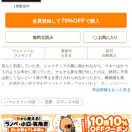
1巻配信中
70%OFF
会員登録して
で購入
無料立読み
お気に入り
ライトノベル
最新刊
新刊
ランキング
を見る
自動購入
長らく別居していた夫、ジャスティスの腕に抱かれながら、マギーはかつ
てのような幸せに浸っていた。そもそも家を飛び出したのは、絶対に子供
は欲しくないという彼の考えを受け入れられなかったから。離婚届を渡
し、結婚生活に終止符を打つつもりで戻ってきたけれど、久しぶりにベッ
ドをともにした今、互いの愛を確信したマギーは、ついに彼も考え直して
作品情報をもっと見る
くれるかもしれないと期待した。だが、やはりジャスティスはマギーの訴
えに耳を貸そうともせず、もはや諦めるよりほかないと、マギーは離婚届
ハーレクイン小説
恋愛・ロマンス小説
を置いて再び家を出る。ある奇跡が起きたことに気がついたのは、その数
カ月後だった。■三カ月連続で刊行中の人気ミニシリーズ〈キング家の花
嫁〉。本作は先月幸せをつかんだジェシーの兄、ジャスティスの物語で
す。