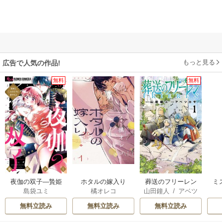
もっと見る
広告で人気の作品!
無料
無料
夜伽の双子―贄姫
ホタルの嫁入り
葬送のフリーレン
ミ
島袋ユミ
橘オレコ
山田鐘人
/
アベツ
は二人の王子に愛
カサ
される―
無料立読み
無料立読み
無料立読み