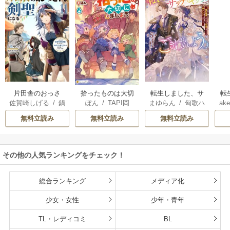
片田舎のおっさ
拾ったものは大切
転生しました、サ
転
佐賀崎しげる
/
鍋
ぽん
/
TAPI岡
まゆらん
/
匈歌ハ
ake
ん、剣聖になる
にしましょう ～子
ラナ・キンジェで
帝
島テツヒロ
トリ
～ただの田舎の剣
狼に気に入られた
す。ごきげんよ
る
無料立読み
無料立読み
無料立読み
術師範だったの
男の転移物語～
う。
に、大成した弟子
たちが俺を放って
その他の人気ランキングをチェック！
くれない件～
総合ランキング
メディア化
少女・女性
少年・青年
TL・レディコミ
BL