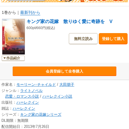
1巻から
｜
最新刊から
キング家の花嫁 散りゆく愛に奇跡を V
600pt/660円(税込)
無料立読み
登録して購入
作品紹介
会員登録して全巻購入
作家名：
モーリーン･チャイルド
/
大田朋子
ジャンル：
ライトノベル
恋愛・ロマンス小説
/
ハーレクイン小説
出版社：
ハーレクイン
雑誌：
ハーレクイン
シリーズ：
キング家の花嫁シリーズ
DL期限：無期限
配信開始日：2013年7月26日