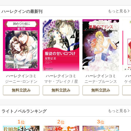
もっと見る
ハーレクインの最新刊
ハーレクインコミ
ハーレクインコミ
ハーレクインコミ
ハ
ジーニー･ロンドン
マヤ・ブレイク
/
星
ニーナ･ブルーンス
ケ
ックス セット 202
ックス セット 202
ックス セット 202
ック
/
橘花夜
/
メアリ
野正美
/
ヘレン･ブ
/
おおつきちずる
/
/
J
6年 vol.1064 1巻
6年 vol.1002 1巻
6年 vol.1063 1巻
6年
無料立読み
無料立読み
無料立読み
ー･ライアンズ
/
花
ルックス
/
のわきね
レベッカ･ヨーク
/
ス
牟礼サキ
/
サラ･モ
い
/
マーガレット･
稜敦水
/
ケイト･ハ
ル
ーガン
/
星合操
/
ア
ウェイ
/
一重夕子
ーディ
/
海野みつる
ザ
ン･ウィール
/
津寺
/
サラ･ウッド
もっと見る
/
流
ライトノベルランキング
里可子
水凛子
1
2
3
位
位
位