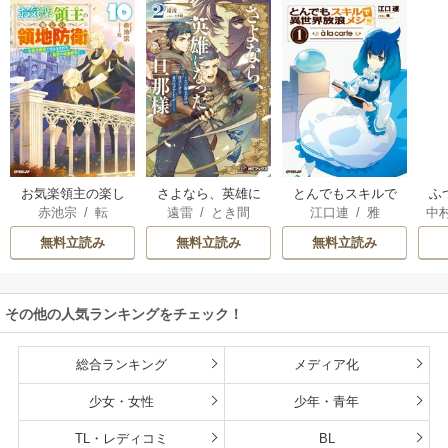
お気楽領主の楽し
さよなら、英雄に
とんでもスキルで
ふ
赤池宗
/
転
遠雷
/
とき間
江口連
/
雅
中
い領地防衛
なった旦那様 ～た
異世界放浪メシ
だ祈るだけの役立
無料立読み
無料立読み
無料立読み
たずな妻のはずで
したが……～
その他の人気ランキングをチェック！
総合ランキング
メディア化
少女・女性
少年・青年
TL・レディコミ
BL