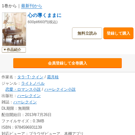
1巻から
｜
最新刊から
心の導くままに
600pt/660円(税込)
無料立読み
登録して購入
作品紹介
会員登録して全巻購入
作家名：
タラ･T･クイン
/
霜月桂
ジャンル：
ライトノベル
恋愛・ロマンス小説
/
ハーレクイン小説
出版社：
ハーレクイン
雑誌：
ハーレクイン
DL期限：無期限
配信開始日：2013年7月26日
ファイルサイズ：0.3MB
ISBN：9784596931139
対応ビューア：ブラウザビューア、本棚アプリ