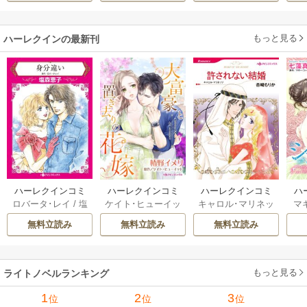
もっと見る
ハーレクインの最新刊
ハーレクインコミ
ハーレクインコミ
ハーレクインコミ
ハ
ロバータ･レイ
/
塩
ケイト･ヒューイッ
キャロル･マリネッ
マ
ックス セット 202
ックス セット 202
ックス セット 202
ック
森恵子
/
ケイトリ
ト
/
椿野イメリ
/
ニ
リ
/
杏崎もりか
/
キ
七
6年 vol.1210 1巻
6年 vol.1148 1巻
6年 vol.1095 1巻
6年
無料立読み
無料立読み
無料立読み
ン･クルーズ
/
高倉
コル･バーナム
/
高
ャロライン･ジャン
ッ
知子
/
アイリーン･
井みお
/
メッツィ･
ツ
/
牧あけみ
ウィルクス
/
小林博
ヒングル
/
秋乃なな
美
/
キャロル･マリ
み
もっと見る
ライトノベルランキング
ネッリ
/
緒形裕美
1
2
3
位
位
位