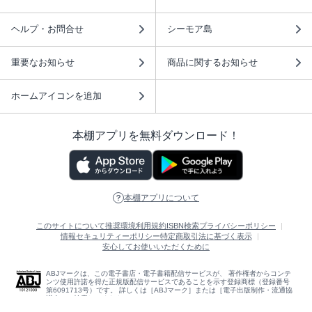
ヘルプ・お問合せ
シーモア島
重要なお知らせ
商品に関するお知らせ
ホームアイコンを追加
本棚アプリを無料ダウンロード！
本棚アプリについて
このサイトについて
推奨環境
利用規約
ISBN検索
プライバシーポリシー
情報セキュリティーポリシー
特定商取引法に基づく表示
安心してお使いいただくために
ABJマークは、この電子書店・電子書籍配信サービスが、 著作権者からコンテ
ンツ使用許諾を得た正規版配信サービスであることを示す登録商標（登録番号
第6091713号）です。 詳しくは［ABJマーク］または［電子出版制作・流通協
議会］で検索してください。