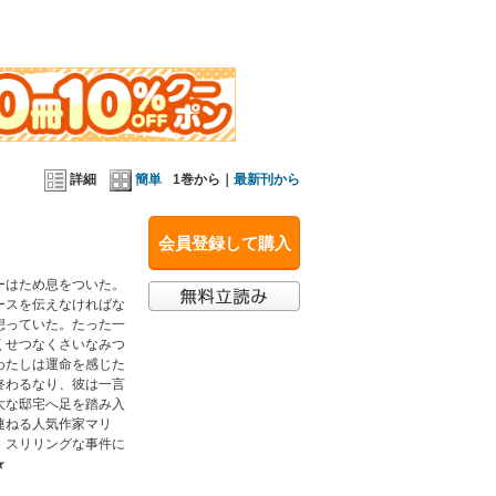
詳細
簡単
1巻から｜
最新刊から
会員登録して購入
ーはため息をついた。
ースを伝えなければな
想っていた。たった一
くせつなくさいなみつ
わたしは運命を感じた
終わるなり、彼は一言
大な邸宅へ足を踏み入
連ねる人気作家マリ
。スリリングな事件に
★