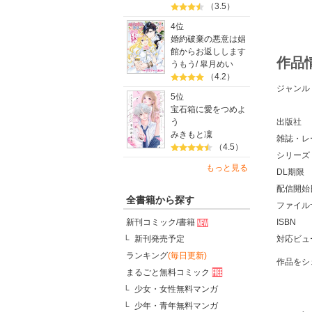
（3.5）
4位
婚約破棄の悪意は娼
館からお返しします
作品
うもう
/
皐月めい
（4.2）
ジャンル
5位
宝石箱に愛をつめよ
出版社
う
みきもと凜
雑誌・レ
（4.5）
シリーズ
もっと見る
DL期限
配信開始
全書籍から探す
ファイル
ISBN
新刊コミック/書籍
対応ビュ
新刊発売予定
ランキング
(毎日更新)
作品をシ
まるごと無料コミック
少女・女性無料マンガ
少年・青年無料マンガ