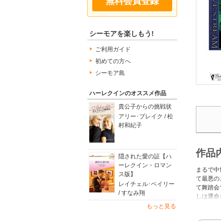
無料会員登録
シーモアを楽しもう!
ご利用ガイド
初めての方へ
シーモア島
ハーレクインのオススメ作品
貴公子からの挑戦状
アリー･ブレイク / 松
村和紀子
作品
隠された愛の証【ハ
ーレクイン・ロマン
まるで中
ス版】
て最悪の
レイチェル･ベイリー
て舞踏会
/ すなみ翔
しは運命
去と対峙
もっと見る
ー・フェ