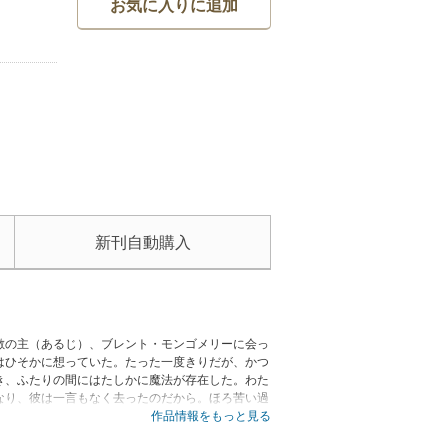
お気に入りに追加
新刊自動購入
敷の主（あるじ）、ブレント・モンゴメリーに会っ
はひそかに想っていた。たった一度きりだが、かつ
き、ふたりの間にはたしかに魔法が存在した。わた
なり、彼は一言もなく去ったのだから。ほろ苦い過
、ベストセラーリストに名を連ねる人気作家マリ
作品情報をもっと見る
めて家族の絆があたたかい筆致で描かれた味わい深