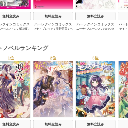
無料立読み
無料立読み
無料立読み
レクインコミックス
ハーレクインコミックス
ハーレクインコミックス
ハー
ニー･ロンドン
/
橘花夜
/
マヤ・ブレイク
/
星野正美
/
ヘ
ニーナ･ブルーンス
/
おおつき
ケイト
2026年 vol.1064
セット 2026年 vol.1002
セット 2026年 vol.1063
セット 
ー･ライアンズ
/
花牟礼
レン･ブルックス
/
のわきねい
/
ちずる
/
レベッカ･ヨーク
/
稜
ーザン
1巻
1巻
1巻
サラ･モーガン
/
星合操
/
マーガレット･ウェイ
/
一重夕
敦水
/
ケイト･ハーディ
/
海野
津谷さ
･ウィール
/
津寺里可子
子
みつる
/
サラ･ウッド
/
流水凛
トノベルランキング
子
1位
2位
3位
s
無料立読み
無料立読み
無料立読み