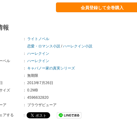
会員登録して全巻購入
情報
：
ライトノベル
恋愛・ロマンス小説
/
ハーレクイン小説
：
ハーレクイン
ーベル
：
ハーレクイン
：
キャバノー家の真実シリーズ
：
無期限
日
：
2013年7月26日
サイズ
：
0.2MB
：
4596632820
ーア
：
ブラウザビューア
ェアする
：