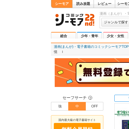
シーモア
読み放題
レビュー
シーモ
漫画（まんが）・
ジャンルで探す
総合
少年・青年
少女・女性
漫画(まんが)・電子書籍のコミックシーモアTOP
憶 Ｉ
セーフサーチ
？
強
中
OFF
国内最大級の電子書籍サイト