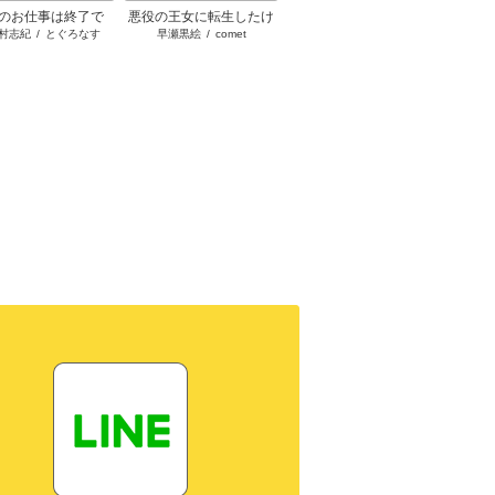
のお仕事は終了で
悪役の王女に転生したけ
スーパー派遣令嬢は王宮
陰で国
村志紀
/
とぐろなす
早瀬黒絵
/
comet
晩夏ノ空
/
宇田川みぅ
す。
ど、隠しキャラが隠れて
を見限ったようです～私
私です
ない。
を不当解雇した元上司
お忘れ
へ。我が家の正体、ご存
れた隠
知ですか？～
ー