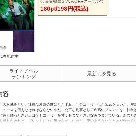
会員登録限定70%OFFクーポンで
180pt/198円(税込)
1巻配信中
ライトノベル
最新刊を見る
ランキング
内容
世のお城みたい。壮麗な屋敷の前にたたずみ、刑事コーリーはため息をついた。屋
ニュースを伝えなければならないのだ。公正な判事として名高いブレントを、彼女
で彼と踊った思い出は今もコーリーを甘くせつなくさいなみつづけている。あのと
を感じたけれど、ブレントにその気はなかったのだ。夢のようなひとときが終わる
すべく、コーリーは巨大な邸宅へ足を踏み入れた。★栄えあるＲＩＴＡ賞を受賞し
ラレーラの連作『キャバノー家の真実』を三カ月連続刊行。スリリングな事件に絡