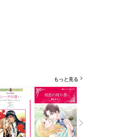
もっと見る
N
x
e
t