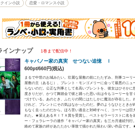
す。★
レクイン小説
恋愛・ロマンス小説
ラインナップ
1巻まで配信中！
キャバノー家の真実 せつない追憶 Ｉ
600pt/660円(税込)
まるで中世のお城みたい。壮麗な屋敷の前にたたずみ、刑事コーリ
屋敷の主（あるじ）、ブレント・モンゴメリーに会って最悪のニュ
らないのだ。公正な判事として名高いブレントを、彼女はひそかに
度きりだが、かつて舞踏会で彼と踊った思い出は今もコーリーを甘
づけている。あのとき、ふたりの間にはたしかに魔法が存在した。
けれど、ブレントにその気はなかったのだ。夢のようなひとときが
もなく去ったのだから。ほろ苦い過去と対峙すべく、コーリーは巨
れた。★栄えあるＲＩＴＡ賞を受賞し、ベストセラーリストに名を
ー・フェラレーラの連作『キャバノー家の真実』を三カ月連続刊行
絡めて家族の絆があたたかい筆致で描かれた味わい深い作品です。