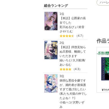
い作品で
ハー
総合ランキング
1位
【単話】公爵家の長
女でした
彩川ぬるぴょ
/
鈴音
さや
/
たむ
（4.7）
作品
2位
【単話】拝啓見知ら
ぬ旦那様、離婚して
いただきます
紬いろと
/
久川航璃
/
あいるむ
（4.3）
3位
病弱な悪役令嬢です
が、婚約者が過保護
すぎて逃げ出したい
(私たち犬猿の仲でし
たよね！？)
小箱ハコ
/
沢野いず
み