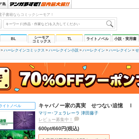
ア島
電子書籍ならコミックシーモア！
シーモア
BL
TL
ライトノベル
小説・実用書
コミックス
ハーレクインコミックス
ハーレクイン小説
ハーレクイン
ハーレクイン
せ
キャバノー家の真実 せつない追憶 Ｉ
ライトノベル
マリー･フェラレーラ
津田藤子
レビュー募集中！
600pt/660円(税込)