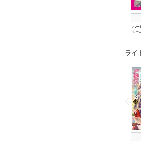
ハー
ジー
セット 
メアリ
サキ
/
アン
ライ
o
v
P
r
e
i
u