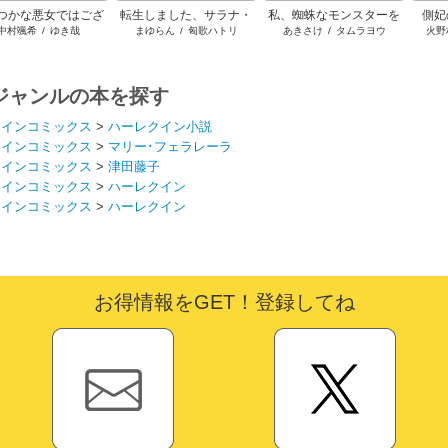
つかな悪女ではござ
転生しました、サラナ・
私、蜘蛛なモンスターを
側妃
中村颯希
/
ゆき哉
まゆらん
/
匈歌ハトリ
あきさけ
/
タムラヨウ
火野
いますが
キンジェです。ごきげん
テイムしたので、スパイ
よう。
ダーシルクで裁縫を頑張
ります
ジャンルの本を探す
クインコミックス
>
ハーレクイン小説
クインコミックス
>
マリー･フェラレーラ
クインコミックス
>
津田藤子
クインコミックス
>
ハーレクイン
クインコミックス
>
ハーレクイン
お得情報をGET！登録してね