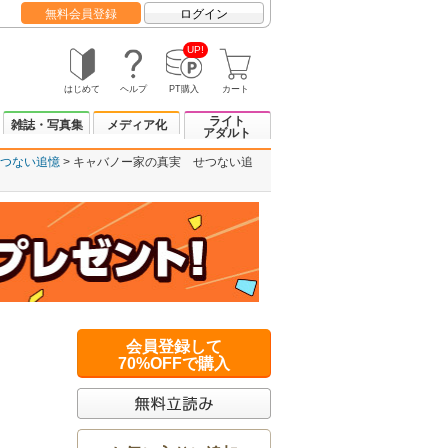
無料会員登録
ログイン
UP!
はじめて
ヘルプ
PT購入
カート
ライト
雑誌・写真集
メディア化
アダルト
つない追憶
キャバノー家の真実 せつない追
会員登録して
70%OFFで購入