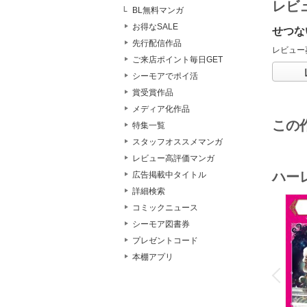
レビ
BL無料マンガ
お得なSALE
せつな
先行配信作品
レビュー
ご来店ポイント毎日GET
シーモアでポイ活
賞受賞作品
メディア化作品
この
特集一覧
スタッフオススメマンガ
レビュー高評価マンガ
ハー
広告掲載中タイトル
詳細検索
コミックニュース
シーモア図書券
プレゼントコード
o
本棚アプリ
v
P
r
e
i
u