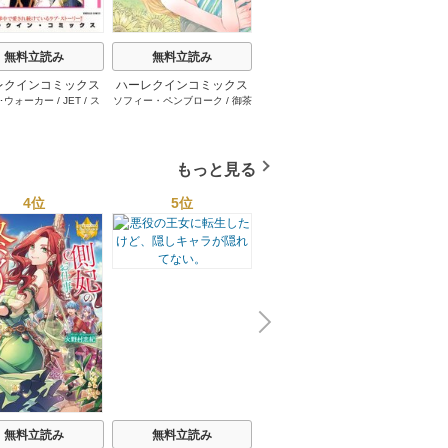
無料立読み
無料立読み
無料立読み
レクインコミックス
ハーレクインコミックス
ハーレクインコミックス
ハーレ
･ウォーカー
/
JET
/
ス
ソフィー・ペンブローク
/
御茶
サラ･モーガン
/
友井美穂
/
ケ
イヴォ
2026年 vol.1001
セット 2026年 vol.1062
セット 2026年 vol.1000
セット 
・スペンサー・ポール
/
まちこ
/
ジョー･リー
/
内田一
イ･ソープ
/
川崎ひろこ
/
オー
和
/
ミ
1巻
1巻
1巻
とみ
/
ロザリー･アッシ
奈
/
キャロル･モーティマー
/
ドラ･アダムス
/
黒田かすみ
本果林
/
ュ
/
雁えりか
雁えりか
/
エミリー･ローズ
/
一ノ関りん子
もっと見る
4位
5位
6位
N
x
e
t
無料立読み
無料立読み
無料立読み