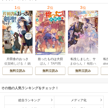
里可子
水凛子
1
2
3
位
位
位
片田舎のおっさ
拾ったものは大切
転生しました、サ
転
佐賀崎しげる
/
鍋
ぽん
/
TAPI岡
まゆらん
/
匈歌ハ
ake
ん、剣聖になる
にしましょう ～子
ラナ・キンジェで
帝
島テツヒロ
トリ
～ただの田舎の剣
狼に気に入られた
す。ごきげんよ
る
無料立読み
無料立読み
無料立読み
術師範だったの
男の転移物語～
う。
に、大成した弟子
たちが俺を放って
その他の人気ランキングをチェック！
くれない件～
総合ランキング
メディア化