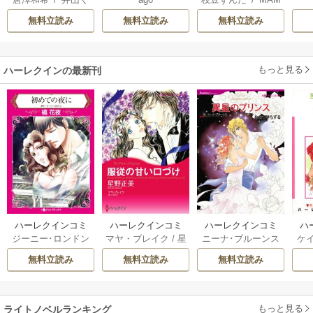
は愛より茶が欲し
国の姫ですが氷の
らげ
AKOTO
/
鴉羽凛燈
い～
皇子殿下がどうも
無料立読み
無料立読み
無料立読み
溺愛してくれてい
ます～
もっと見る
ハーレクインの最新刊
ハーレクインコミ
ハーレクインコミ
ハーレクインコミ
ハ
ジーニー･ロンドン
マヤ・ブレイク
/
星
ニーナ･ブルーンス
ケ
ックス セット 202
ックス セット 202
ックス セット 202
ック
/
橘花夜
/
メアリ
野正美
/
ヘレン･ブ
/
おおつきちずる
/
/
J
6年 vol.1064 1巻
6年 vol.1002 1巻
6年 vol.1063 1巻
6年
無料立読み
無料立読み
無料立読み
ー･ライアンズ
/
花
ルックス
/
のわきね
レベッカ･ヨーク
/
ス
牟礼サキ
/
サラ･モ
い
/
マーガレット･
稜敦水
/
ケイト･ハ
ル
ーガン
/
星合操
/
ア
ウェイ
/
一重夕子
ーディ
/
海野みつる
ザ
ン･ウィール
/
津寺
/
サラ･ウッド
もっと見る
/
流
ライトノベルランキング