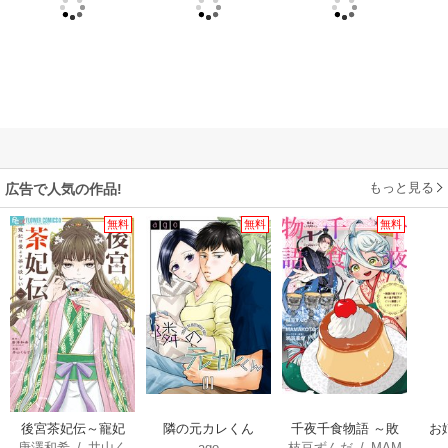
もっと見る
広告で人気の作品!
無料
無料
無料
後宮茶妃伝～寵妃
隣の元カレくん
千夜千食物語 ～敗
お
唐澤和希
/
井山く
ago
枝豆ずんだ
/
MAM