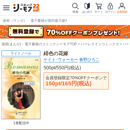
検索
はじめて
カート
ログイン
会員登録
漫画（マンガ）・電子書籍が国内最大級!!
漫画(まんが)・電子書籍のコミックシーモアTOP
ハーレクインコミックス
ハー
緋色の花嫁
ライトノベル
ケイト･ウォーカー
春野ひろこ
500pt/550円(税込)
会員登録限定70%OFFクーポンで
150pt/165円(税込)
1巻配信中