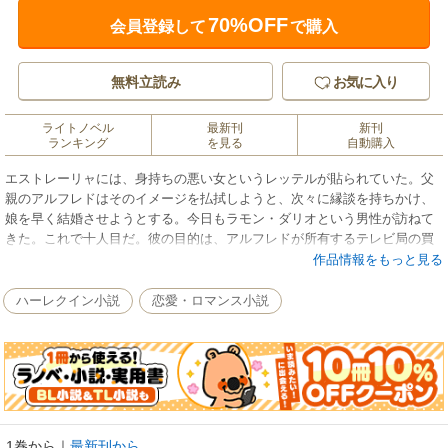
70%OFF
会員登録して
で購入
無料立読み
お気に入り
ライトノベル
最新刊
新刊
ランキング
を見る
自動購入
エストレーリャには、身持ちの悪い女というレッテルが貼られていた。父
親のアルフレドはそのイメージを払拭しようと、次々に縁談を持ちかけ、
娘を早く結婚させようとする。今日もラモン・ダリオという男性が訪ねて
きた。これで十人目だ。彼の目的は、アルフレドが所有するテレビ局の買
収。その条件としてあがったのが、エストレーリャとの結婚だ。父親に促
作品情報をもっと見る
され、彼女は沈んだ心でラモンの待つ部屋へと向かった。いつものように
愛のないプロポーズを受け、いつものようにノーと答えるために……。だ
ハーレクイン小説
恋愛・ロマンス小説
がラモンが口にしたのは、意外な言葉だった。★今月スタートの二部作
〈アルコラール家に愛を〉は、Ｒ-２０５３「十二カ月の恋人」の関連作で
す。本作には北米インターネットで発表された作品「知らぬまに結婚」も
番外編として巻末についています。アルコラール家の一員アレックスがヒ
ーローです。★
1巻から
｜
最新刊から