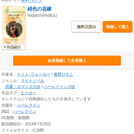
緋色の花嫁
500pt/550円(税込)
無料立読み
登録して購入
作品紹介
会員登録して全巻購入
作家名：
ケイト･ウォーカー
/
春野ひろこ
ジャンル：
ライトノベル
恋愛・ロマンス小説
/
ハーレクイン小説
作品タグ：
ヒーロー
※システムにて自動抽出したものを表示しています
出版社：
ハーレクイン
雑誌：
ハーレクイン
DL期限：無期限
配信開始日：2013年7月26日
ファイルサイズ：0.2MB