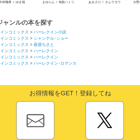
中村颯希
/
ゆき哉
まゆらん
/
匈歌ハトリ
あきさけ
/
タムラヨウ
火野
いますが
キンジェです。ごきげん
テイムしたので、スパイ
よう。
ダーシルクで裁縫を頑張
ります
ジャンルの本を探す
クインコミックス
>
ハーレクイン小説
クインコミックス
>
シャンテル･ショー
クインコミックス
>
萩原ちさと
クインコミックス
>
ハーレクイン
クインコミックス
>
ハーレクイン
クインコミックス
>
ハーレクイン･ロマンス
お得情報をGET！登録してね