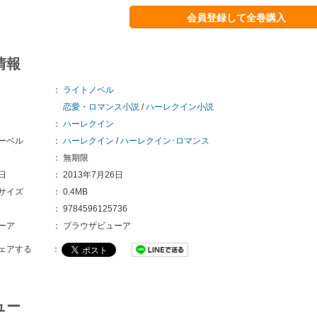
会員登録して全巻購入
情報
：
ライトノベル
恋愛・ロマンス小説
/
ハーレクイン小説
：
ハーレクイン
ーベル
：
ハーレクイン
/
ハーレクイン･ロマンス
：
無期限
日
：
2013年7月26日
サイズ
：
0.4MB
：
9784596125736
ーア
：
ブラウザビューア
ェアする
：
ュー