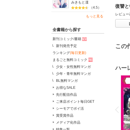
みきもと凜
復讐と
（4.5）
レビュー
もっと見る
全書籍から探す
新刊コミック/書籍
この
新刊発売予定
ランキング
(毎日更新)
まるごと無料コミック
ハー
少女・女性無料マンガ
少年・青年無料マンガ
BL無料マンガ
お得なSALE
先行配信作品
ご来店ポイント毎日GET
o
v
シーモアでポイ活
P
r
e
i
u
賞受賞作品
メディア化作品
特集一覧