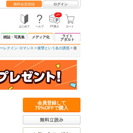
無料会員登録
ログイン
UP!
はじめて
ヘルプ
PT購入
カート
ライト
雑誌・写真集
メディア化
アダルト
ーレクイン･ロマンス
復讐という名の誘惑
復
会員登録して
70%OFFで購入