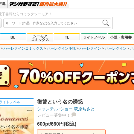
ア島
電子書籍ならコミックシーモア！
シーモア
BL
TL
ライトノベル
小説・実用書
コミックス
ハーレクインコミックス
ハーレクイン小説
ハーレクイン
ハーレクイン
ハ
復讐という名の誘惑
ライトノベル
シャンテル･ショー
萩原ちさと
レビュー募集中！
600pt/660円(税込)