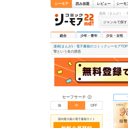
シーモア
読み放題
レビュー
シーモ
漫画（まんが）・
ジャンルで探す
総合
少年・青年
少女・女性
漫画(まんが)・電子書籍のコミックシーモアTOP
讐という名の誘惑
セーフサーチ
？
強
中
OFF
国内最大級の電子書籍サイト