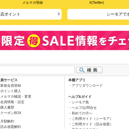
メルマガ登録
X(Twitter)
来店ポイント
シーモアで
会員サービス
本棚アプリ
新規会員登録
アプリダウンロード
ポイント購入
メルマガ確認・変更
ヘルプ&ガイド
会員情報・設定
シーモア島
購入履歴
ヘルプ/お問合せ
クーポンBOX
初めての方へ
ご利用ガイド（シーモア）
月額解約
ご利用ガイド（読み放題）
読み放題解約