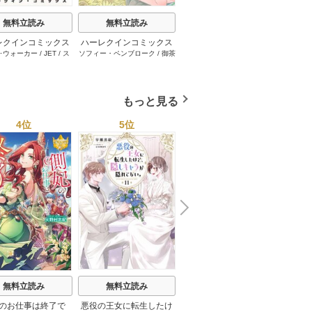
無料立読み
無料立読み
無料立読み
レクインコミックス
ハーレクインコミックス
ハーレクインコミックス
ハーレ
･ウォーカー
/
JET
/
ス
ソフィー・ペンブローク
/
御茶
サラ･モーガン
/
友井美穂
/
ケ
イヴォ
2026年 vol.1001
セット 2026年 vol.1062
セット 2026年 vol.1000
セット 
・スペンサー・ポール
/
まちこ
/
ジョー･リー
/
内田一
イ･ソープ
/
川崎ひろこ
/
オー
和
/
ミ
1巻
1巻
1巻
とみ
/
ロザリー･アッシ
奈
/
キャロル･モーティマー
/
ドラ･アダムス
/
黒田かすみ
本果林
/
ュ
/
雁えりか
雁えりか
/
エミリー･ローズ
/
一ノ関りん子
もっと見る
4位
5位
6位
N
x
e
t
無料立読み
無料立読み
無料立読み
のお仕事は終了で
悪役の王女に転生したけ
スーパー派遣令嬢は王宮
陰で国