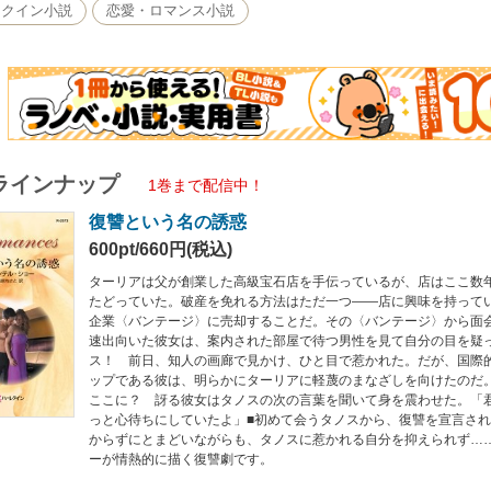
レクイン小説
恋愛・ロマンス小説
ラインナップ
1巻まで配信中！
復讐という名の誘惑
600pt/660円(税込)
ターリアは父が創業した高級宝石店を手伝っているが、店はここ数
たどっていた。破産を免れる方法はただ一つ――店に興味を持って
企業〈バンテージ〉に売却することだ。その〈バンテージ〉から面
速出向いた彼女は、案内された部屋で待つ男性を見て自分の目を疑
ス！ 前日、知人の画廊で見かけ、ひと目で惹かれた。だが、国際
ップである彼は、明らかにターリアに軽蔑のまなざしを向けたのだ
ここに？ 訝る彼女はタノスの次の言葉を聞いて身を震わせた。「
っと心待ちにしていたよ」■初めて会うタノスから、復讐を宣言さ
からずにとまどいながらも、タノスに惹かれる自分を抑えられず…
ーが情熱的に描く復讐劇です。