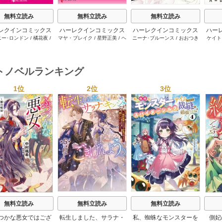
無料立読み
無料立読み
無料立読み
レクインコミックス
ハーレクインコミックス
ハーレクインコミックス
ハー
ニー･ロンドン
/
橘花夜
/
マヤ・ブレイク
/
星野正美
/
ヘ
ニーナ･ブルーンス
/
おおつき
ケイト
2026年 vol.1064
セット 2026年 vol.1002
セット 2026年 vol.1063
セット 
ー･ライアンズ
/
花牟礼
レン･ブルックス
/
のわきねい
/
ちずる
/
レベッカ･ヨーク
/
稜
ーザン
1巻
1巻
1巻
サラ･モーガン
/
星合操
/
マーガレット･ウェイ
/
一重夕
敦水
/
ケイト･ハーディ
/
海野
津谷さ
･ウィール
/
津寺里可子
子
みつる
/
サラ･ウッド
/
流水凛
トノベルランキング
子
1位
2位
3位
s
無料立読み
無料立読み
無料立読み
つかな悪女ではござ
転生しました、サラナ・
私、蜘蛛なモンスターを
側妃