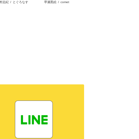
村志紀
/
とぐろなす
早瀬黒絵
/
comet
晩夏ノ空
/
宇田川みぅ
す。
ど、隠しキャラが隠れて
を見限ったようです～私
私です
ない。
を不当解雇した元上司
お忘れ
へ。我が家の正体、ご存
れた隠
知ですか？～
ー