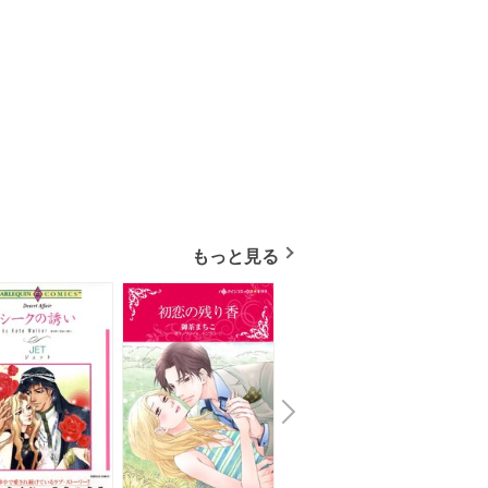
もっと見る
N
x
e
t