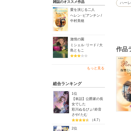
雑誌のオススメ作品
ハー
愛を演じる二人
ヘレン･ビアンチン /
中村美穂
激情の園
ミシェル･リード / 大
作品
島ともこ
もっと見る
総合ランキング
1位
【単話】公爵家の長
女でした
彩川ぬるぴょ
/
鈴音
さや
/
たむ
（4.7）
2位