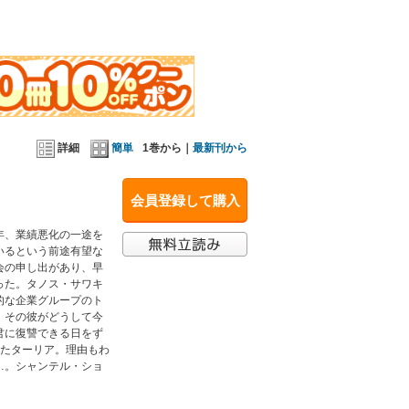
詳細
簡単
1巻から｜
最新刊から
会員登録して購入
年、業績悪化の一途を
いるという前途有望な
会の申し出があり、早
った。タノス・サワキ
的な企業グループのト
。その彼がどうして今
君に復讐できる日をず
れたターリア。理由もわ
…。シャンテル・ショ