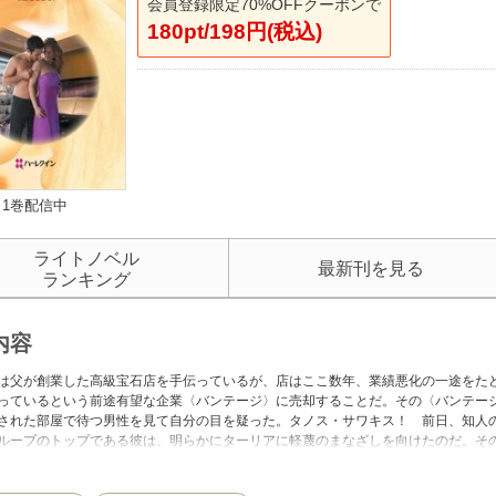
会員登録限定70%OFFクーポンで
180pt/198円(税込)
1巻配信中
ライトノベル
最新刊を見る
ランキング
内容
は父が創業した高級宝石店を手伝っているが、店はここ数年、業績悪化の一途をた
っているという前途有望な企業〈バンテージ〉に売却することだ。その〈バンテー
された部屋で待つ男性を見て自分の目を疑った。タノス・サワキス！ 前日、知人
ループのトップである彼は、明らかにターリアに軽蔑のまなざしを向けたのだ。そ
聞いて身を震わせた。「君に復讐できる日をずっと心待ちにしていたよ」■初めて
ずにとまどいながらも、タノスに惹かれる自分を抑えられず……。シャンテル・シ