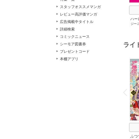
スタッフオススメマンガ
レビュー高評価マンガ
ハー
広告掲載中タイトル
ジー
セット 
メアリ
詳細検索
サキ
/
コミックニュース
アン
ライ
シーモア図書券
プレゼントコード
本棚アプリ
o
v
P
r
e
i
u
ふつ