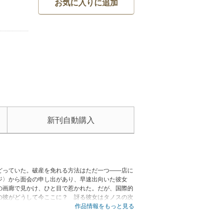
お気に入りに追加
新刊自動購入
どっていた。破産を免れる方法はただ一つ――店に
ジ〉から面会の申し出があり、早速出向いた彼女
の画廊で見かけ、ひと目で惹かれた。だが、国際的
の彼がどうして今ここに？ 訝る彼女はタノスの次
会うタノスから、復讐を宣言されたターリア。理由
作品情報をもっと見る
ョーが情熱的に描く復讐劇です。