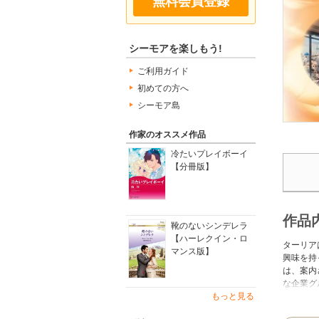
無料会員登録
シーモアを楽しもう!
ご利用ガイド
初めての方へ
シーモア島
作家のオススメ作品
冷たいプレイボーイ
【分冊版】
作品
靴のないシンデレラ
【ハーレクイン・ロ
ターリア
マンス版】
興味を持
は、案内
な企業グ
の言葉を
もっと見る
もわから