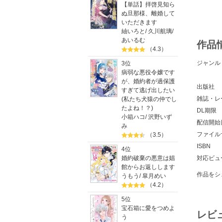
【単話】拝啓見知ら
ぬ旦那様、離婚して
いただきます
紬いろと
/
久川航璃
/
あいるむ
作品
（4.3）
ジャンル
3位
病弱な悪役令嬢です
が、婚約者が過保護
出版社
すぎて逃げ出したい
雑誌・レ
(私たち犬猿の仲でし
たよね！？)
DL期限
小箱ハコ
/
沢野いず
配信開始
み
ファイル
（3.5）
ISBN
4位
対応ビュ
婚約破棄の悪意は娼
館からお返しします
作品をシ
うもう
/
皐月めい
（4.2）
5位
宝石箱に愛をつめよ
レビ
う