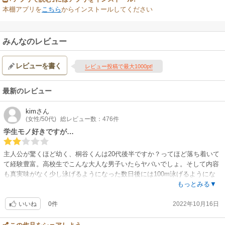
本棚アプリを
こちら
からインストールしてください
みんなのレビュー
レビューを書く
レビュー投稿で最大1000pt!
最新のレビュー
kim
さん
(女性/50代)
総レビュー数：476件
学生モノ好きですが…
主人公が驚くほど幼く、桐谷くんは20代後半ですか？ってほど落ち着いて
て経験豊富。高校生でこんな大人な男子いたらヤバいでしょ。そして内容
も真実味がなく少し泳げるようになった数日後には100m泳げるようにな
るって…あり得なさに突っ込みながら読み進めました。確かに桐谷くんは
もっとみる▼
カッコいいけど年相応ではなく、主人公も幼すぎて惜しい！
0件
2022年10月16日
いいね