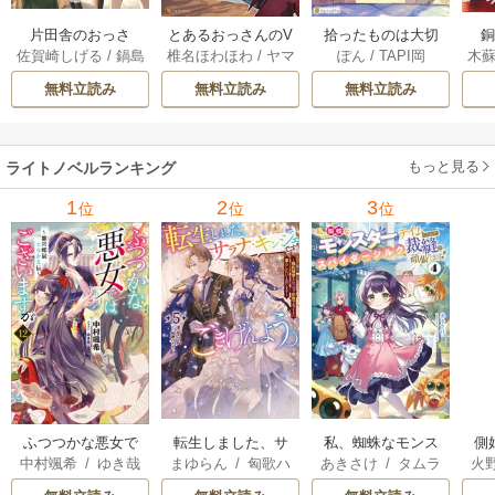
片田舎のおっさ
とあるおっさんのV
拾ったものは大切
木
佐賀崎しげる
/
鍋島
椎名ほわほわ
/
ヤマ
ぽん
/
TAPI岡
ん、剣聖になる
RMMO活動記 34巻
にしましょう ～子
テツヒロ
ーダ
～ただの田舎の剣
狼に気に入られた
無料立読み
無料立読み
無料立読み
術師範だったの
男の転移物語～ 6巻
に、大成した弟子
たちが俺を放って
もっと見る
ライトノベルランキング
くれない件～ 11巻
1
2
3
位
位
位
転生しました、サ
私、蜘蛛なモンス
側
ふつつかな悪女で
まゆらん
/
匈歌ハ
あきさけ
/
タムラ
火
中村颯希
/
ゆき哉
ラナ・キンジェで
ターをテイムした
はございますが
トリ
ヨウ
す。ごきげんよ
ので、スパイダー