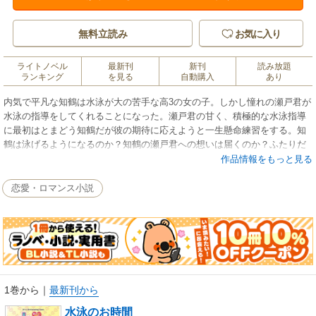
無料立読み
お気に入り
ライトノベル
最新刊
新刊
読み放題
ランキング
を見る
自動購入
あり
内気で平凡な知鶴は水泳が大の苦手な高3の女の子。しかし憧れの瀬戸君が
水泳の指導をしてくれることになった。瀬戸君の甘く、積極的な水泳指導
に最初はとまどう知鶴だが彼の期待に応えようと一生懸命練習をする。知
鶴は泳げるようになるのか？知鶴の瀬戸君への想いは届くのか？ふたりだ
けの、放課後限定の甘く危険な水泳指導。
作品情報をもっと見る
恋愛・ロマンス小説
1巻から
｜
最新刊から
水泳のお時間