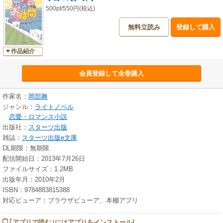
500pt/550円(税込)
無料立読み
登録して購入
作品紹介
会員登録して全巻購入
作家名：
岡部舞
ジャンル：
ライトノベル
恋愛・ロマンス小説
出版社：
スターツ出版
雑誌：
スターツ出版e文庫
DL期限：無期限
配信開始日：2013年7月26日
ファイルサイズ：1.2MB
出版年月：2010年2月
ISBN：9784883815388
対応ビューア：ブラウザビューア、本棚アプリ
｢アプリで読む｣にはアプリをインストール!