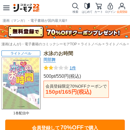
検索
はじめて
カート
ログイン
会員登録
漫画（マンガ）・電子書籍が国内最大級!!
漫画(まんが)・電子書籍のコミックシーモアTOP
ライトノベル
ライトノベル
水泳のお時間
ライトノベル
岡部舞
1件
500pt/550円(税込)
会員登録限定70%OFFクーポンで
150pt/165円(税込)
1巻配信中
70%OFF
会員登録して
で購入