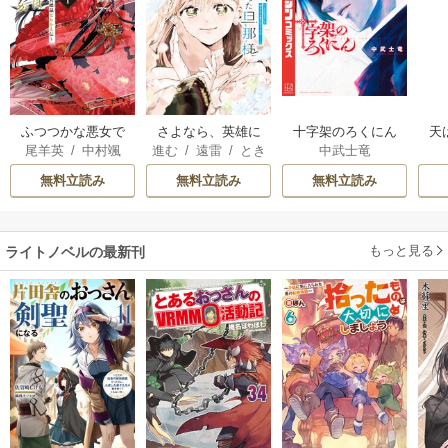
ふつつかな悪女で
さよなら、英雄に
十字架のろくにん
天
尾羊英
/
中村颯
進む
/
遠雷
/
とき
中武士竜
はございますが ～
なった旦那様 ～
希
/
ゆき哉
間
雛宮蝶鼠とりかえ
ただ祈るだけの役
無料立読み
無料立読み
無料立読み
伝～
立たずな妻のはず
でしたが……～
もっと見る
ライトノベルの最新刊