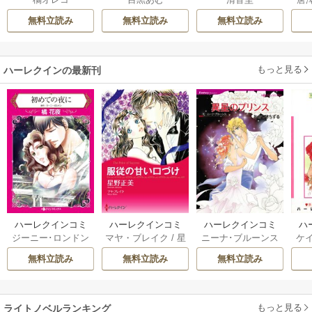
ん
うつ
は
無料立読み
無料立読み
無料立読み
もっと見る
ハーレクインの最新刊
ハーレクインコミ
ハーレクインコミ
ハーレクインコミ
ハ
ジーニー･ロンドン
マヤ・ブレイク
/
星
ニーナ･ブルーンス
ケ
ックス セット 202
ックス セット 202
ックス セット 202
ック
/
橘花夜
/
メアリ
野正美
/
ヘレン･ブ
/
おおつきちずる
/
/
J
6年 vol.1064 1巻
6年 vol.1002 1巻
6年 vol.1063 1巻
6年
無料立読み
無料立読み
無料立読み
ー･ライアンズ
/
花
ルックス
/
のわきね
レベッカ･ヨーク
/
ス
牟礼サキ
/
サラ･モ
い
/
マーガレット･
稜敦水
/
ケイト･ハ
ル
ーガン
/
星合操
/
ア
ウェイ
/
一重夕子
ーディ
/
海野みつる
ザ
ン･ウィール
/
津寺
/
サラ･ウッド
もっと見る
/
流
ライトノベルランキング