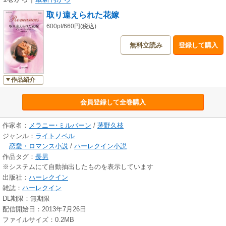
取り違えられた花嫁
600pt/660円(税込)
無料立読み
登録して購入
作品紹介
会員登録して全巻購入
作家名：
メラニー･ミルバーン
/
茅野久枝
ジャンル：
ライトノベル
恋愛・ロマンス小説
/
ハーレクイン小説
作品タグ：
長男
※システムにて自動抽出したものを表示しています
出版社：
ハーレクイン
雑誌：
ハーレクイン
DL期限：無期限
配信開始日：2013年7月26日
ファイルサイズ：0.2MB