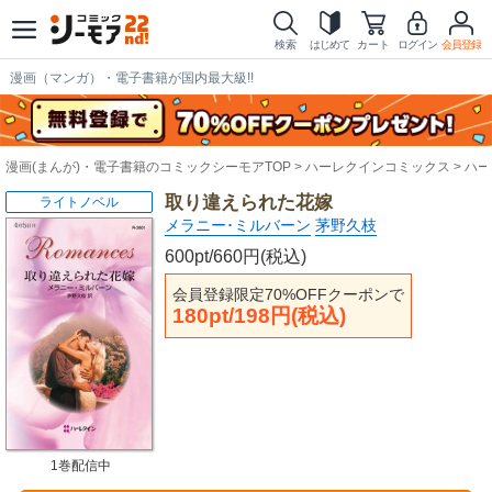
検索
はじめて
カート
ログイン
会員登録
漫画（マンガ）・電子書籍が国内最大級!!
漫画(まんが)・電子書籍のコミックシーモアTOP
ハーレクインコミックス
ハー
取り違えられた花嫁
ライトノベル
メラニー･ミルバーン
茅野久枝
600pt/660円(税込)
会員登録限定70%OFFクーポンで
180pt/198円(税込)
1巻配信中