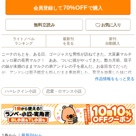
70%OFF
会員登録して
で購入
無料立読み
お気に入り
ライトノベル
最新刊
新刊
ランキング
を見る
自動購入
ニーナのもとを、ある日、ゴージャスな男性が訪ねてきた。大富豪マルチ
ェッロ家の長男マルク！ ああ、ついに彼がやってきた。数カ月前、双子
の妹が未婚のままマルクの弟アンドレの子を産んだ。お金目当てだった
が、アンドレは親子鑑定も拒んだまま事故死した。育児を放棄した妹に代
わって、ニーナが姪を育てることにしたのだ。妹は、腹立ちまぎれにマル
作品情報をもっと見る
チェッロ家に写真を送りつけたらしく、それを見て、マルクはアンドレの
子だと確信したのだという。「君のように素行の悪い女に僕の姪を任せる
ハーレクイン小説
恋愛・ロマンス小説
わけにはいかない」私を妹と間違えているのね。でも、事実を話せば姪を
奪われてしまう。妹のふりを続けるニーナに、マルクは驚くような提案を
した。
1巻から
｜
最新刊から