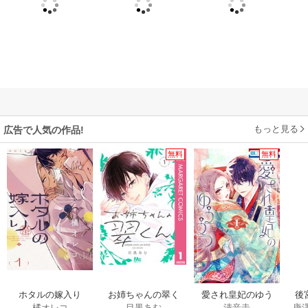
もっと見る
広告で人気の作品!
無料
無料
ホタルの嫁入り
お姉ちゃんの翠く
愛され皇妃のゆう
後
橘オレコ
目黒あむ
清音圭
唐