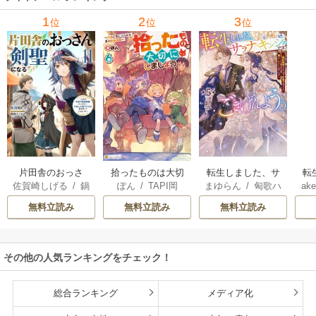
里可子
水凛子
1
2
3
位
位
位
片田舎のおっさ
拾ったものは大切
転生しました、サ
転
佐賀崎しげる
/
鍋
ぽん
/
TAPI岡
まゆらん
/
匈歌ハ
ake
ん、剣聖になる
にしましょう ～子
ラナ・キンジェで
帝
島テツヒロ
トリ
～ただの田舎の剣
狼に気に入られた
す。ごきげんよ
る
無料立読み
無料立読み
無料立読み
術師範だったの
男の転移物語～
う。
に、大成した弟子
たちが俺を放って
その他の人気ランキングをチェック！
くれない件～
総合ランキング
メディア化