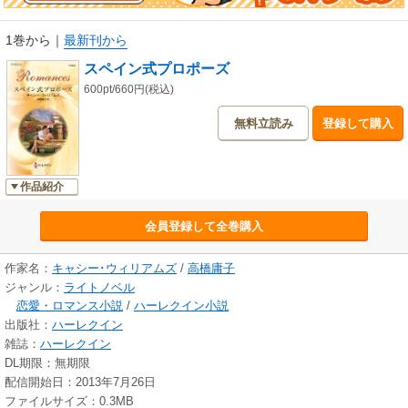
1巻から
｜
最新刊から
スペイン式プロポーズ
600pt/660円(税込)
無料立読み
登録して購入
作品紹介
会員登録して全巻購入
作家名：
キャシー･ウィリアムズ
/
高橋庸子
ジャンル：
ライトノベル
恋愛・ロマンス小説
/
ハーレクイン小説
出版社：
ハーレクイン
雑誌：
ハーレクイン
DL期限：無期限
配信開始日：2013年7月26日
ファイルサイズ：0.3MB