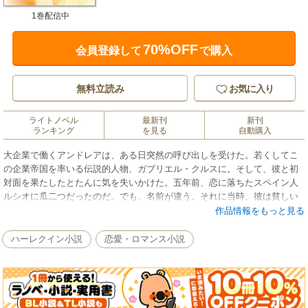
1巻配信中
70%OFF
会員登録して
で購入
無料立読み
お気に入り
ライトノベル
最新刊
新刊
ランキング
を見る
自動購入
大企業で働くアンドレアは、ある日突然の呼び出しを受けた。若くしてこ
の企業帝国を率いる伝説的人物、ガブリエル・クルスに。そして、彼と初
対面を果たしたとたんに気を失いかけた。五年前、恋に落ちたスペイン人
ルシオに瓜二つだったのだ。でも、名前が違う。それに当時、彼は貧しい
放浪生活を送っていた。ただ、もしも彼がルシオ本人なら、こうしてはい
作品情報をもっと見る
られない。私には彼に隠しておくべき重大な秘密があるのだから……。と
ころが、そんなアンドレアの混乱と不安をよそに、ガブリエルは不敵な笑
ハーレクイン小説
恋愛・ロマンス小説
みを浮かべて言った。「驚いたな、僕を見てだれだかわからないとは」
圧倒的なパワーで周囲を翻弄するスペイン人大富豪が魅力的！Ｃ・ウィリ
アムズのラテンヒーローがお好きなら、『イタリア式縁結び』もお楽しみ
に。