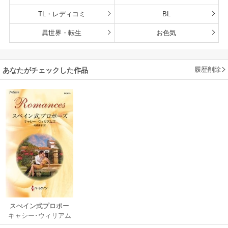
TL・レディコミ
BL
異世界・転生
お色気
履歴削除
あなたがチェックした作品
スぺイン式プロポー
キャシー･ウィリアム
ズ
ズ
/
高橋庸子