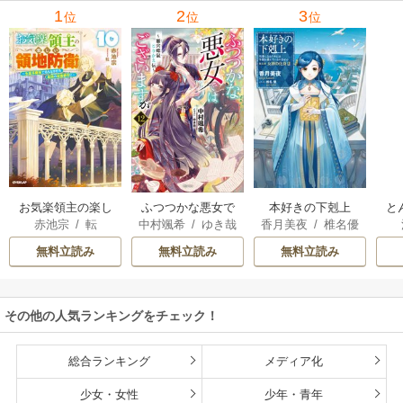
里可子
水凛子
1
2
3
位
位
位
お気楽領主の楽し
本好きの下剋上
と
ふつつかな悪女で
赤池宗
/
転
香月美夜
/
椎名優
中村颯希
/
ゆき哉
い領地防衛
はございますが
無料立読み
無料立読み
無料立読み
その他の人気ランキングをチェック！
総合ランキング
メディア化
少女・女性
少年・青年