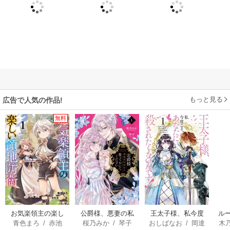
もっと見る
広告で人気の作品!
無料
お気楽領主の楽し
公爵様、悪妻の私
王太子様、私今度
ル
青色まろ
/
赤池
桜乃みか
/
琴子
おしばなお
/
岡達
木
い領地防衛
はもう放っておい
こそあなたに殺さ
令