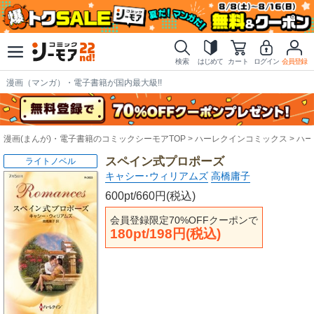
検索
はじめて
カート
ログイン
会員登録
漫画（マンガ）・電子書籍が国内最大級!!
漫画(まんが)・電子書籍のコミックシーモアTOP
ハーレクインコミックス
ハー
スペイン式プロポーズ
ライトノベル
キャシー･ウィリアムズ
高橋庸子
600pt/660円(税込)
会員登録限定70%OFFクーポンで
180pt/198円(税込)