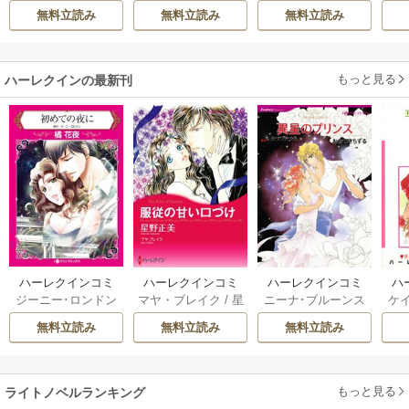
宗
/
転
英茉
/
先崎真琴
透
てください
れたくないんで
自
無料立読み
無料立読み
無料立読み
す！ ～聖女に嵌め
られた貧乏令嬢、
二度目は串刺し回
もっと見る
ハーレクインの最新刊
避します！～
ハーレクインコミ
ハーレクインコミ
ハーレクインコミ
ハ
ジーニー･ロンドン
マヤ・ブレイク
/
星
ニーナ･ブルーンス
ケ
ックス セット 202
ックス セット 202
ックス セット 202
ック
/
橘花夜
/
メアリ
野正美
/
ヘレン･ブ
/
おおつきちずる
/
/
J
6年 vol.1064 1巻
6年 vol.1002 1巻
6年 vol.1063 1巻
6年
無料立読み
無料立読み
無料立読み
ー･ライアンズ
/
花
ルックス
/
のわきね
レベッカ･ヨーク
/
ス
牟礼サキ
/
サラ･モ
い
/
マーガレット･
稜敦水
/
ケイト･ハ
ル
ーガン
/
星合操
/
ア
ウェイ
/
一重夕子
ーディ
/
海野みつる
ザ
ン･ウィール
/
津寺
/
サラ･ウッド
もっと見る
/
流
ライトノベルランキング