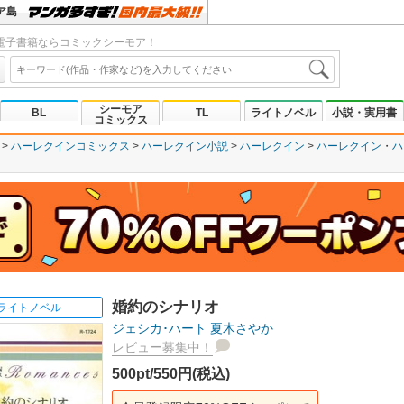
ア島
電子書籍ならコミックシーモア！
シーモア
BL
TL
ライトノベル
小説・実用書
コミックス
ハーレクインコミックス
ハーレクイン小説
ハーレクイン
ハーレクイン
ハ
婚約のシナリオ
ライトノベル
ジェシカ･ハート
夏木さやか
レビュー募集中！
500pt/550円(税込)