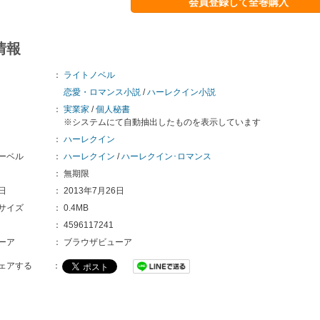
会員登録して全巻購入
情報
：
ライトノベル
恋愛・ロマンス小説
/
ハーレクイン小説
：
実業家
/
個人秘書
※システムにて自動抽出したものを表示しています
：
ハーレクイン
ーベル
：
ハーレクイン
/
ハーレクイン･ロマンス
：
無期限
日
：
2013年7月26日
サイズ
：
0.4MB
：
4596117241
ーア
：
ブラウザビューア
ェアする
：