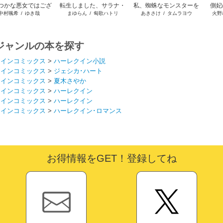
つかな悪女ではござ
転生しました、サラナ・
私、蜘蛛なモンスターを
側妃
中村颯希
/
ゆき哉
まゆらん
/
匈歌ハトリ
あきさけ
/
タムラヨウ
火野
いますが
キンジェです。ごきげん
テイムしたので、スパイ
よう。
ダーシルクで裁縫を頑張
ります
ジャンルの本を探す
クインコミックス
>
ハーレクイン小説
クインコミックス
>
ジェシカ･ハート
クインコミックス
>
夏木さやか
クインコミックス
>
ハーレクイン
クインコミックス
>
ハーレクイン
クインコミックス
>
ハーレクイン･ロマンス
お得情報をGET！登録してね