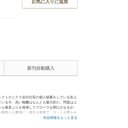
お気に入りに追加
新刊自動購入
レクトロニクス会社社長の個人秘書をしている友人
ている今、高い報酬はなんとも魅力的だ。問題は上
から暴君ぶりを発揮してフローラを閉口させるが、
い服装とは裏側に、彼女は有能で、マットを驚かせ
って、マットと恋人同士だと言ってしまう。彼女は
作品情報をもっと見る