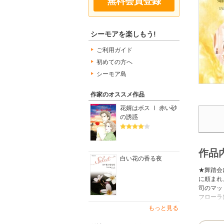
無料会員登録
シーモアを楽しもう!
ご利用ガイド
初めての方へ
シーモア島
作家のオススメ作品
花婿はボス Ⅰ 赤い砂
の誘惑
作品
白い花の香る夜
★舞踏会
に頼まれ
司のマッ
フローラ
た。ある
もっと見る
勇気を奮