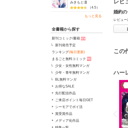
レビ
みきもと凜
（4.5）
婚約の
もっと見る
レビュー
全書籍から探す
新刊コミック/書籍
新刊発売予定
この
ランキング
(毎日更新)
まるごと無料コミック
少女・女性無料マンガ
ハー
少年・青年無料マンガ
BL無料マンガ
お得なSALE
先行配信作品
ご来店ポイント毎日GET
o
シーモアでポイ活
v
P
r
e
i
u
賞受賞作品
メディア化作品
特集一覧