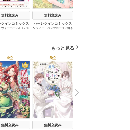
無料立読み
無料立読み
無料立読み
レクインコミックス
ハーレクインコミックス
ハーレクインコミックス
ハーレ
･ウォーカー
/
JET
/
ス
ソフィー・ペンブローク
/
御茶
サラ･モーガン
/
友井美穂
/
ケ
イヴォ
2026年 vol.1001
セット 2026年 vol.1062
セット 2026年 vol.1000
セット 
・スペンサー・ポール
/
まちこ
/
ジョー･リー
/
内田一
イ･ソープ
/
川崎ひろこ
/
オー
和
/
ミ
1巻
1巻
1巻
とみ
/
ロザリー･アッシ
奈
/
キャロル･モーティマー
/
ドラ･アダムス
/
黒田かすみ
本果林
/
ュ
/
雁えりか
雁えりか
/
エミリー･ローズ
/
一ノ関りん子
もっと見る
4位
5位
6位
N
x
e
t
無料立読み
無料立読み
無料立読み