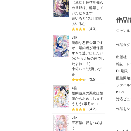
【単話】拝啓見知ら
ぬ旦那様、離婚して
いただきます
紬いろと
/
久川航璃
/
作品
あいるむ
（4.3）
ジャンル
3位
病弱な悪役令嬢です
作品タグ
が、婚約者が過保護
すぎて逃げ出したい
出版社
(私たち犬猿の仲でし
たよね！？)
雑誌・レ
小箱ハコ
/
沢野いず
DL期限
み
配信開始
（3.5）
ファイル
4位
ISBN
婚約破棄の悪意は娼
館からお返しします
対応ビュ
うもう
/
皐月めい
作品をシ
（4.2）
5位
宝石箱に愛をつめよ
う