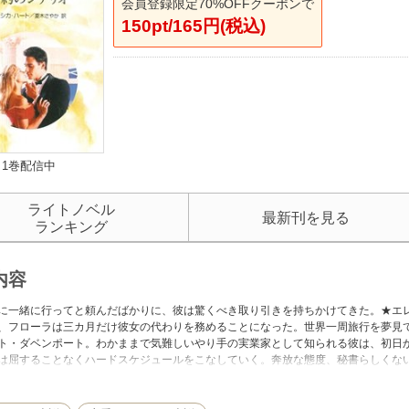
会員登録限定70%OFFクーポンで
150pt/165円(税込)
1巻配信中
ライトノベル
最新刊を見る
ランキング
内容
に一緒に行ってと頼んだばかりに、彼は驚くべき取り引きを持ちかけてきた。★エ
、フローラは三カ月だけ彼女の代わりを務めることになった。世界一周旅行を夢見
ト・ダベンポート。わかままで気難しいやり手の実業家として知られる彼は、初日
は屈することなくハードスケジュールをこなしていく。奔放な態度、秘書らしくな
晩、別れた恋人や友人たちと舞踏会に行く話をしていたとき、フローラは見えを張
って、舞踏会のパートナー役をマットに頼むが・・・・・・。