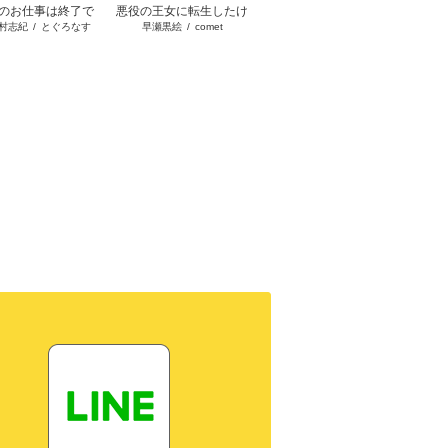
のお仕事は終了で
悪役の王女に転生したけ
スーパー派遣令嬢は王宮
陰で国
村志紀
/
とぐろなす
早瀬黒絵
/
comet
晩夏ノ空
/
宇田川みぅ
す。
ど、隠しキャラが隠れて
を見限ったようです～私
私です
ない。
を不当解雇した元上司
お忘れ
へ。我が家の正体、ご存
れた隠
知ですか？～
ー