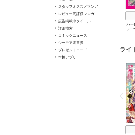
スタッフオススメマンガ
レビュー高評価マンガ
広告掲載中タイトル
ハー
詳細検索
ジー
セット 
メアリ
コミックニュース
サキ
/
シーモア図書券
アン
ライ
プレゼントコード
本棚アプリ
o
v
P
r
e
i
u