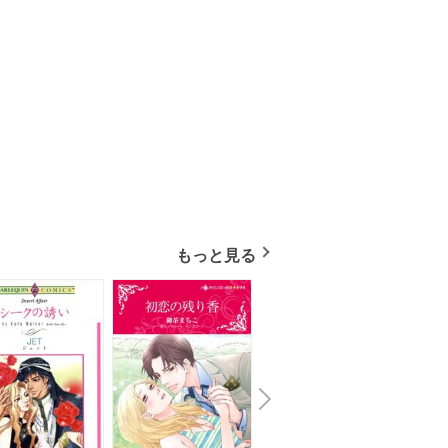
もっと見る
N
x
e
t