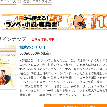
レクイン小説
恋愛・ロマンス小説
ラインナップ
1巻まで配信中！
婚約のシナリオ
500pt/550円(税込)
★舞踏会に一緒に行ってと頼んだばかりに、彼は驚くべき取り引き
エレクトロニクス会社社長の個人秘書をしている友人に頼まれ、フ
女の代わりを務めることになった。世界一周旅行を夢見ている今、
力的だ。問題は上司のマット・ダベンポート。わかままで気難しい
知られる彼は、初日から暴君ぶりを発揮してフローラを閉口させる
ことなくハードスケジュールをこなしていく。奔放な態度、秘書ら
に、彼女は有能で、マットを驚かせた。ある晩、別れた恋人や友人
をしていたとき、フローラは見えを張って、マットと恋人同士だと
勇気を奮って、舞踏会のパートナー役をマットに頼むが・・・・・