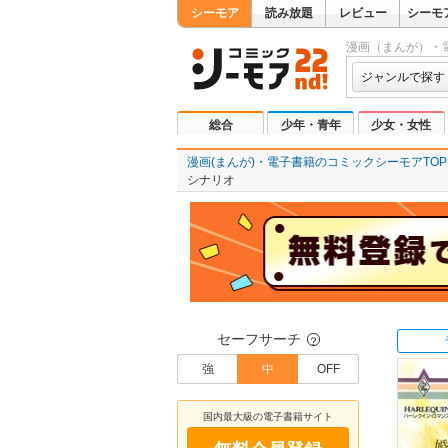
シーモア
読み放題
レビュー
シーモ
漫画（まんが）・
ジャンルで探す
総合
少年・青年
少女・女性
漫画(まんが)・電子書籍のコミックシーモアTOP
シナリオ
セーフサーチ
？
強
中
OFF
国内最大級の電子書籍サイト