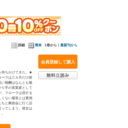
詳細
簡単
1巻から｜
最新刊から
会員登録して購入
を持ちかけてきた。★
ローラは三カ月だけ彼
高い報酬はなんとも魅
やり手の実業家として
が、フローラは屈する
しくない服装とは裏側
たちと舞踏会に行く話
言ってしまう。彼女は
・。