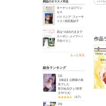
ハー
雑誌のオススメ作品
ターゲットはプリン
セス
パトリシア･フォーサ
イス / 高田真紗子
恋はつぼみのままで
スーザン･メイアー /
作品
川合りりこ
もっと見る
総合ランキング
1位
【単話】公爵家の長
女でした
彩川ぬるぴょ
/
鈴音
さや
/
たむ
（4.7）
2位