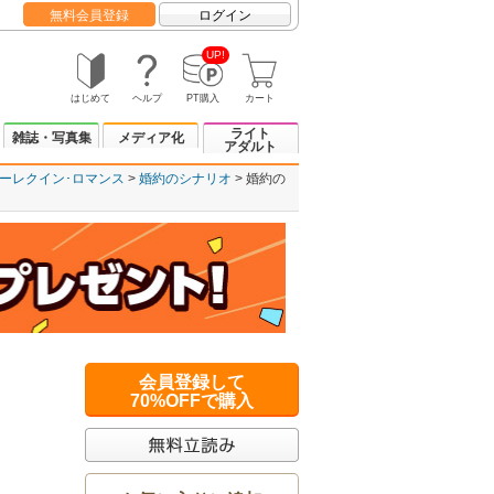
無料会員登録
ログイン
UP!
はじめて
ヘルプ
PT購入
カート
ライト
雑誌・写真集
メディア化
アダルト
ーレクイン･ロマンス
婚約のシナリオ
婚約の
会員登録して
70%OFFで購入