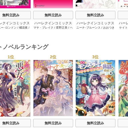
無料立読み
無料立読み
無料立読み
レクインコミックス
ハーレクインコミックス
ハーレクインコミックス
ハー
ニー･ロンドン
/
橘花夜
/
マヤ・ブレイク
/
星野正美
/
ヘ
ニーナ･ブルーンス
/
おおつき
ケイト
2026年 vol.1064
セット 2026年 vol.1002
セット 2026年 vol.1063
セット 
ー･ライアンズ
/
花牟礼
レン･ブルックス
/
のわきねい
/
ちずる
/
レベッカ･ヨーク
/
稜
ーザン
1巻
1巻
1巻
サラ･モーガン
/
星合操
/
マーガレット･ウェイ
/
一重夕
敦水
/
ケイト･ハーディ
/
海野
津谷さ
･ウィール
/
津寺里可子
子
みつる
/
サラ･ウッド
/
流水凛
トノベルランキング
子
1位
2位
3位
s
無料立読み
無料立読み
無料立読み