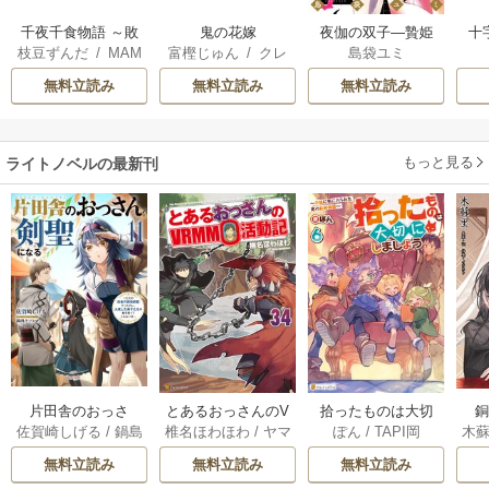
千夜千食物語 ～敗
鬼の花嫁
夜伽の双子―贄姫
十
枝豆ずんだ
/
MAM
富樫じゅん
/
クレ
島袋ユミ
国の姫ですが氷の
は二人の王子に愛
AKOTO
/
鴉羽凛燈
ハ
皇子殿下がどうも
される―
無料立読み
無料立読み
無料立読み
溺愛してくれてい
ます～
もっと見る
ライトノベルの最新刊
片田舎のおっさ
とあるおっさんのV
拾ったものは大切
木
佐賀崎しげる
/
鍋島
椎名ほわほわ
/
ヤマ
ぽん
/
TAPI岡
ん、剣聖になる
RMMO活動記 34巻
にしましょう ～子
テツヒロ
ーダ
～ただの田舎の剣
狼に気に入られた
無料立読み
無料立読み
無料立読み
術師範だったの
男の転移物語～ 6巻