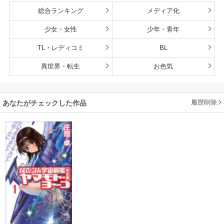
総合ランキング
メディア化
少女・女性
少年・青年
TL・レディコミ
BL
異世界・転生
お色気
履歴削除
あなたがチェックした作品