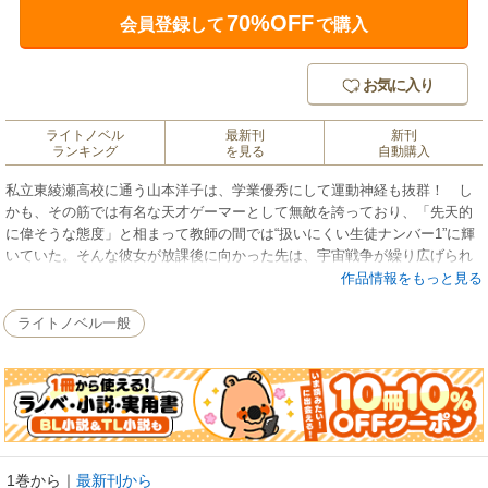
70%OFF
会員登録して
で購入
お気に入り
ライトノベル
最新刊
新刊
ランキング
を見る
自動購入
私立東綾瀬高校に通う山本洋子は、学業優秀にして運動神経も抜群！ し
かも、その筋では有名な天才ゲーマーとして無敵を誇っており、「先天的
に偉そうな態度」と相まって教師の間では“扱いにくい生徒ナンバー1”に輝
いていた。そんな彼女が放課後に向かった先は、宇宙戦争が繰り広げられ
ている一千年未来の戦艦の中!? 未完の超人気シリーズがファイナル・ス
作品情報をもっと見る
テージ攻略を目指して再始動!!
ライトノベル一般
1巻から
｜
最新刊から