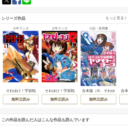
もっと見る
シリーズ作品
少年マンガ
少年マンガ
小説・実用書
それゆけ！宇宙戦
それゆけ！宇宙戦
合本版（4） それゆ
合本
艦ヤマモト・ヨー
艦ヤマモト・ヨー
け！ 宇宙戦艦ヤマ
け
無料立読み
無料立読み
無料立読み
コ
コRemix
モト・ヨーコ【完
モ
全版】
この作品を読んだ人はこんな作品も読んでいます