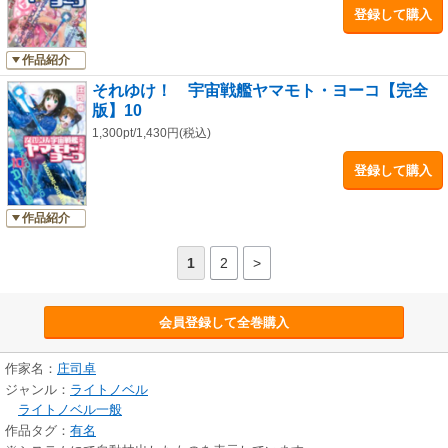
登録して購入
作品紹介
それゆけ！ 宇宙戦艦ヤマモト・ヨーコ【完全
版】10
1,300pt/1,430円(税込)
登録して購入
作品紹介
1
2
>
会員登録して全巻購入
作家名：
庄司卓
ジャンル：
ライトノベル
ライトノベル一般
作品タグ：
有名