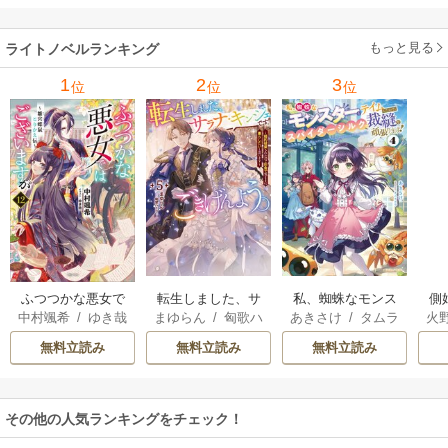
に、大成した弟子
たちが俺を放って
もっと見る
ライトノベルランキング
くれない件～ 11巻
1
2
3
位
位
位
転生しました、サ
私、蜘蛛なモンス
側
ふつつかな悪女で
まゆらん
/
匈歌ハ
あきさけ
/
タムラ
火
中村颯希
/
ゆき哉
ラナ・キンジェで
ターをテイムした
はございますが
トリ
ヨウ
す。ごきげんよ
ので、スパイダー
無料立読み
無料立読み
無料立読み
う。
シルクで裁縫を頑
張ります
その他の人気ランキングをチェック！