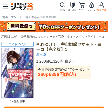
検索
はじめて
カート
ログイン
会員登録
漫画（マンガ）・電子書籍が国内最大級!!
漫画(まんが)・電子書籍のコミックシーモアTOP
ライトノベル
ライトノベル
それゆけ！ 宇宙戦艦ヤマモト・ヨ
ライトノベル
ーコ【完全版】1
庄司卓
1,200pt/1,320円(税込)
会員登録限定70%OFFクーポンで
360pt/396円(税込)
12巻配信中