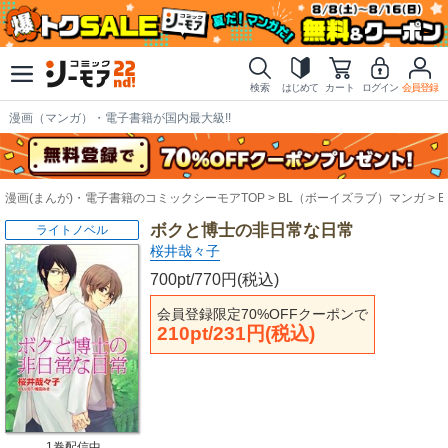
検索
はじめて
カート
ログイン
会員登録
漫画（マンガ）・電子書籍が国内最大級!!
漫画(まんが)・電子書籍のコミックシーモアTOP
BL（ボーイズラブ）マンガ
ボクと博士の非日常な日常
ライトノベル
桜井哉々子
700pt/770円(税込)
会員登録限定70%OFFクーポンで
210pt/231円(税込)
1巻配信中