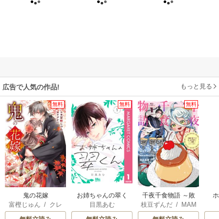
もっと見る
広告で人気の作品!
無料
無料
無料
鬼の花嫁
お姉ちゃんの翠く
千夜千食物語 ～敗
富樫じゅん
/
クレ
目黒あむ
枝豆ずんだ
/
MAM
ん
国の姫ですが氷の
ハ
AKOTO
/
鴉羽凛燈
皇子殿下がどうも