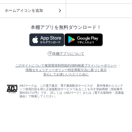
ホームアイコンを追加
本棚アプリを無料ダウンロード！
本棚アプリについて
このサイトについて
推奨環境
利用規約
ISBN検索
プライバシーポリシー
情報セキュリティーポリシー
特定商取引法に基づく表示
安心してお使いいただくために
ABJマークは、この電子書店・電子書籍配信サービスが、 著作権者からコンテ
ンツ使用許諾を得た正規版配信サービスであることを示す登録商標（登録番号
第6091713号）です。 詳しくは［ABJマーク］または［電子出版制作・流通協
議会］で検索してください。
(C)NTTソルマーレ