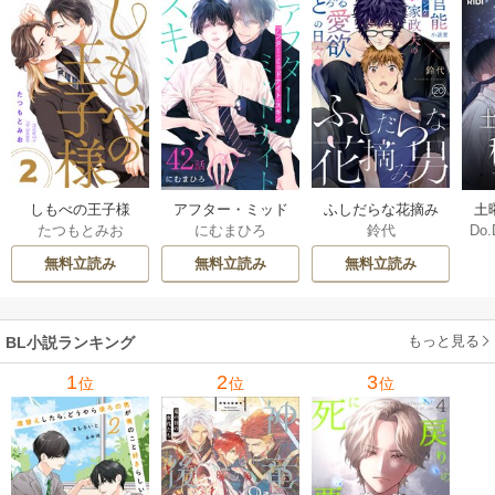
しもべの王子様
ふしだらな花摘み
アフター・ミッド
土
たつもとみお
鈴代
にむまひろ
Do.
【描き下ろしおま
男 20巻
ナイト・スキン
上
け付き特装版】 2巻
［ばら売り］ 42巻
な
無料立読み
無料立読み
無料立読み
もっと見る
BL小説ランキング
1
2
3
位
位
位