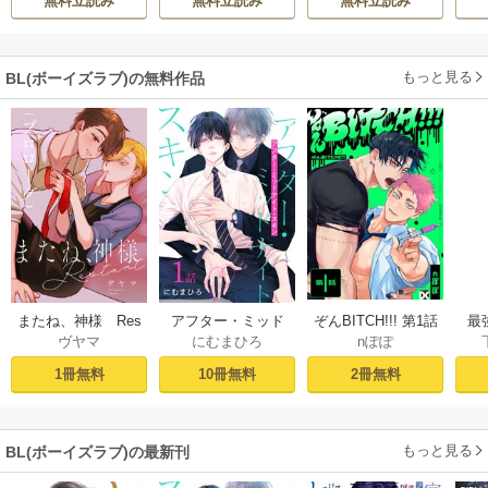
無料立読み
無料立読み
無料立読み
溺愛してくれてい
ます～
もっと見る
BL(ボーイズラブ)の無料作品
ぞんBITCH!!! 第1話
最
またね、神様 Res
アフター・ミッド
nぽぽ
ヴヤマ
にむまひろ
し
tart［ばら売り］
ナイト・スキン
ー
プロローグ
［ばら売り］ 第1話
2冊無料
1冊無料
10冊無料
もっと見る
BL(ボーイズラブ)の最新刊