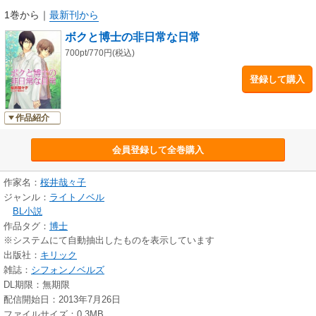
1巻から
｜
最新刊から
ボクと博士の非日常な日常
700pt/770円(税込)
登録して購入
作品紹介
会員登録して全巻購入
作家名：
桜井哉々子
ジャンル：
ライトノベル
BL小説
作品タグ：
博士
※システムにて自動抽出したものを表示しています
出版社：
キリック
雑誌：
シフォンノベルズ
DL期限：無期限
配信開始日：2013年7月26日
ファイルサイズ：0.3MB