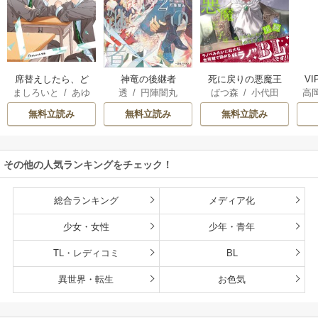
席替えしたら、ど
神竜の後継者
死に戻りの悪魔王
V
ましろいと
/
あゆ
透
/
円陣闇丸
ばつ森
/
小代田
高
うやら後ろの男が
子は、愛されるた
河
俺のこと好きらし
めの実験をはじめ
無料立読み
無料立読み
無料立読み
い
ることにした。
その他の人気ランキングをチェック！
総合ランキング
メディア化
少女・女性
少年・青年
TL・レディコミ
BL
異世界・転生
お色気