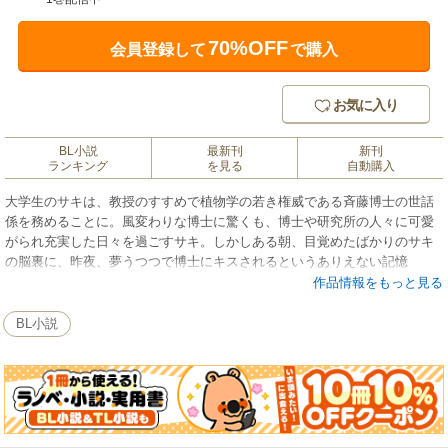
70%OFF
会員登録して
で購入
お気に入り
BL小説
最新刊
新刊
ランキング
を見る
自動購入
大学生のサキは、教授のすすめで植物学の若き権威である斉藤博士の世話
係を務めることに。風変わりな博士に驚くも、博士や研究所の人々に可愛
がられ充実した日々を過ごすサキ。しかしある朝、目覚めたばかりのサキ
の脳裏に、昨夜、夢うつつで博士にキスされるというありえない記憶
が！？しかも、突然の契約打ち切りなんて一体なにがどうなっちゃってる
作品情報をもっと見る
の！？
BL小説