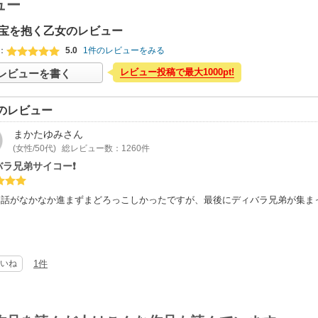
ュー
宝を抱く乙女のレビュー
：
5.0
1件のレビューをみる
レビュー投稿で最大1000pt!
レビューを書く
のレビュー
まかたゆみ
さん
(女性/50代)
総レビュー数：1260件
バラ兄弟サイコー❗
は話がなかなか進まずまどろっこしかったですが、最後にディバラ兄弟が集ま
。
いね
1件