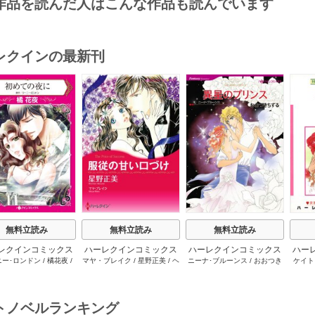
作品を読んだ人はこんな作品も読んでいます
レクインの最新刊
s
無料立読み
無料立読み
無料立読み
レクインコミックス
ハーレクインコミックス
ハーレクインコミックス
ハー
ニー･ロンドン
/
橘花夜
/
マヤ・ブレイク
/
星野正美
/
ヘ
ニーナ･ブルーンス
/
おおつき
ケイト
2026年 vol.1064
セット 2026年 vol.1002
セット 2026年 vol.1063
セット 
ー･ライアンズ
/
花牟礼
レン･ブルックス
/
のわきねい
/
ちずる
/
レベッカ･ヨーク
/
稜
ーザン
1巻
1巻
1巻
サラ･モーガン
/
星合操
/
マーガレット･ウェイ
/
一重夕
敦水
/
ケイト･ハーディ
/
海野
津谷さ
･ウィール
/
津寺里可子
子
みつる
/
サラ･ウッド
/
流水凛
トノベルランキング
子