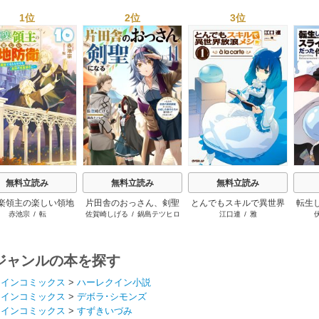
1位
2位
3位
s
無料立読み
無料立読み
無料立読み
楽領主の楽しい領地
片田舎のおっさん、剣聖
とんでもスキルで異世界
転生
赤池宗
/
転
佐賀崎しげる
/
鍋島テツヒロ
江口連
/
雅
防衛
になる ～ただの田舎の
放浪メシ
剣術師範だったのに、大
成した弟子たちが俺を放
ってくれない件～
ジャンルの本を探す
クインコミックス
>
ハーレクイン小説
クインコミックス
>
デボラ･シモンズ
クインコミックス
>
すずきいづみ