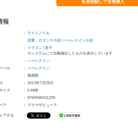
会員登録して全巻購入
情報
：
ライトノベル
恋愛・ロマンス小説
/
ハーレクイン小説
：
ドラゴン
/
息子
※システムにて自動抽出したものを表示しています
：
ハーレクイン
ーベル
：
ハーレクイン
：
無期限
日
：
2013年7月26日
サイズ
：
0.4MB
：
9784596331205
ーア
：
ブラウザビューア
ェアする
：