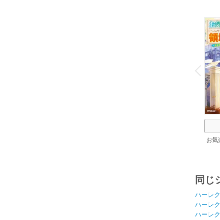
o
v
P
r
e
i
u
お気
同じ
ハーレ
ハーレ
ハーレ