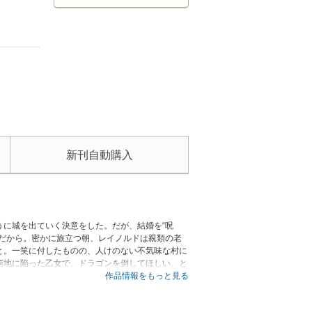
新刊自動購入
に城を出ていく決意をした。だが、結婚を“呪
だから。密かに旅立つ朝、レイノルドは親類の老
と。一笑に付したものの、人けのない不気味な村に
窮地に陥った乙女で、ドラゴンを倒してほしい、と
シモンズの代名詞ともいえる〈ディ・バラ家の物
作品情報をもっと見る
男レイノルド。珠玉の感動作をお届けします。