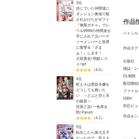
3位
信じていた仲間達に
ダンジョン奥地で殺
されかけたがギフト
作品
『無限ガチャ』でレ
ベル9999の仲間達を
ジャンル
手に入れて元パーテ
ィーメンバーと世界
に復讐＆『ざま
作品タグ
ぁ！』します！
大前貴史
/
明鏡シス
出版社
イ
/
tef
雑誌・レ
（4.0）
DL期限
4位
配信開始
町人Ａは悪役令嬢を
どうしても救いた
ファイル
い ～どぶと空と氷
ISBN
の姫君～
対応ビュ
目黒三吉
/
一色孝太
郎
/
Parum
作品をシ
（4.2）
5位
転生したら第七王子
だったので、気まま