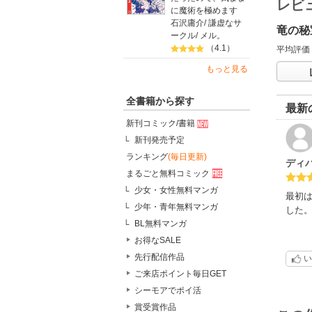
レビ
に魔術を極めます
石沢庸介
/
謙虚なサ
竜の秘
ークル
/
メル。
（4.1）
平均評価
もっと見る
全書籍から探す
最新
新刊コミック/書籍
新刊発売予定
ランキング
(毎日更新)
ディ
まるごと無料コミック
少女・女性無料マンガ
最初
少年・青年無料マンガ
した
BL無料マンガ
お得なSALE
先行配信作品
い
ご来店ポイント毎日GET
シーモアでポイ活
賞受賞作品