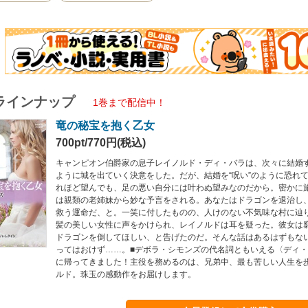
ラインナップ
1巻まで配信中！
竜の秘宝を抱く乙女
700pt/770円(税込)
キャンピオン伯爵家の息子レイノルド・ディ・バラは、次々に結婚
ように城を出ていく決意をした。だが、結婚を“呪い”のように恐れ
れほど望んでも、足の悪い自分には叶わぬ望みなのだから。密かに
は親類の老姉妹から妙な予言をされる。あなたはドラゴンを退治し
救う運命だ、と。一笑に付したものの、人けのない不気味な村に辿
髪の美しい女性に声をかけられ、レイノルドは耳を疑った。彼女は
ドラゴンを倒してほしい、と告げたのだ。そんな話はあるはずもな
ってはおけず……。■デボラ・シモンズの代名詞ともいえる〈ディ
に帰ってきました！主役を務めるのは、兄弟中、最も苦しい人生を
ルド。珠玉の感動作をお届けします。