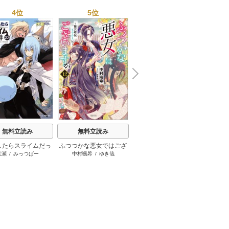
4位
5位
6位
N
x
e
t
無料立読み
無料立読み
無料立読み
したらスライムだっ
ふつつかな悪女ではござ
本好きの下剋上
ソード
伏瀬
/
みっつばー
中村颯希
/
ゆき哉
香月美夜
/
椎名優
た件
いますが
ン