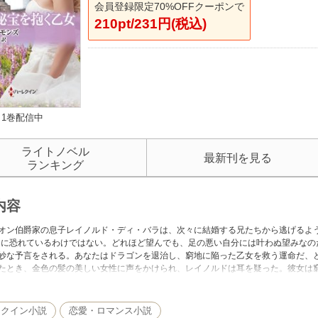
会員登録限定70%OFFクーポンで
210pt/231円(税込)
1巻配信中
ライトノベル
最新刊を見る
ランキング
内容
オン伯爵家の息子レイノルド・ディ・バラは、次々に結婚する兄たちから逃げるよう
うに恐れているわけではない。どれほど望んでも、足の悪い自分には叶わぬ望みなの
妙な予言をされる。あなたはドラゴンを退治し、窮地に陥った乙女を救う運命だ、
たとき、金色の髪の美しい女性に声をかけられ、レイノルドは耳を疑った。彼女は
だ。そんな話はあるはずもない。だが騎士として放ってはおけず……。■デボラ・
いに帰ってきました！主役を務めるのは、兄弟中、最も苦しい人生を歩んできた六
レクイン小説
恋愛・ロマンス小説