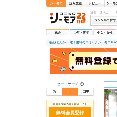
シーモア
読み放題
レビュー
シーモ
漫画（まんが）・
ジャンルで探す
総合
少年・青年
少女・女性
漫画(まんが)・電子書籍のコミックシーモアTOP
セーフサーチ
？
強
中
OFF
国内最大級の電子書籍サイト
無料会員登録