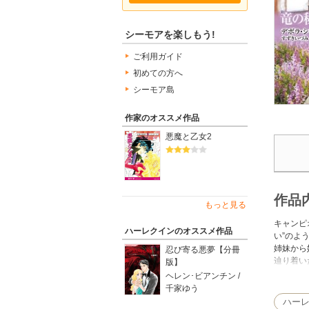
シーモアを楽しもう!
ご利用ガイド
初めての方へ
シーモア島
作家のオススメ作品
悪魔と乙女2
作品
もっと見る
キャンピ
ハーレクインのオススメ作品
い”のよ
姉妹から
忍び寄る悪夢【分冊
辿り着い
版】
告げたの
ヘレン･ビアンチン /
語〉がつ
千家ゆう
ハー