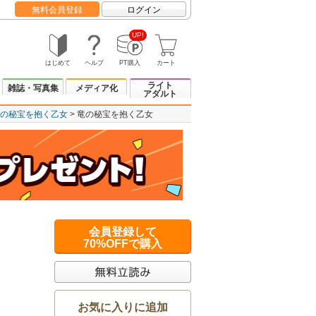
無料会員登録
ログイン
UP!
はじめて
ヘルプ
PT購入
カート
ライト
雑誌・写真集
メディア化
アダルト
の秘宝を抱く乙女
竜の秘宝を抱く乙女
会員登録して
70%OFFで購入
お気に入りに追加