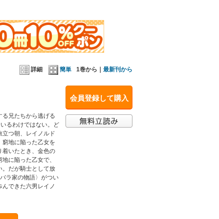
詳細
簡単
1巻から｜
最新刊から
会員登録して購入
する兄たちから逃げる
ているわけではない。ど
旅立つ朝、レイノルド
、窮地に陥った乙女を
り着いたとき、金色の
窮地に陥った乙女で、
い。だが騎士として放
・バラ家の物語〉がつい
歩んできた六男レイノ