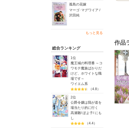
孤島の花嫁
マーゴ･マグワイア /
沢田純
もっと見る
作品
総合ランキング
1位
魔王城の料理番 ～コ
ワモテ魔族ばかりだ
けど、ホワイトな職
場です～
ワイエム系
（4.8）
2位
公爵令嬢は我が道を
場当たり的に行く
高瀬雛
/
ぽよ子
/
にも
し
（4.4）