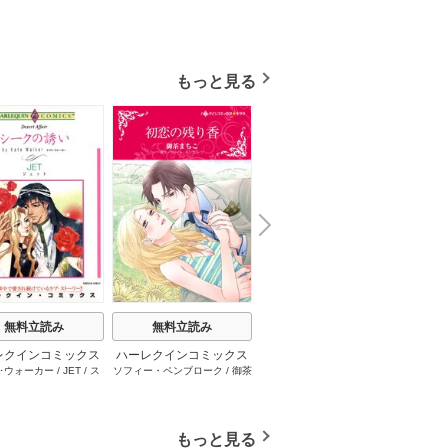
もっと見る
N
x
e
t
無料立読み
無料立読み
無料立読み
レクインコミックス
ハーレクインコミックス
ハーレクインコミックス
ハーレ
･ウォーカー
/
JET
/
ス
ソフィー・ペンブローク
/
御茶
サラ･モーガン
/
友井美穂
/
ケ
イヴォ
2026年 vol.1001
セット 2026年 vol.1062
セット 2026年 vol.1000
セット 
・スペンサー・ポール
/
まちこ
/
ジョー･リー
/
内田一
イ･ソープ
/
川崎ひろこ
/
オー
和
/
ミ
1巻
1巻
1巻
とみ
/
ロザリー･アッシ
奈
/
キャロル･モーティマー
/
ドラ･アダムス
/
黒田かすみ
本果林
/
ュ
/
雁えりか
雁えりか
/
エミリー･ローズ
/
一ノ関りん子
もっと見る