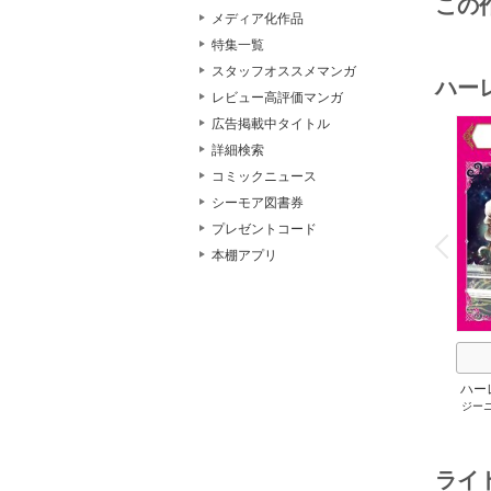
この
メディア化作品
特集一覧
スタッフオススメマンガ
ハー
レビュー高評価マンガ
広告掲載中タイトル
詳細検索
コミックニュース
シーモア図書券
o
v
プレゼントコード
P
r
e
i
u
本棚アプリ
ハー
ジー
セット 
メアリ
サキ
/
アン
ライ