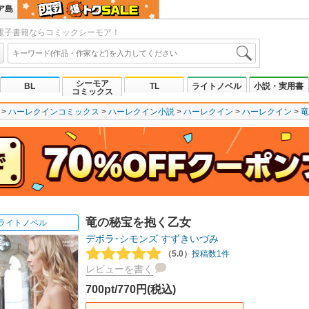
ア島
電子書籍ならコミックシーモア！
シーモア
BL
TL
ライトノベル
小説・実用書
コミックス
ハーレクインコミックス
ハーレクイン小説
ハーレクイン
ハーレクイン
竜
竜の秘宝を抱く乙女
ライトノベル
デボラ･シモンズ
すずきいづみ
（5.0）
投稿数1件
レビューを書く
700pt/770円(税込)