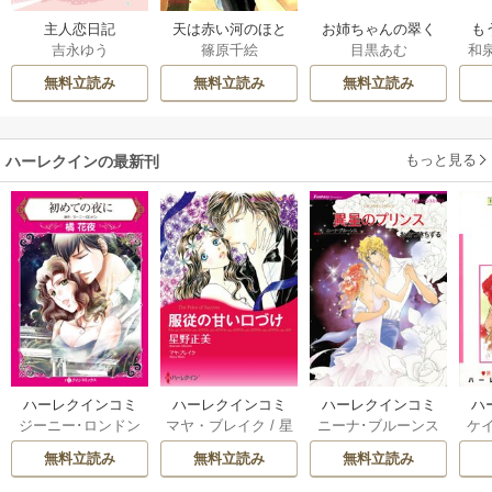
主人恋日記
天は赤い河のほと
お姉ちゃんの翠く
も
吉永ゆう
篠原千絵
目黒あむ
和
り
ん
離
意
無料立読み
無料立読み
無料立読み
もっと見る
ハーレクインの最新刊
ハーレクインコミ
ハーレクインコミ
ハーレクインコミ
ハ
ジーニー･ロンドン
マヤ・ブレイク
/
星
ニーナ･ブルーンス
ケ
ックス セット 202
ックス セット 202
ックス セット 202
ック
/
橘花夜
/
メアリ
野正美
/
ヘレン･ブ
/
おおつきちずる
/
/
J
6年 vol.1064 1巻
6年 vol.1002 1巻
6年 vol.1063 1巻
6年
無料立読み
無料立読み
無料立読み
ー･ライアンズ
/
花
ルックス
/
のわきね
レベッカ･ヨーク
/
ス
牟礼サキ
/
サラ･モ
い
/
マーガレット･
稜敦水
/
ケイト･ハ
ル