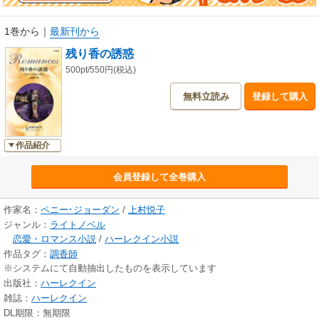
1巻から
｜
最新刊から
残り香の誘惑
500pt/550円(税込)
無料立読み
登録して購入
作品紹介
会員登録して全巻購入
作家名：
ペニー･ジョーダン
/
上村悦子
ジャンル：
ライトノベル
恋愛・ロマンス小説
/
ハーレクイン小説
作品タグ：
調香師
※システムにて自動抽出したものを表示しています
出版社：
ハーレクイン
雑誌：
ハーレクイン
DL期限：無期限