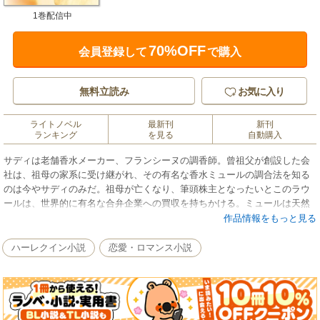
1巻配信中
70%OFF
会員登録して
で購入
無料立読み
お気に入り
ライトノベル
最新刊
新刊
ランキング
を見る
自動購入
サディは老舗香水メーカー、フランシーヌの調香師。曾祖父が創設した会
社は、祖母の家系に受け継がれ、その有名な香水ミュールの調合法を知る
のは今やサディのみだ。祖母が亡くなり、筆頭株主となったいとこのラウ
ールは、世界的に有名な合弁企業への買収を持ちかける。ミュールは天然
素材のみで作られ、年間の生産量は限られている。合理的な経営方針をと
作品情報をもっと見る
る大企業のもとでは、きっと名声を失うわ。サディは話し合いをするため
にラウールのオフィスへと向かった。だが、オフィスに足を踏み入れたと
ハーレクイン小説
恋愛・ロマンス小説
たん、その場に凍りついた。目の前にいたのは、香水の見本市で会ったハ
ンサムな男性――あのときサディを、香水同様に売り物か、と蔑んだ男だ
った。■南フランス、コートダジュールの小さな町を舞台に、有名な香水を
めぐって繰り広げられるゴージャスな恋物語です。