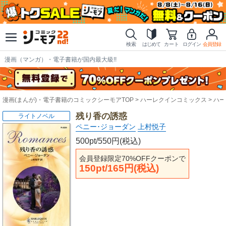
検索
はじめて
カート
ログイン
会員登録
漫画（マンガ）・電子書籍が国内最大級!!
漫画(まんが)・電子書籍のコミックシーモアTOP
ハーレクインコミックス
ハー
残り香の誘惑
ライトノベル
ペニー･ジョーダン
上村悦子
500pt/550円(税込)
会員登録限定70%OFFクーポンで
150pt/165円(税込)