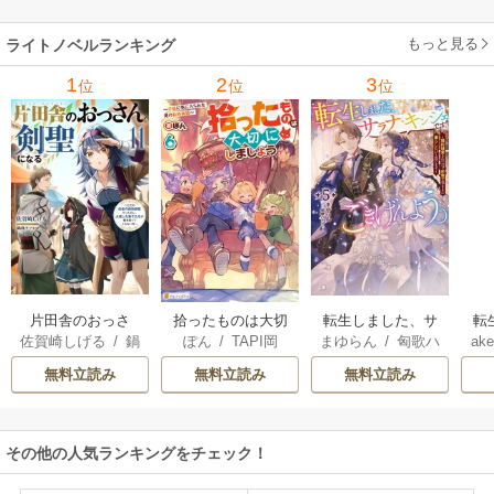
ーガン
/
星合操
/
ア
ウェイ
/
一重夕子
ーディ
/
海野みつる
ザ
ン･ウィール
/
津寺
/
サラ･ウッド
もっと見る
/
流
ライトノベルランキング
里可子
水凛子
1
2
3
位
位
位
片田舎のおっさ
拾ったものは大切
転生しました、サ
転
佐賀崎しげる
/
鍋
ぽん
/
TAPI岡
まゆらん
/
匈歌ハ
ake
ん、剣聖になる
にしましょう ～子
ラナ・キンジェで
帝
島テツヒロ
トリ
～ただの田舎の剣
狼に気に入られた
す。ごきげんよ
る
無料立読み
無料立読み
無料立読み
術師範だったの
男の転移物語～
う。
に、大成した弟子
たちが俺を放って
その他の人気ランキングをチェック！
くれない件～