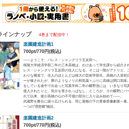
ラインナップ
4巻まで配信中！
楽園建造計画1
700pt/770円(税込)
――ようこそ、パレス・シャングリラ五反田へ。
桜陵大学経済学部二年の三木高穂は、わけあって学生課から紹介さ
レス・シャングリラ五反田の住人になる。そこは一階がアトリエ、
わりな構造で、住人のほとんどは桜大の芸術学部生。高穂の入居初
ーが催されたが、寮のようなノリの和気藹々ぶりに高穂は閉口気味
をしている途中で出会った写真学科二年の蝶野洸には、いきなり写
侵入されたりと、気分を害されっぱなし。ところが、その蝶野にバ
れて以来、彼が高穂の心の不可侵の部分に入り込み始めて――。
武蔵野を舞台に繰り広げられる、同じ屋根の下の青春群像劇第一幕
一つの“理想郷”物語。
楽園建造計画2
700pt/770円(税込)