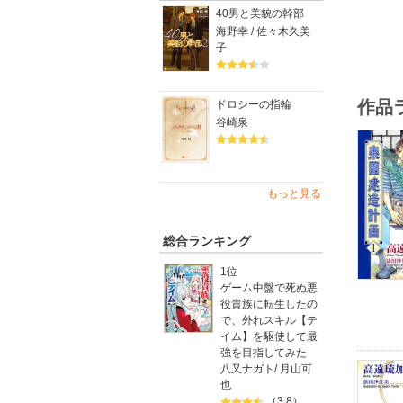
40男と美貌の幹部
海野幸 / 佐々木久美
子
作品
ドロシーの指輪
谷崎泉
もっと見る
総合ランキング
1位
ゲーム中盤で死ぬ悪
役貴族に転生したの
で、外れスキル【テ
イム】を駆使して最
強を目指してみた
八又ナガト
/
月山可
也
（3.8）