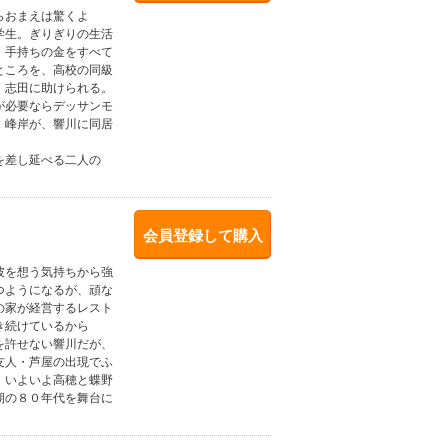
らおまえは驚くよ
学生。ぎりぎりの生活
、手持ちの金をすべて
ところを、高校の同級
、志田に助けられる。
が必要ならデッサンモ
・峰岸が、響川に同居
を差し延べる二人の
会員登録して購入
彼を想う気持ちから強
つようになるが、頑な
の家が経営するレスト
き続けているから
を許せない響川だが、
友人・芦屋の出現でふ
。いよいよ高穂と蝶野
期の８０年代を舞台に