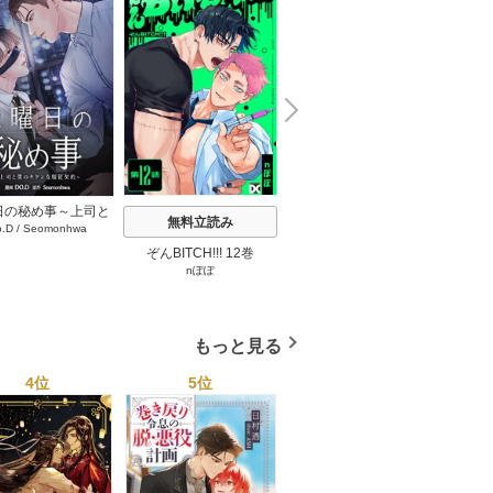
N
x
e
t
日の秘め事～上司と
無料立読み
無料立読み
o.D
/
Seomonhwa
キケンな服従契約～
タテヨミ】 67巻
ぞんBITCH!!! 12巻
最強ヤクザの落とし方 2
見ない
nぽぽ
下瀬川ひなる
巻
もっと見る
4位
5位
6位