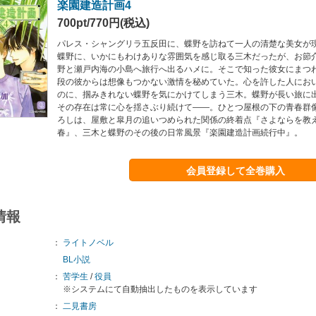
楽園建造計画4
700pt/770円(税込)
パレス・シャングリラ五反田に、蝶野を訪ねて一人の清楚な美女が
蝶野に、いかにもわけありな雰囲気を感じ取る三木だったが、お節
野と瀬戸内海の小島へ旅行へ出るハメに。そこで知った彼女にまつ
段の彼からは想像もつかない激情を秘めていた。心を許した人にお
のに、掴みきれない蝶野を気にかけてしまう三木。蝶野が長い旅に
その存在は常に心を揺さぶり続けて――。ひとつ屋根の下の青春群
ろしは、屋敷と皐月の追いつめられた関係の終着点『さよならを教
春』、三木と蝶野のその後の日常風景『楽園建造計画続行中』。
会員登録して全巻購入
情報
：
ライトノベル
BL小説
：
苦学生
/
役員
※システムにて自動抽出したものを表示しています
：
二見書房