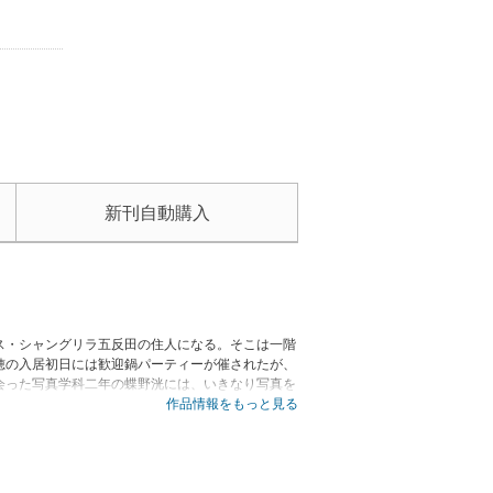
新刊自動購入
ス・シャングリラ五反田の住人になる。そこは一階
穂の入居初日には歓迎鍋パーティーが催されたが、
会った写真学科二年の蝶野洸には、いきなり写真を
イトに駆り出されて以来、彼が高穂の心の不可侵の
作品情報をもっと見る
の“理想郷”物語。