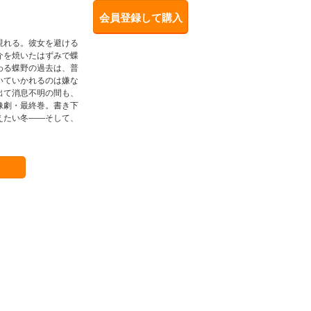
会員登録して購入
現れる。彼女を避ける
介を焼いたはずみで蝶
わる蝶野の過去は、普
いていかれるのは嫌な
出て消息不明の間も、
像劇・最終巻。書き下
えたい冬――そして、