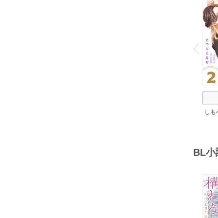
o
v
P
r
e
i
u
しも
ろし
BL
o