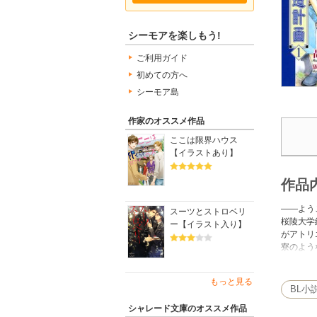
シーモアを楽しもう!
ご利用ガイド
初めての方へ
シーモア島
作家のオススメ作品
ここは限界ハウス
【イラストあり】
作品
――よう
スーツとストロベリ
桜陵大学
ー【イラスト入り】
がアトリ
寮のよう
撮られた
部分に入
もっと見る
武蔵野を
BL小
シャレード文庫のオススメ作品