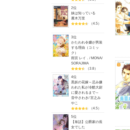
2位
妹は知っている
雁木万里
（4.5）
3位
かたわれ令嬢が男装
する理由（コミッ
ク）
雨宮 レイ．
/
MONA
/
SORAJIMA
（3.8）
4位
黒妖の花嫁～忌み嫌
われた私が冷酷大尉
に愛されるまで～
音中さわき
/
宮之み
やこ
（4.5）
5位
【単話】公爵家の長
女でした