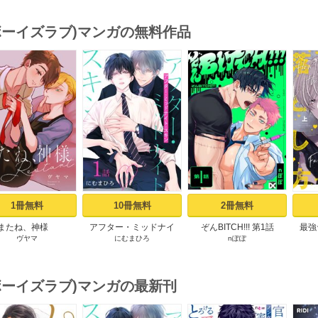
(ボーイズラブ)マンガの無料作品
s
1冊無料
10冊無料
2冊無料
またね、神様
アフター・ミッドナイ
ぞんBITCH!!! 第1話
最強
ヴヤマ
にむまひろ
nぽぽ
tart［ばら売り］ プ
ト・スキン［ばら売り］
【コ
ロローグ
第1話
お
(ボーイズラブ)マンガの最新刊