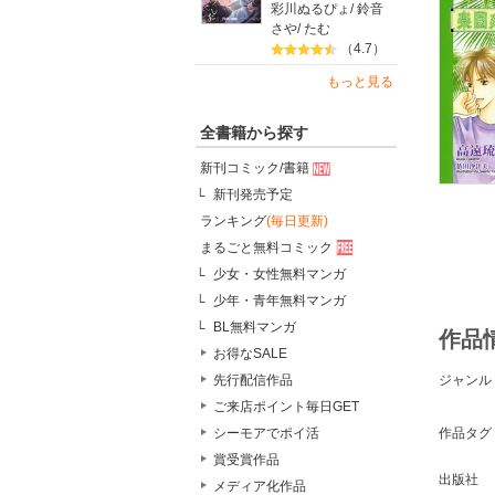
彩川ぬるぴょ
/
鈴音
さや
/
たむ
（4.7）
もっと見る
全書籍から探す
新刊コミック/書籍
新刊発売予定
ランキング
(毎日更新)
まるごと無料コミック
少女・女性無料マンガ
少年・青年無料マンガ
BL無料マンガ
作品
お得なSALE
先行配信作品
ジャンル
ご来店ポイント毎日GET
シーモアでポイ活
作品タグ
賞受賞作品
出版社
メディア化作品