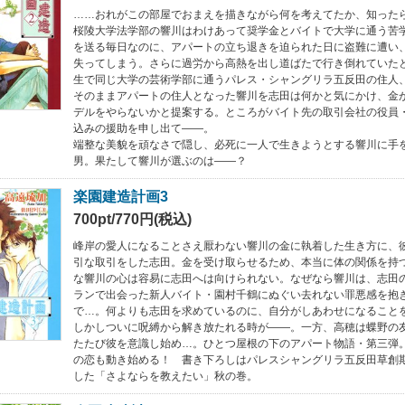
……おれがこの部屋でおまえを描きながら何を考えてたか、知った
桜陵大学法学部の響川はわけあって奨学金とバイトで大学に通う苦
を送る毎日なのに、アパートの立ち退きを迫られた日に盗難に遭い
失ってしまう。さらに過労から高熱を出し道ばたで行き倒れていた
生で同じ大学の芸術学部に通うパレス・シャングリラ五反田の住人
そのままアパートの住人となった響川を志田は何かと気にかけ、金
デルをやらないかと提案する。ところがバイト先の取引会社の役員
込みの援助を申し出て――。
端整な美貌を頑なさで隠し、必死に一人で生きようとする響川に手
男。果たして響川が選ぶのは――？
楽園建造計画3
700pt/770円(税込)
峰岸の愛人になることさえ厭わない響川の金に執着した生き方に、
引な取引をした志田。金を受け取らせるため、本当に体の関係を持
な響川の心は容易に志田へは向けられない。なぜなら響川は、志田
ランで出会った新人バイト・園村千鶴にぬぐい去れない罪悪感を抱
で…。何よりも志田を求めているのに、自分がしあわせになること
しかしついに呪縛から解き放たれる時が――。一方、高穂は蝶野の
たたび彼を意識し始め…。ひとつ屋根の下のアパート物語・第三弾
の恋も動き始める！ 書き下ろしはパレスシャングリラ五反田草創
した「さよならを教えたい」秋の巻。