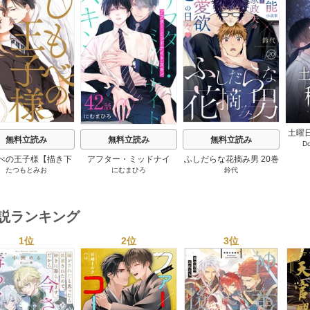
s
土曜
無料立読み
無料立読み
無料立読み
D
僕の
【
べの王子様【描き下
アフター・ミッドナイ
ふしだらな花摘み男 20巻
たつもとみお
にむまひろ
鈴代
おまけ付き特装版】
ト・スキン［ばら売り］
2巻
42巻
小説ランキング
1位
2位
3位
s