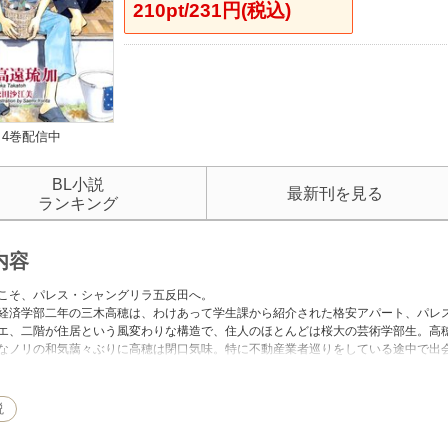
210pt/231円(税込)
4巻配信中
BL小説
最新刊を見る
ランキング
内容
こそ、パレス・シャングリラ五反田へ。
経済学部二年の三木高穂は、わけあって学生課から紹介された格安アパート、パレ
エ、二階が住居という風変わりな構造で、住人のほとんどは桜大の芸術学部生。高
なノリの和気藹々ぶりに高穂は閉口気味。特に不動産業者巡りをしている途中で出
り部屋に侵入されたりと、気分を害されっぱなし。ところが、その蝶野にバーのバ
り込み始めて――。
舞台に繰り広げられる、同じ屋根の下の青春群像劇第一幕。書き下ろしは、もう一つ
説