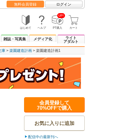
無料会員登録
ログイン
UP!
はじめて
ヘルプ
PT購入
カート
ライト
雑誌・写真集
メディア化
アダルト
文庫
楽園建造計画
楽園建造計画1
会員登録して
70%OFFで購入
お気に入りに追加
配信中の最新刊へ