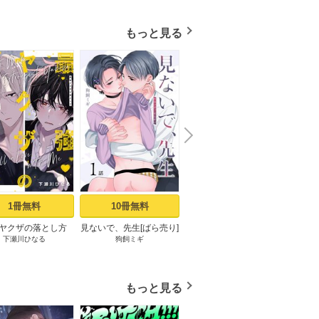
もっと見る
N
x
e
t
1冊無料
10冊無料
3冊無料
ヤクザの落とし方
見ないで、先生[ばら売り]
良い子だね守屋くん［ば
最強
下瀬川ひなる
狗飼ミギ
堀すいか
ミックシーモア限定
第1話
ら売り］ 第1話
［ば
まけ付き】 上
もっと見る