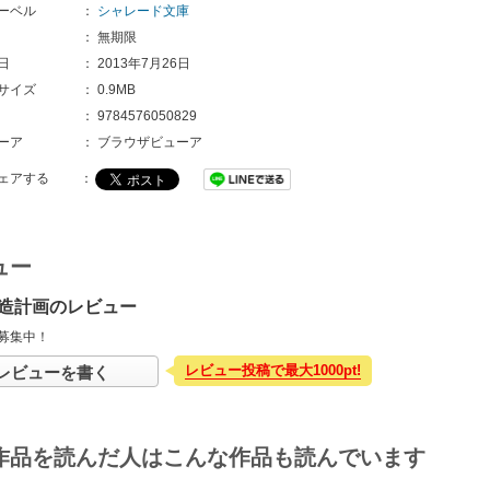
ーベル
：
シャレード文庫
：
無期限
日
：
2013年7月26日
サイズ
：
0.9MB
：
9784576050829
ーア
：
ブラウザビューア
ェアする
：
ュー
造計画のレビュー
募集中！
レビュー投稿で最大1000pt!
レビューを書く
作品を読んだ人はこんな作品も読んでいます