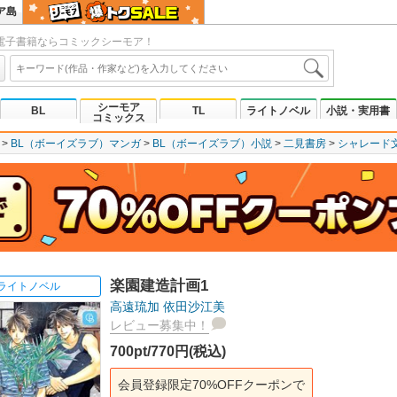
ア島
電子書籍ならコミックシーモア！
シーモア
BL
TL
ライトノベル
小説・実用書
コミックス
BL（ボーイズラブ）マンガ
BL（ボーイズラブ）小説
二見書房
シャレード
楽園建造計画1
ライトノベル
高遠琉加
依田沙江美
レビュー募集中！
700pt/770円(税込)
会員登録限定70%OFFクーポンで