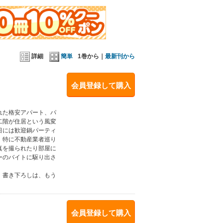
詳細
簡単
1巻から｜
最新刊から
会員登録して購入
れた格安アパート、パ
二階が住居という風変
日には歓迎鍋パーティ
。特に不動産業者巡り
真を撮られたり部屋に
ーのバイトに駆り出さ
。書き下ろしは、もう
会員登録して購入