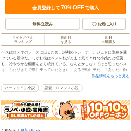
70%OFF
会員登録して
で購入
無料立読み
お気に入り
ライトノベル
最新刊
新刊
ランキング
を見る
自動購入
ベスはロデオのレースに出るため、評判のトレーナー、ジェドに訓練を受
けている最中だ。しかし彼はベスをわがままで気まぐれな小娘だと軽蔑
し、冷ややかな態度をとり続けている。なんとかしなくてはと思ったベス
は、ふたりきりで車に乗っていたときに、ある行動に出た。「あなたに触
れる練習をしたほうがよさそうね」シートベルトをはずし、運転中のジェ
作品情報をもっと見る
ドに体を押しつけたのだ。「何をやってるんだ！ 自分の席に戻れ！」動
揺するジェドを、ベスはさらにからかった。「あなたって優しくないの
ハーレクイン小説
恋愛・ロマンス小説
ね」その瞬間ジェドは乱暴に車を止め……。
1巻から
｜
最新刊から