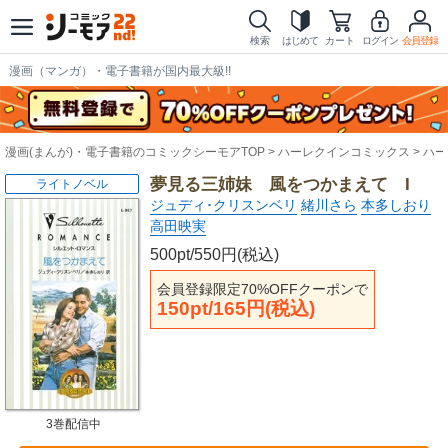
検索
はじめて
カート
ログイン
会員登録
漫画（マンガ）・電子書籍が国内最大級!!
漫画(まんが)・電子書籍のコミックシーモアTOP
ハーレクインコミックス
ハー
夢見る三姉妹 風をつかまえて I
ライトノベル
ジュディ･クリスンベリ
緒川さら
本多しおり
高田映実
500pt/550円(税込)
会員登録限定70%OFFクーポンで
150pt/165円(税込)
3巻配信中