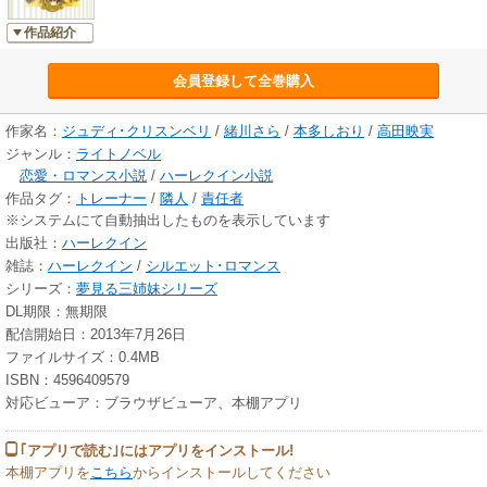
作品紹介
会員登録して全巻購入
作家名：
ジュディ･クリスンベリ
/
緒川さら
/
本多しおり
/
高田映実
ジャンル：
ライトノベル
恋愛・ロマンス小説
/
ハーレクイン小説
作品タグ：
トレーナー
/
隣人
/
責任者
※システムにて自動抽出したものを表示しています
出版社：
ハーレクイン
雑誌：
ハーレクイン
/
シルエット･ロマンス
シリーズ：
夢見る三姉妹シリーズ
DL期限：無期限
配信開始日：2013年7月26日
ファイルサイズ：0.4MB
ISBN：4596409579
対応ビューア：ブラウザビューア、本棚アプリ
｢アプリで読む｣にはアプリをインストール!
本棚アプリを
こちら
からインストールしてください