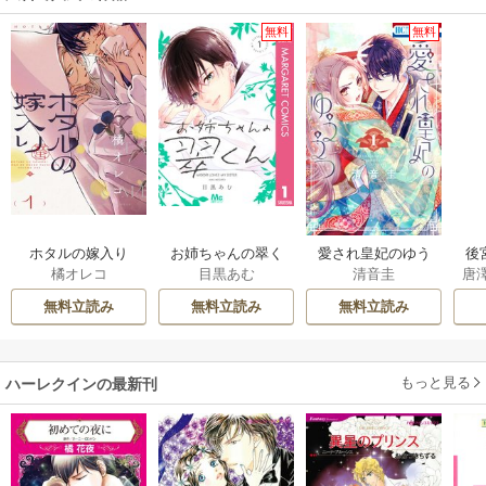
無料
無料
ホタルの嫁入り
お姉ちゃんの翠く
愛され皇妃のゆう
後
橘オレコ
目黒あむ
清音圭
唐
ん
うつ
は
無料立読み
無料立読み
無料立読み
もっと見る
ハーレクインの最新刊