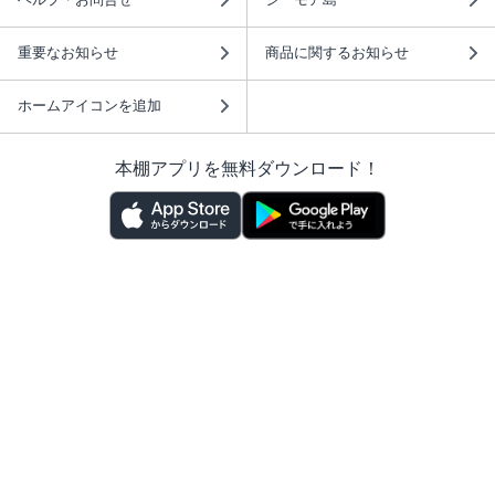
重要なお知らせ
商品に関するお知らせ
ホームアイコンを追加
本棚アプリを無料ダウンロード！
本棚アプリについて
このサイトについて
推奨環境
利用規約
ISBN検索
プライバシーポリシー
情報セキュリティーポリシー
特定商取引法に基づく表示
安心してお使いいただくために
ABJマークは、この電子書店・電子書籍配信サービスが、 著作権者からコンテ
ンツ使用許諾を得た正規版配信サービスであることを示す登録商標（登録番号
第6091713号）です。 詳しくは［ABJマーク］または［電子出版制作・流通協
議会］で検索してください。
(C)NTTソルマーレ