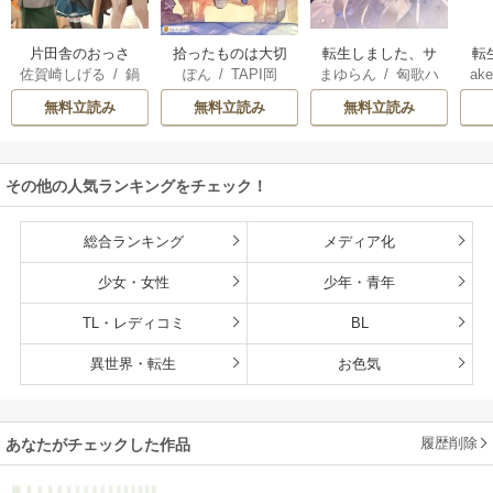
片田舎のおっさ
拾ったものは大切
転生しました、サ
転
佐賀崎しげる
/
鍋
ぽん
/
TAPI岡
まゆらん
/
匈歌ハ
ake
ん、剣聖になる
にしましょう ～子
ラナ・キンジェで
帝
島テツヒロ
トリ
～ただの田舎の剣
狼に気に入られた
す。ごきげんよ
る
無料立読み
無料立読み
無料立読み
術師範だったの
男の転移物語～
う。
に、大成した弟子
たちが俺を放って
その他の人気ランキングをチェック！
くれない件～
総合ランキング
メディア化
少女・女性
少年・青年
TL・レディコミ
BL
異世界・転生
お色気
履歴削除
あなたがチェックした作品