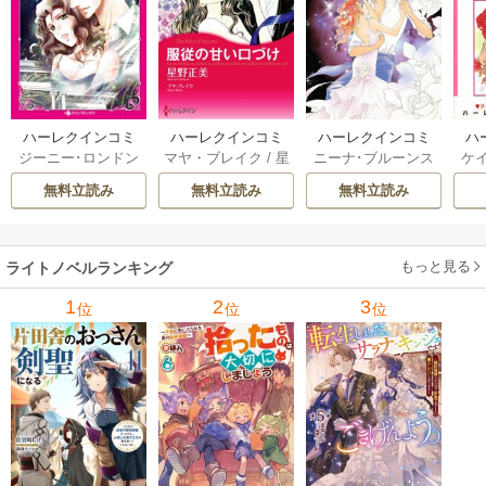
ハーレクインコミ
ハーレクインコミ
ハーレクインコミ
ハ
ジーニー･ロンドン
マヤ・ブレイク
/
星
ニーナ･ブルーンス
ケ
ックス セット 202
ックス セット 202
ックス セット 202
ック
/
橘花夜
/
メアリ
野正美
/
ヘレン･ブ
/
おおつきちずる
/
/
J
6年 vol.1064 1巻
6年 vol.1002 1巻
6年 vol.1063 1巻
6年
無料立読み
無料立読み
無料立読み
ー･ライアンズ
/
花
ルックス
/
のわきね
レベッカ･ヨーク
/
ス
牟礼サキ
/
サラ･モ
い
/
マーガレット･
稜敦水
/
ケイト･ハ
ル
ーガン
/
星合操
/
ア
ウェイ
/
一重夕子
ーディ
/
海野みつる
ザ
ン･ウィール
/
津寺
/
サラ･ウッド
もっと見る
/
流
ライトノベルランキング
里可子
水凛子
1
2
3
位
位
位