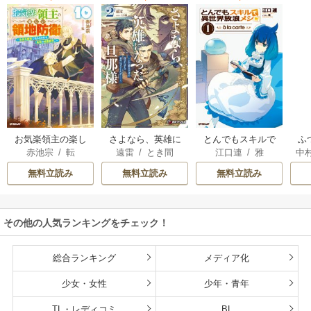
お気楽領主の楽し
さよなら、英雄に
とんでもスキルで
ふ
赤池宗
/
転
遠雷
/
とき間
江口連
/
雅
中
い領地防衛
なった旦那様 ～た
異世界放浪メシ
だ祈るだけの役立
無料立読み
無料立読み
無料立読み
たずな妻のはずで
したが……～
その他の人気ランキングをチェック！
総合ランキング
メディア化
少女・女性
少年・青年
TL・レディコミ
BL