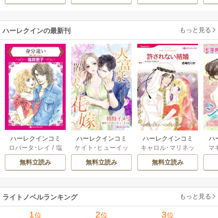
溺愛してくれてい
ます～
もっと見る
ハーレクインの最新刊
ハーレクインコミ
ハーレクインコミ
ハーレクインコミ
ハ
ロバータ･レイ
/
塩
ケイト･ヒューイッ
キャロル･マリネッ
マ
ックス セット 202
ックス セット 202
ックス セット 202
ック
森恵子
/
ケイトリ
ト
/
椿野イメリ
/
ニ
リ
/
杏崎もりか
/
キ
七
6年 vol.1210 1巻
6年 vol.1148 1巻
6年 vol.1095 1巻
6年
無料立読み
無料立読み
無料立読み
ン･クルーズ
/
高倉
コル･バーナム
/
高
ャロライン･ジャン
ッ
知子
/
アイリーン･
井みお
/
メッツィ･
ツ
/
牧あけみ
ウィルクス
/
小林博
ヒングル
/
秋乃なな
美
/
キャロル･マリ
み
もっと見る
ライトノベルランキング
ネッリ
/
緒形裕美
1
2
3
位
位
位