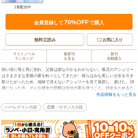
1巻配信中
70%OFF
会員登録して
で購入
無料立読み
お気に入り
ライトノベル
最新刊
新刊
ランキング
を見る
自動購入
幼い頃に母と死に別れ、父親は誰なのかもわからない。孤児のアシュリー
はさまざまな里親の家を転々としてきたが、彼らはみな美しい少女を引き
取りたがったため、地味で冴えないアシュリーを見て落胆し、虐げた。18
歳になった今、そんな彼女の悲願は自分の家を持つこと。頭金をためるた
めに、人里離れた荒野に住む貴族の秘書の職を得る。雇い主のジャック・
作品情報をもっと見る
マーチャントのもとを初めて訪れた日、傲慢だが大人の色香ただよう彼
に、アシュリーは危険すら感じた。すると、まだあどけなさの残る彼女を
ハーレクイン小説
恋愛・ロマンス小説
見てジャックが皮肉を放った。「もっと経験豊富な女性に来てもらいたか
った」■英国を代表する小説家、ジェーン・オースティンとブロンテ姉妹が
生み出した豊穣なロマンの世界。傑作『ジェーン・エア』をモチーフに、
S・ケンドリックが新たな快作を創り上げました！