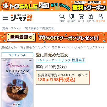
検索
はじめて
カート
ログイン
会員登録
漫画（マンガ）・電子書籍が国内最大級!!
漫画(まんが)・電子書籍のコミックシーモアTOP
ハーレクインコミックス
ハー
愛に目覚めた乙女
ライトノベル
シャロン･ケンドリック
松尾当子
600pt/660円(税込)
会員登録限定70%OFFクーポンで
180pt/198円(税込)