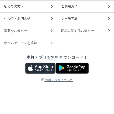
初めての方へ
ご利用ガイド
ヘルプ・お問合せ
シーモア島
重要なお知らせ
商品に関するお知らせ
ホームアイコンを追加
本棚アプリを無料ダウンロード！
本棚アプリについて
このサイトについて
推奨環境
利用規約
ISBN検索
プライバシーポリシー
情報セキュリティーポリシー
特定商取引法に基づく表示
安心してお使いいただくために
ABJマークは、この電子書店・電子書籍配信サービスが、 著作権者からコンテ
ンツ使用許諾を得た正規版配信サービスであることを示す登録商標（登録番号
第6091713号）です。 詳しくは［ABJマーク］または［電子出版制作・流通協