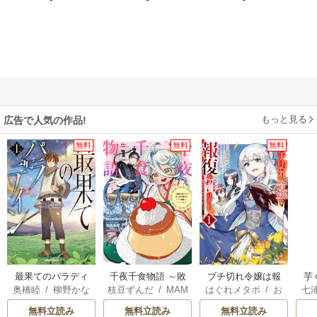
もっと見る
広告で人気の作品!
無料
無料
無料
最果てのパラディ
千夜千食物語 ～敗
ブチ切れ令嬢は報
芋
奥橋睦
/
柳野かな
枝豆ずんだ
/
MAM
はぐれメタボ
/
お
七
ン
国の姫ですが氷の
復を誓いました。
悪
た
/
輪くすさが
AKOTO
/
鴉羽凛燈
おのいも
/
昌未
げ
皇子殿下がどうも
ら
無料立読み
無料立読み
無料立読み