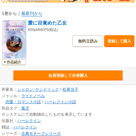
1巻から
｜
最新刊から
愛に目覚めた乙女
600pt/660円(税込)
無料立読み
登録して購入
作品紹介
会員登録して全巻購入
作家名：
シャロン･ケンドリック
/
松尾当子
ジャンル：
ライトノベル
恋愛・ロマンス小説
/
ハーレクイン小説
作品タグ：
孤児
※システムにて自動抽出したものを表示しています
出版社：
ハーレクイン
雑誌：
ハーレクイン
シリーズ：
古典モチーフシリーズ