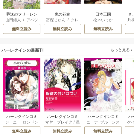
葬送のフリーレン
鬼の花嫁
日本三國
さ
山田鐘人
/
アベツ
富樫じゅん
/
クレ
松木いっか
片
冷
カサ
ハ
ィ
無料立読み
無料立読み
無料立読み
き
もっと見る
ハーレクインの最新刊
ハーレクインコミ
ハーレクインコミ
ハーレクインコミ
ハ
ジーニー･ロンドン
マヤ・ブレイク
/
星
ニーナ･ブルーンス
ケ
ックス セット 202
ックス セット 202
ックス セット 202
ック
/
橘花夜
/
メアリ
野正美
/
ヘレン･ブ
/
おおつきちずる
/
/
J
6年 vol.1064 1巻
6年 vol.1002 1巻
6年 vol.1063 1巻
6年
無料立読み
無料立読み
無料立読み