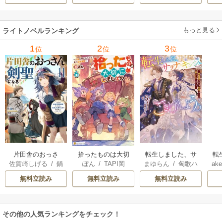
ー･ライアンズ
/
花
ルックス
/
のわきね
レベッカ･ヨーク
/
ス
牟礼サキ
/
サラ･モ
い
/
マーガレット･
稜敦水
/
ケイト･ハ
ル
ーガン
/
星合操
/
ア
ウェイ
/
一重夕子
ーディ
/
海野みつる
ザ
ン･ウィール
/
津寺
/
サラ･ウッド
もっと見る
/
流
ライトノベルランキング
里可子
水凛子
1
2
3
位
位
位
片田舎のおっさ
拾ったものは大切
転生しました、サ
転
佐賀崎しげる
/
鍋
ぽん
/
TAPI岡
まゆらん
/
匈歌ハ
ake
ん、剣聖になる
にしましょう ～子
ラナ・キンジェで
帝
島テツヒロ
トリ
～ただの田舎の剣
狼に気に入られた
す。ごきげんよ
る
無料立読み
無料立読み
無料立読み
術師範だったの
男の転移物語～
う。
に、大成した弟子
たちが俺を放って
その他の人気ランキングをチェック！
くれない件～