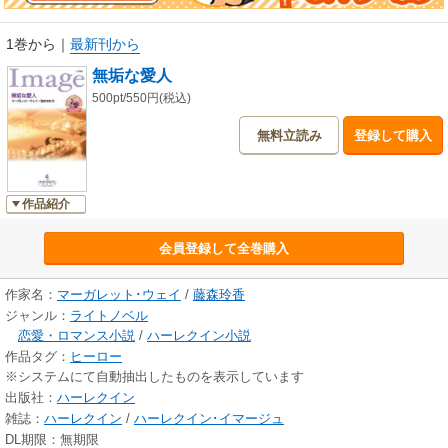
1巻から
｜
最新刊から
無垢な愛人
500pt/550円(税込)
無料立読み
登録して購入
作品紹介
会員登録して全巻購入
作家名：
マーガレット･ウェイ
/
藤森玲香
ジャンル：
ライトノベル
恋愛・ロマンス小説
/
ハーレクイン小説
作品タグ：
ヒーロー
※システムにて自動抽出したものを表示しています
出版社：
ハーレクイン
雑誌：
ハーレクイン
/
ハーレクイン･イマージュ
DL期限：無期限