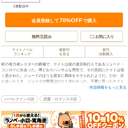
1巻配信中
70%OFF
会員登録して
で購入
無料立読み
お気に入り
ライトノベル
最新刊
新刊
ランキング
を見る
自動購入
町の有力者レスターの葬儀で、ケイトは彼の遺言執行人であるジュード・
コンロイに出会った。噂どおりハンサムな男性で、その笑顔にケイトは強
く惹かれた。ジュードのほうも彼女に興味をそそられたようだ。だが、次
に会ったとき、ジュードの態度はひどく冷たかった。不審に思ったケイト
が理由を尋ねると、彼は遺言書の驚くべき内容を告げた。レスターは顔見
作品情報をもっと見る
知りでしかないケイトに、莫大な財産を残したという。そのせいで、ジュ
ードが誤解を抱いているのは明らかだった。ケイトがレスターの愛人だっ
ハーレクイン小説
恋愛・ロマンス小説
たと思っているのだ。■いわれなき理由からヒーローから目の敵にされるヒ
ロインに、愛の祝福は訪れるのでしょうか。最後まで目が離せない展開で
す。