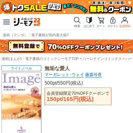
検索
はじめて
カート
ログイン
会員登録
漫画（マンガ）・電子書籍が国内最大級!!
漫画(まんが)・電子書籍のコミックシーモアTOP
ハーレクインコミックス
ハー
無垢な愛人
ライトノベル
マーガレット･ウェイ
藤森玲香
500pt/550円(税込)
会員登録限定70%OFFクーポンで
150pt/165円(税込)