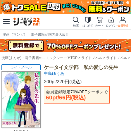
検索
はじめて
カート
ログイン
会員登録
漫画（マンガ）・電子書籍が国内最大級!!
漫画(まんが)・電子書籍のコミックシーモアTOP
ライトノベル
ライトノベル
ケータイ文学部 私の愛しの先生
ライトノベル
中島ゆうあ
200pt/220円(税込)
会員登録限定70%OFFクーポンで
60pt/66円(税込)