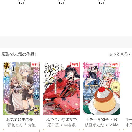
もっと見る
広告で人気の作品!
無料
無料
無料
お気楽領主の楽し
ふつつかな悪女で
千夜千食物語 ～敗
ル
青色まろ
/
赤池
尾羊英
/
中村颯
枝豆ずんだ
/
MAM
木
い領地防衛
はございますが ～
国の姫ですが氷の
令
宗
/
転
希
/
ゆき哉
AKOTO
/
鴉羽凛燈
透
雛宮蝶鼠とりかえ
皇子殿下がどうも
自