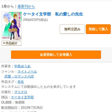
1巻から
｜
最新刊から
ケータイ文学部 私の愛しの先生
200pt/220円(税込)
無料立読み
登録して購入
作品紹介
会員登録して全巻購入
作家名：
中島ゆうあ
ジャンル：
ライトノベル
恋愛・ロマンス小説
作品タグ：
先生
※システムにて自動抽出したものを表示しています
出版社：
マリクロ
雑誌：
ケータイ文学部
DL期限：無期限
配信開始日：2013年7月26日