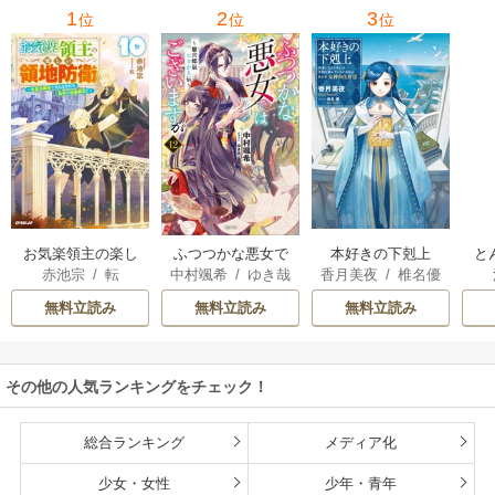
1
2
3
位
位
位
お気楽領主の楽し
本好きの下剋上
と
ふつつかな悪女で
赤池宗
/
転
香月美夜
/
椎名優
中村颯希
/
ゆき哉
い領地防衛
はございますが
無料立読み
無料立読み
無料立読み
その他の人気ランキングをチェック！
総合ランキング
メディア化
少女・女性
少年・青年