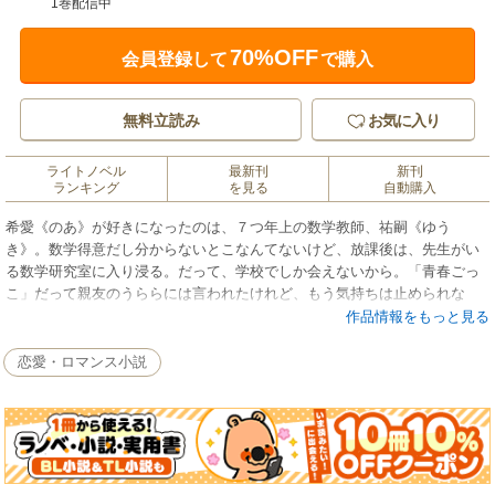
1巻配信中
70%OFF
会員登録して
で購入
無料立読み
お気に入り
ライトノベル
最新刊
新刊
ランキング
を見る
自動購入
希愛《のあ》が好きになったのは、７つ年上の数学教師、祐嗣《ゆう
き》。数学得意だし分からないとこなんてないけど、放課後は、先生がい
る数学研究室に入り浸る。だって、学校でしか会えないから。「青春ごっ
こ」だって親友のうららには言われたけれど、もう気持ちは止められな
い。だけど、持ち上がりだと聞いていた授業の担当から祐嗣が外された。
作品情報をもっと見る
それって、やっぱり、わたしのせい？ 先生に迷惑かけたくないのに……
恋愛・ロマンス小説