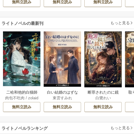
無料立読み
無料立読み
無料立読み
伝～
溺愛してくれてい
ます～
もっと見る
ライトノベルの最新刊
白い結婚のはずな
二哈和他的白猫師
断罪されたのに鏡
取
東雲すみれ
肉包不吃肉
/
zolaid
白鷺れい
のに、旦那様の指
尊 5-6巻
公さまが私を鏡牢
女
a
/
石原理夏
先が止まりません
から出してくれま
科
無料立読み
無料立読み
無料立読み
（挿絵版） 1巻
せん（挿絵版） 1巻
軍
た
ます
もっと見る
ライトノベルランキング