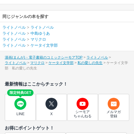
同じジャンルの本を探す
ライトノベル
>
ライトノベル
ライトノベル
>
中島ゆうあ
ライトノベル
>
マリクロ
ライトノベル
>
ケータイ文学部
漫画(まんが)・電子書籍のコミックシーモアTOP
ライトノベル
ライトノベル
マリクロ
ケータイ文学部
私の愛しの先生
ケータイ文学
部 私の愛しの先生
最新情報はここからチェック！
限定特典GET
シーモア
メルマガ
LINE
X
ちゃんねる
登録
お得にポイントゲット！