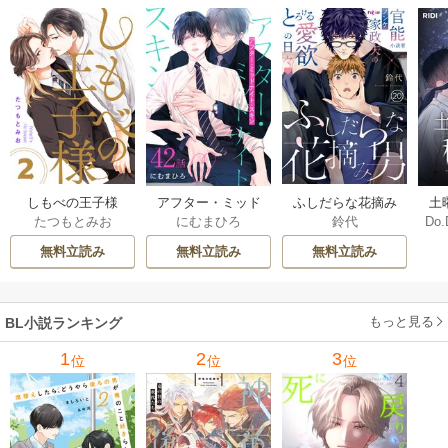
しもべの王子様
ふしだらな花摘み
アフター・ミッド
土
たつもとみお
鈴代
にむまひろ
Do.
【描き下ろしおま
男 20巻
ナイト・スキン
上
け付き特装版】 2巻
［ばら売り］ 42巻
な
無料立読み
無料立読み
無料立読み
もっと見る
BL小説ランキング
1
2
3
位
位
位