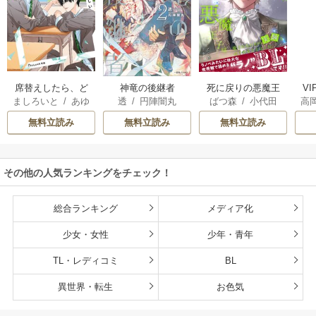
席替えしたら、ど
神竜の後継者
死に戻りの悪魔王
V
ましろいと
/
あゆ
透
/
円陣闇丸
ばつ森
/
小代田
高
うやら後ろの男が
子は、愛されるた
河
俺のこと好きらし
めの実験をはじめ
無料立読み
無料立読み
無料立読み
い
ることにした。
その他の人気ランキングをチェック！
総合ランキング
メディア化
少女・女性
少年・青年
TL・レディコミ
BL
異世界・転生
お色気