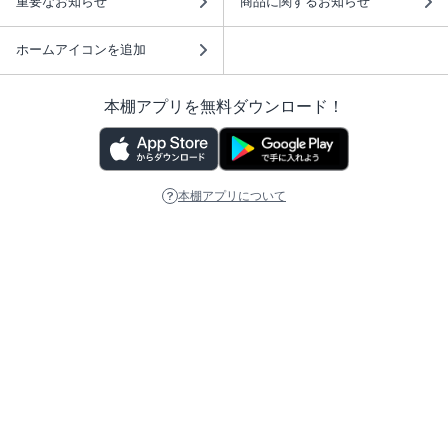
重要なお知らせ
商品に関するお知らせ
ホームアイコンを追加
本棚アプリを無料ダウンロード！
本棚アプリについて
このサイトについて
推奨環境
利用規約
ISBN検索
プライバシーポリシー
情報セキュリティーポリシー
特定商取引法に基づく表示
安心してお使いいただくために
ABJマークは、この電子書店・電子書籍配信サービスが、 著作権者からコンテ
ンツ使用許諾を得た正規版配信サービスであることを示す登録商標（登録番号
第6091713号）です。 詳しくは［ABJマーク］または［電子出版制作・流通協
議会］で検索してください。
(C)NTTソルマーレ