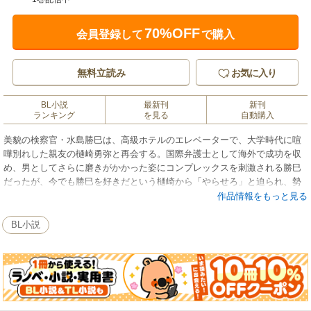
70%OFF
会員登録して
で購入
無料立読み
お気に入り
BL小説
最新刊
新刊
ランキング
を見る
自動購入
美貌の検察官・水島勝巳は、高級ホテルのエレベーターで、大学時代に喧
嘩別れした親友の樋崎勇弥と再会する。国際弁護士として海外で成功を収
め、男としてさらに磨きがかかった姿にコンプレックスを刺激される勝巳
だったが、今でも勝巳を好きだという樋崎から「やらせろ」と迫られ、勢
いと成りゆきでたっぷりと奪われてしまう。さらに色男極道組長の誘惑
作品情報をもっと見る
や、セクシー美女判事も加わって、勝巳の清く正しい公僕生活はどうな
る！？
BL小説