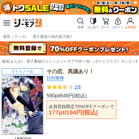
検索
はじめて
カート
ログイン
会員登録
漫画（マンガ）・電子書籍が国内最大級!!
漫画(まんが)・電子書籍のコミックシーモアTOP
BL（ボーイズラブ）マンガ
その恋、異議あり！
ライトノベル
日向唯稀
2件
590pt/649円(税込)
会員登録限定70%OFFクーポンで
177pt/194円(税込)
1巻配信中