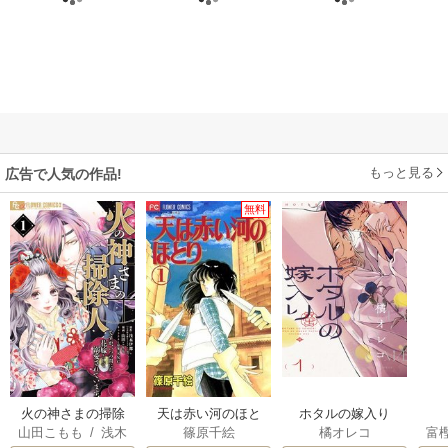
もっと見る
広告で人気の作品!
無料
火の神さまの掃除
天は赤い河のほと
ホタルの嫁入り
山田こもも
/
浅木
篠原千絵
橘オレコ
富
人ですが、いつの
り