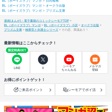
BL（ボーイズラブ）マンガ
>
日向唯稀
BL（ボーイズラブ）マンガ
>
オークラ出版
BL（ボーイズラブ）マンガ
>
プリズム文庫
漫画(まんが)・電子書籍のコミックシーモアTOP
BL（ボーイズラブ）マンガ
BL（ボーイズラブ）小説
オークラ出版
プリズム文庫
検察官と弁護士シリーズ
その恋、異議あり！
最新情報はここからチェック！
限定特典GET
シーモア
メルマガ
LINE
X
ちゃんねる
登録
お得にポイントゲット！
ご来店ポイント
シーモアでポイ活