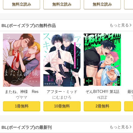
伊都
/
SNC
間にか花嫁として
無料立読み
無料立読み
無料立読み
溺愛されています
もっと見る
BL(ボーイズラブ)の無料作品
ぞんBITCH!!! 第1話
最
またね、神様 Res
アフター・ミッド
nぽぽ
ヴヤマ
にむまひろ
し
tart［ばら売り］
ナイト・スキン
ー
プロローグ
［ばら売り］ 第1話
2冊無料
1冊無料
10冊無料
もっと見る
BL(ボーイズラブ)の最新刊