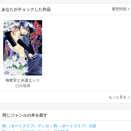
履歴削除
あなたがチェックした作品
検察官と弁護士シリ
日向唯稀
ーズ
もっと見る
同じジャンルの本を探す
BL（ボーイズラブ）マンガ
>
BL（ボーイズラブ）小説