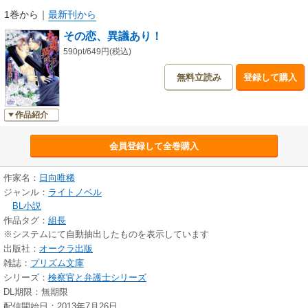
1巻から
｜
最新刊から
その恋、異議あり！
590pt/649円(税込)
無料立読み
登録して購入
作品紹介
会員登録して全巻購入
作家名：
日向唯稀
ジャンル：
ライトノベル
BL小説
作品タグ：
組長
※システムにて自動抽出したものを表示しています
出版社：
オークラ出版
雑誌：
プリズム文庫
シリーズ：
検察官と弁護士シリーズ
DL期限：無期限
配信開始日：2013年7月26日