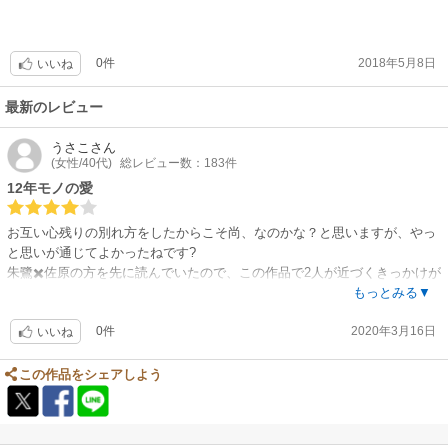
0件
2018年5月8日
いいね
最新のレビュー
うさこ
さん
(女性/40代)
総レビュー数：183件
12年モノの愛
お互い心残りの別れ方をしたからこそ尚、なのかな？と思いますが、やっ
と思いが通じてよかったねです?
朱鷺✖️佐原の方を先に読んでいたので、この作品で2人が近づくきっかけが
わかりました！
もっとみる▼
水島と佐原は似たモノ同士ですかね？
0件
2020年3月16日
いいね
この作品をシェアしよう