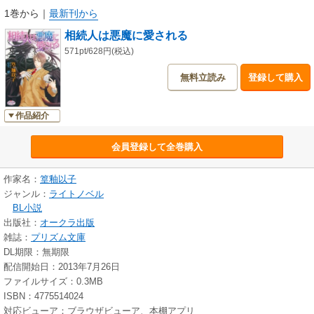
1巻から
｜
最新刊から
相続人は悪魔に愛される
571pt/628円(税込)
無料立読み
登録して購入
作品紹介
会員登録して全巻購入
作家名：
篁釉以子
ジャンル：
ライトノベル
BL小説
出版社：
オークラ出版
雑誌：
プリズム文庫
DL期限：無期限
配信開始日：2013年7月26日
ファイルサイズ：0.3MB
ISBN：4775514024
対応ビューア：ブラウザビューア、本棚アプリ