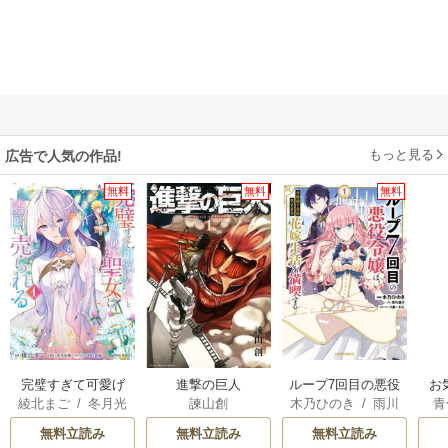
もっと見る
広告で人気の作品!
無料
無料
無料
完璧すぎて可愛げ
進撃の巨人
ループ7回目の悪役
お
綾北まご
/
冬月光
諫山創
木乃ひのき
/
雨川
青
がないと婚約破棄
令嬢は、元敵国で
輝
/
昌未
透子
/
八美☆わん
された聖女は隣国
自由気ままな花嫁
無料立読み
無料立読み
無料立読み
に売られる
生活を満喫する