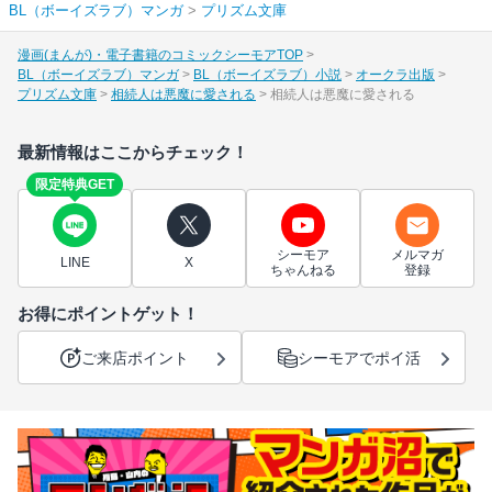
BL（ボーイズラブ）マンガ
>
プリズム文庫
漫画(まんが)・電子書籍のコミックシーモアTOP
BL（ボーイズラブ）マンガ
BL（ボーイズラブ）小説
オークラ出版
プリズム文庫
相続人は悪魔に愛される
相続人は悪魔に愛される
最新情報はここからチェック！
限定特典GET
シーモア
メルマガ
LINE
X
ちゃんねる
登録
お得にポイントゲット！
ご来店ポイント
シーモアでポイ活