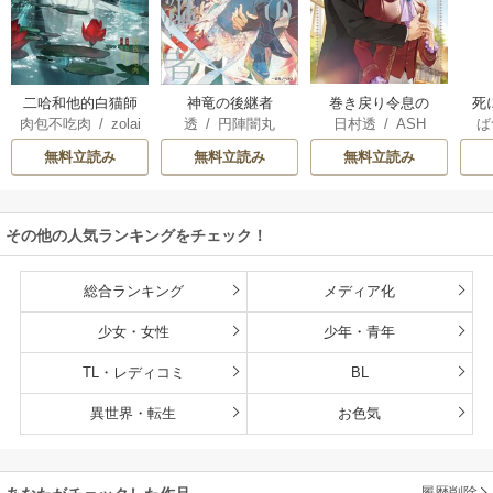
巻き戻り令息の
二哈和他的白猫師
神竜の後継者
死
日村透
/
ASH
肉包不吃肉
/
zolai
透
/
円陣闇丸
ば
脱・悪役計画
尊
子
da
/
石原理夏
め
無料立読み
無料立読み
無料立読み
その他の人気ランキングをチェック！
総合ランキング
メディア化
少女・女性
少年・青年
TL・レディコミ
BL
異世界・転生
お色気
履歴削除