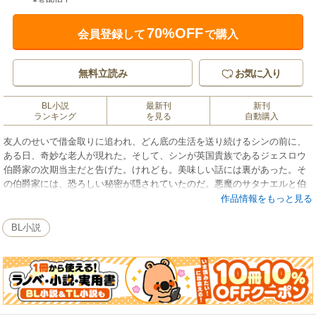
70%OFF
会員登録して
で購入
無料立読み
お気に入り
BL小説
最新刊
新刊
ランキング
を見る
自動購入
友人のせいで借金取りに追われ、どん底の生活を送り続けるシンの前に、
ある日、奇妙な老人が現れた。そして、シンが英国貴族であるジェスロウ
伯爵家の次期当主だと告げた。けれども。美味しい話には裏があった。そ
の伯爵家には、恐ろしい秘密が隠されていたのだ。悪魔のサタナエルと伯
爵家の当主は、八百年以上に亘って、契約を繰り返してきてー。
作品情報をもっと見る
BL小説