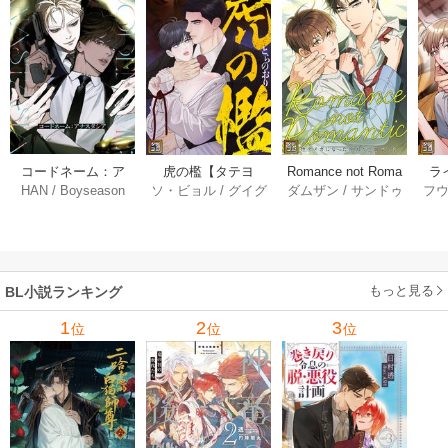
コードネーム：ア
虎の檻【タテヨ
Romance not Roma
ラ
HAN
/
Boyseason
ソ・ビョル
/
グイグ
ダムザン
/
サンドゥ
フ
ナスタシア【タテ
ミ】 55巻
ntic～劣性オメガに
情中
/
ギムミルガ
ヨミ】 31巻
なった原因が上司
でした～【タテヨ
ミ】 32巻
もっと見る
BL小説ランキング
1
2
3
位
位
位