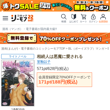
検索
はじめて
カート
ログイン
会員登録
漫画（マンガ）・電子書籍が国内最大級!!
漫画(まんが)・電子書籍のコミックシーモアTOP
BL（ボーイズラブ）マンガ
相続人は悪魔に愛される
ライトノベル
篁釉以子
571pt/628円(税込)
会員登録限定70%OFFクーポンで
171pt/188円(税込)
1巻配信中