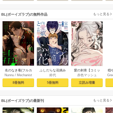
もっと見る
BL(ボーイズラブ)の無料作品
名のなき毒(フルカ
ふしだらな花摘み
愛の刺青【コミッ
穏
Nunnu
/
Mechanist
鈴代
赤色マッシュ
Gre
ラー) 1巻
男 1巻
クシーモア限定
/
Doroh
版】
8冊無料
5冊無料
立読み増量
もっと見る
BL(ボーイズラブ)の最新刊