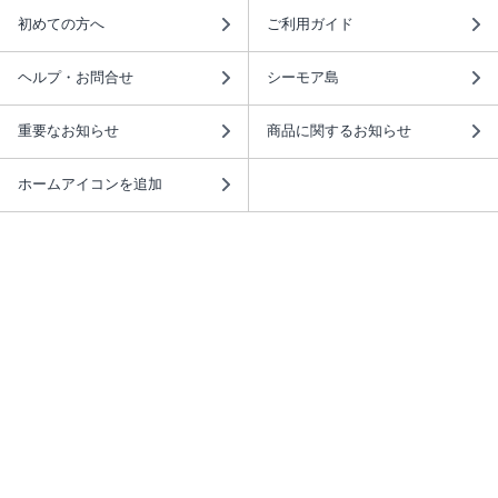
初めての方へ
ご利用ガイド
ヘルプ・お問合せ
シーモア島
重要なお知らせ
商品に関するお知らせ
ホームアイコンを追加
本棚アプリを無料ダウンロード！
本棚アプリについて
このサイトについて
推奨環境
利用規約
ISBN検索
プライバシーポリシー
情報セキュリティーポリシー
特定商取引法に基づく表示
安心してお使いいただくために
ABJマークは、この電子書店・電子書籍配信サービスが、 著作権者からコンテ
ンツ使用許諾を得た正規版配信サービスであることを示す登録商標（登録番号
第6091713号）です。 詳しくは［ABJマーク］または［電子出版制作・流通協