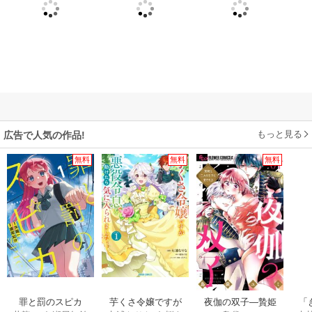
もっと見る
広告で人気の作品!
無料
無料
無料
罪と罰のスピカ
芋くさ令嬢ですが
夜伽の双子―贄姫
「