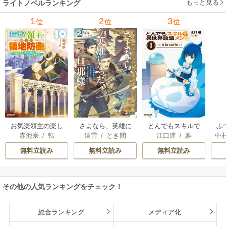
もっと見る
ライトノベルランキング
1
2
3
位
位
位
お気楽領主の楽し
さよなら、英雄に
とんでもスキルで
ふ
赤池宗
/
転
遠雷
/
とき間
江口連
/
雅
中
い領地防衛
なった旦那様 ～た
異世界放浪メシ
だ祈るだけの役立
無料立読み
無料立読み
無料立読み
たずな妻のはずで
したが……～
その他の人気ランキングをチェック！
総合ランキング
メディア化