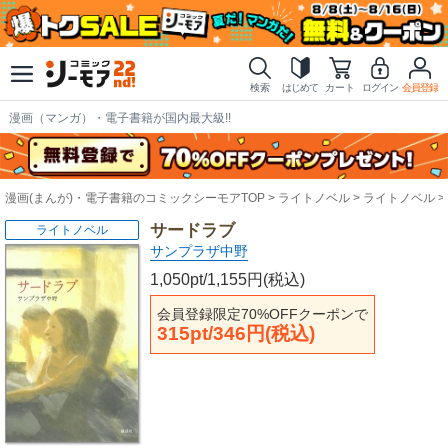
検索
はじめて
カート
ログイン
会員登録
漫画（マンガ）・電子書籍が国内最大級!!
漫画(まんが)・電子書籍のコミックシーモアTOP
ライトノベル
ライトノベル
サードラブ
ライトノベル
サンプラザ中野
1,050pt/1,155円(税込)
会員登録限定70%OFFクーポンで
315pt/346円(税込)