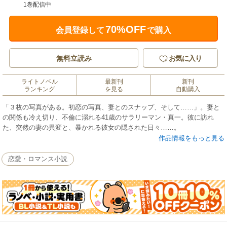
1巻配信中
70%OFF
会員登録して
で購入
無料立読み
お気に入り
ライトノベル
最新刊
新刊
ランキング
を見る
自動購入
「３枚の写真がある。初恋の写真、妻とのスナップ、そして……」。妻と
の関係も冷え切り、不倫に溺れる41歳のサラリーマン・真一。彼に訪れ
た、突然の妻の異変と、暴かれる彼女の隠された日々……。
作品情報をもっと見る
恋愛・ロマンス小説