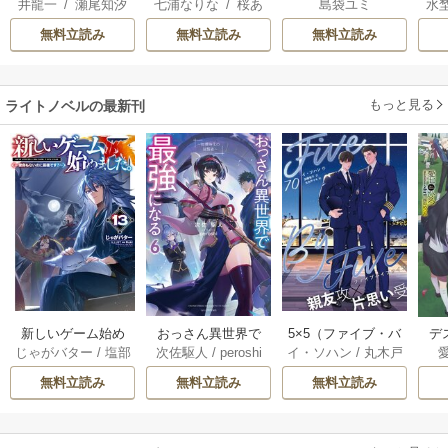
井龍一
/
瀬尾知汐
七浦なりな
/
桜あ
島袋ユミ
水
悪役令息を助けた
は二人の王子に愛
は
げは
/
くろでこ
ら気に入られまし
される―
次
無料立読み
無料立読み
無料立読み
た
か
もっと見る
ライトノベルの最新刊
おっさん異世界で
5×5（ファイブ・バ
新しいゲーム始め
デ
次佐駆人
/
peroshi
イ・ソハン
/
丸木戸
じゃがバター
/
塩部
最強になる 6巻
イ・ファイブ）
ました。～使命も
じ
マキ
/
加藤智子
縁
/
りりんら
［分冊版］ 70巻
ないのに最強で
無料立読み
無料立読み
無料立読み
す？～ 13巻