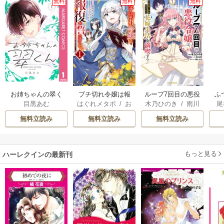
無料
無料
無料
お姉ちゃんの翠く
ブチ切れ令嬢は報
ループ7回目の悪役
ふ
目黒あむ
はぐれメタボ
/
お
木乃ひのき
/
雨川
尾
ん
復を誓いました。
令嬢は、元敵国で
は
おのいも
/
昌未
透子
/
八美☆わん
自由気ままな花嫁
雛
無料立読み
無料立読み
無料立読み
生活を満喫する
もっと見る
ハーレクインの最新刊