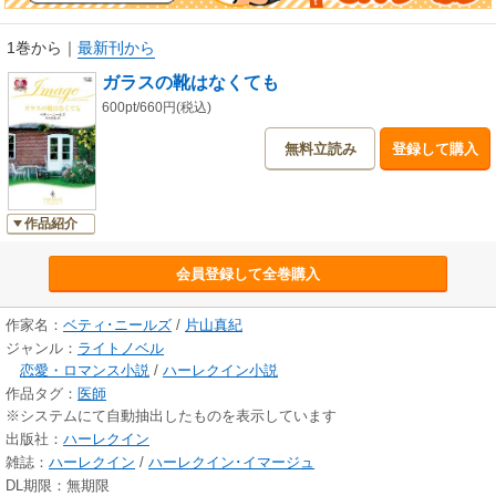
1巻から
｜
最新刊から
ガラスの靴はなくても
600pt/660円(税込)
無料立読み
登録して購入
作品紹介
会員登録して全巻購入
作家名：
ベティ･ニールズ
/
片山真紀
ジャンル：
ライトノベル
恋愛・ロマンス小説
/
ハーレクイン小説
作品タグ：
医師
※システムにて自動抽出したものを表示しています
出版社：
ハーレクイン
雑誌：
ハーレクイン
/
ハーレクイン･イマージュ
DL期限：無期限