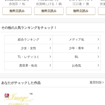
赤池宗
/
転
佐賀崎しげる
/
鍋
江口連
/
雅
伏
い領地防衛
ん、剣聖になる
異世界放浪メシ
島テツヒロ
～ただの田舎の剣
無料立読み
無料立読み
無料立読み
術師範だったの
に、大成した弟子
たちが俺を放って
その他の人気ランキングをチェック！
くれない件～
総合ランキング
メディア化
少女・女性
少年・青年
TL・レディコミ
BL
異世界・転生
お色気
履歴削除
あなたがチェックした作品