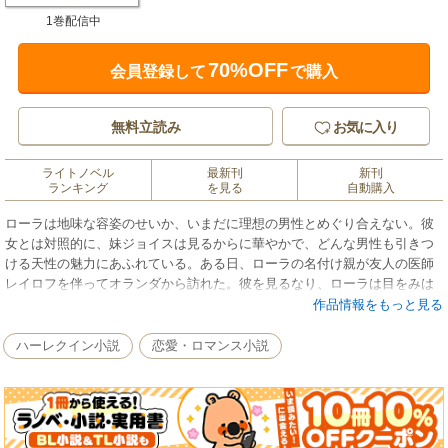
1巻配信中
70%OFF
会員登録して
で購入
無料立読み
お気に入り
ライトノベル
最新刊
新刊
ランキング
を見る
自動購入
ローラは地味な容姿のせいか、いまだに理想の男性とめぐり合えない。彼
女とは対照的に、妹ジョイスは見るからに華やかで、どんな男性も引きつ
ける天性の魅力にあふれている。ある日、ローラの名付け親が友人の医師
レイロフを伴ってオランダから訪れた。彼を見るなり、ローラは目をみは
る。彼には若者にない包容力と落ち着きがあった。まさに理想の男性だ。
作品情報をもっと見る
しかし、レイロフが心を奪われたのはやはりジョイスだった。ローラは胸
の痛みをこらえて二人の恋を祝福する。ほどなく、とんでもない事態が起
ハーレクイン小説
恋愛・ロマンス小説
こるとも知らず…。