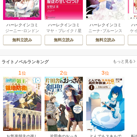
ハーレクインコミ
ハーレクインコミ
ハーレクインコミ
ハ
ジーニー･ロンドン
マヤ・ブレイク
/
星
ニーナ･ブルーンス
ケ
ックス セット 202
ックス セット 202
ックス セット 202
ック
/
橘花夜
/
メアリ
野正美
/
ヘレン･ブ
/
おおつきちずる
/
/
J
6年 vol.1064 1巻
6年 vol.1002 1巻
6年 vol.1063 1巻
6年
無料立読み
無料立読み
無料立読み
ー･ライアンズ
/
花
ルックス
/
のわきね
レベッカ･ヨーク
/
ス
牟礼サキ
/
サラ･モ
い
/
マーガレット･
稜敦水
/
ケイト･ハ
ル
ーガン
/
星合操
/
ア
ウェイ
/
一重夕子
ーディ
/
海野みつる
ザ
ン･ウィール
/
津寺
/
サラ･ウッド
もっと見る
/
流
ライトノベルランキング
里可子
水凛子
1
2
3
位
位
位
お気楽領主の楽し
片田舎のおっさ
とんでもスキルで
転