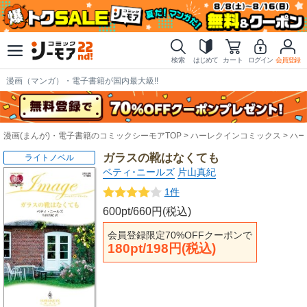
検索
はじめて
カート
ログイン
会員登録
漫画（マンガ）・電子書籍が国内最大級!!
漫画(まんが)・電子書籍のコミックシーモアTOP
ハーレクインコミックス
ハー
ガラスの靴はなくても
ライトノベル
ベティ･ニールズ
片山真紀
1件
600pt/660円(税込)
会員登録限定70%OFFクーポンで
180pt/198円(税込)