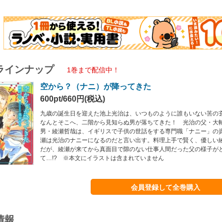
ラインナップ
1巻まで配信中！
空から？（ナニ）が降ってきた
600pt/660円(税込)
九歳の誕生日を迎えた池上光治は、いつものように誰もいない筈の
なんとそこへ、二階から見知らぬ男が落ちてきた！ 光治の父・大
男・綾瀬哲哉は、イギリスで子供の世話をする専門職「ナニー」の
瀬は光治のナニーになるのだと言い出す。料理上手で賢く、優しい
だが、綾瀬が来てから真面目で隙のない仕事人間だった父の様子が
て…!? ※本文にイラストは含まれていません
会員登録して全巻購入
情報