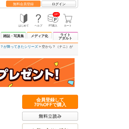
無料会員登録
ログイン
UP!
はじめて
ヘルプ
PT購入
カート
ライト
雑誌・写真集
メディア化
アダルト
？が降ってきたシリーズ
空から？（ナニ）が
会員登録して
70%OFFで購入