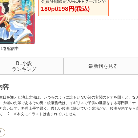
会員登録限定70%OFFクーポンで
180pt/198円(税込)
1巻配信中
BL小説
最新刊を見る
ランキング
内容
生日を迎えた池上光治は、いつものように誰もいない筈の玄関のドアを開くと、
・大輔の先輩であるその男・綾瀬哲哉は、イギリスで子供の世話をする専門職「ナ
と言い出す。料理上手で賢く、優しい綾瀬に懐いていく光治だが、綾瀬が来てから
て…!? ※本文にイラストは含まれていません
説