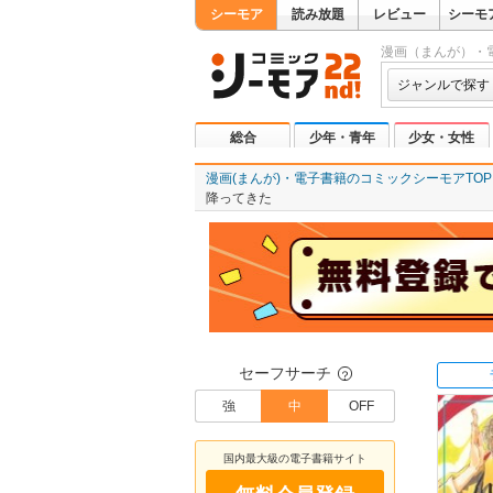
シーモア
読み放題
レビュー
シーモ
漫画（まんが）・
ジャンルで探す
総合
少年・青年
少女・女性
漫画(まんが)・電子書籍のコミックシーモアTOP
降ってきた
セーフサーチ
？
強
中
OFF
国内最大級の電子書籍サイト