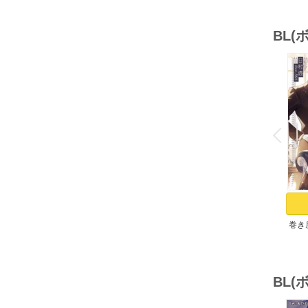
BL
o
v
P
r
e
i
u
巻き
BL