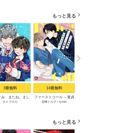
もっと見る
N
x
e
t
3冊無料
14冊無料
1冊無料
すみ、またね。まし
ファーストコール ～童貞
同棲ヤンキー赤松セブン
ファー
カトウロカ
谷崎トルク
/
U-min
奥嶋ひろまさ
/
SHOOWA
ろくん。 act.1
外科医、年下ヤクザの嫁
【電子単行本】 1
外科医
にされそうです！～ 1
にされ
もっと見る