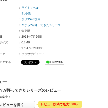
：
ライトノベル
BL小説
：
ダリアmix文庫
：
空から?が降ってきたシリーズ
：
無期限
日
：
2013年7月26日
サイズ
：
0.3MB
：
9784796204330 
ーア
：
ブラウザビューア
ェアする
：
ュー
？が降ってきたシリーズのレビュー
募集中！
レビュー投稿で最大1000pt!
レビューを書く