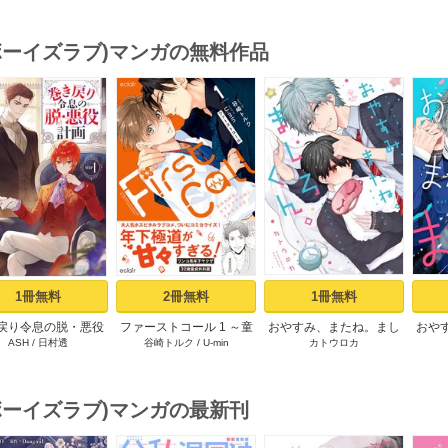
(ボーイズラブ)マンガの無料作品
s
1冊無料
2冊無料
1冊無料
戻り令息の脱・悪役
ファーストコール 1 ～童
おやすみ、またね。まし
おや
ASH
/
日村透
谷崎トルク
/
U-min
カトウロカ
計画１
貞外科医、年下ヤクザの
ろくん。【電子限定漫画
嫁にされそうです！～
付き】
【単行本版(シーモア限定
描き下ろし付き)】
(ボーイズラブ)マンガの最新刊