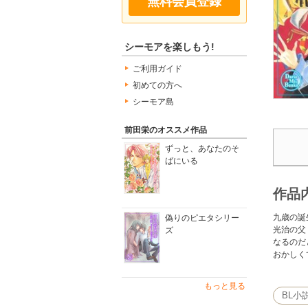
無料会員登録
シーモアを楽しもう!
ご利用ガイド
初めての方へ
シーモア島
前田栄のオススメ作品
ずっと、あなたのそ
ばにいる
作品
九歳の誕
偽りのピエタシリー
光治の父
ズ
なるのだ
おかしく
もっと見る
BL小