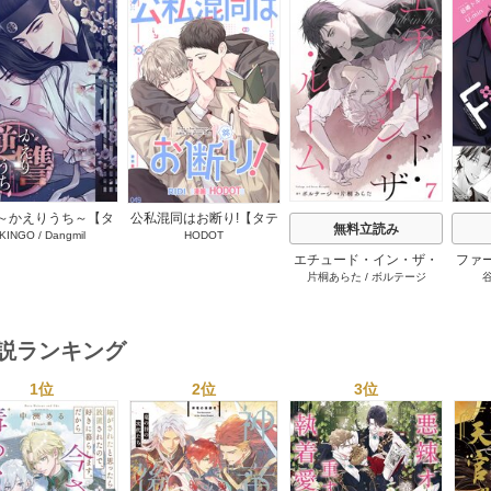
s
～かえりうち～【タ
公私混同はお断り!【タテ
無料立読み
KINGO
/
Dangmil
HODOT
テヨミ】 36巻
ヨミ】 67巻
エチュード・イン・ザ・
ファ
片桐あらた
/
ボルテージ
ルーム[BluMellow] 7巻
外科
にさ
行本版
下
小説ランキング
1位
2位
3位
s