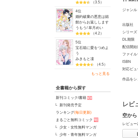
（3.5）
ジャンル
4位
婚約破棄の悪意は娼
館からお返しします
出版社
うもう
/
皐月めい
シリーズ
（4.2）
DL期限
5位
配信開始
宝石箱に愛をつめよ
う
ファイル
みきもと凜
ISBN
（4.5）
対応ビュ
もっと見る
作品をシ
全書籍から探す
新刊コミック/書籍
レビ
新刊発売予定
ランキング
(毎日更新)
空から
まるごと無料コミック
レビュー
少女・女性無料マンガ
少年・青年無料マンガ