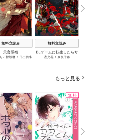
N
x
e
t
無料立読み
無料立読み
無料立読み
天官賜福
BLゲームに転生したらサ
アルファは飢えても主を
毒を
臭
/
鄭穎馨
/
日出的小
夜光花
/
奈良千春
佐伊
/
yoco
イコパス攻めに溺愛され
摘まず
太陽
た SECOND
もっと見る
無料
立読み増量
N
x
e
t