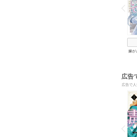
v
P
r
e
i
u
嫁が
置さ
らし
構わ
広告
広告で人
o
v
P
r
e
i
u