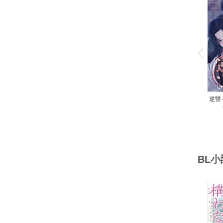
o
v
P
r
e
i
u
逆讐
BL
o