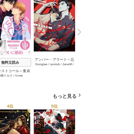
N
x
e
t
アンバー・アラート～忘
流れ星の導く先に【タテ
無料立読み
Gongtae
/
sontob
/
JaneM
/
mamadeul
/
MOSCARETO
却の警報～【タテヨミ】
ヨミ】 95巻
REDICE STUDIO
24-25巻
ーストコール～童貞
おやす
谷崎トルク
/
U-min
医、年下ヤクザの嫁
ろくん
れそうです！～【単
(シーモア限定描き
ろし付き)】 5巻
もっと見る
4位
5位
6位