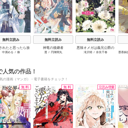
無料立読み
無料立読み
無料立読み
されたと思ったら放
神竜の後継者
悪辣オメガは義兄公爵の
中洲める
/
條
透
/
円陣闇丸
滝沢晴
/
奈良千春
墨香銅
れたので、好きに暮
重すぎる執着愛に溺れる
ます。だから今さら
ないでください、辺
境伯さま
で人気の作品！
気の漫画（マンガ）・電子書籍をチェック！
無料
無料
立読み増量
s