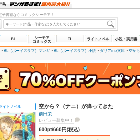
ア島
電子書籍ならコミックシーモア！
シーモア
BL
TL
ライトノベル
小説・実用書
コミックス
BL（ボーイズラブ）マンガ
BL（ボーイズラブ）小説
ダリアmix文庫
空から
空から？（ナニ）が降ってきた
ライトノベル
前田栄
レビュー募集中！
600pt/660円(税込)