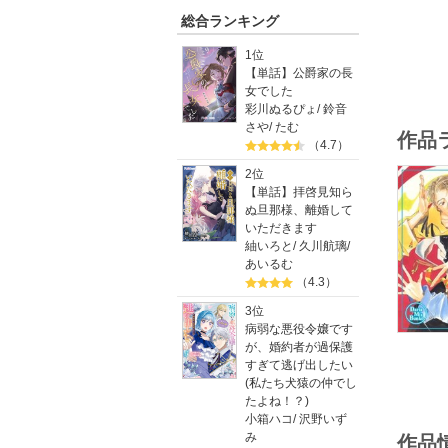
総合ランキング
1位
【単話】公爵家の長
女でした
彩川ぬるぴょ
/
鈴音
さや
/
たむ
作品
（4.7）
2位
【単話】拝啓見知ら
ぬ旦那様、離婚して
いただきます
紬いろと
/
久川航璃
/
あいるむ
（4.3）
3位
病弱な悪役令嬢です
が、婚約者が過保護
すぎて逃げ出したい
(私たち犬猿の仲でし
たよね！？)
小箱ハコ
/
沢野いず
み
作品