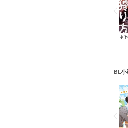
o
v
P
r
e
i
u
事件
の
【
BL
o
v
P
r
e
i
u