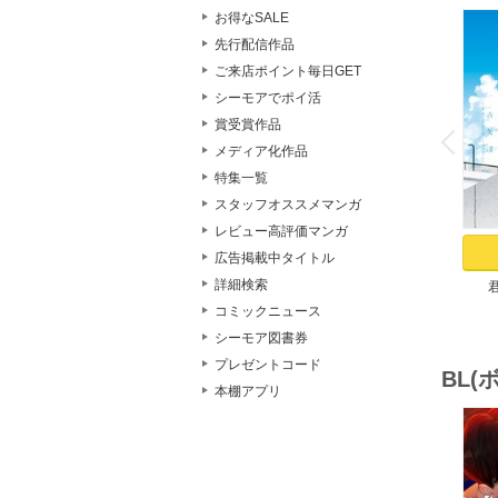
お得なSALE
先行配信作品
ご来店ポイント毎日GET
シーモアでポイ活
o
v
賞受賞作品
P
r
e
i
u
メディア化作品
特集一覧
スタッフオススメマンガ
レビュー高評価マンガ
広告掲載中タイトル
詳細検索
コミックニュース
シーモア図書券
プレゼントコード
BL
本棚アプリ