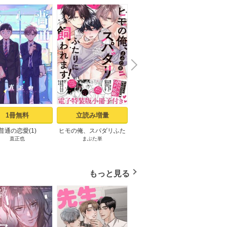
N
x
e
t
1冊無料
立読み増量
立読み増量
普通の恋愛(1)
ヒモの俺、スパダリふた
I’m your Prisoner お付き
だし
直正也
まぶた単
阿部あかね
りに飼われます！【単行
合い編 【電子限定特典付
輩！
本版／電子特装版小冊子
き】
付き】
もっと見る