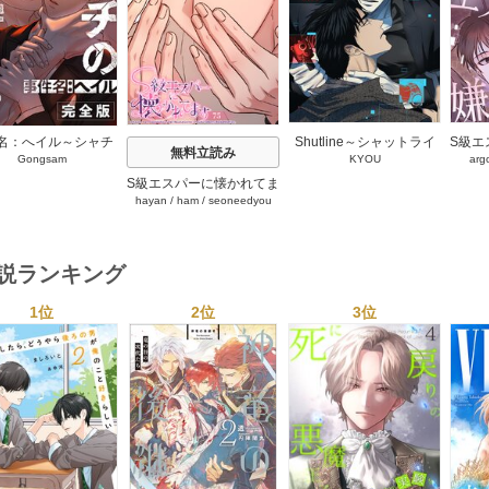
名：へイル～シャチ
Shutline～シャットライ
S級エ
無料立読み
Gongsam
KYOU
arg
狩り方～【完全版】
ン～【タテヨミ】 40-42
ます
タテヨミ】 37巻
巻
～【タ
S級エスパーに懐かれてま
hayan
/
ham
/
seoneedyou
す【タテヨミ】 75巻
小説ランキング
1位
2位
3位
s