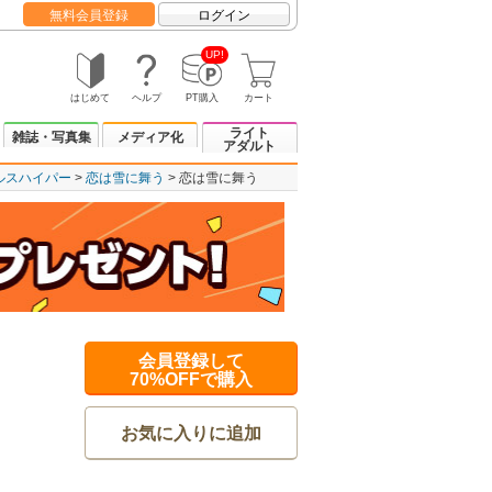
無料会員登録
ログイン
UP!
はじめて
ヘルプ
PT購入
カート
ライト
雑誌・写真集
メディア化
アダルト
ルスハイパー
恋は雪に舞う
恋は雪に舞う
会員登録して
70%OFFで購入
お気に入りに追加