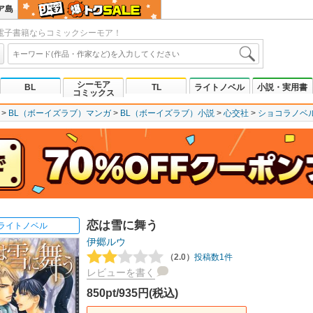
ア島
電子書籍ならコミックシーモア！
シーモア
BL
TL
ライトノベル
小説・実用書
コミックス
BL（ボーイズラブ）マンガ
BL（ボーイズラブ）小説
心交社
ショコラノベ
恋は雪に舞う
ライトノベル
伊郷ルウ
（2.0）
投稿数1件
レビューを書く
850pt/935円(税込)