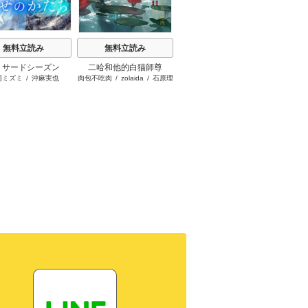
無料立読み
無料立読み
無料立読み
IP サードシーズン
二哈和他的白猫師尊
嫁がされたと思ったら放
巻き戻
岡ミズミ
/
沖麻実也
肉包不吃肉
/
zolaida
/
石原理
中洲める
/
條
置されたので、好きに暮
夏
らします。だから今さら
構わないでください、辺
境伯さま