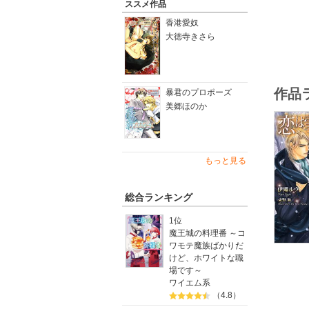
ススメ作品
香港愛奴
大徳寺きさら
作品
暴君のプロポーズ
美郷ほのか
もっと見る
総合ランキング
1位
魔王城の料理番 ～コ
ワモテ魔族ばかりだ
けど、ホワイトな職
場です～
ワイエム系
（4.8）