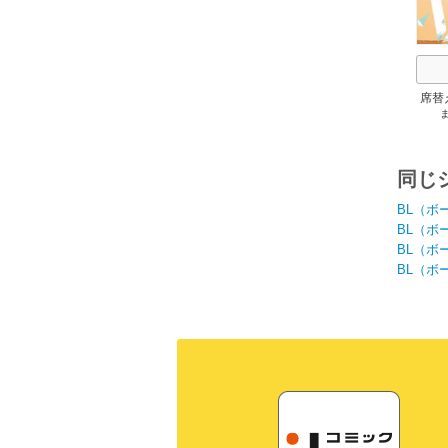
席替
後ろ
同じ
BL（ボ
BL（ボ
BL（ボ
BL（ボ