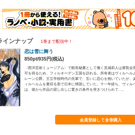
ラインナップ
1巻まで配信中！
恋は雪に舞う
850pt/935円(税込)
〈西洋芸術ミュージアム〉で館長秘書として働く見城莉人は展覧会
可を得るため、フィルネーデン王国を訪れる。所有者はヴィルヘル
レーン公爵。王立学校時代の先輩で、互いに恋心を抱いていたが、
ィルヘルムを裏切る形で日本に帰国していた。十一年経ち、ヴィル
は、彼から作品の貸し出しに驚きの条件を突きつけられて…。
会員登録して全巻購入