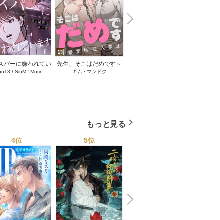
N
x
e
t
スパーに嫌われてい
先生、そこはだめです～
蛇王さま、恋が分かって
痛みこ
on18
/
SinM
/
Morin
キム・マンドク
C.C.cat
/
DuckKing
～愛と嫌悪は紙一重
診察室は立入禁止～【タ
ない！【タテヨミ】 41巻
リアル
Huolo
テヨミ】 33-34巻
テヨミ】 23巻
もっと見る
4位
5位
6位
N
x
e
t