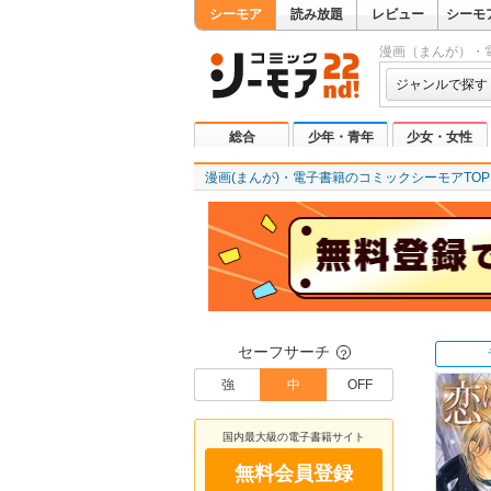
シーモア
読み放題
レビュー
シーモ
漫画（まんが）・
ジャンルで探す
総合
少年・青年
少女・女性
漫画(まんが)・電子書籍のコミックシーモアTOP
セーフサーチ
？
強
中
OFF
国内最大級の電子書籍サイト
無料会員登録