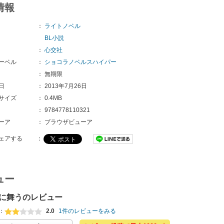
情報
：
ライトノベル
BL小説
：
心交社
ーベル
：
ショコラノベルスハイパー
：
無期限
日
：
2013年7月26日
サイズ
：
0.4MB
：
9784778110321 
ーア
：
ブラウザビューア
ェアする
：
ュー
に舞うのレビュー
：
2.0
1件のレビューをみる