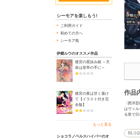
シーモアを楽しもう!
ご利用ガイド
初めての方へ
シーモア島
伊郷ルウのオススメ作品
後宮の星詠み姫 ～天
命は皇帝の手に～
作品
後宮の夜は甘く蕩け
て【イラスト付き完
〈西洋芸
全版】
はヴィル
る形で日
もっと見る
BL小
ショコラノベルスハイパーのオ