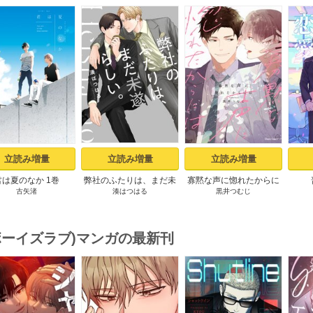
s
立読み増量
立読み増量
立読み増量
君は夏のなか 1巻
弊社のふたりは、まだ未
寡黙な声に惚れたからに
古矢渚
湊はつはる
黒井つむじ
遂らしい。１【コミック
は【おまけ付き電子限定
シーモア限定描き下ろし
版】
付き】
(ボーイズラブ)マンガの最新刊
s