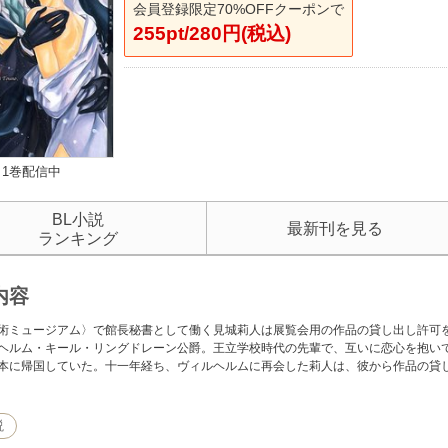
会員登録限定70%OFFクーポンで
255pt/280円(税込)
1巻配信中
BL小説
最新刊を見る
ランキング
内容
術ミュージアム〉で館長秘書として働く見城莉人は展覧会用の作品の貸し出し許可
ヘルム・キール・リングドレーン公爵。王立学校時代の先輩で、互いに恋心を抱い
本に帰国していた。十一年経ち、ヴィルヘルムに再会した莉人は、彼から作品の貸
説