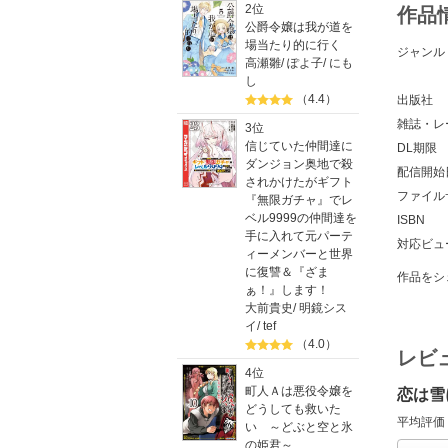
2位
作品
公爵令嬢は我が道を
場当たり的に行く
ジャンル
高瀬雛
/
ぽよ子
/
にも
し
（4.4）
出版社
雑誌・レ
3位
信じていた仲間達に
DL期限
ダンジョン奥地で殺
配信開始
されかけたがギフト
ファイル
『無限ガチャ』でレ
ベル9999の仲間達を
ISBN
手に入れて元パーテ
対応ビュ
ィーメンバーと世界
に復讐＆『ざま
作品をシ
ぁ！』します！
大前貴史
/
明鏡シス
イ
/
tef
（4.0）
レビ
4位
町人Ａは悪役令嬢を
恋は雪
どうしても救いた
平均評価
い ～どぶと空と氷
の姫君～