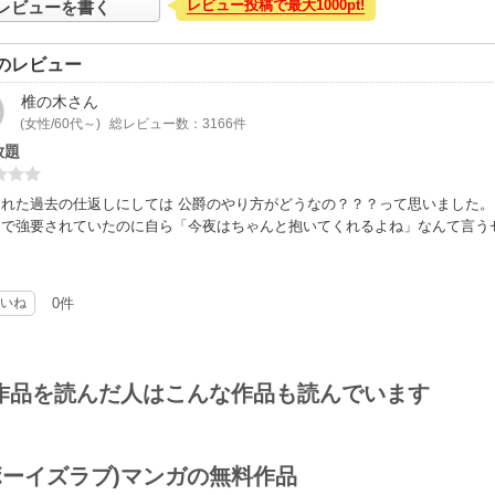
レビュー投稿で最大1000pt!
レビューを書く
のレビュー
椎の木
さん
(女性/60代～)
総レビュー数：3166件
放題
られた過去の仕返しにしては 公爵のやり方がどうなの？？？って思いました
まで強要されていたのに自ら「今夜はちゃんと抱いてくれるよね」なんて言う
いね
0件
作品を読んだ人はこんな作品も読んでいます
(ボーイズラブ)マンガの無料作品