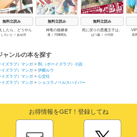
無料立読み
無料立読み
無料立読み
えしたら、どうやら
神竜の後継者
死に戻りの悪魔王子は、
V
ましろいと
/
あゆ河
透
/
円陣闇丸
ばつ森
/
小代田
高
の男が俺のこと好き
愛されるための実験をは
らしい
じめることにした。
ジャンルの本を探す
ーイズラブ）マンガ
>
BL（ボーイズラブ）小説
ーイズラブ）マンガ
>
伊郷ルウ
ーイズラブ）マンガ
>
心交社
ーイズラブ）マンガ
>
ショコラノベルスハイパー
お得情報をGET！登録してね