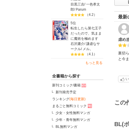
目黒三吉
/
一色孝太
郎
/
Parum
（4.2）
最新
5位
転生したら第七王子
だったので、気まま
に魔術を極めます
虐め
石沢庸介
/
謙虚なサ
ークル
/
メル。
裏切
（4.1）
と今
もっと見る
全書籍から探す
い
新刊コミック/書籍
新刊発売予定
ランキング
(毎日更新)
この
まるごと無料コミック
少女・女性無料マンガ
少年・青年無料マンガ
BL
BL無料マンガ