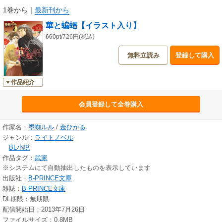
1巻から
｜
最新刊から
華と蝙蝠【イラスト入り】
660pt/726円(税込)
無料立読み
登録して購入
作品紹介
会員登録して全巻購入
作家名：
墨蜘ルル
/
金ひかる
ジャンル：
ライトノベル
BL小説
作品タグ：
武家
※システムにて自動抽出したものを表示しています
出版社：
B-PRINCE文庫
雑誌：
B-PRINCE文庫
DL期限：無期限
配信開始日：2013年7月26日
ファイルサイズ：0.8MB