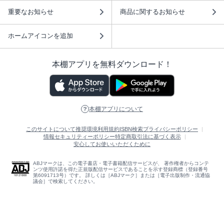
重要なお知らせ
商品に関するお知らせ
ホームアイコンを追加
本棚アプリを無料ダウンロード！
本棚アプリについて
このサイトについて
推奨環境
利用規約
ISBN検索
プライバシーポリシー
情報セキュリティーポリシー
特定商取引法に基づく表示
安心してお使いいただくために
ABJマークは、この電子書店・電子書籍配信サービスが、 著作権者からコンテ
ンツ使用許諾を得た正規版配信サービスであることを示す登録商標（登録番号
第6091713号）です。 詳しくは［ABJマーク］または［電子出版制作・流通協
議会］で検索してください。
(C)NTTソルマーレ