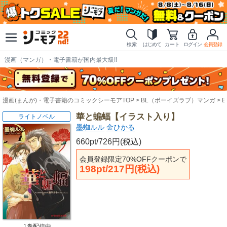
検索
はじめて
カート
ログイン
会員登録
漫画（マンガ）・電子書籍が国内最大級!!
漫画(まんが)・電子書籍のコミックシーモアTOP
BL（ボーイズラブ）マンガ
華と蝙蝠【イラスト入り】
ライトノベル
墨蜘ルル
金ひかる
660pt/726円(税込)
会員登録限定70%OFFクーポンで
198pt/217円(税込)
1巻配信中