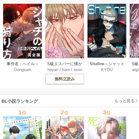
Shutline～シャット
S
事件名：へイル～
S級エスパーに懐か
KYOU
arg
Gongsam
hayan
/
ham
/
seon
ライン～【タテヨ
れ
シャチの狩り方～
れてます【タテヨ
eedyou
ミ】 40-42巻
【完全版】【タテ
ミ】 75巻
無料立読み
【タ
ヨミ】 37巻
もっと見る
BL小説ランキング
1
2
3
位
位
位