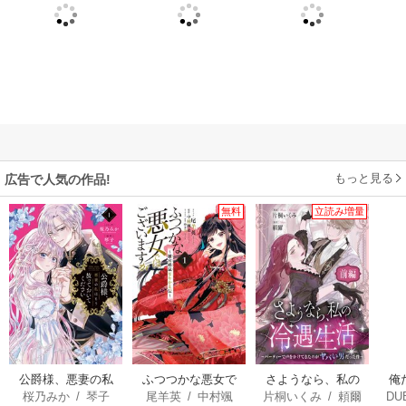
もっと見る
広告で人気の作品!
無料
立読み増量
公爵様、悪妻の私
ふつつかな悪女で
さようなら、私の
俺
桜乃みか
/
琴子
尾羊英
/
中村颯
片桐いくみ
/
頼爾
DU
はもう放っておい
はございますが ～
冷遇生活 ～パーテ