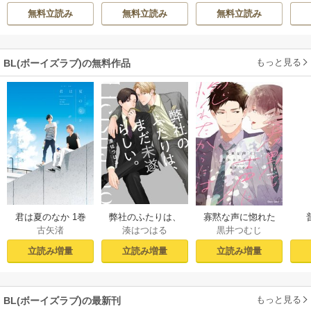
希
/
ゆき哉
UDI
てください
雛宮蝶鼠とりかえ
ィーで声をかけて
無料立読み
無料立読み
無料立読み
伝～
きたのがヤバい男
だった件
もっと見る
BL(ボーイズラブ)の無料作品
君は夏のなか 1巻
弊社のふたりは、
寡黙な声に惚れた
古矢渚
湊はつはる
黒井つむじ
まだ未遂らしい。
からには【おまけ
１【コミックシー
付き電子限定版】
立読み増量
立読み増量
立読み増量
モア限定描き下ろ
し付き】
もっと見る
BL(ボーイズラブ)の最新刊