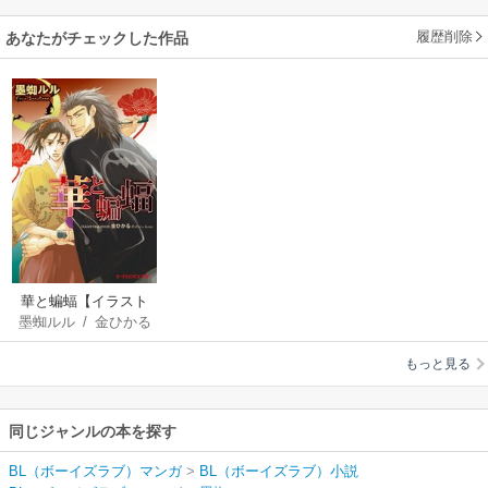
履歴削除
あなたがチェックした作品
華と蝙蝠【イラスト
墨蜘ルル
/
金ひかる
入り】
もっと見る
同じジャンルの本を探す
BL（ボーイズラブ）マンガ
>
BL（ボーイズラブ）小説