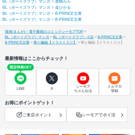
BL（ボーイズラブ）マンガ
>
墨蜘ルル
BL（ボーイズラブ）マンガ
>
金ひかる
BL（ボーイズラブ）マンガ
>
B-PRINCE文庫
BL（ボーイズラブ）マンガ
>
B-PRINCE文庫
漫画(まんが)・電子書籍のコミックシーモアTOP
BL（ボーイズラブ）マンガ
BL（ボーイズラブ）小説
B-PRINCE文庫
B-PRINCE文庫
華と蝙蝠【イラスト入り】
華と蝙蝠【イラスト入り】
最新情報はここからチェック！
限定特典GET
シーモア
メルマガ
LINE
X
ちゃんねる
登録
お得にポイントゲット！
ご来店ポイント
シーモアでポイ活