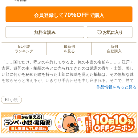
70%OFF
会員登録して
で購入
無料立読み
お気に入り
BL小説
最新刊
新刊
ランキング
を見る
自動購入
「……閨でだけ、呼ぶのを許してやるよ、俺の本当の名前を……」江戸・
吉原。遊郭の主・蝙蝠のもとに売られてきたのは武家の青年・士郎。美し
い顔に何かを秘めた瞳を持った士郎に興味を覚えた蝙蝠は、その無垢な躰
を散らそうと考えるが、いきなり手合わせを申し込まれる。そこで、勝て
ばお前の躰を好きにすると蝙蝠は言い放ち、向き合うが!? 互いに何か秘
作品情報をもっと見る
密を抱え、永き孤独に生きる彼らの、切なくも不器用なほどの烈火の恋!!
（※本作品はイラスト入りです。電子書籍化して配信するにあたり一部単
BL小説
行本と異なる仕様がございます）