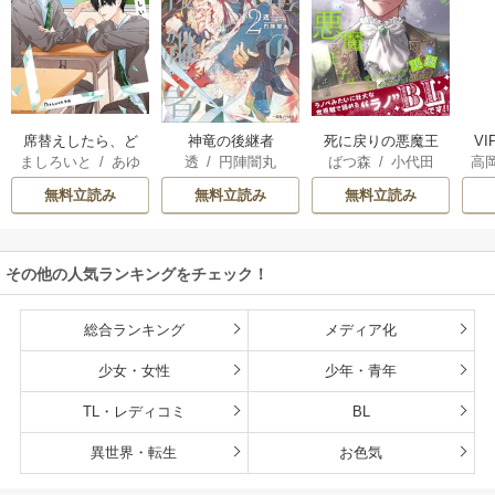
席替えしたら、ど
神竜の後継者
死に戻りの悪魔王
V
ましろいと
/
あゆ
透
/
円陣闇丸
ばつ森
/
小代田
高
うやら後ろの男が
子は、愛されるた
河
俺のこと好きらし
めの実験をはじめ
無料立読み
無料立読み
無料立読み
い
ることにした。
その他の人気ランキングをチェック！
総合ランキング
メディア化
少女・女性
少年・青年
TL・レディコミ
BL
異世界・転生
お色気