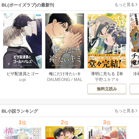
もっと見る
BL(ボーイズラブ)の最新刊
薄明に充ちる【単
冷
ピザ配達員とゴー
俺にだけ冷たいキ
宇野ユキアキ
u-pi
DALMEONG
/
MAL
行本版】 5巻
ルドパレス【タテ
ミ【タテヨミ】 34
LINFLOWER
ヨミ】 104巻
巻
無料立読み
もっと見る
BL小説ランキング
1
2
3
位
位
位