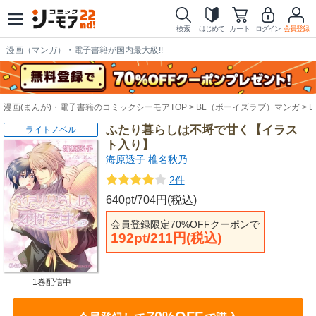
検索
はじめて
カート
ログイン
会員登録
漫画（マンガ）・電子書籍が国内最大級!!
漫画(まんが)・電子書籍のコミックシーモアTOP
BL（ボーイズラブ）マンガ
ふたり暮らしは不埒で甘く【イラス
ライトノベル
ト入り】
海原透子
椎名秋乃
2件
640pt/704円(税込)
会員登録限定70%OFFクーポンで
192pt/211円(税込)
1巻配信中