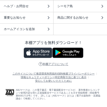
ヘルプ・お問合せ
シーモア島
重要なお知らせ
商品に関するお知らせ
ホームアイコンを追加
本棚アプリを無料ダウンロード！
本棚アプリについて
このサイトについて
推奨環境
利用規約
ISBN検索
プライバシーポリシー
情報セキュリティーポリシー
特定商取引法に基づく表示
安心してお使いいただくために
ABJマークは、この電子書店・電子書籍配信サービスが、 著作権者からコンテ
ンツ使用許諾を得た正規版配信サービスであることを示す登録商標（登録番号
第6091713号）です。 詳しくは［ABJマーク］または［電子出版制作・流通協
議会］で検索してください。
(C)NTTソルマーレ