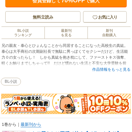
70%OFF
会員登録して
で購入
無料立読み
お気に入り
BL小説
最新刊
新刊
ランキング
を見る
自動購入
兄の親友・泰心とひょんなことから同居することになった高校生の真紘。
泰心は大手商社の次期副社長で無駄に男っぽくてセクシーだけど、生活能
力０の女ったらし！ しかも真紘を抱き枕にして、ファーストキス強奪、
軽くお触りまでしちゃって!! だけど慣れない生活と不安な大学受験を前
に、辛くても元気に振る舞う真紘を、泰心は温かく包み込むように甘やか
作品情報をもっと見る
し始めて…？ オレ様御曹司×純情高校生の年の差ラブ！
BL小説
1巻から
｜
最新刊から