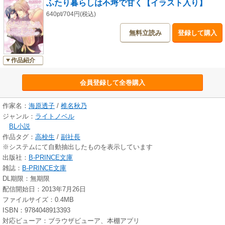
ふたり暮らしは不埒で甘く【イラスト入り】
640pt/704円(税込)
無料立読み
登録して購入
作品紹介
会員登録して全巻購入
作家名：
海原透子
/
椎名秋乃
ジャンル：
ライトノベル
BL小説
作品タグ：
高校生
/
副社長
※システムにて自動抽出したものを表示しています
出版社：
B-PRINCE文庫
雑誌：
B-PRINCE文庫
DL期限：無期限
配信開始日：2013年7月26日
ファイルサイズ：0.4MB
ISBN：9784048913393
対応ビューア：ブラウザビューア、本棚アプリ