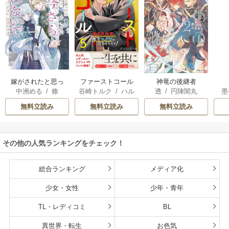
嫁がされたと思っ
ファーストコール
神竜の後継者
中洲める
/
條
谷崎トルク
/
ハル
透
/
円陣闇丸
墨
たら放置されたの
～童貞外科医、年
馨
で、好きに暮らし
下ヤクザの嫁にさ
無料立読み
無料立読み
無料立読み
ます。だから今さ
れそうです！～
ら構わないでくだ
さい、辺境伯さま
その他の人気ランキングをチェック！
総合ランキング
メディア化
少女・女性
少年・青年
TL・レディコミ
BL
異世界・転生
お色気