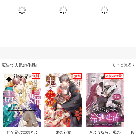
もっと見る
広告で人気の作品!
無料
無料
立読み増量
社交界の毒婦とよ
鬼の花嫁
さようなら、私の
も