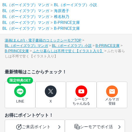
BL（ボーイズラブ）マンガ
>
BL（ボーイズラブ）小説
BL（ボーイズラブ）マンガ
>
海原透子
BL（ボーイズラブ）マンガ
>
椎名秋乃
BL（ボーイズラブ）マンガ
>
B-PRINCE文庫
BL（ボーイズラブ）マンガ
>
B-PRINCE文庫
漫画(まんが)・電子書籍のコミックシーモアTOP
BL（ボーイズラブ）マンガ
BL（ボーイズラブ）小説
B-PRINCE文庫
B-PRINCE文庫
ふたり暮らしは不埒で甘く【イラスト入り】
ふたり暮ら
しは不埒で甘く【イラスト入り】
最新情報はここからチェック！
限定特典GET
シーモア
メルマガ
LINE
X
ちゃんねる
登録
お得にポイントゲット！
ご来店ポイント
シーモアでポイ活