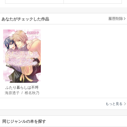
履歴削除
あなたがチェックした作品
ふたり暮らしは不埒
海原透子
/
椎名秋乃
で甘く【イラスト入
り】
もっと見る
同じジャンルの本を探す