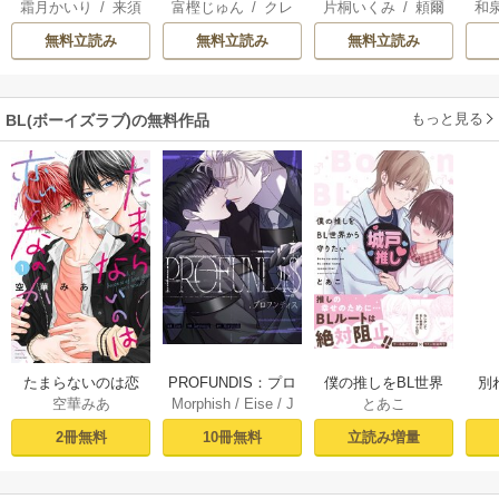
霜月かいり
/
来須
富樫じゅん
/
クレ
片桐いくみ
/
頼爾
和
ばれる私～素敵な
冷遇生活 ～パーテ
離
みかん
ハ
辺境伯令息に腕を
ィーで声をかけて
意
無料立読み
無料立読み
無料立読み
折られたので、責
きたのがヤバい男
任とってもらいま
だった件
す～
もっと見る
BL(ボーイズラブ)の無料作品
PROFUNDIS：プロ
たまらないのは恋
僕の推しをBL世界
別
Morphish
/
Eise
/
J
空華みあ
とあこ
フンディス【タテ
なのか（１）【シ
から守りたい【シ
掛
aeyoung
ヨミ】1
ーモア限定特典付
ーモア限定特典付
ミ
10冊無料
2冊無料
立読み増量
き】
き電子単行本】 上
定
巻