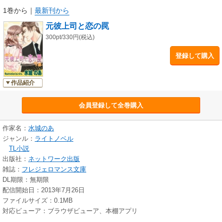
1巻から
｜
最新刊から
元彼上司と恋の罠
300pt/330円(税込)
登録して購入
作品紹介
会員登録して全巻購入
作家名：
水城のあ
ジャンル：
ライトノベル
TL小説
出版社：
ネットワーク出版
雑誌：
フレジェロマンス文庫
DL期限：無期限
配信開始日：2013年7月26日
ファイルサイズ：0.1MB
対応ビューア：ブラウザビューア、本棚アプリ