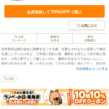
70%OFF
会員登録して
で購入
お気に入り
TL小説
最新刊
新刊
ランキング
を見る
自動購入
吉井美空は旅行会社に勤務する二十七歳。仕事もそれなりに頑張って毎日
を過ごしていたけれど、三年前に別れた彼、藤村が上司として目の前に現
れた。上司と部下として接したいのに、藤村の方はそうではないらしい。
藤村の歓迎会の夜、酔った彼を介抱して自分の部屋に連れて行く。朝目覚
めると彼の腕の中で……モノクロだった思い出が少しずつ色鮮やかになっ
作品情報をもっと見る
ていくことに不安を感じる美空。二度目の恋を彼と初めてもいいの？深夜
のオフィスで二人きりになったとき……二人の気持ちが動き出す。
TL小説