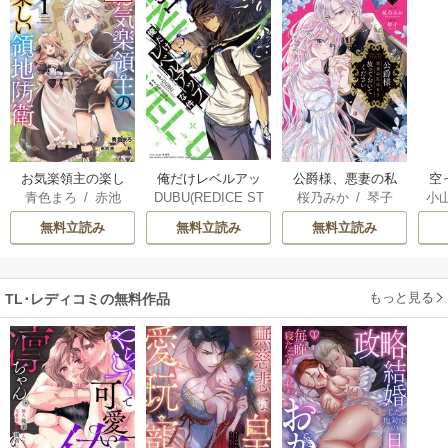
俺だけレベルアッ
お気楽領主の楽し
公爵様、悪妻の私
空
DUBU(REDICE ST
青色まろ
/
赤池
桜乃みか
/
琴子
小
プな件
い領地防衛
はもう放っておい
UDIO)
/
Chugong
/
宗
/
転
てください
が
無料立読み
無料立読み
無料立読み
h-goon
陛
もっと見る
TL･レディコミの無料作品