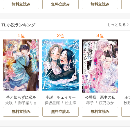
ニィ
隣人後輩くんのイ
快楽、閨に響くは
応の旦那様は毎晩
無料立読み
無料立読み
無料立読み
キすぎた執着にハ
乱れ声― 18巻
寝たふりをした私
メ堕とされる～ 23
をおかずに… 6巻
巻
もっと見る
TL小説ランキング
1
2
3
位
位
位
番と知らずに私を
小説 チェイサー
王
公爵様、悪妻の私
犬咲
/
御子柴リョ
保坂星耀
/
松山洋
秋
琴子
/
桜乃みか
買った純愛こじら
ゲームW
はもう放っておい
ウ
せ騎士団長に運命
てください
無料立読み
無料立読み
無料立読み
の愛を捧げられま
した！