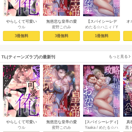
やらしくて可愛い
無慈悲な皇帝の愛
【スパイシーレデ
オ
ウル
蜜野このみ
めたる☆ハニィ
/
Y
俺の凛ちゃん。～
玩寵妃―おわらぬ
ィ】政略結婚した
毎
aaka
隣人後輩くんのイ
快楽、閨に響くは
塩対応の旦那様は
す
3冊無料
3冊無料
1冊無料
キすぎた執着にハ
乱れ声― 1巻
毎晩寝たふりをし
まけ
メ堕とされる～ 1巻
た私をおかずに…
(1)
もっと見る
TL(ティーンズラブ)の最新刊
やらしくて可愛い
無慈悲な皇帝の愛
[スパイシーレディ]
真
ウル
蜜野このみ
Yaaka
/
めたる☆ハ
黒
俺の凛ちゃん。～
玩寵妃―おわらぬ
政略結婚した塩対
は(