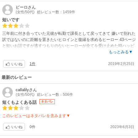
ピーロ
さん
(女性/50代)
総レビュー数：1459件
短いです
三年前に付き合っていた元彼が転勤で課長として戻ってきて 嫌いで別れた
訳ではないのに距離を置きたいヒロインと復縁を求めるヒーロー 43ページ
と短いお話ですが逃すつもりのないヒーローが全てを受け止めた時ハッピ
ーエンドに繋がります サクッと読みたい時にいいと思います
もっとみる▼
1件
2019年2月25日
いいね
最新のレビュー
callalily
さん
(女性/50代)
総レビュー数：506件
短くもよくある話
ネタバレ
このレビューはネタバレを含みます▼
0件
2023年6月3日
いいね