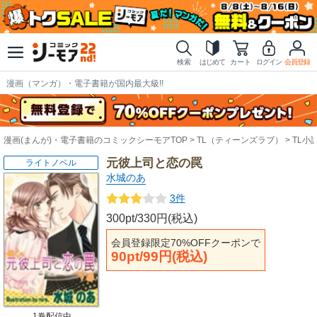
検索
はじめて
カート
ログイン
会員登録
漫画（マンガ）・電子書籍が国内最大級!!
漫画(まんが)・電子書籍のコミックシーモアTOP
TL（ティーンズラブ）
TL小
元彼上司と恋の罠
ライトノベル
水城のあ
3件
300pt/330円(税込)
会員登録限定70%OFFクーポンで
90pt/99円(税込)
1巻配信中