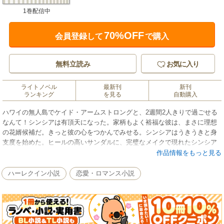
1巻配信中
70%OFF
会員登録して
で購入
無料立読み
お気に入り
ライトノベル
最新刊
新刊
ランキング
を見る
自動購入
ハワイの無人島でケイド・アームストロングと、2週間2人きりで過ごせる
なんて！シンシアは有頂天になった。家柄もよく裕福な彼は、まさに理想
の花婿候補だ。きっと彼の心をつかんでみせる。シンシアはうきうきと身
支度を始めた。ヒールの高いサンダルに、完璧なメイクで現れたシンシア
を見て、ケイドは内心舌打ちをした。こんな甘やかされた小娘のお守り
作品情報をもっと見る
を、2週間もしなくてはならないとは！だが、喉から手の出るほど欲しい莫
大な報酬のためだ。うまく彼女の機嫌をとるしかないだろう。
ハーレクイン小説
恋愛・ロマンス小説