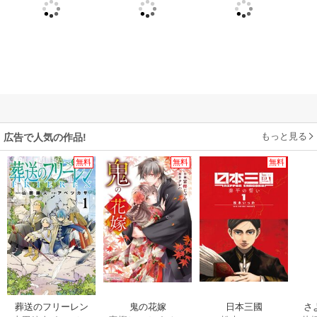
もっと見る
広告で人気の作品!
無料
無料
無料
葬送のフリーレン
鬼の花嫁
日本三國
さ