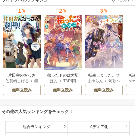
里可子
水凛子
1
2
3
位
位
位
片田舎のおっさ
拾ったものは大切
転生しました、サ
転
佐賀崎しげる
/
鍋
ぽん
/
TAPI岡
まゆらん
/
匈歌ハ
ake
ん、剣聖になる
にしましょう ～子
ラナ・キンジェで
帝
島テツヒロ
トリ
～ただの田舎の剣
狼に気に入られた
す。ごきげんよ
る
無料立読み
無料立読み
無料立読み
術師範だったの
男の転移物語～
う。
に、大成した弟子
たちが俺を放って
その他の人気ランキングをチェック！
くれない件～
総合ランキング
メディア化