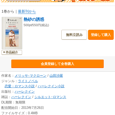
1巻から
｜
最新刊から
熱砂の誘惑
500pt/550円(税込)
無料立読み
登録して購入
作品紹介
会員登録して全巻購入
作家名：
メリッサ･マクローン
/
山田沙羅
ジャンル：
ライトノベル
恋愛・ロマンス小説
/
ハーレクイン小説
出版社：
ハーレクイン
雑誌：
ハーレクイン
/
シルエット･ロマンス
DL期限：無期限
配信開始日：2013年7月26日
ファイルサイズ：0.4MB