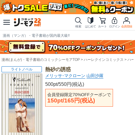
検索
はじめて
カート
ログイン
会員登録
漫画（マンガ）・電子書籍が国内最大級!!
漫画(まんが)・電子書籍のコミックシーモアTOP
ハーレクインコミックス
ハー
熱砂の誘惑
ライトノベル
メリッサ･マクローン
山田沙羅
500pt/550円(税込)
会員登録限定70%OFFクーポンで
150pt/165円(税込)