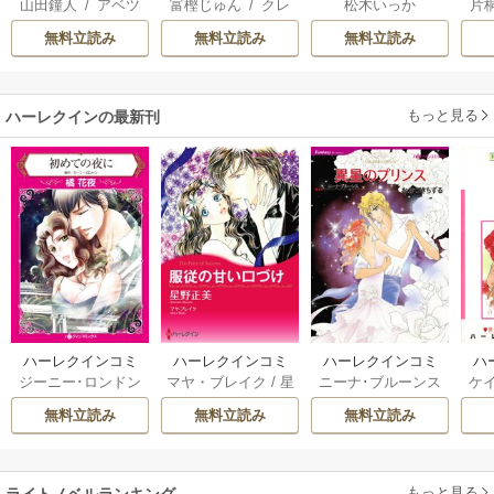
山田鐘人
/
アベツ
富樫じゅん
/
クレ
松木いっか
片
冷
カサ
ハ
ィ
無料立読み
無料立読み
無料立読み
き
もっと見る
ハーレクインの最新刊
ハーレクインコミ
ハーレクインコミ
ハーレクインコミ
ハ
ジーニー･ロンドン
マヤ・ブレイク
/
星
ニーナ･ブルーンス
ケ
ックス セット 202
ックス セット 202
ックス セット 202
ック
/
橘花夜
/
メアリ
野正美
/
ヘレン･ブ
/
おおつきちずる
/
/
J
6年 vol.1064 1巻
6年 vol.1002 1巻
6年 vol.1063 1巻
6年
無料立読み
無料立読み
無料立読み
ー･ライアンズ
/
花
ルックス
/
のわきね
レベッカ･ヨーク
/
ス
牟礼サキ
/
サラ･モ
い
/
マーガレット･
稜敦水
/
ケイト･ハ
ル
ーガン
/
星合操
/
ア
ウェイ
/
一重夕子
ーディ
/
海野みつる
ザ
ン･ウィール
/
津寺
/
サラ･ウッド
もっと見る
/
流
ライトノベルランキング