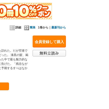
詳細
簡単
1巻から｜
最新刊から
会員登録して購入
を訪れた。だが空港で
った。 漆黒の髪、褐
った中で最も魅力的な
に告げた。「残念なが
に予期するすべはなか