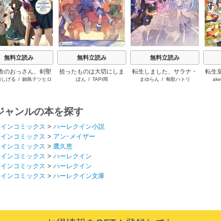
無料立読み
無料立読み
無料立読み
舎のおっさん、剣聖
拾ったものは大切にしま
転生しました、サラナ・
転生
崎しげる
/
鍋島テツヒロ
ぽん
/
TAPI岡
まゆらん
/
匈歌ハトリ
ake
る ～ただの田舎の
しょう ～子狼に気に入ら
キンジェです。ごきげん
に溺
師範だったのに、大
れた男の転移物語～
よう。
た弟子たちが俺を放
ってくれない件～
ジャンルの本を探す
クインコミックス
>
ハーレクイン小説
クインコミックス
>
アン･メイザー
クインコミックス
>
鷹久恵
クインコミックス
>
ハーレクイン
クインコミックス
>
ハーレクイン
クインコミックス
>
ハーレクイン文庫