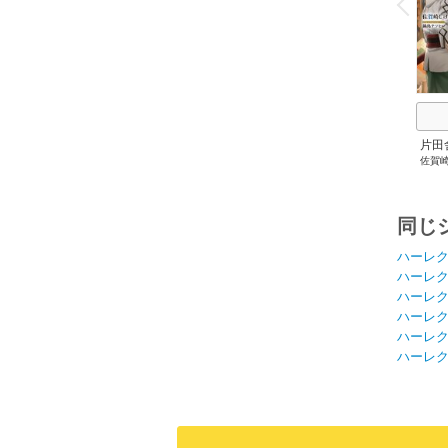
P
r
e
i
u
片田
佐賀
にな
剣術
成し
同じ
ハーレ
ハーレ
ハーレ
ハーレ
ハーレ
ハーレ