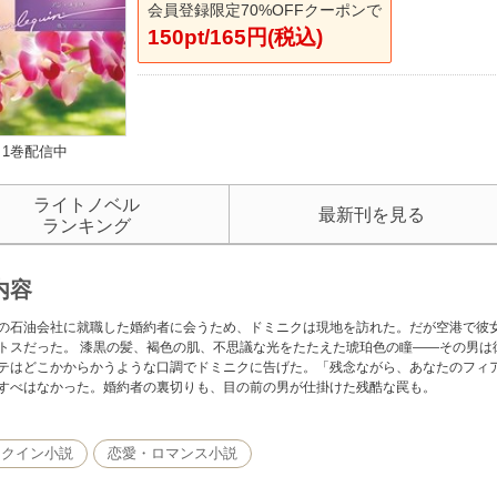
会員登録限定70%OFFクーポンで
150pt/165円(税込)
1巻配信中
ライトノベル
最新刊を見る
ランキング
内容
の石油会社に就職した婚約者に会うため、ドミニクは現地を訪れた。だが空港で彼
トスだった。 漆黒の髪、褐色の肌、不思議な光をたたえた琥珀色の瞳――その男は
テはどこかからかうような口調でドミニクに告げた。「残念ながら、あなたのフィ
すべはなかった。婚約者の裏切りも、目の前の男が仕掛けた残酷な罠も。
レクイン小説
恋愛・ロマンス小説