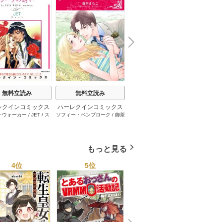
N
x
e
t
無料立読み
無料立読み
無料立読み
レクインコミックス
ハーレクインコミックス
ハーレクインコミックス
ハーレ
･ウォーカー
/
JET
/
ス
ソフィー・ペンブローク
/
御茶
サラ･モーガン
/
友井美穂
/
ケ
イヴォ
2026年 vol.1001
セット 2026年 vol.1062
セット 2026年 vol.1000
セット 
・スペンサー・ポール
/
まちこ
/
ジョー･リー
/
内田一
イ･ソープ
/
川崎ひろこ
/
オー
和
/
ミ
1巻
1巻
1巻
とみ
/
ロザリー･アッシ
奈
/
キャロル･モーティマー
/
ドラ･アダムス
/
黒田かすみ
本果林
/
ュ
/
雁えりか
雁えりか
/
エミリー･ローズ
/
一ノ関りん子
もっと見る
4位
5位
6位