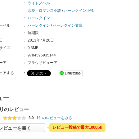
：
ライトノベル
恋愛・ロマンス小説
/
ハーレクイン小説
：
ハーレクイン
ーベル
：
ハーレクイン
/
ハーレクイン文庫
：
無期限
日
：
2013年7月26日
サイズ
：
0.3MB
：
9784596935144
ーア
：
ブラウザビューア
ェアする
：
ュー
りのレビュー
：
3.0
1件のレビューをみる
レビュー投稿で最大1000pt!
レビューを書く