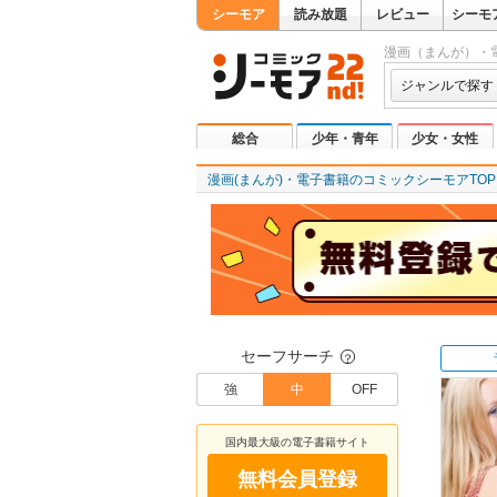
シーモア
読み放題
レビュー
シーモ
漫画（まんが）・
ジャンルで探す
総合
少年・青年
少女・女性
漫画(まんが)・電子書籍のコミックシーモアTOP
セーフサーチ
？
強
中
OFF
国内最大級の電子書籍サイト
無料会員登録