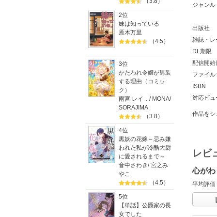
（3.8）
ジャンル
2位
妹は知っている
出版社
雁木万里
雑誌・レ
（4.5）
DL期限
配信開始
3位
かたわれ令嬢が男装
ファイル
する理由（コミッ
ISBN
ク）
対応ビュ
雨宮 レイ．
/
MONA
/
SORAJIMA
作品をシ
（3.8）
4位
黒妖の花嫁～忌み嫌
われた私が冷酷大尉
レビ
に愛されるまで～
音中さわき
/
宮之み
心がわ
やこ
（4.5）
平均評価
5位
【単話】公爵家の長
女でした