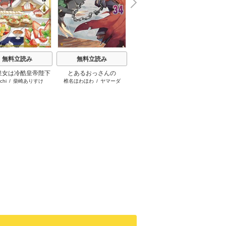
N
x
e
t
無料立読み
無料立読み
無料立読み
皇女は冷酷皇帝陛下
とあるおっさんの
悪役の王女に転生したけ
ふつつ
chi
/
柴崎ありすけ
椎名ほわほわ
/
ヤマーダ
早瀬黒絵
/
comet
中
愛されるが夢は冒険
VRMMO活動記
ど、隠しキャラが隠れて
者です！
ない。