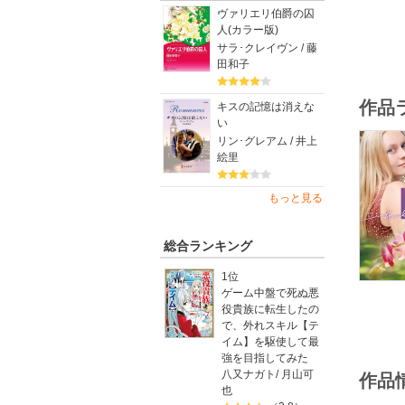
ヴァリエリ伯爵の囚
人(カラー版)
サラ･クレイヴン / 藤
田和子
作品
キスの記憶は消えな
い
リン･グレアム / 井上
絵里
もっと見る
総合ランキング
1位
ゲーム中盤で死ぬ悪
役貴族に転生したの
で、外れスキル【テ
イム】を駆使して最
強を目指してみた
八又ナガト
/
月山可
作品
也