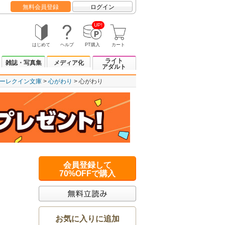
無料会員登録
ログイン
UP!
はじめて
ヘルプ
PT購入
カート
ライト
雑誌・写真集
メディア化
アダルト
ーレクイン文庫
心がわり
心がわり
会員登録して
70%OFFで購入
お気に入りに追加