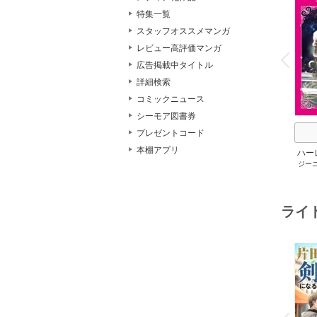
特集一覧
スタッフオススメマンガ
o
レビュー高評価マンガ
v
P
r
e
i
u
広告掲載中タイトル
詳細検索
コミックニュース
シーモア図書券
プレゼントコード
本棚アプリ
ハー
ジー
セット 
メアリ
サキ
/
アン
ライ
o
v