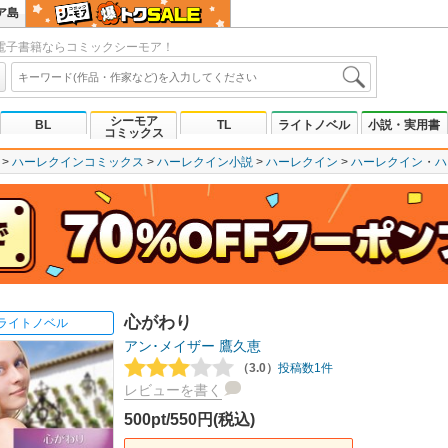
ア島
電子書籍ならコミックシーモア！
シーモア
BL
TL
ライトノベル
小説・実用書
コミックス
ハーレクインコミックス
ハーレクイン小説
ハーレクイン
ハーレクイン
ハ
心がわり
ライトノベル
アン･メイザー
鷹久恵
（3.0）
投稿数1件
レビューを書く
500pt/550円(税込)