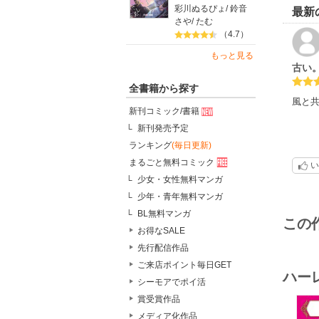
彩川ぬるぴょ
/
鈴音
最新
さや
/
たむ
（4.7）
もっと見る
古い
全書籍から探す
風と
新刊コミック/書籍
新刊発売予定
ランキング
(毎日更新)
まるごと無料コミック
い
少女・女性無料マンガ
少年・青年無料マンガ
BL無料マンガ
この
お得なSALE
先行配信作品
ご来店ポイント毎日GET
ハー
シーモアでポイ活
賞受賞作品
メディア化作品