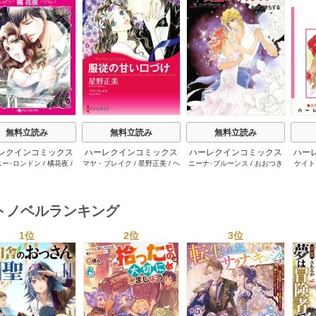
s
無料立読み
無料立読み
無料立読み
レクインコミックス
ハーレクインコミックス
ハーレクインコミックス
ハー
ニー･ロンドン
/
橘花夜
/
マヤ・ブレイク
/
星野正美
/
ヘ
ニーナ･ブルーンス
/
おおつき
ケイト
2026年 vol.1064
セット 2026年 vol.1002
セット 2026年 vol.1063
セット 
ー･ライアンズ
/
花牟礼
レン･ブルックス
/
のわきねい
/
ちずる
/
レベッカ･ヨーク
/
稜
ーザン
1巻
1巻
1巻
サラ･モーガン
/
星合操
/
マーガレット･ウェイ
/
一重夕
敦水
/
ケイト･ハーディ
/
海野
津谷さ
･ウィール
/
津寺里可子
子
みつる
/
サラ･ウッド
/
流水凛
トノベルランキング
子
1位
2位
3位
s