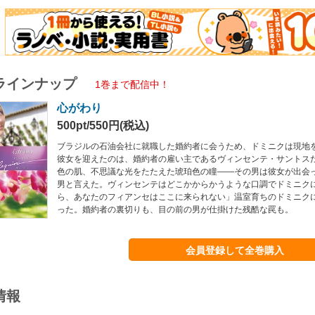
ラインナップ
1巻まで配信中！
心がわり
500pt/550円(税込)
ブラジルの石油会社に就職した婚約者に会うため、ドミニクは現地
彼女を迎えたのは、婚約者の雇い主であるヴィンセンテ・サントスだ
色の肌、不思議な光をたたえた琥珀色の瞳――その男は彼女が出会
男と言えた。ヴィンセンテはどこかからかうような口調でドミニク
ら、あなたのフィアンセはここに来られない」温室育ちのドミニク
った。婚約者の裏切りも、目の前の男が仕掛けた残酷な罠も。
会員登録して全巻購入
情報