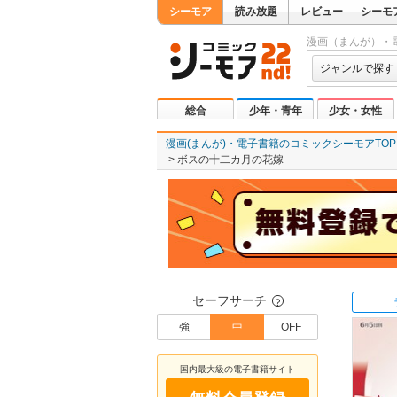
シーモア
読み放題
レビュー
シーモ
漫画（まんが）・
ジャンルで探す
総合
少年・青年
少女・女性
漫画(まんが)・電子書籍のコミックシーモアTOP
ボスの十二カ月の花嫁
セーフサーチ
？
強
中
OFF
国内最大級の電子書籍サイト