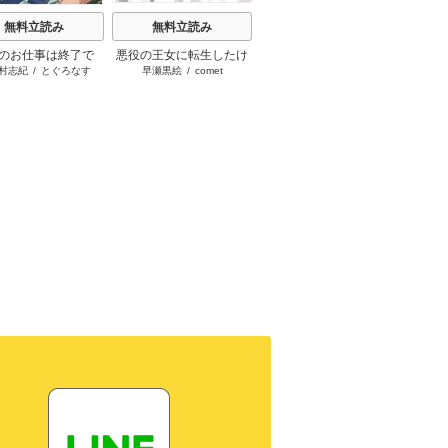
無料立読み
無料立読み
無料立読み
のお仕事は終了で
悪役の王女に転生したけ
スーパー派遣令嬢は王宮
陰で国
村志紀
/
とぐろなす
早瀬黒絵
/
comet
晩夏ノ空
/
宇田川みぅ
す。
ど、隠しキャラが隠れて
を見限ったようです～私
私です
ない。
を不当解雇した元上司
お忘れ
へ。我が家の正体、ご存
れた隠
知ですか？～
ー