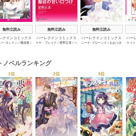
無料立読み
無料立読み
無料立読み
レクインコミックス
ハーレクインコミックス
ハーレクインコミックス
ハー
ニー･ロンドン
/
橘花夜
/
マヤ・ブレイク
/
星野正美
/
ヘ
ニーナ･ブルーンス
/
おおつき
ケイト
2026年 vol.1064
セット 2026年 vol.1002
セット 2026年 vol.1063
セット 
ー･ライアンズ
/
花牟礼
レン･ブルックス
/
のわきねい
/
ちずる
/
レベッカ･ヨーク
/
稜
ーザン
1巻
1巻
1巻
サラ･モーガン
/
星合操
/
マーガレット･ウェイ
/
一重夕
敦水
/
ケイト･ハーディ
/
海野
津谷さ
･ウィール
/
津寺里可子
子
みつる
/
サラ･ウッド
/
流水凛
トノベルランキング
子
1位
2位
3位
s