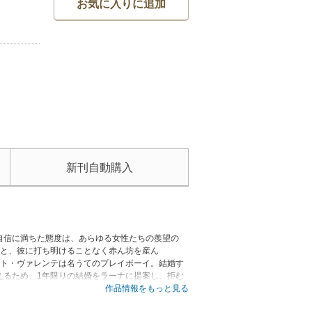
お気に入りに追加
新刊自動購入
自信に満ちた態度は、あらゆる女性たちの羨望の
くと、彼に打ち明けることなく赤ん坊を産ん
ット・ヴァレンテは名うてのプレイボーイ。結婚す
えるため、1年限りの結婚をラーナに提案し、拒む
るの？！■3部作〈恋はゴージャスに〉で人気を不
作品情報をもっと見る
婚をした2人の間に存在するのは、ただの情熱？