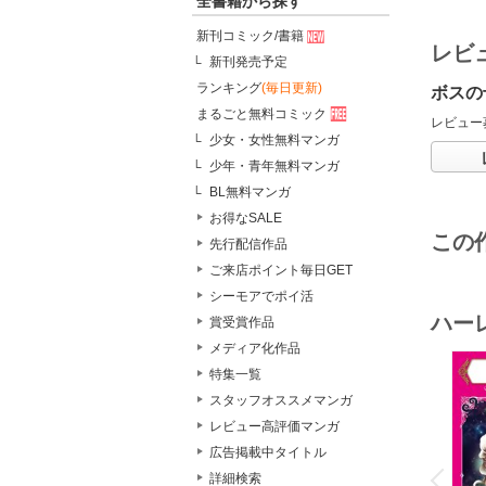
全書籍から探す
新刊コミック/書籍
レビ
新刊発売予定
ランキング
(毎日更新)
ボスの
まるごと無料コミック
レビュー
少女・女性無料マンガ
少年・青年無料マンガ
BL無料マンガ
お得なSALE
この
先行配信作品
ご来店ポイント毎日GET
シーモアでポイ活
ハー
賞受賞作品
メディア化作品
特集一覧
スタッフオススメマンガ
レビュー高評価マンガ
o
広告掲載中タイトル
v
P
r
e
i
u
詳細検索