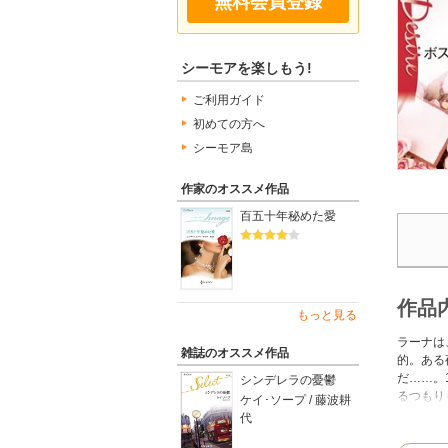
無料会員登録
シーモアを楽しもう!
ご利用ガイド
初めての方へ
シーモア島
作家のオススメ作品
百五十年秘めた愛
作品
もっと見る
ラーナは
雑誌のオススメ作品
的。ある
だ……。
シンデレラの憂鬱
るつもり
ケイ･ソープ / 藤波耕
なら横領
代
動のもの