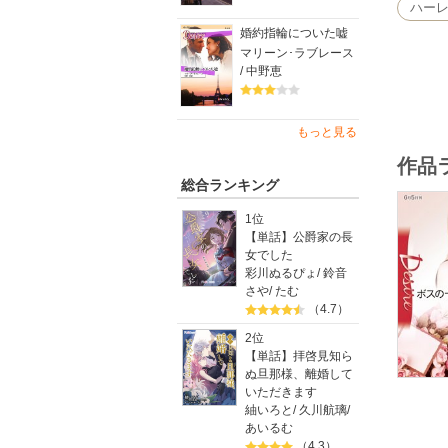
それとも
ハー
婚約指輪についた嘘
マリーン･ラブレース
/ 中野恵
もっと見る
作品
総合ランキング
1位
【単話】公爵家の長
女でした
彩川ぬるぴょ
/
鈴音
さや
/
たむ
（4.7）
2位
【単話】拝啓見知ら
ぬ旦那様、離婚して
いただきます
紬いろと
/
久川航璃
/
あいるむ
（4.3）