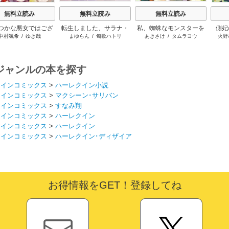
無料立読み
無料立読み
無料立読み
つかな悪女ではござ
転生しました、サラナ・
私、蜘蛛なモンスターを
側妃
中村颯希
/
ゆき哉
まゆらん
/
匈歌ハトリ
あきさけ
/
タムラヨウ
火野
いますが
キンジェです。ごきげん
テイムしたので、スパイ
よう。
ダーシルクで裁縫を頑張
ります
ジャンルの本を探す
クインコミックス
>
ハーレクイン小説
クインコミックス
>
マクシーン･サリバン
クインコミックス
>
すなみ翔
クインコミックス
>
ハーレクイン
クインコミックス
>
ハーレクイン
クインコミックス
>
ハーレクイン･ディザイア
お得情報をGET！登録してね