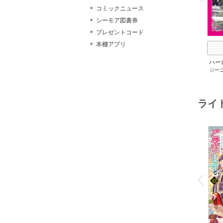
コミックニュース
シーモア図書券
プレゼントコード
本棚アプリ
ハー
ジー
セット 
メアリ
サキ
/
アン
ライ
o
v
P
r
e
i
u