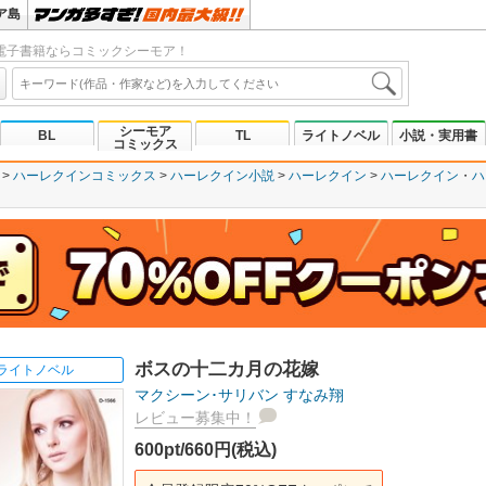
ア島
電子書籍ならコミックシーモア！
シーモア
BL
TL
ライトノベル
小説・実用書
コミックス
ハーレクインコミックス
ハーレクイン小説
ハーレクイン
ハーレクイン
ハ
ボスの十二カ月の花嫁
ライトノベル
マクシーン･サリバン
すなみ翔
レビュー募集中！
600pt/660円(税込)