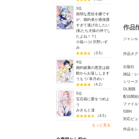
3位
病弱な悪役令嬢です
が、婚約者が過保護
すぎて逃げ出したい
作品
(私たち犬猿の仲でし
たよね！？)
ジャンル
小箱ハコ
/
沢野いず
み
（3.5）
作品タグ
4位
出版社
婚約破棄の悪意は娼
館からお返しします
雑誌・レ
うもう
/
皐月めい
シリーズ
（4.2）
DL期限
5位
配信開始
宝石箱に愛をつめよ
ファイル
う
みきもと凜
ISBN
（4.5）
対応ビュ
もっと見る
作品をシ