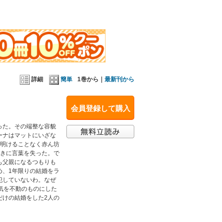
詳細
簡単
1巻から｜
最新刊から
会員登録して購入
った。その端整な容貌
ーナはマットにいざな
ち明けることなく赤ん坊
驚きに言葉を失った。で
も父親になるつもりも
め、1年限りの結婚をラ
犯していないわ。なぜ
気を不動のものにした
だけの結婚をした2人の