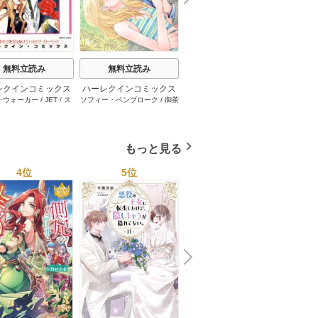
e
t
無料立読み
無料立読み
無料立読み
レクインコミックス
ハーレクインコミックス
ハーレクインコミックス
ハーレ
･ウォーカー
/
JET
/
ス
ソフィー・ペンブローク
/
御茶
サラ･モーガン
/
友井美穂
/
ケ
イヴォ
2026年 vol.1001
セット 2026年 vol.1062
セット 2026年 vol.1000
セット 
・スペンサー・ポール
/
まちこ
/
ジョー･リー
/
内田一
イ･ソープ
/
川崎ひろこ
/
オー
和
/
ミ
1巻
1巻
1巻
とみ
/
ロザリー･アッシ
奈
/
キャロル･モーティマー
/
ドラ･アダムス
/
黒田かすみ
本果林
/
ュ
/
雁えりか
雁えりか
/
エミリー･ローズ
/
一ノ関りん子
もっと見る
4位
5位
6位
N
x
e
t