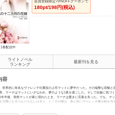
会員登録限定70%OFFクーポンで
180pt/198円(税込)
1巻配信中
ライトノベル
最新刊を見る
ランキング
内容
、世界的に有名なヴァレンテ社重役の上司マットに夢中だった。その端整な容貌と
夜、ラーナはマットにいざなわれ、夢のような1夜を過ごした。そして妊娠に気づ
1年半後、突然マットが家に現れたとき、ラーナは驚きに言葉を失った。でも、マ
も父親になるつもりもないはずよ。ところが彼は、赤ん坊にヴァレンテ家の姓を与
罪で訴えると脅してきた。私は罪など犯していないわ。なぜそんなひどい仕打ちをす
にしたマクシーン・サリバン。本作もとびきりホットでスリリング！ 形だけの結