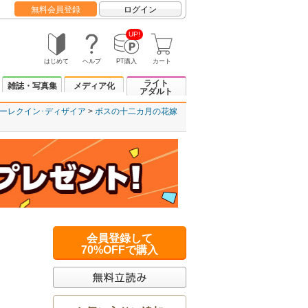
無料会員登録
ログイン
UP!
はじめて
ヘルプ
PT購入
カート
ライト
雑誌・写真集
メディア化
アダルト
ーレクイン･ディザイア
ボスの十二カ月の花嫁
会員登録して
70%OFFで購入