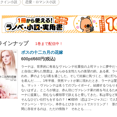
……。
レクイン小説
恋愛・ロマンス小説
ラインナップ
1巻まで配信中！
ボスの十二カ月の花嫁
600pt/660円(税込)
ラーナは、世界的に有名なヴァレンテ社重役の上司マットに夢中だ
と自信に満ちた態度は、あらゆる女性たちの羨望の的。ある夜、ラ
われ、夢のような1夜を過ごした。そして妊娠に気づくと、彼に打
を産んだ……。1年半後、突然マットが家に現れたとき、ラーナは
も、マット・ヴァレンテは名うてのプレイボーイ。結婚するつもり
ないはずよ。ところが彼は、赤ん坊にヴァレンテ家の姓を与えるた
ーナに提案し、拒むなら横領罪で訴えると脅してきた。私は罪など
そんなひどい仕打ちをするの？！■3部作〈恋はゴージャスに〉で人
マクシーン・サリバン。本作もとびきりホットでスリリング！ 形
間に存在するのは、ただの情熱？ それとも……。