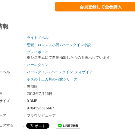
会員登録して全巻購入
情報
：
ライトノベル
恋愛・ロマンス小説
/
ハーレクイン小説
：
プレイボーイ
※システムにて自動抽出したものを表示しています
：
ハーレクイン
ーベル
：
ハーレクイン
/
ハーレクイン･ディザイア
：
ボスの十二カ月の花嫁シリーズ
：
無期限
日
：
2013年7月26日
サイズ
：
0.3MB
：
9784596515667
ーア
：
ブラウザビューア
ェアする
：