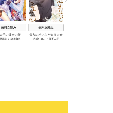
e
t
無料立読み
無料立読み
無料立読み
太子の運命の鞭
貴方の想いなど知りませ
さようなら、婚約者様。
悪女と
野真珠
/
成瀬山吹
大城いぬこ
/
蜂不二子
宇奈月香
/
天路ゆうつづ
ん
これにてお別れいたしま
日も胃
しょう【電子書籍特装
の先に
版】
っ