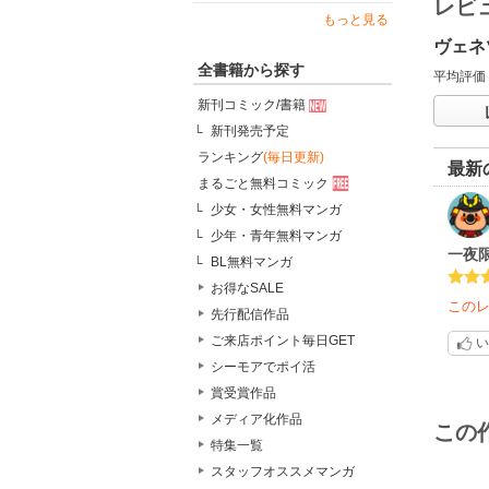
レビ
もっと見る
ヴェネ
全書籍から探す
平均評価
新刊コミック/書籍
新刊発売予定
ランキング
(毎日更新)
最新
まるごと無料コミック
少女・女性無料マンガ
少年・青年無料マンガ
一夜
BL無料マンガ
お得なSALE
この
先行配信作品
ご来店ポイント毎日GET
い
シーモアでポイ活
賞受賞作品
メディア化作品
この
特集一覧
スタッフオススメマンガ