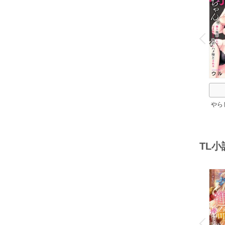
o
v
P
r
e
i
u
やら
ちゃ
のイ
堕
TL
o
v
P
r
e
i
u