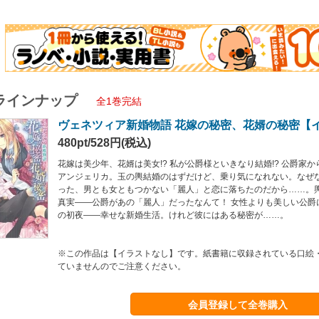
ラインナップ
全1巻完結
ヴェネツィア新婚物語 花嫁の秘密、花婿の秘密【
480pt/528円(税込)
花嫁は美少年、花婿は美女!? 私が公爵様といきなり結婚!? 公爵家
アンジェリカ。玉の輿結婚のはずだけど、乗り気になれない。なぜ
った、男とも女ともつかない「麗人」と恋に落ちたのだから……。
真実――公爵があの「麗人」だったなんて！ 女性よりも美しい公爵
の初夜――幸せな新婚生活。けれど彼にはある秘密が……。
※この作品は【イラストなし】です。紙書籍に収録されている口絵
ていませんのでご注意ください。
会員登録して全巻購入