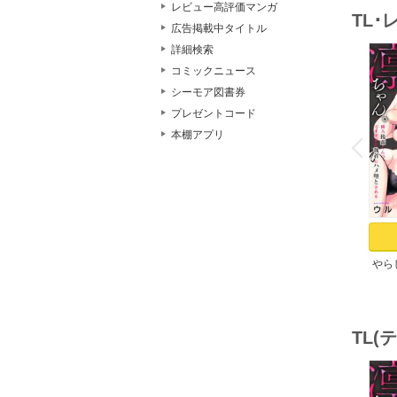
レビュー高評価マンガ
TL
広告掲載中タイトル
詳細検索
コミックニュース
シーモア図書券
プレゼントコード
o
v
本棚アプリ
P
r
e
i
u
やら
ちゃ
のイ
TL