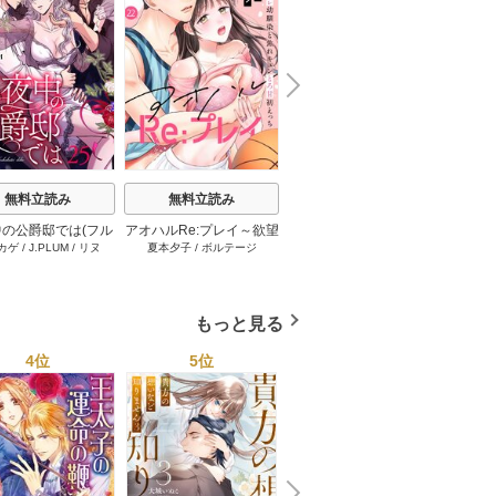
N
x
e
t
無料立読み
無料立読み
無料立読み
の公爵邸では(フル
アオハルRe:プレイ～欲望
溺愛エンゲージ～12歳年
悪女は
カゲ
/
J.PLUM
/
リヌ
夏本夕子
/
ボルテージ
田中琳
STUD
カラー) 25巻
駄々モレ幼馴染と焦れキ
上のオジサマと～ 25巻
出した
ュンとろ甘初えっち～[ク
イーンメロウcomics] 22
巻
もっと見る
4位
5位
6位
N
x