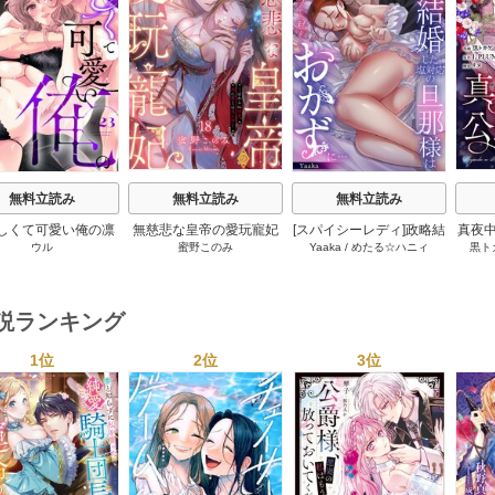
s
無料立読み
無料立読み
無料立読み
しくて可愛い俺の凛
無慈悲な皇帝の愛玩寵妃
[スパイシーレディ]政略結
真夜中
ウル
蜜野このみ
Yaaka
/
めたる☆ハニィ
黒ト
ん。～隣人後輩くん
―おわらぬ快楽、閨に響
婚した塩対応の旦那様は
キすぎた執着にハメ
くは乱れ声― 18巻
毎晩寝たふりをした私を
とされる～ 23巻
おかずに… 6巻
小説ランキング
1位
2位
3位
s