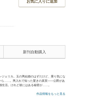
お気に入りに追加
新刊自動購入
アンジェリカ。玉の輿結婚のはずだけど、乗り気にな
から……。輿入れで知った驚きの真実――公爵があ
婚生活。けれど彼にはある秘密が……。
作品情報をもっと見る
いませんのでご注意ください。