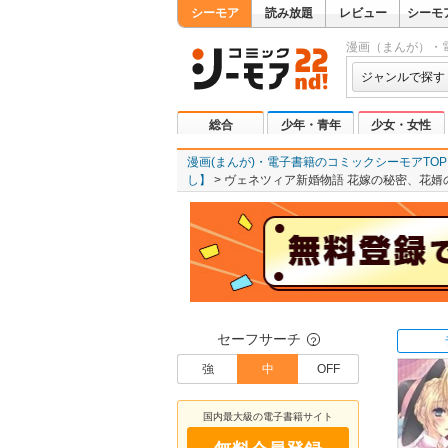
シーモア
読み放題
レビュー
シーモ
漫画（まんが）・
ジャンルで探す
総合
少年・青年
少女・女性
漫画(まんが)・電子書籍のコミックシーモアTOP
し】
ヴェネツィア新婚物語 花嫁の秘密、花婿
セーフサーチ
？
強
中
OFF
国内最大級の電子書籍サイト