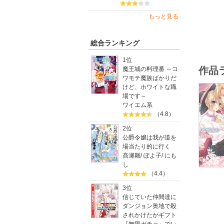
もっと見る
総合ランキング
1位
作品
魔王城の料理番 ～コ
ワモテ魔族ばかりだ
けど、ホワイトな職
場です～
ワイエム系
（4.8）
2位
公爵令嬢は我が道を
場当たり的に行く
高瀬雛
/
ぽよ子
/
にも
し
（4.4）
3位
信じていた仲間達に
ダンジョン奥地で殺
されかけたがギフト