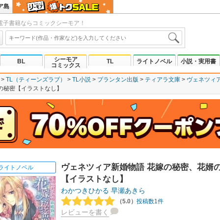
ア島
電子書籍ならコミックシーモア！
シーモア
BL
TL
ライトノベル
小説・実用書
コミックス
TL（ティーンズラブ）
TL小説
プランタン出版
ティアラ文庫
ヴェネツィ
の秘密【イラストなし】
ヴェネツィア新婚物語 花嫁の秘密、花婿
ライトノベル
【イラストなし】
わかつきひかる
早瀬あきら
（5.0）
投稿数1件
レビューを書く