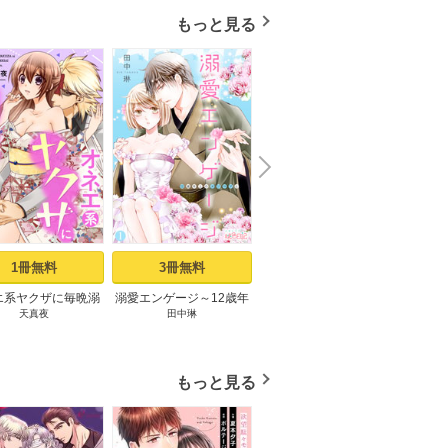
もっと見る
N
x
e
t
1冊無料
3冊無料
7冊無料
エ系ヤクザに毎晩溺
溺愛エンゲージ～12歳年
僕しか知らない君のナ
「好き
天真夜
田中琳
霧原すばこ
花
れてます【描き下ろ
上のオジサマと～ 1巻
カ。 1巻
い」暴
まけ付き特装版】 1
と
巻
もっと見る