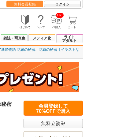
無料会員登録
ログイン
UP!
はじめて
ヘルプ
PT購入
カート
ライト
雑誌・写真集
メディア化
アダルト
ア新婚物語 花嫁の秘密、花婿の秘密【イラストな
の秘密
会員登録して
70%OFFで購入