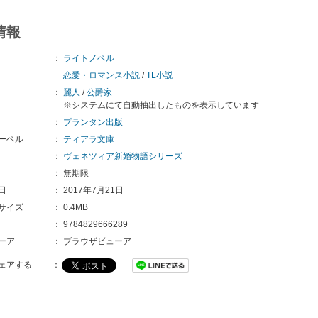
情報
：
ライトノベル
恋愛・ロマンス小説
/
TL小説
：
麗人
/
公爵家
※システムにて自動抽出したものを表示しています
：
プランタン出版
ーベル
：
ティアラ文庫
：
ヴェネツィア新婚物語シリーズ
：
無期限
日
：
2017年7月21日
サイズ
：
0.4MB
：
9784829666289
ーア
：
ブラウザビューア
ェアする
：