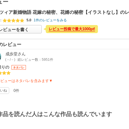
ュー
ツィア新婚物語 花嫁の秘密、花婿の秘密【イラストなし】の
：
5.0
1件のレビューをみる
レビュー投稿で最大1000pt!
レビューを書く
のレビュー
成歩堂
さん
(－/－)
総レビュー数：5951件
限りの
ネタバレ
レビューはネタバレを含みます▼
いね
0件
作品を読んだ人はこんな作品も読んでいます