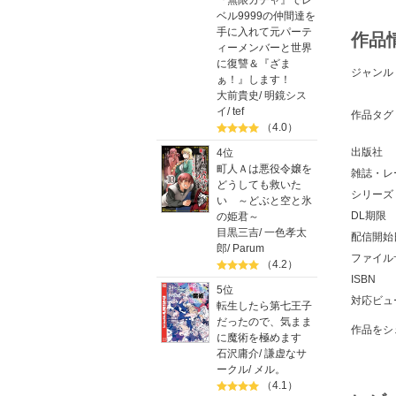
『無限ガチャ』でレ
ベル9999の仲間達を
手に入れて元パーテ
作品
ィーメンバーと世界
に復讐＆『ざま
ジャンル
ぁ！』します！
大前貴史
/
明鏡シス
イ
/
tef
作品タグ
（4.0）
出版社
4位
町人Ａは悪役令嬢を
雑誌・レ
どうしても救いた
シリーズ
い ～どぶと空と氷
DL期限
の姫君～
目黒三吉
/
一色孝太
配信開始
郎
/
Parum
ファイル
（4.2）
ISBN
5位
対応ビュ
転生したら第七王子
だったので、気まま
作品をシ
に魔術を極めます
石沢庸介
/
謙虚なサ
ークル
/
メル。
（4.1）