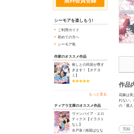
無料会員登録
シーモアを楽しもう!
ご利用ガイド
初めての方へ
シーモア島
作家のオススメ作品
推しとの同居が尊す
ぎます！【タテヨ
ミ】
作品
もっと見る
花嫁は美
れない。
の「麗人
ティアラ文庫のオススメ作品
ヴァンパイア・エロ
ティクス【イラスト
※この作
なし】
完結
水戸泉 / 南国ばなな