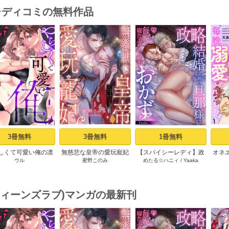
･レディコミの無料作品
s
3冊無料
3冊無料
1冊無料
しくて可愛い俺の凛
無慈悲な皇帝の愛玩寵妃
【スパイシーレディ】政
オネ
ウル
蜜野このみ
めたる☆ハニィ
/
Yaaka
ん。～隣人後輩くん
―おわらぬ快楽、閨に響
略結婚した塩対応の旦那
愛さ
キすぎた執着にハメ
くは乱れ声― 1巻
様は毎晩寝たふりをした
しお
堕とされる～ 1巻
私をおかずに… (1)
(ティーンズラブ)マンガの最新刊