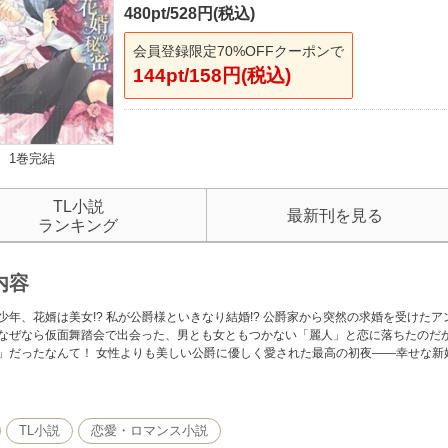
480pt/528円(税込)
会員登録限定70%OFFクーポンで
144pt/158円(税込)
1巻完結
TL小説
最新刊を見る
ランキング
内容
少年、花婿は美女!? 私が公爵様といきなり結婚!? 公爵家から突然の求婚を受けた
なぜなら仮面舞踏会で出会った、男とも女ともつかない「麗人」と恋に落ちたのだ
」だったなんて！ 女性よりも美しい公爵に優しく愛された最高の初夜――幸せな新
品は【イラストなし】です。紙書籍に収録されている口絵・イラストが収録されて
TL小説
恋愛・ロマンス小説