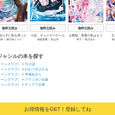
無料立読み
無料立読み
無料立読み
知らずに私を買った
小説 チェイサーゲーム
公爵様、悪妻の私はもう
王
犬咲
/
御子柴リョウ
保坂星耀
/
松山洋
琴子
/
桜乃みか
秋
こじらせ騎士団長に
W
放っておいてください
の愛を捧げられまし
た！
ジャンルの本を探す
ィーンズラブ）
>
TL小説
ィーンズラブ）
>
わかつきひかる
ィーンズラブ）
>
早瀬あきら
ィーンズラブ）
>
プランタン出版
ィーンズラブ）
>
ティアラ文庫
お得情報をGET！登録してね