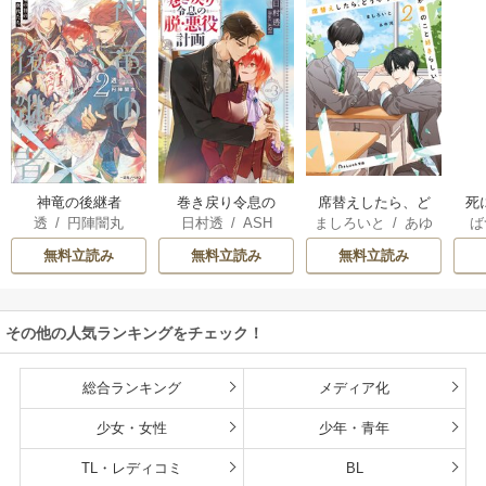
巻き戻り令息の
神竜の後継者
席替えしたら、ど
死
日村透
/
ASH
透
/
円陣闇丸
ましろいと
/
あゆ
ば
脱・悪役計画
うやら後ろの男が
子
河
俺のこと好きらし
め
無料立読み
無料立読み
無料立読み
い
その他の人気ランキングをチェック！
総合ランキング
メディア化
少女・女性
少年・青年
TL・レディコミ
BL