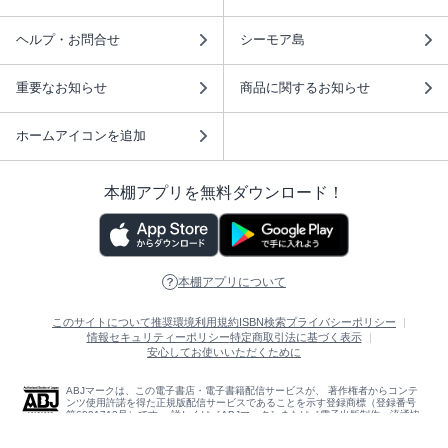
ヘルプ・お問合せ
シーモア島
重要なお知らせ
商品に関するお知らせ
ホームアイコンを追加
本棚アプリを無料ダウンロード！
本棚アプリについて
このサイトについて
推奨環境
利用規約
ISBN検索
プライバシーポリシー
情報セキュリティーポリシー
特定商取引法に基づく表示
安心してお使いいただくために
ABJマークは、この電子書店・電子書籍配信サービスが、 著作権者からコンテ
ンツ使用許諾を得た正規版配信サービスであることを示す登録商標（登録番号
第6091713号）です。 詳しくは［ABJマーク］または［電子出版制作・流通協
議会］で検索してください。