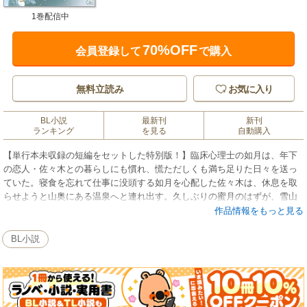
1巻配信中
70%OFF
会員登録して
で購入
無料立読み
お気に入り
BL小説
最新刊
新刊
ランキング
を見る
自動購入
【単行本未収録の短編をセットした特別版！】臨床心理士の如月は、年下
の恋人・佐々木との暮らしにも慣れ、慌ただしくも満ち足りた日々を送っ
ていた。寝食を忘れて仕事に没頭する如月を心配した佐々木は、休息を取
らせようと山奥にある温泉へと連れ出す。久しぶりの蜜月のはずが、雪山
で遭難した少年を発見したことによって、事件へと巻き込まれてしまう。
作品情報をもっと見る
記憶をなくしていた少年を一時的に預かることになった如月は、その断片
的な言葉から、少年の過去を導き出そうとするが…。
BL小説