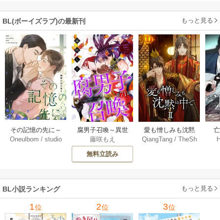
【シーモア限定
付き】
た！
版】
もっと見る
BL(ボーイズラブ)の最新刊
その記憶の先に～
腐男子召喚～異世
愛も憎しみも沈黙
Oneulbom
/
studio
藤咲もえ
QiangTang
/
TheSh
秘密の花の香り～
界で神獣にハメら
の中で【タテヨ
【
Malangs
ubl Website+kkworl
【タテヨミ】 106-1
れました～ 分冊版
ミ】 240巻
無料立読み
d+BailiJunxi
07巻
71巻
もっと見る
BL小説ランキング
1
2
3
位
位
位