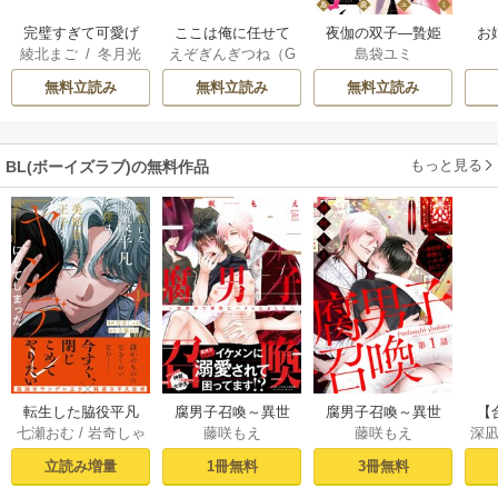
完璧すぎて可愛げ
ここは俺に任せて
夜伽の双子―贄姫
お
綾北まご
/
冬月光
えぞぎんぎつね（G
島袋ユミ
がないと婚約破棄
先に行けと言って
は二人の王子に愛
輝
/
昌未
Aノベル／SBクリ
された聖女は隣国
から10年がたった
される―
無料立読み
無料立読み
無料立読み
エイティブ刊）
/
に売られる
ら伝説になってい
阿倍野ちゃこ
/
De
た。
eCHA
もっと見る
BL(ボーイズラブ)の無料作品
転生した脇役平凡
腐男子召喚～異世
腐男子召喚～異世
【
七瀬おむ
/
岩奇しゃ
藤咲もえ
藤咲もえ
深
な僕は、美形第二
界で神獣にハメら
界で神獣にハメら
ラ
け
王子をヤンデレに
れました～ 【電子
れました～ 分冊版
う
立読み増量
1冊無料
3冊無料
してしまった１
コミック限定特典
： 1
ル