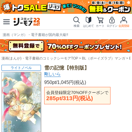
検索
はじめて
カート
ログイン
会員登録
漫画（マンガ）・電子書籍が国内最大級!!
漫画(まんが)・電子書籍のコミックシーモアTOP
BL（ボーイズラブ）マンガ
雪の記憶【特別版】
ライトノベル
剛しいら
950pt/1,045円(税込)
会員登録限定70%OFFクーポンで
285pt/313円(税込)