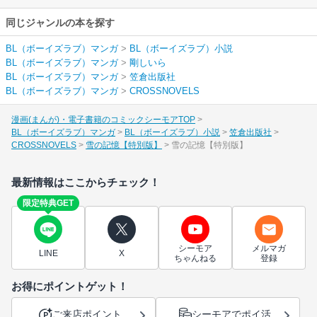
同じジャンルの本を探す
BL（ボーイズラブ）マンガ
>
BL（ボーイズラブ）小説
BL（ボーイズラブ）マンガ
>
剛しいら
BL（ボーイズラブ）マンガ
>
笠倉出版社
BL（ボーイズラブ）マンガ
>
CROSSNOVELS
漫画(まんが)・電子書籍のコミックシーモアTOP
BL（ボーイズラブ）マンガ
BL（ボーイズラブ）小説
笠倉出版社
CROSSNOVELS
雪の記憶【特別版】
雪の記憶【特別版】
最新情報はここからチェック！
限定特典GET
シーモア
メルマガ
LINE
X
ちゃんねる
登録
お得にポイントゲット！
ご来店ポイント
シーモアでポイ活