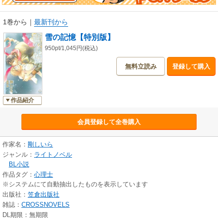
1巻から
｜
最新刊から
雪の記憶【特別版】
950pt/1,045円(税込)
無料立読み
登録して購入
作品紹介
会員登録して全巻購入
作家名：
剛しいら
ジャンル：
ライトノベル
BL小説
作品タグ：
心理士
※システムにて自動抽出したものを表示しています
出版社：
笠倉出版社
雑誌：
CROSSNOVELS
DL期限：無期限