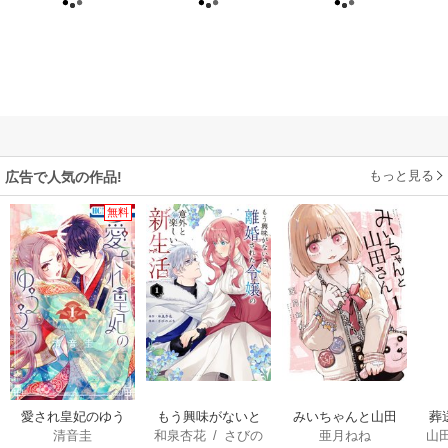
もっと見る
広告で人気の作品!
無料
愛され皇妃のゆう
もう興味がないと
みいちゃんと山田
葬
清音圭
和泉杏花
/
さびの
亜月ねね
山
うつ
離婚された令嬢の
さん