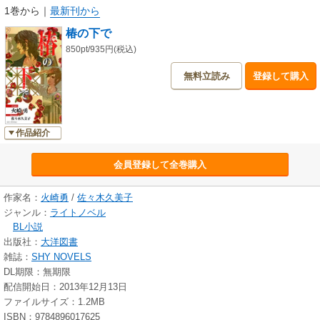
1巻から
｜
最新刊から
椿の下で
850pt/935円(税込)
無料立読み
登録して購入
作品紹介
会員登録して全巻購入
作家名：
火崎勇
/
佐々木久美子
ジャンル：
ライトノベル
BL小説
出版社：
大洋図書
雑誌：
SHY NOVELS
DL期限：無期限
配信開始日：2013年12月13日
ファイルサイズ：1.2MB
ISBN：9784896017625