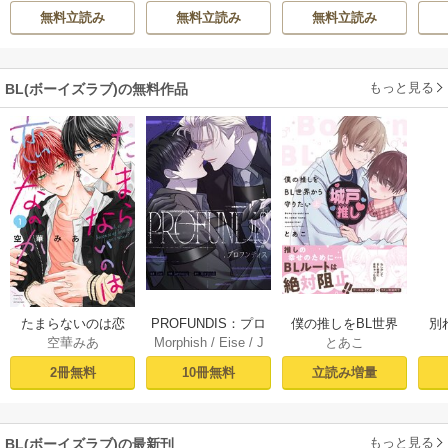
ぶち
意外と楽しい新生
無料立読み
無料立読み
無料立読み
活
もっと見る
BL(ボーイズラブ)の無料作品
PROFUNDIS：プロ
たまらないのは恋
僕の推しをBL世界
別
Morphish
/
Eise
/
J
空華みあ
とあこ
フンディス【タテ
なのか（１）【シ
から守りたい【シ
掛
aeyoung
ヨミ】1
ーモア限定特典付
ーモア限定特典付
ミ
10冊無料
2冊無料
立読み増量
き】
き電子単行本】 上
定
巻
もっと見る
BL(ボーイズラブ)の最新刊