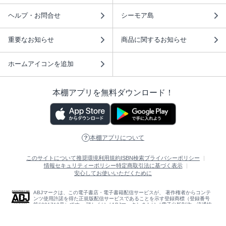
ヘルプ・お問合せ
シーモア島
重要なお知らせ
商品に関するお知らせ
ホームアイコンを追加
本棚アプリを無料ダウンロード！
本棚アプリについて
このサイトについて
推奨環境
利用規約
ISBN検索
プライバシーポリシー
情報セキュリティーポリシー
特定商取引法に基づく表示
安心してお使いいただくために
ABJマークは、この電子書店・電子書籍配信サービスが、 著作権者からコンテ
ンツ使用許諾を得た正規版配信サービスであることを示す登録商標（登録番号
第6091713号）です。 詳しくは［ABJマーク］または［電子出版制作・流通協
議会］で検索してください。