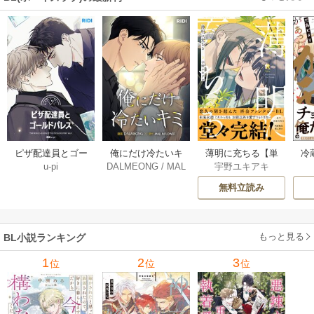
薄明に充ちる【単
冷
ピザ配達員とゴー
俺にだけ冷たいキ
宇野ユキアキ
u-pi
DALMEONG
/
MAL
行本版】 5巻
ルドパレス【タテ
ミ【タテヨミ】 34
LINFLOWER
ヨミ】 104巻
巻
無料立読み
もっと見る
BL小説ランキング
1
2
3
位
位
位