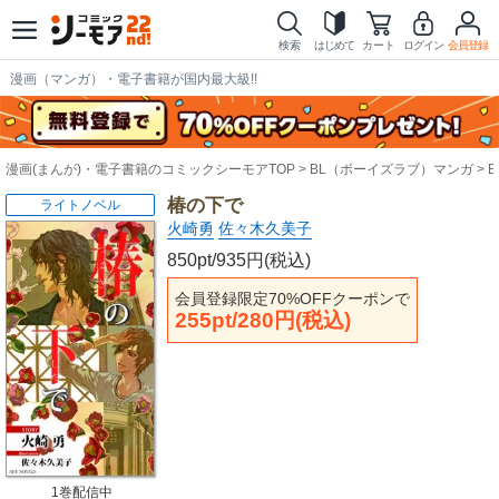
検索
はじめて
カート
ログイン
会員登録
漫画（マンガ）・電子書籍が国内最大級!!
漫画(まんが)・電子書籍のコミックシーモアTOP
BL（ボーイズラブ）マンガ
椿の下で
ライトノベル
火崎勇
佐々木久美子
850pt/935円(税込)
会員登録限定70%OFFクーポンで
255pt/280円(税込)
1巻配信中