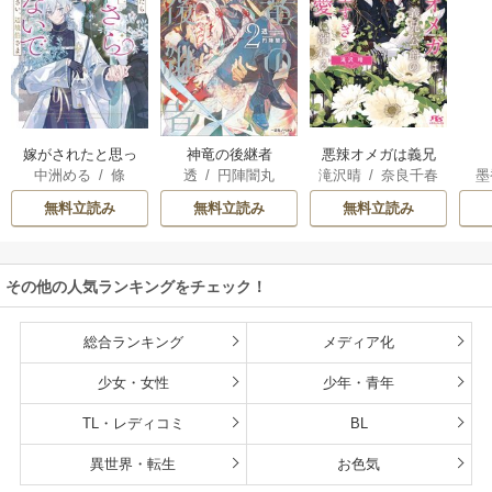
嫁がされたと思っ
神竜の後継者
悪辣オメガは義兄
中洲める
/
條
透
/
円陣闇丸
滝沢晴
/
奈良千春
墨
たら放置されたの
公爵の重すぎる執
馨
で、好きに暮らし
着愛に溺れる
無料立読み
無料立読み
無料立読み
ます。だから今さ
ら構わないでくだ
さい、辺境伯さま
その他の人気ランキングをチェック！
総合ランキング
メディア化
少女・女性
少年・青年
TL・レディコミ
BL
異世界・転生
お色気