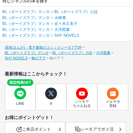
同じジャンルの本を探す
BL（ボーイズラブ）マンガ
>
BL（ボーイズラブ）小説
BL（ボーイズラブ）マンガ
>
火崎勇
BL（ボーイズラブ）マンガ
>
佐々木久美子
BL（ボーイズラブ）マンガ
>
大洋図書
BL（ボーイズラブ）マンガ
>
SHY NOVELS
漫画(まんが)・電子書籍のコミックシーモアTOP
BL（ボーイズラブ）マンガ
BL（ボーイズラブ）小説
大洋図書
SHY NOVELS
椿の下で
椿の下で
最新情報はここからチェック！
限定特典GET
シーモア
メルマガ
LINE
X
ちゃんねる
登録
お得にポイントゲット！
ご来店ポイント
シーモアでポイ活