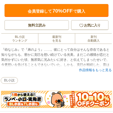
70%OFF
会員登録して
で購入
無料立読み
お気に入り
BL小説
最新刊
新刊
ランキング
を見る
自動購入
『幼なじみ』で『弟のよう』……。彼にとって自分はそんな存在であると
知りながらも、密かに克巳を想い続けている光美。まだこの感情が恋だと
気付かずにいた頃、無邪気に兄みたいに好き、と伝えてしまったせいで、
今更想いを告げることもできないでいた。しかも、克巳が相続した、昔は
旅館今はラブホテルとなっている洋館で働く光美は、彼にずっと探してい
作品情報をもっと見る
る女性がいるらしいと聞き……。始まりも終わりもない、この一方通行の
切ない恋の行方は―─。
BL小説