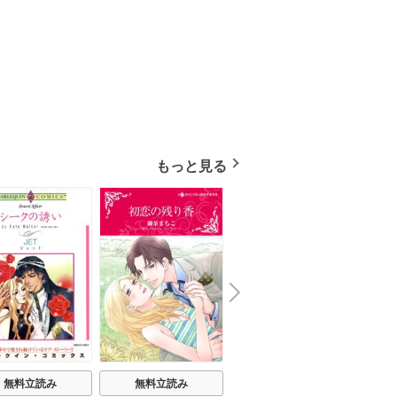
もっと見る
N
x
e
t
無料立読み
無料立読み
無料立読み