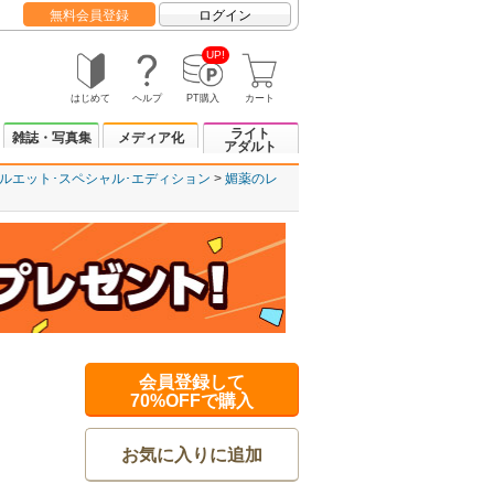
無料会員登録
ログイン
UP!
はじめて
ヘルプ
PT購入
カート
ライト
雑誌・写真集
メディア化
アダルト
ルエット･スペシャル･エディション
媚薬のレ
会員登録して
70%OFFで購入
お気に入りに追加