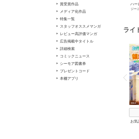
ハー
賞受賞作品
ジー
セット 
メディア化作品
メアリ
特集一覧
サキ
/
アン
スタッフオススメマンガ
ライ
レビュー高評価マンガ
広告掲載中タイトル
詳細検索
コミックニュース
シーモア図書券
o
プレゼントコード
v
P
r
e
i
u
本棚アプリ
お気