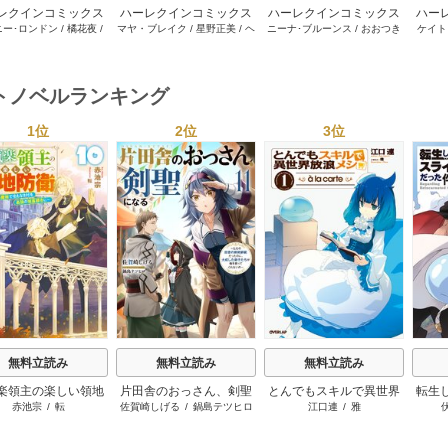
レクインコミックス
ハーレクインコミックス
ハーレクインコミックス
ハー
ニー･ロンドン
/
橘花夜
/
マヤ・ブレイク
/
星野正美
/
ヘ
ニーナ･ブルーンス
/
おおつき
ケイト
2026年 vol.1064
セット 2026年 vol.1002
セット 2026年 vol.1063
セット 
ー･ライアンズ
/
花牟礼
レン･ブルックス
/
のわきねい
/
ちずる
/
レベッカ･ヨーク
/
稜
ーザン
1巻
1巻
1巻
サラ･モーガン
/
星合操
/
マーガレット･ウェイ
/
一重夕
敦水
/
ケイト･ハーディ
/
海野
津谷さ
･ウィール
/
津寺里可子
子
みつる
/
サラ･ウッド
/
流水凛
トノベルランキング
子
1位
2位
3位
s
無料立読み
無料立読み
無料立読み
楽領主の楽しい領地
片田舎のおっさん、剣聖
とんでもスキルで異世界
転生
赤池宗
/
転
佐賀崎しげる
/
鍋島テツヒロ
江口連
/
雅
防衛
になる ～ただの田舎の
放浪メシ
剣術師範だったのに、大
成した弟子たちが俺を放