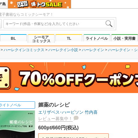
ア島
電子書籍ならコミックシーモア！
シーモア
BL
TL
ライトノベル
小説・実用書
コミックス
ハーレクインコミックス
ハーレクイン小説
ハーレクイン
ハーレクイン
シ
媚薬のレシピ
ライトノベル
エリザベス･ハービソン
竹内喜
レビュー募集中！
600pt/660円(税込)