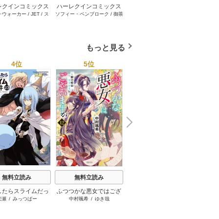
レクインコミックス
ハーレクインコミックス
ハーレクインコミックス
ハーレ
･ウォーカー
/
JET
/
ス
ソフィー・ペンブローク
/
御茶
サラ･モーガン
/
友井美穂
/
ケ
イヴォ
2026年 vol.1001
セット 2026年 vol.1062
セット 2026年 vol.1000
セット 
・スペンサー・ポール
/
まちこ
/
ジョー･リー
/
内田一
イ･ソープ
/
川崎ひろこ
/
オー
和
/
ミ
1巻
1巻
1巻
とみ
/
ロザリー･アッシ
奈
/
キャロル･モーティマー
/
ドラ･アダムス
/
黒田かすみ
本果林
/
ュ
/
雁えりか
雁えりか
/
エミリー･ローズ
/
一ノ関りん子
もっと見る
4位
5位
6位
N
x
e
t
無料立読み
無料立読み
無料立読み
したらスライムだっ
ふつつかな悪女ではござ
本好きの下剋上
ソード
伏瀬
/
みっつばー
中村颯希
/
ゆき哉
香月美夜
/
椎名優
た件
いますが
ン