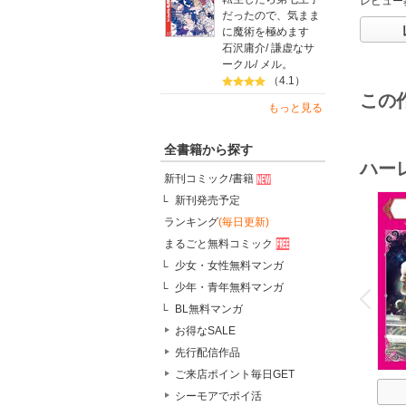
レビュー
だったので、気まま
に魔術を極めます
石沢庸介
/
謙虚なサ
ークル
/
メル。
（4.1）
この
もっと見る
全書籍から探す
ハー
新刊コミック/書籍
新刊発売予定
ランキング
(毎日更新)
まるごと無料コミック
少女・女性無料マンガ
o
v
少年・青年無料マンガ
P
r
e
i
u
BL無料マンガ
お得なSALE
先行配信作品
ご来店ポイント毎日GET
シーモアでポイ活