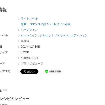
情報
：
ライトノベル
恋愛・ロマンス小説
/
ハーレクイン小説
：
ハーレクイン
ーベル
：
ハーレクイン
/
シルエット･スペシャル･エディション
：
無期限
日
：
2014年1月10日
サイズ
：
0.2MB
：
4-596610134
ーア
：
ブラウザビューア
ェアする
：
ュー
レシピのレビュー