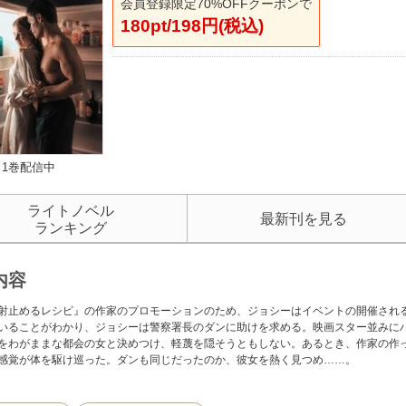
会員登録限定70%OFFクーポンで
180pt/198円(税込)
1巻配信中
ライトノベル
最新刊を見る
ランキング
内容
射止めるレシピ』の作家のプロモーションのため、ジョシーはイベントの開催され
いることがわかり、ジョシーは警察署長のダンに助けを求める。映画スター並みに
をわがままな都会の女と決めつけ、軽蔑を隠そうともしない。あるとき、作家の作
感覚が体を駆け巡った。ダンも同じだったのか、彼女を熱く見つめ……。