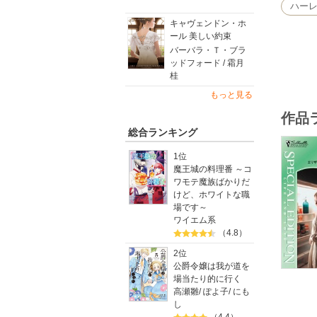
ハー
キャヴェンドン・ホ
ール 美しい約束
バーバラ・Ｔ・ブラ
ッドフォード / 霜月
桂
もっと見る
作品
総合ランキング
1位
魔王城の料理番 ～コ
ワモテ魔族ばかりだ
けど、ホワイトな職
場です～
ワイエム系
（4.8）
2位
公爵令嬢は我が道を
場当たり的に行く
高瀬雛
/
ぽよ子
/
にも
し