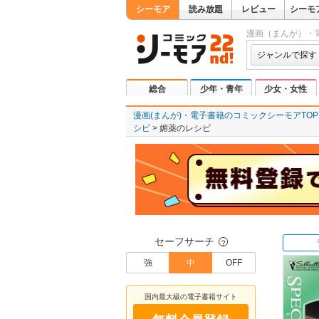
シーモア
読み放題
レビュー
シーモ
漫画（まんが）・
ジャンルで探す
総合
少年・青年
少女・女性
漫画(まんが)・電子書籍のコミックシーモアTOP
シピ
媚薬のレシピ
セーフサーチ
？
強
中
OFF
国内最大級の電子書籍サイト