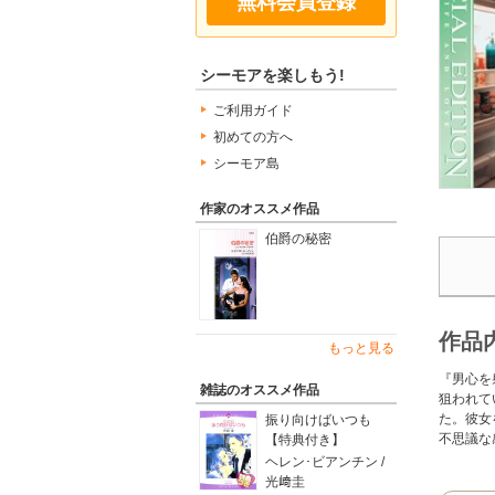
無料会員登録
シーモアを楽しもう!
ご利用ガイド
初めての方へ
シーモア島
作家のオススメ作品
伯爵の秘密
作品
もっと見る
『男心を
雑誌のオススメ作品
狙われて
た。彼女
振り向けばいつも
不思議な
【特典付き】
ヘレン･ビアンチン /
光﨑圭