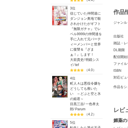
（4.4）
3位
作品
信じていた仲間達に
ダンジョン奥地で殺
ジャンル
されかけたがギフト
『無限ガチャ』でレ
ベル9999の仲間達を
出版社
手に入れて元パーテ
雑誌・レ
ィーメンバーと世界
に復讐＆『ざま
DL期限
ぁ！』します！
配信開始
大前貴史
/
明鏡シス
ファイル
イ
/
tef
（4.0）
ISBN
対応ビュ
4位
町人Ａは悪役令嬢を
作品をシ
どうしても救いた
い ～どぶと空と氷
の姫君～
目黒三吉
/
一色孝太
レビ
郎
/
Parum
（4.2）
媚薬の
5位
転生したら第七王子