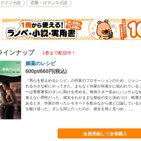
レクイン小説
恋愛・ロマンス小説
ラインナップ
1巻まで配信中！
媚薬のレシピ
600pt/660円(税込)
『男心を射止めるレシピ』の作家のプロモーションのため、ジョシ
れる小さな町にやってきた。まもなく作家が何者かに狙われている
ーは警察署長のダンに助けを求める。映画スター並みにハンサムな
食えない男性だった。彼女をわがままな都会の女と決めつけ、軽蔑
あるとき、作家の作ったレモネードを飲みながら彼と口論している
を駆け巡った。ダンも同じだったのか、彼女を熱く見つめ……。
会員登録して全巻購入