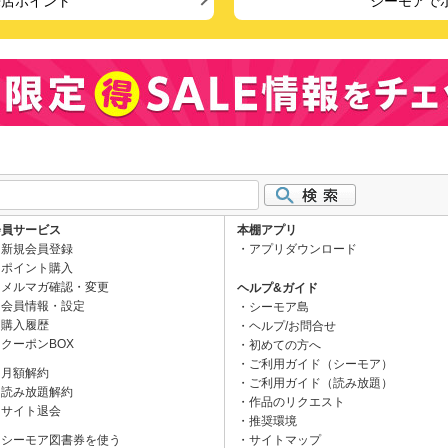
来店ポイント
シーモアで
会員サービス
本棚アプリ
新規会員登録
アプリダウンロード
ポイント購入
メルマガ確認・変更
ヘルプ&ガイド
会員情報・設定
シーモア島
購入履歴
ヘルプ/お問合せ
クーポンBOX
初めての方へ
ご利用ガイド（シーモア）
月額解約
ご利用ガイド（読み放題）
読み放題解約
作品のリクエスト
サイト退会
推奨環境
シーモア図書券を使う
サイトマップ