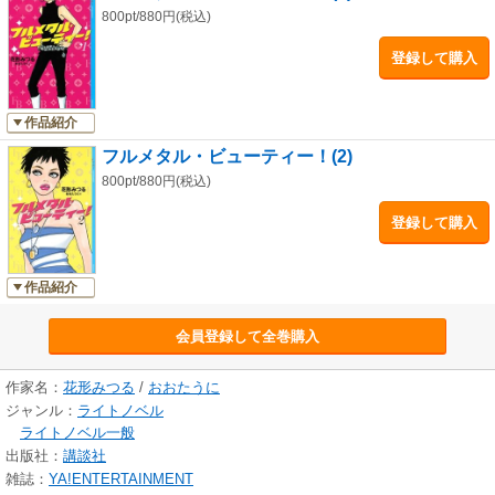
800pt/880円(税込)
登録して購入
作品紹介
フルメタル・ビューティー！(2)
800pt/880円(税込)
登録して購入
作品紹介
会員登録して全巻購入
作家名：
花形みつる
/
おおたうに
ジャンル：
ライトノベル
ライトノベル一般
出版社：
講談社
雑誌：
YA!ENTERTAINMENT