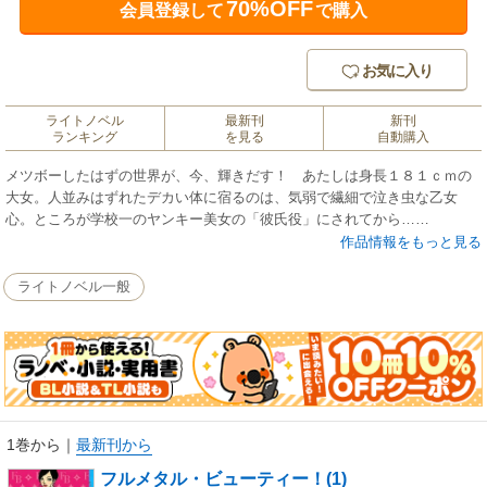
70%OFF
会員登録して
で購入
お気に入り
ライトノベル
最新刊
新刊
ランキング
を見る
自動購入
メツボーしたはずの世界が、今、輝きだす！ あたしは身長１８１ｃｍの
大女。人並みはずれたデカい体に宿るのは、気弱で繊細で泣き虫な乙女
心。ところが学校一のヤンキー美女の「彼氏役」にされてから……
作品情報をもっと見る
ライトノベル一般
1巻から
｜
最新刊から
フルメタル・ビューティー！(1)