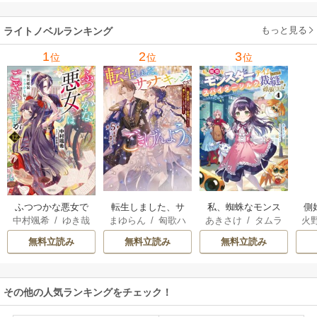
に、大成した弟子
たちが俺を放って
もっと見る
ライトノベルランキング
くれない件～ 11巻
1
2
3
位
位
位
転生しました、サ
私、蜘蛛なモンス
側
ふつつかな悪女で
まゆらん
/
匈歌ハ
あきさけ
/
タムラ
火
中村颯希
/
ゆき哉
ラナ・キンジェで
ターをテイムした
はございますが
トリ
ヨウ
す。ごきげんよ
ので、スパイダー
無料立読み
無料立読み
無料立読み
う。
シルクで裁縫を頑
張ります
その他の人気ランキングをチェック！