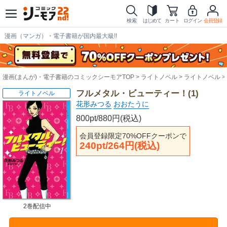
検索
はじめて
カート
ログイン
会員登録
漫画（マンガ）・電子書籍が国内最大級!!
漫画(まんが)・電子書籍のコミックシーモアTOP
ライトノベル
ライトノベル
フルメタル・ビューティー！(1)
ライトノベル
花形みつる
おおたうに
800pt/880円(税込)
会員登録限定70%OFFクーポンで
240pt/264円(税込)
2巻配信中