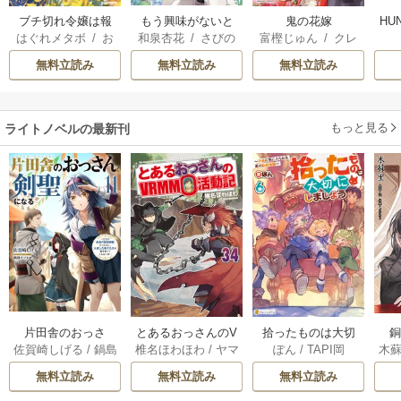
ブチ切れ令嬢は報
もう興味がないと
鬼の花嫁
HU
はぐれメタボ
/
お
和泉杏花
/
さびの
富樫じゅん
/
クレ
復を誓いました。
離婚された令嬢の
おのいも
/
昌未
ぶち
ハ
意外と楽しい新生
無料立読み
無料立読み
無料立読み
活
もっと見る
ライトノベルの最新刊
片田舎のおっさ
とあるおっさんのV
拾ったものは大切
木
佐賀崎しげる
/
鍋島
椎名ほわほわ
/
ヤマ
ぽん
/
TAPI岡
ん、剣聖になる
RMMO活動記 34巻
にしましょう ～子
テツヒロ
ーダ
～ただの田舎の剣
狼に気に入られた
無料立読み
無料立読み
無料立読み
術師範だったの
男の転移物語～ 6巻