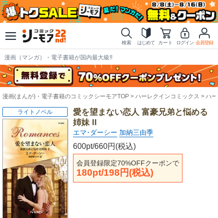
検索
はじめて
カート
ログイン
会員登録
漫画（マンガ）・電子書籍が国内最大級!!
漫画(まんが)・電子書籍のコミックシーモアTOP
ハーレクインコミックス
ハー
愛を望まない恋人 富豪兄弟と悩める
ライトノベル
姉妹 II
エマ･ダーシー
加納三由季
600pt/660円(税込)
会員登録限定70%OFFクーポンで
180pt/198円(税込)