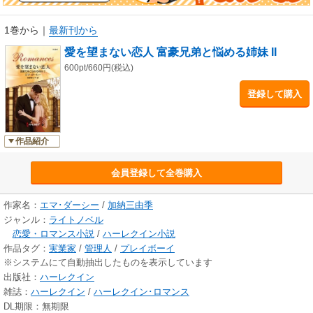
1巻から
｜
最新刊から
愛を望まない恋人 富豪兄弟と悩める姉妹 II
600pt/660円(税込)
登録して購入
作品紹介
会員登録して全巻購入
作家名：
エマ･ダーシー
/
加納三由季
ジャンル：
ライトノベル
恋愛・ロマンス小説
/
ハーレクイン小説
作品タグ：
実業家
/
管理人
/
プレイボーイ
※システムにて自動抽出したものを表示しています
出版社：
ハーレクイン
雑誌：
ハーレクイン
/
ハーレクイン･ロマンス
DL期限：無期限