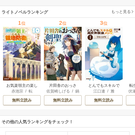
ーガン
/
星合操
/
ア
ウェイ
/
一重夕子
ーディ
/
海野みつる
ザ
ン･ウィール
/
津寺
/
サラ･ウッド
もっと見る
/
流
ライトノベルランキング
里可子
水凛子
1
2
3
位
位
位
お気楽領主の楽し
片田舎のおっさ
とんでもスキルで
転
赤池宗
/
転
佐賀崎しげる
/
鍋
江口連
/
雅
伏
い領地防衛
ん、剣聖になる
異世界放浪メシ
島テツヒロ
～ただの田舎の剣
無料立読み
無料立読み
無料立読み
術師範だったの
に、大成した弟子
たちが俺を放って
その他の人気ランキングをチェック！
くれない件～