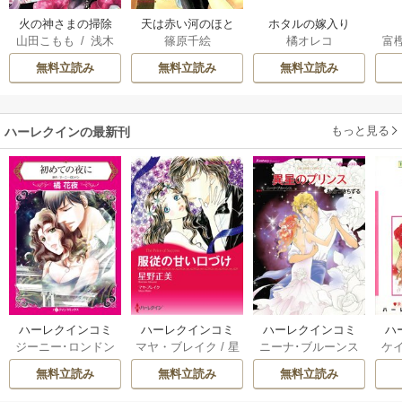
火の神さまの掃除
天は赤い河のほと
ホタルの嫁入り
山田こもも
/
浅木
篠原千絵
橘オレコ
富
人ですが、いつの
り
伊都
/
SNC
間にか花嫁として
無料立読み
無料立読み
無料立読み
溺愛されています
もっと見る
ハーレクインの最新刊
ハーレクインコミ
ハーレクインコミ
ハーレクインコミ
ハ
ジーニー･ロンドン
マヤ・ブレイク
/
星
ニーナ･ブルーンス
ケ
ックス セット 202
ックス セット 202
ックス セット 202
ック
/
橘花夜
/
メアリ
野正美
/
ヘレン･ブ
/
おおつきちずる
/
/
J
6年 vol.1064 1巻
6年 vol.1002 1巻
6年 vol.1063 1巻
6年
無料立読み
無料立読み
無料立読み
ー･ライアンズ
/
花
ルックス
/
のわきね
レベッカ･ヨーク
/
ス
牟礼サキ
/
サラ･モ
い
/
マーガレット･
稜敦水
/
ケイト･ハ
ル