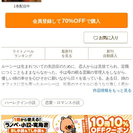
1巻配信中
70%OFF
会員登録して
で購入
お気に入り
ライトノベル
最新刊
新刊
ランキング
を見る
自動購入
ルーシーは生まれついての失読症のために、恋人からは見捨てられ、定職
につくこともままならなかった。今は母の眠る霊園の管理人をしながら、
優しい姉の幸せを心ひそかに願いながら日々を送っている。ある日、姉の
オフィスに立ち寄ったルーシーは、社長のマイケルに会うなり激しく惹か
れ、何かに導かれるように、熱い一夜をともにしてしまう。ルーシーには
作品情報をもっと見る
わかっていた。永遠などありはしない。彼女の障害を知れば、マイケルは
冷たく去っていくのだと。だがそんな矢先、ルーシーは妊娠していること
ハーレクイン小説
恋愛・ロマンス小説
に気づき……。