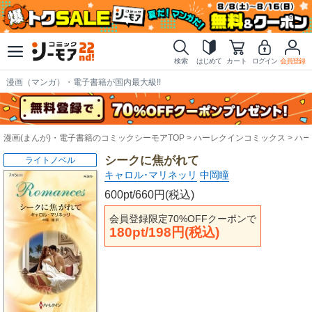
検索
はじめて
カート
ログイン
会員登録
漫画（マンガ）・電子書籍が国内最大級!!
漫画(まんが)・電子書籍のコミックシーモアTOP
ハーレクインコミックス
ハー
シークに焦がれて
ライトノベル
キャロル･マリネッリ
中岡瞳
600pt/660円(税込)
会員登録限定70%OFFクーポンで
180pt/198円(税込)