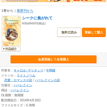
1巻から
｜
最新刊から
シークに焦がれて
600pt/660円(税込)
無料立読み
登録して購入
作品紹介
会員登録して全巻購入
作家名：
キャロル･マリネッリ
/
中岡瞳
ジャンル：
ライトノベル
恋愛・ロマンス小説
/
ハーレクイン小説
出版社：
ハーレクイン
雑誌：
ハーレクイン
DL期限：無期限
配信開始日：2014年4月18日
ファイルサイズ：0.3MB