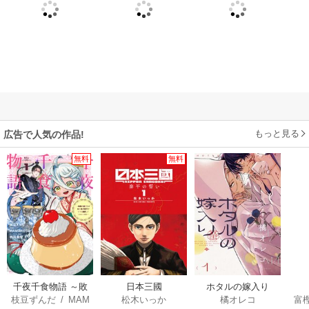
もっと見る
広告で人気の作品!
無料
無料
千夜千食物語 ～敗
日本三國
ホタルの嫁入り
枝豆ずんだ
/
MAM
松木いっか
橘オレコ
富
国の姫ですが氷の