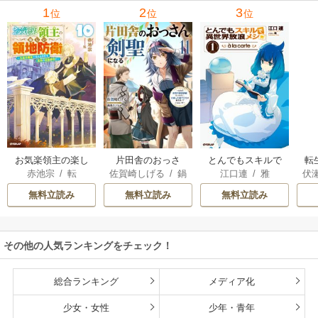
里可子
水凛子
1
2
3
位
位
位
お気楽領主の楽し
片田舎のおっさ
とんでもスキルで
転
赤池宗
/
転
佐賀崎しげる
/
鍋
江口連
/
雅
伏
い領地防衛
ん、剣聖になる
異世界放浪メシ
島テツヒロ
～ただの田舎の剣
無料立読み
無料立読み
無料立読み
術師範だったの
に、大成した弟子
たちが俺を放って
その他の人気ランキングをチェック！
くれない件～
総合ランキング
メディア化
少女・女性
少年・青年