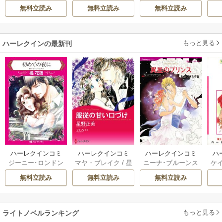
AKOTO
/
鴉羽凛燈
皇子殿下がどうも
無料立読み
無料立読み
無料立読み
溺愛してくれてい
ます～
もっと見る
ハーレクインの最新刊
ハーレクインコミ
ハーレクインコミ
ハーレクインコミ
ハ
ジーニー･ロンドン
マヤ・ブレイク
/
星
ニーナ･ブルーンス
ケ
ックス セット 202
ックス セット 202
ックス セット 202
ック
/
橘花夜
/
メアリ
野正美
/
ヘレン･ブ
/
おおつきちずる
/
/
J
6年 vol.1064 1巻
6年 vol.1002 1巻
6年 vol.1063 1巻
6年
無料立読み
無料立読み
無料立読み
ー･ライアンズ
/
花
ルックス
/
のわきね
レベッカ･ヨーク
/
ス
牟礼サキ
/
サラ･モ
い
/
マーガレット･
稜敦水
/
ケイト･ハ
ル
ーガン
/
星合操
/
ア
ウェイ
/
一重夕子
ーディ
/
海野みつる
ザ
ン･ウィール
/
津寺
/
サラ･ウッド
もっと見る
/
流
ライトノベルランキング