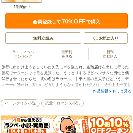
1巻配信中
70%OFF
会員登録して
で購入
無料立読み
お気に入り
ライトノベル
最新刊
新刊
ランキング
を見る
自動購入
旅行に出かけようとしていた矢先に車を盗まれ、盗難届けを出しに行った
警察でナターシャは目を見張った。うっとりするほどハンサムな男性と偶
然行き合ったからだ。彼の名はラカール。中東の国の皇太子だという。デ
ィナーに誘われ、互いにどうしようもなく惹かれた2人は、そのまま一夜を
共にしてしまう。翌朝、パリに朝食を食べに行こうと連れ出されるが、自
作品情報をもっと見る
家用機に乗せられると行き先が違うことを知って彼女は唖然とした。そし
て彼の国に連れていくと言われ、思わず問いただすとさらに驚いた。「も
ハーレクイン小説
恋愛・ロマンス小説
し君が妊娠していたら、僕たちは当然結婚する」■シークと恋に落ちたもの
の、彼の国の驚くようなしきたりに戸惑うヒロインの姿を、セクシーなス
トーリーに定評のあるキャロル・マリネッリが描きます。ゴージャスな雰
囲気もお楽しみください。