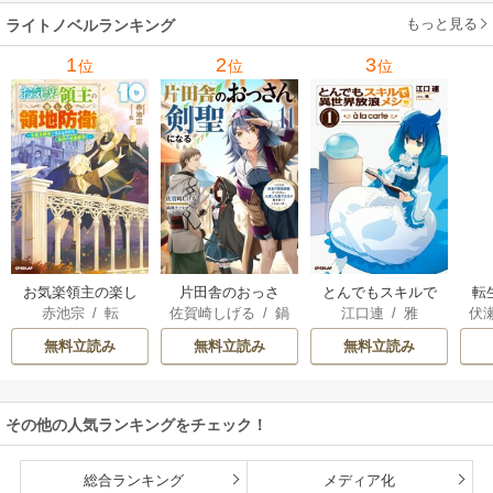
ーガン
/
星合操
/
ア
ウェイ
/
一重夕子
ーディ
/
海野みつる
ザ
ン･ウィール
/
津寺
/
サラ･ウッド
もっと見る
/
流
ライトノベルランキング
里可子
水凛子
1
2
3
位
位
位
お気楽領主の楽し
片田舎のおっさ
とんでもスキルで
転
赤池宗
/
転
佐賀崎しげる
/
鍋
江口連
/
雅
伏
い領地防衛
ん、剣聖になる
異世界放浪メシ
島テツヒロ
～ただの田舎の剣
無料立読み
無料立読み
無料立読み
術師範だったの
に、大成した弟子
たちが俺を放って
その他の人気ランキングをチェック！
くれない件～
総合ランキング
メディア化