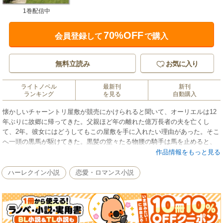
1巻配信中
70%OFF
会員登録して
で購入
無料立読み
お気に入り
ライトノベル
最新刊
新刊
ランキング
を見る
自動購入
懐かしいチャーントリ屋敷が競売にかけられると聞いて、オーリエルは12
年ぶりに故郷に帰ってきた。父親ほど年の離れた億万長者の夫を亡くし
て、2年。彼女にはどうしてもこの屋敷を手に入れたい理由があった。そこ
へ一頭の黒馬が駆けてきた。黒髪の堂々たる物腰の騎手は馬を止めると、
オーリエルを見おろした。デヴィル・ハガード――私を残酷な形で裏切っ
作品情報をもっと見る
た、かつての恋人……。やがて競売が始まった。「9万ポンド！」デヴィル
が真っ先に声をあげた。オーリエルはつぶやいた。「絶対にデヴィルの手
ハーレクイン小説
恋愛・ロマンス小説
には渡さないわ。私が生きている限り」■起伏に富んだ心情描写で読者をと
りこにする、シャーロット・ラムの名作をお贈りします。実らなかった初
恋に隠されたせつない真実とは?!