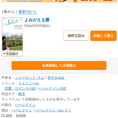
1巻から
｜
最新刊から
よみがえる愛
500pt/550円(税込)
無料立読み
登録して購入
作品紹介
会員登録して全巻購入
作家名：
シャーロット･ラム
/
安引まゆみ
ジャンル：
ライトノベル
恋愛・ロマンス小説
/
ハーレクイン小説
作品タグ：
騎手
※システムにて自動抽出したものを表示しています
出版社：
ハーレクイン
雑誌：
ハーレクイン
/
ハーレクイン･セレクト
DL期限：無期限