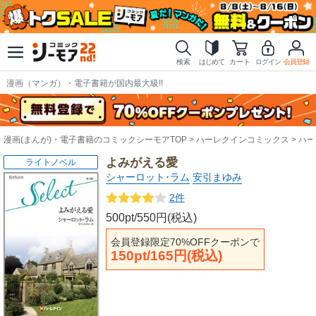
検索
はじめて
カート
ログイン
会員登録
漫画（マンガ）・電子書籍が国内最大級!!
漫画(まんが)・電子書籍のコミックシーモアTOP
ハーレクインコミックス
ハー
よみがえる愛
ライトノベル
シャーロット･ラム
安引まゆみ
2件
500pt/550円(税込)
会員登録限定70%OFFクーポンで
150pt/165円(税込)