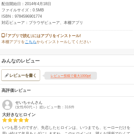
配信開始日：2014年4月18日
ファイルサイズ：0.5MB
ISBN：9784596901774
対応ビューア：ブラウザビューア、本棚アプリ
｢アプリで読む｣にはアプリをインストール!
本棚アプリを
こちら
からインストールしてください
みんなのレビュー
レビューを書く
レビュー投稿で最大1000pt!
高評価レビュー
せいちゃん
さん
(女性/60代～)
総レビュー数：316件
大好きなヒロイン
いつも思うのですが、失恋したヒロインは、いつまでも、ヒーローだけを
思い続けて年月をムダにしますね。このヒロインは、望んだ場所でなくて