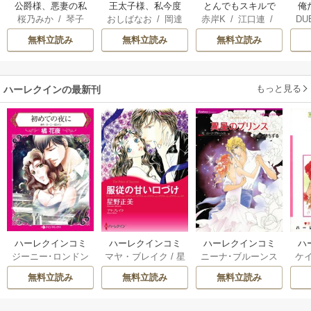
公爵様、悪妻の私
王太子様、私今度
とんでもスキルで
俺
桜乃みか
/
琴子
おしばなお
/
岡達
赤岸K
/
江口連
/
DU
はもう放っておい
こそあなたに殺さ
異世界放浪メシ
英茉
/
先崎真琴
雅
UDI
てください
れたくないんで
無料立読み
無料立読み
無料立読み
す！ ～聖女に嵌め
られた貧乏令嬢、
二度目は串刺し回
もっと見る
ハーレクインの最新刊
避します！～
ハーレクインコミ
ハーレクインコミ
ハーレクインコミ
ハ
ジーニー･ロンドン
マヤ・ブレイク
/
星
ニーナ･ブルーンス
ケ
ックス セット 202
ックス セット 202
ックス セット 202
ック
/
橘花夜
/
メアリ
野正美
/
ヘレン･ブ
/
おおつきちずる
/
/
J
6年 vol.1064 1巻
6年 vol.1002 1巻
6年 vol.1063 1巻
6年
無料立読み
無料立読み
無料立読み
ー･ライアンズ
/
花
ルックス
/
のわきね
レベッカ･ヨーク
/
ス
牟礼サキ
/
サラ･モ
い
/
マーガレット･
稜敦水
/
ケイト･ハ
ル